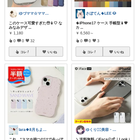
ゆづママ☆ママおすすめアイテム✩.*˚
さぼてん🌵LEE 🐶
このケース可愛すぎた🥹📱🤍 な
🌵iPhone17 ケース 手帳型📱💖
みなみデザ
...
カ
...
￥
1,180
￥
6,560～
0
0
32
0
0
3
コレ
いいね
コレ
いいね
lara🍀8月もよろしく😊✨
ゆくり🐕‍🦺美容・便利雑貨🤍
これ、“スマホ持つだけで今っぽ
＼送料無料／iFace公式｜Look i