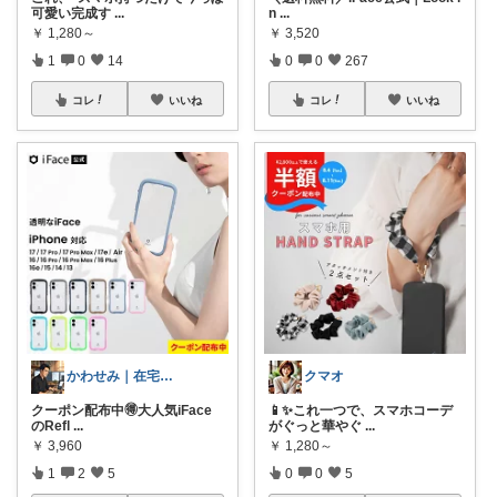
可愛い完成す
...
n
...
￥
1,280～
￥
3,520
1
0
14
0
0
267
コレ
いいね
コレ
いいね
かわせみ｜在宅ワーク暮らしグッズ
クマオ
クーポン配布中🉐大人気iFace
📱✨これ一つで、スマホコーデ
のRefl
...
がぐっと華やぐ
...
￥
3,960
￥
1,280～
1
2
5
0
0
5