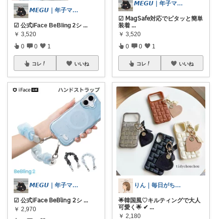
𝙈𝙀𝙂𝙐｜年子ママ の暮らし
𝙈𝙀𝙂𝙐｜年子ママ の暮らし
☑︎ 𝖬𝖺𝗀𝖲𝖺𝖿𝖾対応でピタッと簡単
☑︎ 公式iFace BeBling 2シ
...
装着
...
￥
3,520
￥
3,520
0
0
1
0
0
1
コレ
いいね
コレ
いいね
𝙈𝙀𝙂𝙐｜年子ママ の暮らし
りん｜毎日がちょっと好きになる🕊️
☑︎ 公式𝗂𝖥𝖺𝖼𝖾 𝖡𝖾𝖡𝗅𝗂𝗇𝗀 𝟤シ
...
🌟韓国風♡キルティングで大人
可愛く🌟 ✔
...
￥
2,970
￥
2,180