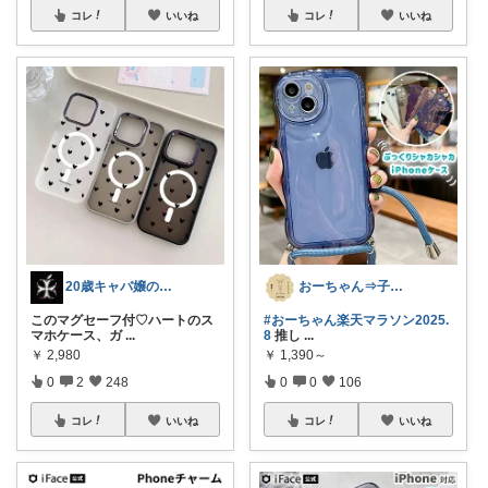
コレ
いいね
コレ
いいね
20歳キャバ嬢のVlogおもろいよね？
おーちゃん⇒子育て中に便利なものご紹介！
このマグセーフ付♡ハートのス
#おーちゃん楽天マラソン2025.
マホケース、ガ
...
8
推し
...
￥
2,980
￥
1,390～
0
2
248
0
0
106
コレ
いいね
コレ
いいね