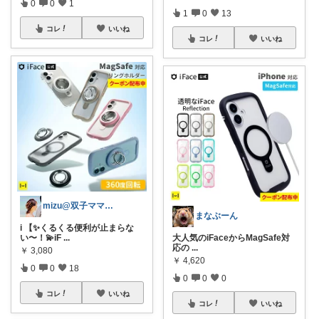
0
0
1
1
0
13
コレ
いいね
コレ
いいね
mizu@双子ママぽぽんちゅ
まなぶーん
i 【✨くるくる便利が止まらな
い〜！💫iF
...
大人気のiFaceからMagSafe対
応の
...
￥
3,080
￥
4,620
0
0
18
0
0
0
コレ
いいね
コレ
いいね