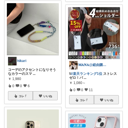
hikari
𝐌𝐀𝐍𝐀@経由購入感謝♡
コーデのアクセントになりそう
なカラーのスマ
...
\\
#楽天ランキング1位
ストレス
ゼロ！バ
...
￥
1,980
￥
1,080～
0
0
6
0
0
11
コレ
いいね
コレ
いいね