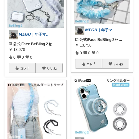
𝙈𝙀𝙂𝙐｜年子ママ の暮らし
𝙈𝙀𝙂𝙐｜年子ママ の暮らし
☑︎ 公式iFace BeBling 2セ
...
☑︎ 公式iFace BeBling 2セ
...
￥
13,750
￥
13,970
0
0
0
0
0
0
コレ
いいね
コレ
いいね