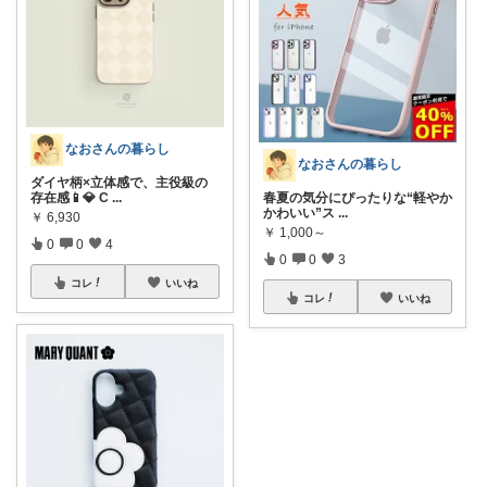
なおさんの暮らし
なおさんの暮らし
ダイヤ柄×立体感で、主役級の
存在感📱💎 C
...
春夏の気分にぴったりな“軽やか
かわいい”ス
...
￥
6,930
￥
1,000～
0
0
4
0
0
3
コレ
いいね
コレ
いいね