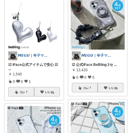
𝙈𝙀𝙂𝙐｜年子ママ の暮らし
𝙈𝙀𝙂𝙐｜年子ママ の暮らし
☑︎ iFace公式アイテムで安心 ☑︎
☑︎ 公式iFace BeBling 2セ
...
...
￥
13,420
￥
1,540
0
0
0
0
0
1
コレ
いいね
コレ
いいね