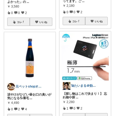
ってます。ご
...
よかった」の
...
￥
2,180
￥
3,580
0
0
2
0
0
2
コレ
いいね
コレ
いいね
🚀たいまる＠効率至上主義のセレクトニキ
元ペットshopオーナー🐶メイ＆アビー
【探し物はこれで決まり！】 忘
涙やけがひどい😭お口の臭いが
れ物や探
...
気になる💦薄毛
...
￥
2,280
￥
4,490
1
0
2
0
2
4