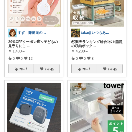
すず 難聴児のママ🦻
taka@いつもありがとうございます✨
20%OFFクーポン🉐＼子どもの
📦楽天ランキング総合1位✨話題
見守りにこ
...
の収納ボック
...
￥
1,480～
￥
4,280～
0
0
12
0
0
3
コレ
いいね
コレ
いいね