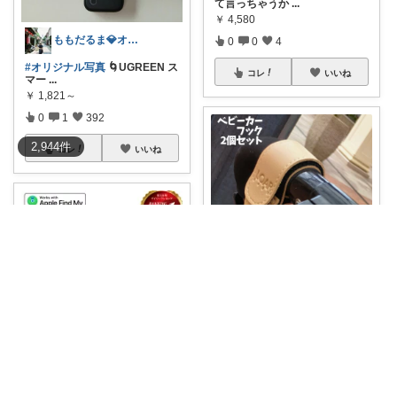
て言っちゃうか
...
￥
4,580
ももだるま💎オリ写頑張り中
0
0
4
#オリジナル写真
🌀UGREEN ス
コレ
いいね
マー
...
￥
1,821～
0
1
392
2,944
件
コレ
いいね
コルク🐇買ってよかった！オリジナル写真
👑ママに選ばれるロングセラー
みほ｜アラサー主婦｜共働き｜2児育児中
商品👑 LOA
...
￥
1,760
月額不要で、子どもの持ち物や