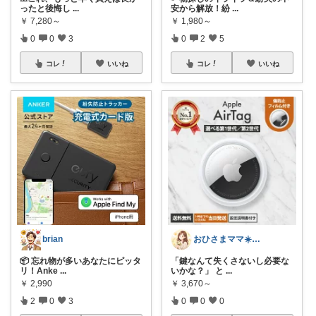
ったと後悔し
...
安から解放！紛
...
￥
7,280～
￥
1,980～
0
0
3
0
2
5
コレ
いいね
コレ
いいね
brian
おひさまママ☀️新婚生活奮闘中🔥
📦 忘れ物が多いあなたにピッタ
「鍵なんて失くさないし必要な
リ！Anke
...
いかな？」 と
...
￥
2,990
￥
3,670～
2
0
3
0
0
0