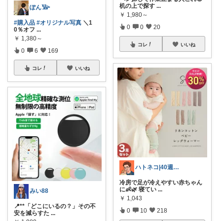
机の上で探す
...
ぽん𓅺
￥
1,980～
#購入品
#オリジナル写真
＼1
0
0
20
0％オフ
...
￥
1,380～
コレ
いいね
0
6
169
コレ
いいね
ハトネコ|40週プレパパ
冷房で足が冷えやすい赤ちゃん
に👶🌿 寝てい
...
みい88
￥
1,043
📍**「どこにいるの？」その不
0
10
218
安を減らすた
...