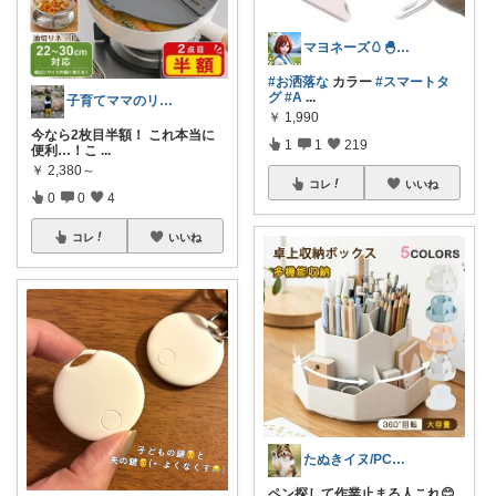
マヨネーズ🥚‪🐣✨️お礼はプロフで♪
#お洒落な
カラー
#スマートタ
グ
#A
...
子育てママのリアルセレクト
￥
1,990
今なら2枚目半額！ これ本当に
1
1
219
便利…！こ
...
￥
2,380～
コレ
いいね
0
0
4
コレ
いいね
たぬきイヌ/PC作業でのお悩み改善を紹介
ペン探して作業止まる人これ😊