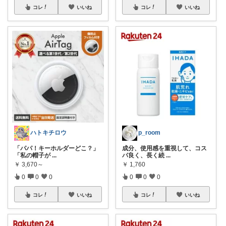
コレ
いいね
コレ
いいね
ハトキチロウ
p_room
​「パパ！キーホルダーどこ？」
成分、使用感を重視して、コス
「私の帽子が
...
パ良く、長く続
...
￥
3,670～
￥
1,760
0
0
0
0
0
0
コレ
いいね
コレ
いいね