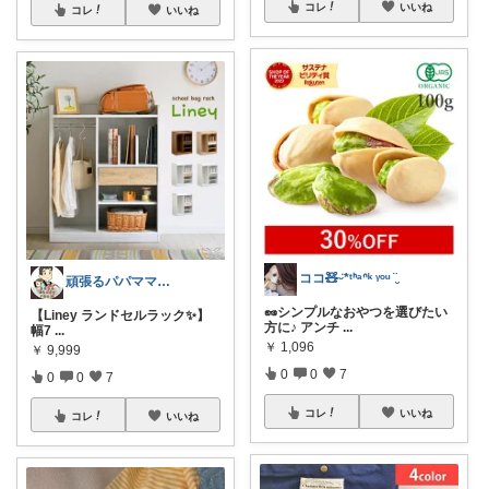
コレ
いいね
コレ
いいね
ココ🧸ᵕ̈*ᵗᑋᵃᐢᵏ ᵞᵒᵘ ¨̮
頑張るパパママ応援隊@育児・子供用品紹介
🥜シンプルなおやつを選びたい
【Liney ランドセルラック✨】
方に♪ アンチ
...
幅7
...
￥
1,096
￥
9,999
0
0
7
0
0
7
コレ
いいね
コレ
いいね