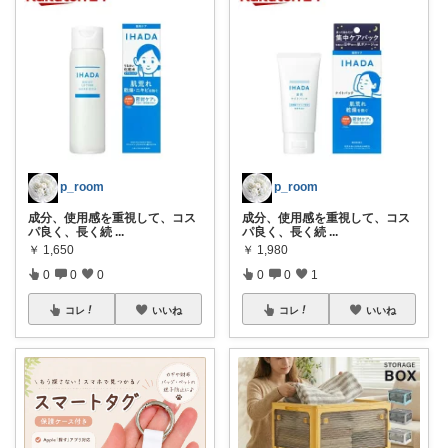
p_room
p_room
成分、使用感を重視して、コス
成分、使用感を重視して、コス
パ良く、長く続
...
パ良く、長く続
...
￥
1,650
￥
1,980
0
0
0
0
0
1
コレ
いいね
コレ
いいね