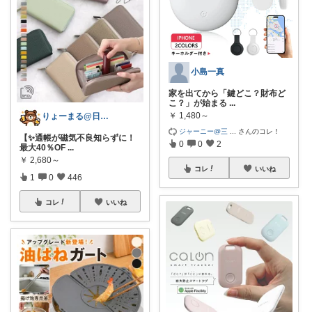
小島一真
家を出てから「鍵どこ？財布ど
こ？」が始まる
...
￥
1,480～
りょーまる@日用品×ファッション
ジャーニー@三
...
さんのコレ！
【✨通帳が磁気不良知らずに！
0
0
2
最大40％OF
...
￥
2,680～
コレ
いいね
1
0
446
コレ
いいね