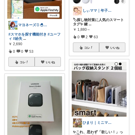
しぃママ｜年子育児と暮らし🌷
🏷️探し物対策に人気のスマート
タグ✨ 鍵
...
マヨネーズ🥚‪🐣✨️お礼はプロフで♪
￥
1,880～
#スマホを探す機能付き
#ユーフ
0
2
63
ィ
#紛失
...
￥
2,690
コレ
いいね
0
0
53
コレ
いいね
ひまり｜ミニマルな育児と時短グッズ
✨これ、思わず「欲しい！」っ