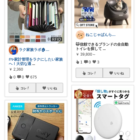
ねこじゃぱんらいふ🐈猫用品・猫グッズ
🐱信頼できるブランドの全自動
トイレを探して
...
ラク家族ラボ🏠️30代子育てパパルーム
￥
39,800～
#✨家計管理をラクにしたい家族
1
0
3
へ！大切な通
...
￥
2,360
コレ
いいね
0
0
675
コレ
いいね