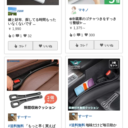
マキノ
zaw
❄️冷蔵庫のゴチャつきをすっき
鍵と財布、探してる時間もった
り整頓✨
...
いなくないです
...
￥
1,375～
￥
1,990
0
1
300
0
1
32
コレ
いいね
コレ
いいね
すーすー
すーすー
#送料無料
地味だけど毎日助か
#送料無料
「もっと早く買えば