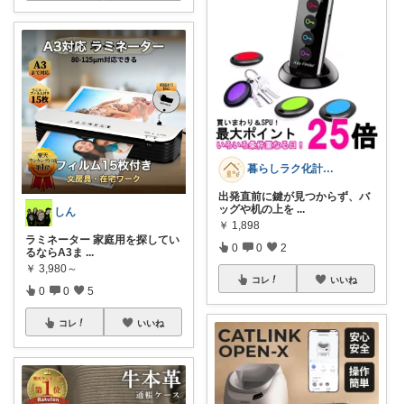
暮らしラク化計画｜便利グッズ
出発直前に鍵が見つからず、バ
ッグや机の上を
...
しん
￥
1,898
ラミネーター 家庭用を探してい
0
0
2
るならA3ま
...
￥
3,980～
コレ
いいね
0
0
5
コレ
いいね