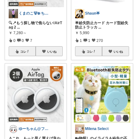
くまのこ🐻‍❄️ ちいさなきらめき日和
Shaun🌟
🔍📍もう探し物で焦らない!AirT
🌟紛失防止カード カード型紛失
ag 2
...
防止トラッカ
...
￥
7,280～
￥
5,990
0
0
7
1
1
270
コレ
いいね
コレ
いいね
ゆーちゃん@フォロワーさまから購入💕
Milena Select
⚠️これ、もっと早く買えば良か
🔑物探しのイライラ＆紛失の不