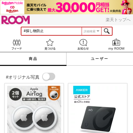
ROOM
楽天トップへ
詳細検索
Feed
見つける
お知らせ
商品
ユーザー
#オリジナル写真