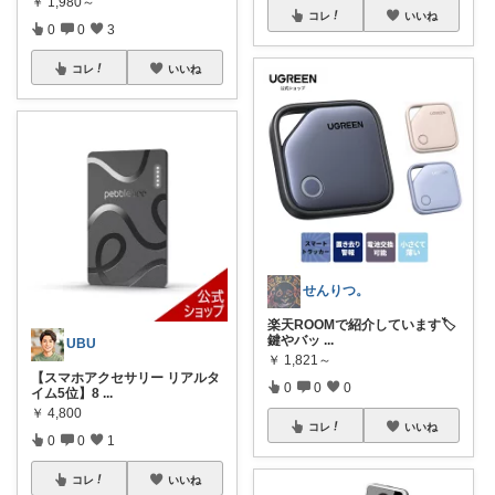
￥
1,980～
コレ
いいね
0
0
3
コレ
いいね
せんりつ。
楽天ROOMで紹介しています🏷️
鍵やバッ
...
UBU
￥
1,821～
【スマホアクセサリー リアルタ
0
0
0
イム5位】8
...
￥
4,800
コレ
いいね
0
0
1
コレ
いいね