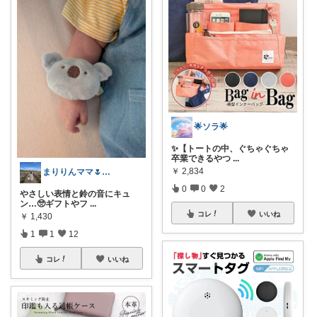
🌟ソラ🌟
✨【トートの中、ぐちゃぐちゃ
卒業できるやつ
...
￥
2,834
まりりんママ🌷🫧0歳&2歳児ママ
0
0
2
やさしい表情と鈴の音にキュ
ン…🥺ギフトやフ
...
コレ
いいね
￥
1,430
1
1
12
コレ
いいね