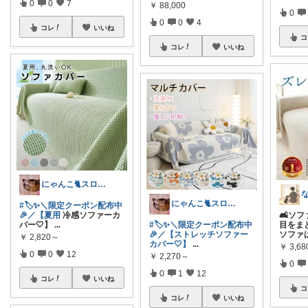
0
0
7
￥
88,000
0
0
0
4
コレ
いいね
コ
コレ
いいね
にゃんこ🐈スローです🐢💦
にゃんこ🐈スローです🐢💦
#🏷️✨＼限定クーポン配布中
🎉／【夏用
冷感ソファーカ
🛋️ソ
バー🤍】
...
#🏷️✨＼限定クーポン配布中
目をま
🎉／【ストレッチソファー
ソファ
￥
2,820～
カバー🤍】
...
￥
3,6
0
0
12
￥
2,270～
0
0
1
12
コレ
いいね
コ
コレ
いいね