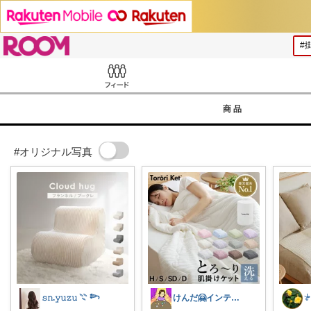
ROOM
Feed
商品
#オリジナル写真
𝚜𝚗.𝚢𝚞𝚣𝚞 𓇢 𓆸
けんだ🤗インテリア多め