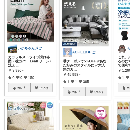
いがちゃん🎶ご購入感謝です🎶
ACFIELD🍀 ご購入感謝です
カラフルストライプ掛け布
これ、
団・枕カバー Lean リーン♪
🉐クーポンで5%OFF ✅あな
るのに
洗え
...
た好みのスタイルに ✅大人
て便利
気のカ
...
￥
3,980～
￥
1,29
￥
45,998～
0
0
150
1
1
1
385
コレ
いいね
コ
コレ
いいね