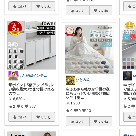
コレ
いいね
コ
コレ
いいね
けんだ🤗インテリア多め
ひとみん
🉐ポイント5倍アップ❗️ꕤ.｡レ
🛏 ポ
ジ袋を最大3つまで掛けれる
🌸ふわさら軽やか♡夏の夜
ぐ使え
ので
...
にちょうどいい肌掛け布団
布団7
✨ **【洗
...
￥
6,820～
￥
5,9
￥
1,980
2
0
967
2
0
0
13
コレ
いいね
コ
コレ
いいね