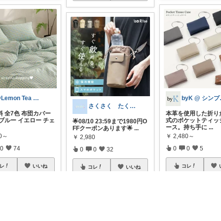
🍋Lemon Tea インテリア☕️
by
さくさく たくさんの訪問感謝です🙇
 全7色 布団カバー
本革を使用した折り
ブルー イエロー チェ
式のポケットティッ
🌟08/10 23:59まで1980円O
ース。持ち手に
...
FFクーポンあります🌟
...
80～
￥
2,480～
￥
2,980
0
74
0
0
5
0
0
32
レ
いいね
コレ
コレ
いいね