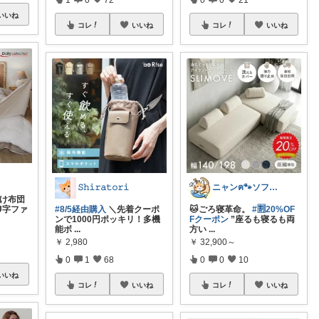
いいね
コレ
いいね
コレ
いいね
𝚂𝚑𝚒𝚛𝚊𝚝𝚘𝚛𝚒
ニャンฅ🐾ソファでくつろぐ猫🐱💕
掛け布団
U字ファ
#8/5経由購入
＼先着クーポ
🐱ごろ寝革命。
#🈹20%OF
ンで1000円ポッキリ！多機
Fクーポン
”座るも寝るも両
能ボ
...
方い
...
￥
2,980
￥
32,900～
0
1
68
0
0
10
いいね
コレ
いいね
コレ
いいね