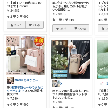
⋆ 【 ポイント10倍 8/12 09:
ꕤ.｡今までにない独特のやわ
イブル
59まで 】Cloud
...
らかさと癒しの掛け心地が
〜シン
いい肌掛け
...
もなじ
￥
24,981
￥
2,999～
￥
3,68
2
0
699
1
1
919
0
コレ
いいね
コレ
いいね
コ
mari🎀ありがとうです🥹
✖️
🉐
#衝撃半額セールでさらに
クーポンあり
🔥SNS話題沸
👜🥤スマホも飲み物もこれ1
【猛暑応
騰大バズ
...
つ！保冷機能付きペットボ
F、2点
トルスマホポ
...
￥
7,980～
￥
1,3
￥
2,980
0
0
599
0
0
0
776