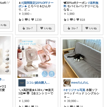
f.ᐟ.ᐟ
🌷
#[期間限定]20%OFFクー
🕊30%offクーポン
#送料無
ポン🔥
とろ〜り＆ひんや
料
モバイルバッテリーにも
り、ど
...
なる
...
￥
3,980～
￥
1,980
0
0
1239
0
0
818
いいね
コレ
いいね
コレ
いいね
暁ROOM🩶 ときめく暮らしのセレクト
ココレ|経由購入ありがとうございます🌷
meeのんのん
🤍】
可愛
＼⭐️高評価★4.38⭐️／👑楽天
#オリジナル写真
木製ソフ
1位👑 🉐 【全エントリーで
ァベッド ベッド シングルシ
...
ョ
...
￥
1,980
￥
39,990～
1
0
72
0
0
21