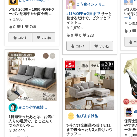
とら🌈 healthy_simple
こう🌼インテリアと家事＆育児グッズ
📌8/4 20:00～1980円OFFク
✅3人
ーポン配布中✨✨保冷機
...
#11％OFF★2日まで
サッと
いがお
被せるだけで、ピタッとフ
ー
#
...
￥
2,980
ィット
...
￥
140,
0
1
748
￥
1,970～
0
0
0
223
コレ
いいね
コ
コレ
いいね
みこ✨小学生姉妹の母ちゃん
🐤ぴよすけ🐤
1日頑張ったあとは、お気に
入りの場所で、とことんく
保育士
つろぎたい✨
...
✨今だけ全商品P5倍！8/11
やすさ
まで🚚ゆったり3人掛けカウ
ー🌞 
￥
39,999
チソフ
...
￥
1,0