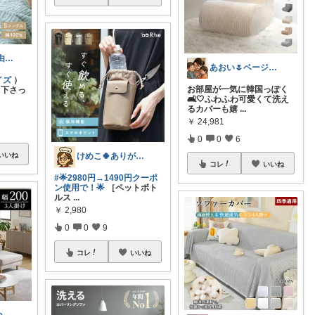
Ruckyyy🌸経由感謝🙇‍♀️✨
あおい🌷ベージュ好き♡時短アイテム好き
イズ
）
お部屋が一気に韓国っぽく
て下さっ
🛋️🤍ふわふわ可愛くて洗え
るカバーも嬉
...
￥
24,981
0
0
6
けめこ🍀ありがとうございます🤭💕
いいね
コレ
いいね
#🌟2980円→1490円クーポ
ン使用で！🌟
［ペットボト
ルス
...
￥
2,980
0
0
9
コレ
いいね