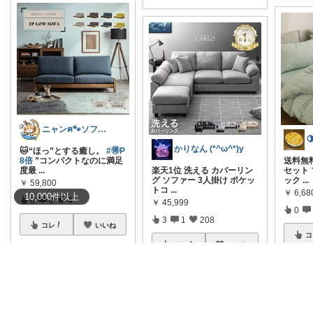
ニャンฅ🐾ソファでくつろぐ猫🐱💕
かりなん (*^ω^*)y
🐱“ほっ”とする癒し。
#🉐P
8倍
”コンパクトなのに満足
送料無料
度最
...
楽天1位 洗える カバーリン
セット 
グ ソファー 3人掛け ポケッ
ック
...
￥
59,800
トコ
...
￥
6,6
10,000
件
以上
0
0
4
￥
45,999
0
3
1
208
コレ
いいね
コ
コレ
いいね