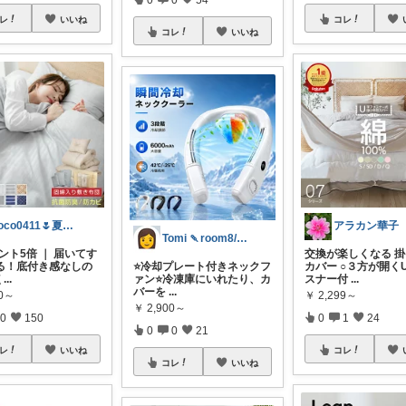
レ
いいね
コレ
コレ
いいね
coco0411🌷夏グッズ色々🌻
アラカン華子
Tomi 🍡room8/1ありがとう
イント5倍 ｜ 届いてす
交換が楽しくなる 
る！底付き感なしの
⭐️冷却プレート付きネックフ
カバー ○３方が開く
点
...
ァン⭐️冷凍庫にいれたり、カ
スナー付
...
バーを
...
80～
￥
2,299～
￥
2,900～
0
150
0
1
24
0
0
21
レ
いいね
コレ
コレ
いいね