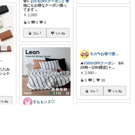
🌸
#【55％OFFクーポン】🉐
他にもお得なクーポン揃っ
てます
...
￥
2,080
0
0
4
コレ
いいね
K @ シンプル好き
モカ🐾お得で便利💛犬とのおうち時間
たたみ
🔥
#30%OFFクーポン
8/4
シュケ
20時～(28h限定) ⭐️
...
￥
2,980～
0
1
38
コレ
いいね
すももンヌ♡
いいね
お部屋がいっきに可愛くな
るストライプ💕 カバー不要
でシワにな
...
￥
3,980～
2
1
635