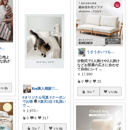
ゆるパカ🎀いつもありがとうございます✨
うさうさいつもご訪問ありがとうです🐰✨
心地よ
分割式で1人掛けや2人掛け
うな肌ざ
などお部屋の広さに合わせ
て自由にレイ
...
￥
17,990
0
0
25
𝐊𝐞𝐲購入感謝♡オリ写と経由品のみ
いいね
コレ
いいね
#オリジナル写真
#クーポン
でお得
🉐
#楽天1位
#丸洗い
で
...
￥
1,970～
0
6
317
コレ
いいね