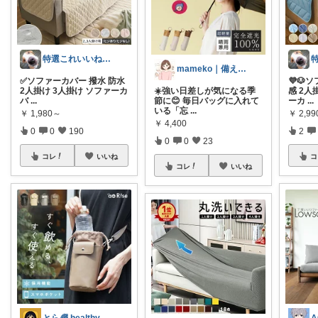
特選これいいね！🅶🅰🆁🅰🅶🅴
mameko｜備える暮らし
✅ソファーカバー 撥水 防水
💜🐶
2人掛け 3人掛け ソファーカ
☀️強い日差しが気になる季
感 2人
バ
...
節に😊 毎日バッグに入れて
ーカ
...
いる「忘
...
￥
1,980～
￥
2,9
￥
4,400
0
0
190
2
0
0
23
コレ
いいね
コ
コレ
いいね