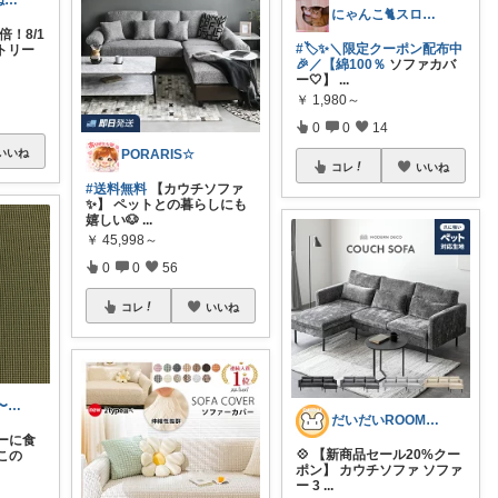
🍰食いしん坊ねっこ🍩毎日タロット占い
にゃんこ🐈スローです🐢💦
倍！8/1
#🏷️✨＼限定クーポン配布中
ントリー
🎉／【綿100％
ソファカバ
ー🤍】
...
￥
1,980～
0
0
14
PORARIS☆
いいね
コレ
いいね
#送料無料
【カウチソファ
✨】 ペットとの暮らしにも
嬉しい🐶
...
￥
45,998～
0
0
56
コレ
いいね
ぶう子♡です 〜感謝です〜
だいだいROOM@整う暮らし｜インテリア
ァーに食
💠 【新商品セール20%クー
この
ポン】 カウチソファ ソファ
ー 3
...