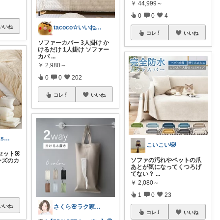
￥
44,999～
0
0
4
tacoco☆いいね✨購入有難う感謝😉
いいね
コレ
いいね
ソファーカバー 3人掛け か
けるだけ 1人掛け ソファー
カバ
...
￥
2,980～
0
0
202
コレ
いいね
まりん❁Thanks a lot‪ ❤︎
こいこい🐱
ットꕤ︎︎
ソファの汚れやペットの爪
ーズのカ
あとが気になってくつろげ
てない？
...
￥
2,080～
1
0
23
さくら🌸ラク家事&便利な生活雑貨🏠️
いいね
コレ
いいね