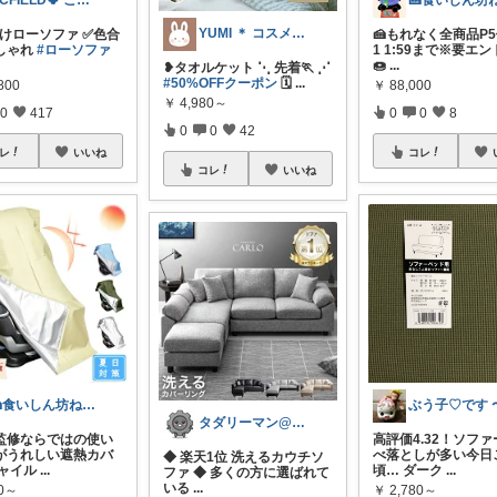
ACFIELD🍀 ご購入感謝です
YUMI ＊ コスメと暮らし🌱
掛けローソファ ✅色合
🍰もれなく全商品P5
しゃれ
#ローソファ
1 1:59まで※要エ
🍩
...
❥︎タオルケット ⋱ 先着🏃 ⋰
#50%OFFクーポン
🗓️
...
800
￥
88,000
￥
4,980～
0
417
0
0
8
0
0
42
レ
いいね
コレ
コレ
いいね
🍰食いしん坊ねっこ🍩毎日タロット占い
タダリーマン@はてなブロガー
監修ならではの使い
高評価4.32！ソフ
がうれしい遮熱カバ
べ落としが多い今日
◆ 楽天1位 洗えるカウチソ
チャイル
...
頃… ダーク
...
ファ ◆ 多くの方に選ばれて
いる
...
80～
￥
2,780～