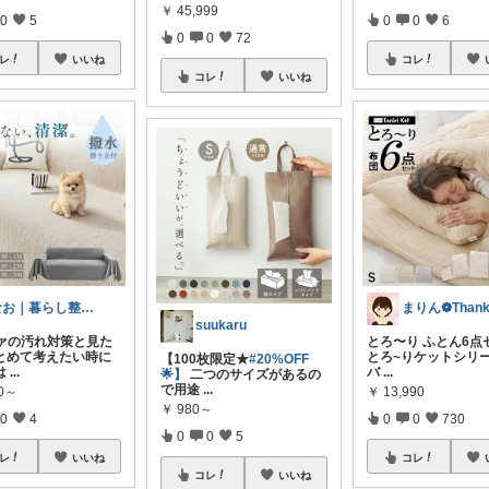
￥
45,999
0
5
0
0
6
0
0
72
レ
いいね
コレ
コレ
いいね
なお｜暮らし整えROOM｜犬もいます🐕
suukaru
ファの汚れ対策と見た
とろ〜り ふとん6点セ
とめて考えたい時に
とろ~りケットシリ
【100枚限定★
#20%OFF
は
...
バ
...
🌟】
二つのサイズがあるの
で用途
...
80～
￥
13,990
￥
980～
0
4
0
0
730
0
0
5
レ
いいね
コレ
コレ
いいね