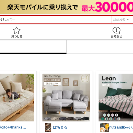
詳細検索
見つける
𓍯oito@thanks ꕮ…
ぽちまる
nuts