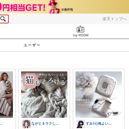
楽天トップへ
お知らせ
ユーザー
andk🥜いつも感謝です◡̈♡
ながと🌷ラクしてときめく暮らし
すみ⌇心地よい暮らし🐈♡