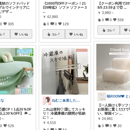
素材のソファパッド
《1000円OFFクーポン！21
【クーポン利用で20%of
プルでインテリアに
日9時迄》ソファ ソファー 3
8/5 23:59まで⏰
...
むデザ
...
...
￥
3,980～
0
￥
42,980
0
0
559
0
305
0
0
129
コレ
レ
いいね
コレ
いいね
はな
ねむこ🎀楽したいママの購入品ほぼオリ写
【一人掛け L字ソファ
援CP！1点20％OF
これは便利♡ 隠してスッキ
お部屋に置くだけで
以上30％OFF】 ☘️
...
リ！ 冷蔵庫横の隙間が収納
い、韓国イン
...
に！
...
50～
￥
24,981
￥
4,510
0
529
0
0
20
0
0
54