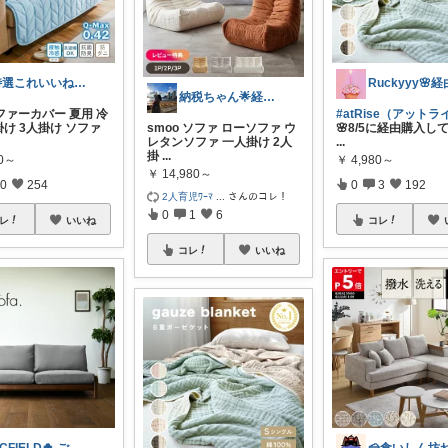
特選これいいね！🅶🅰🆁🅰🅶🅴
納税ちゃん🌟経由購入★
ソファーカバー 夏用 冷
#atRise（アットラ
掛け 3人掛け ソファ
smoo ソファ ローソファ ウ
🌸8/5に経由購入し
レタンソファ 一人掛け 2人
...
掛
...
90～
￥
4,980～
￥
14,980～
0
254
0
3
192
2人育児ﾜｰﾏ
...
さんのコレ！
0
1
6
レ
いいね
コレ
コレ
いいね