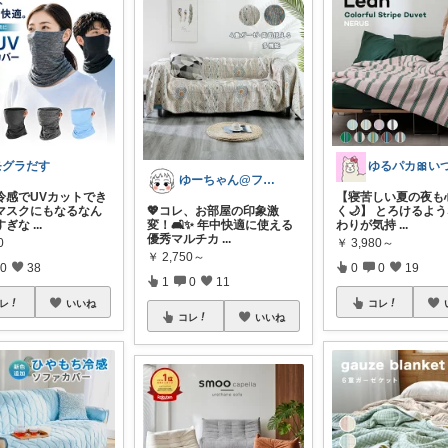
モグラだす
ゆーちゃん@フォロワーさまから購入💕
冷感でUVカットでき
【寝苦しい夏の夜も
マスクにもなるなん
💖コレ、お部屋の印象激
く🌙】 とろけるよ
すぎな
...
変！🛋️✨ 年中快適に使える
わりが気持
...
優秀マルチカ
...
0
￥
3,980～
￥
2,750～
0
38
0
0
19
1
0
11
レ
いいね
コレ
コレ
いいね