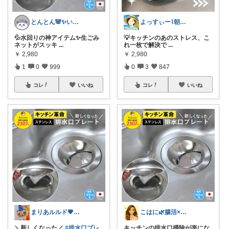
とんとん🐼✨いいねに感謝です🙇‍♀️
よっすぃー⌇朝コレ☀楽しい暮らし😇
💦水回りの神アイテム✨生ごみ
💡キッチンのあのストレス、こ
ネットがスッキ
...
れ一枚で解決で
...
￥
2,980
￥
2,980
1
0
999
0
3
847
コレ
いいね
コレ
いいね
まりあルルド💗ご購入感謝です💗
こはに🌿腸活×美容×暮らし
＼新しくなった／
#排水口プレ
キッチンの排水口掃除が楽にな