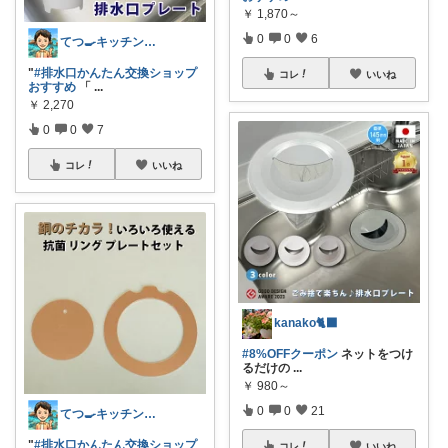
￥
1,870～
0
0
6
てつ🍳キッチンアイテム｜アイコン変更
"
#排水口かんたん交換ショップ
コレ
いいね
おすすめ
「
...
￥
2,270
0
0
7
コレ
いいね
kanako🐈‍⬛
#8%OFFクーポン
ネットをつけ
るだけの
...
￥
980～
0
0
21
てつ🍳キッチンアイテム｜アイコン変更
"
#排水口かんたん交換ショップ
コレ
いいね