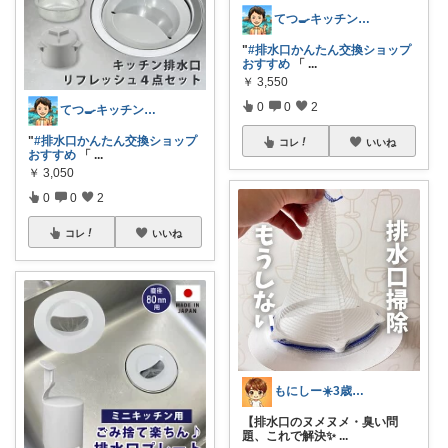
てつ🍳キッチンアイテム｜アイコン変更
"
#排水口かんたん交換ショップ
おすすめ
「
...
￥
3,550
0
0
2
てつ🍳キッチンアイテム｜アイコン変更
"
#排水口かんたん交換ショップ
コレ
いいね
おすすめ
「
...
￥
3,050
0
0
2
コレ
いいね
もにしー☀️3歳娘と0歳息子のパパ🧡
【排水口のヌメヌメ・臭い問
題、これで解決✨
...