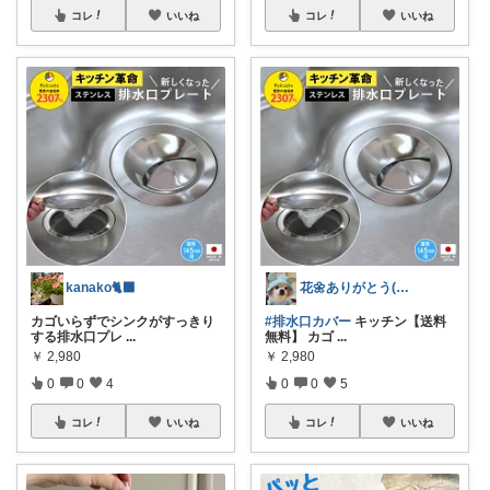
コレ
いいね
コレ
いいね
kanako🐈‍⬛
花🌼ありがとう(*･ω･)*_ _)ﾍ
カゴいらずでシンクがすっきり
#排水口カバー
キッチン【送料
する排水口プレ
...
無料】 カゴ
...
￥
2,980
￥
2,980
0
0
4
0
0
5
コレ
いいね
コレ
いいね