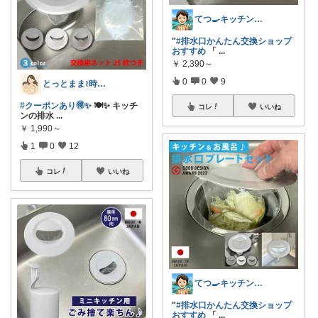
てつ🍳キッチンアイテム｜アイコン変更
"
#排水口かんたん交換ショップ
おすすめ
「
...
￥
2,390～
0
0
9
とっとまま≀時短ワーママ🤎🤍
#クーポンあり🉐✨
🍽️✨ キッチ
コレ
いいね
ンの排水
...
￥
1,990～
1
0
12
コレ
いいね
てつ🍳キッチンアイテム｜アイコン変更
"
#排水口かんたん交換ショップ
おすすめ
「
...