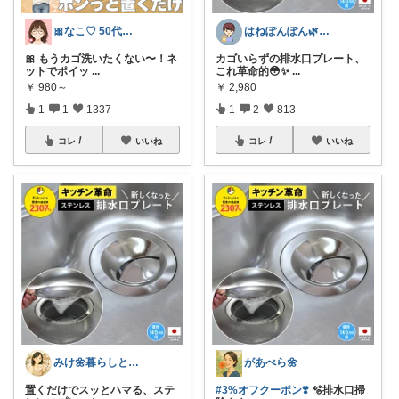
🎀なこ♡︎ 50代主婦の"買って正解"
はねぽんぽん🌿朝コレ4時に変更🌿
🎀 もうカゴ洗いたくない〜！ネ
カゴいらずの排水口プレート、
ットでポイッ
...
これ革命的😳✨
...
￥
980～
￥
2,980
1
1
1337
1
2
813
コレ
いいね
コレ
いいね
みけ🌼暮らしとキッチン
があべら🌼
置くだけでスッとハマる、ステ
#3%オフクーポン❣️
🫧排水口掃