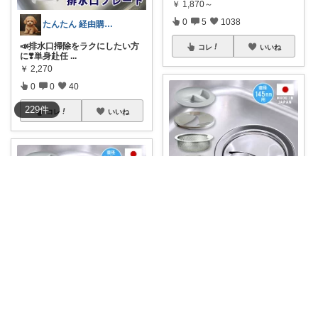
￥
1,870～
0
5
1038
たんたん 経由購入ありがとうございます！
📣排水口掃除をラクにしたい方
コレ
いいね
に❣️単身赴任
...
￥
2,270
0
0
40
229
件
コレ
いいね
てつ🍳キッチンアイテム｜アイコン変更
"
#排水口かんたん交換ショップ
おすすめ
「
...
￥
5,050
0
0
1
花🌼ありがとう(*･ω･)*_ _)ﾍ
#排水口ステンレスリフレッシ
コレ
いいね