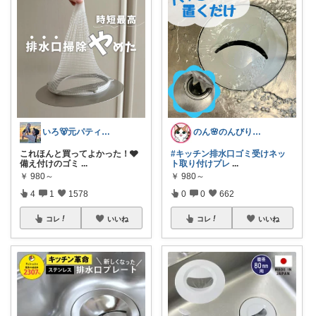
いろ🐻元パティシエ🍫
のん🌸のんびり生活✨
これほんと買ってよかった！🩶
#キッチン排水口ゴミ受けネッ
備え付けのゴミ
...
ト取り付けプレ
...
￥
980～
￥
980～
4
1
1578
0
0
662
コレ
いいね
コレ
いいね