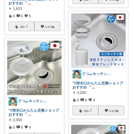
おすすめ
「
...
￥
1,815
0
0
5
コレ
いいね
てつ🍳キッチンアイテム｜アイコン変更
"
#排水口かんたん交換ショップ
おすすめ
「
...
￥
3,200
0
0
4
てつ🍳キッチンアイテム｜アイコン変更
"
#排水口かんたん交換ショップ
コレ
いいね
おすすめ
「
...
￥
2,050
0
0
4