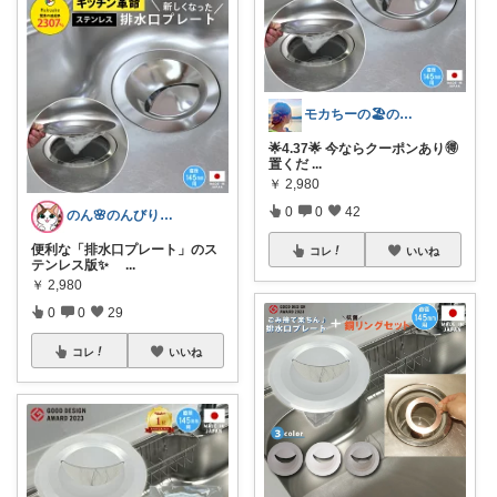
モカちーの🏖️のんびりライフ🐈✨
🌟4.37🌟 今ならクーポンあり🉐
置くだ
...
￥
2,980
0
0
42
のん🌸のんびり生活✨
便利な「排水口プレート」のス
コレ
いいね
テンレス版✨
...
￥
2,980
0
0
29
コレ
いいね