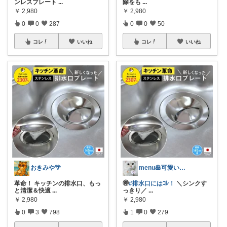
ンレスプレート
...
除をも
...
￥
2,980
￥
2,980
0
0
287
0
0
50
コレ
いいね
コレ
いいね
おきみや🌴
menu🥞可愛い🌼美味しい🍴便利☘
革命！ キッチンの排水口、もっ
🉐
#排水口にはｺﾚ！
＼シンクす
と清潔＆快適
...
っきり／
...
￥
2,980
￥
2,980
0
3
798
1
0
279