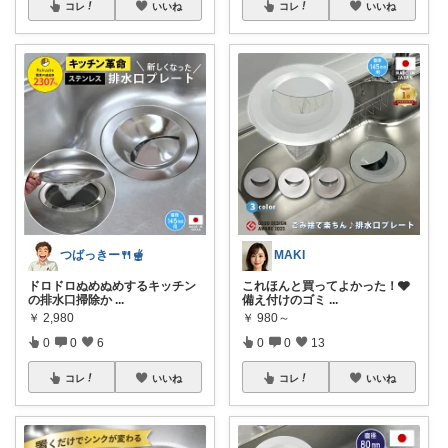
コレ
いいね
コレ
いいね
つばっきー🍴🫕
MAKI
ドロドロぬめぬめするキッチン
これほんと買ってよかった！🩶
の排水口掃除か
...
備え付けのゴミ
...
￥
2,980
￥
980～
0
0
6
0
0
13
コレ
いいね
コレ
いいね