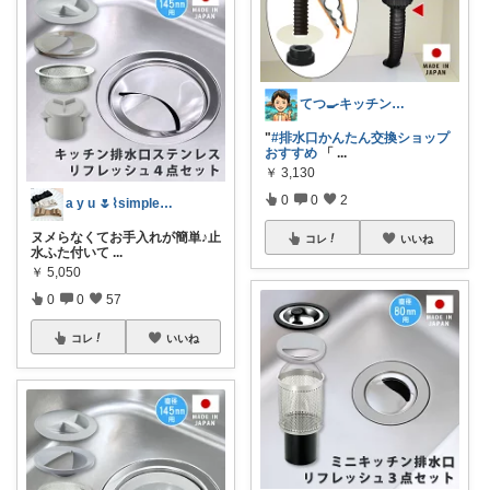
てつ🍳キッチンアイテム｜アイコン変更
"
#排水口かんたん交換ショップ
おすすめ
「
...
￥
3,130
0
0
2
a y u 🌷⌇simple好き✧˖°
ヌメらなくてお手入れが簡単♪止
コレ
いいね
水ふた付いて
...
￥
5,050
0
0
57
コレ
いいね