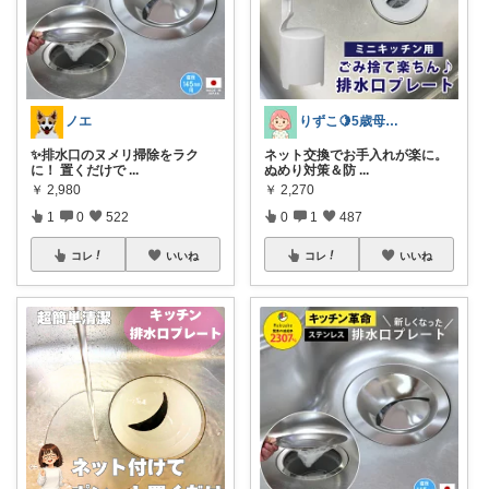
ノエ
りずこ🍋5歳母ちゃん
✨排水口のヌメリ掃除をラク
ネット交換でお手入れが楽に。
に！ 置くだけで
...
ぬめり対策＆防
...
￥
2,980
￥
2,270
1
0
522
0
1
487
コレ
いいね
コレ
いいね