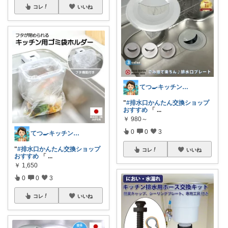
コレ
いいね
てつ🍳キッチンアイテム｜アイコン変更
"
#排水口かんたん交換ショップ
おすすめ
「
...
￥
980～
0
0
3
てつ🍳キッチンアイテム｜アイコン変更
"
#排水口かんたん交換ショップ
コレ
いいね
おすすめ
「
...
￥
1,650
0
0
3
コレ
いいね