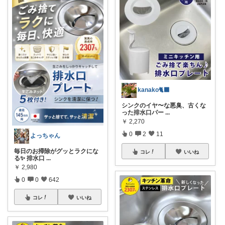
kanako🐈‍⬛
シンクのイヤ〜な悪臭、古くな
った排水口パー
...
￥
2,270
0
2
11
よっちゃん
毎日のお掃除がグッとラクにな
コレ
いいね
る✨ 排水口
...
￥
2,980
0
0
642
コレ
いいね