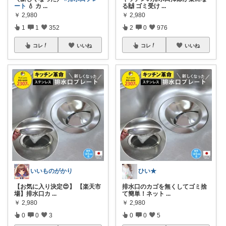
ート
💧 カ
...
る🙌 ゴミ受け
...
￥
2,980
￥
2,980
1
1
352
2
0
976
コレ
いいね
コレ
いいね
いいものがかり
ひい★
【お気に入り決定😍】 【楽天市
排水口のカゴを無くしてゴミ捨
場】排水口カ
...
て簡単！ネット
...
￥
2,980
￥
2,980
0
0
3
0
0
5