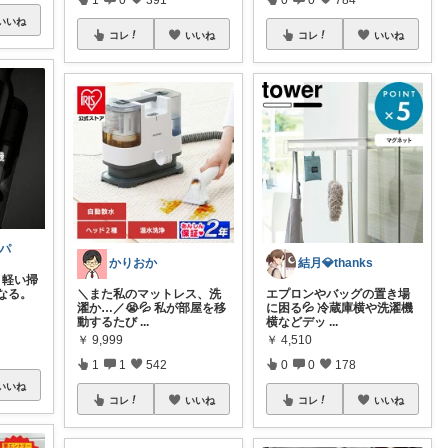
いいね
コレ
いいね
コレ
いいね
パ
かりおか
結月💎thanks
ン 軽い掃
なる。
＼また私のマットレス、洗
エプロンやバッグの置き場
濯か…／😭💦 私が部屋を移
に困る💦 冷蔵庫横や洗濯機
動するたび
...
横などデッ
...
￥
9,999
￥
4,510
1
1
542
0
0
178
いいね
コレ
いいね
コレ
いいね