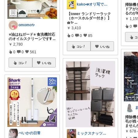
kako📣オリ写で投稿継続中💎会員
掃除機
ドアが
るのが
【tower ランドリーラック
（ホースホルダー付き）】
￥
1,15
🧺✨
...
omomo✨
0
￥
3,410
⭐️油はねガード⭐️ 食洗機対応
0
0
85
コ
のオイルスクリーンです❣️
...
￥
2,780
コレ
いいね
0
0
561
コレ
いいね
掃除機
毛が残
ません
￥
678
ぺいかの日常
ミックスナッツ💎ご経由購入感謝です🌟