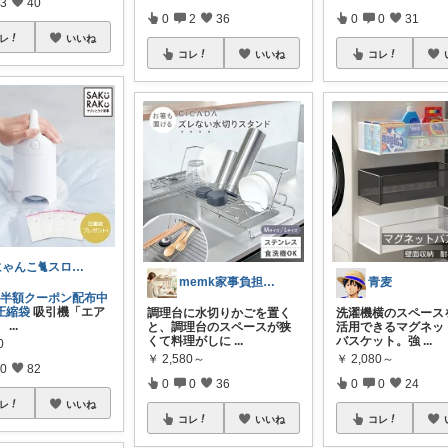
3
40
0
2
36
0
0
31
レ
いいね
コレ
いいね
コレ
にゃんこ🐈スローです🐢💦
memk家事負担を減らすキッチングッズ
青麦
✨＼半額クーポン配布中
圧縮袋
吸引機「エア
調理台に水切りかごを置く
洗濯機横のスペース
」
...
と、調理台のスペースが狭
活用できるマグネッ
くて料理がしに
...
バスケット。強
...
0
￥
2,580～
￥
2,080～
0
82
0
0
36
0
0
24
レ
いいね
コレ
いいね
コレ