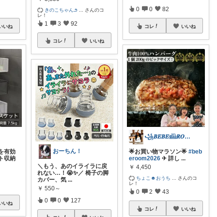
0
0
82
きのこちゃん౨
...
さんのコ
レ！
1
3
92
いいね
コレ
いいね
コレ
いいね
꧁𝑩𝑬𝑩𝑬𓊝𝑹𝑶𝑶𝑴꧂
おーちん！
を有効
🌟お買い物マラソン🌟
#beb
ト収納
eroom2026
✈︎ 詳し
...
＼もう、あのイライラに戻
￥
4,450
れない…！😭✨／ 椅子の脚
ちょこ☻おうち
...
さんのコ
カバー、気
...
レ！
￥
550～
0
2
43
0
0
127
いいね
コレ
いいね