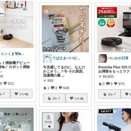
キャンくま🐻‍❄️ママのラク暮らし
てばさきパパ@スマホアクセ
ぺいかの日常
ット掃除機デビュー
‍❄️／ ロボット掃除
🌀洗濯してるのに、なんだ
Roomba Plus 505 
...
かニオう…？💦 その原因、
お掃除をもっとラク
洗濯槽の裏
...
00
￥
98,800
￥
880
9
832
0
0
975
1
2
646
レ
いいね
コレ
コレ
いいね