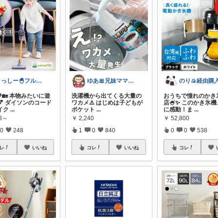
よっしー🐣フルタイム4児ママ
ゆあ🎀兄妹ママの育児と暮らし
💛🏡 本物みたいに遊
洗濯機から出てくる大量の
おうちで憧れのかき
💕 ダイソンのコード
ワカメ⚠️ はじめは子どもが
店🍧✨ このかき氷
イク
...
ポケット
...
に感動！ま
...
78～
￥
2,240
￥
52,800
0
248
1
0
840
0
0
538
レ
いいね
コレ
いいね
コレ