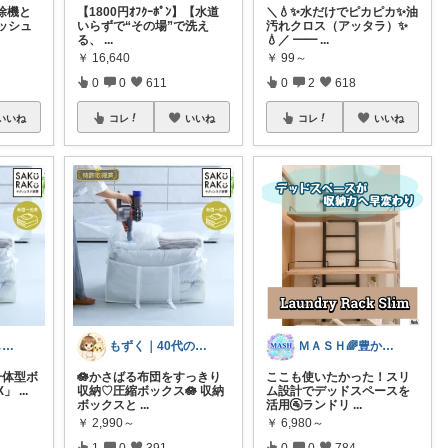
掃除機と
【1800円ｵﾌｸｰﾎﾟﾝ】【水道
＼💧✨水だけでピカピカ✨油
ッシュ
いらずで“その場”で洗え
汚れクロス（アッタラ）✨
る、
...
💧／ ━━
...
￥
16,640
￥
99～
0
0
611
0
2
618
いいね
コレ
いいね
コレ
いいね
きり丸✦暮らしが整う日用雑貨セレクト🐇
もずく｜40代の暮らし×在宅ワーク
ＭＡＳＨ🌈豊かな生活へカスタマイズ🌈
袋一体型ボ
🪷かさばる布団をすっきり
ここも使いたかった！スリ
X」
...
収納♡圧縮ボックス🪷 収納
ム設計でデッドスペースを
ボックスと
...
活用🚰ランドリ
...
￥
2,990～
￥
6,980～
1
0
391
0
0
784