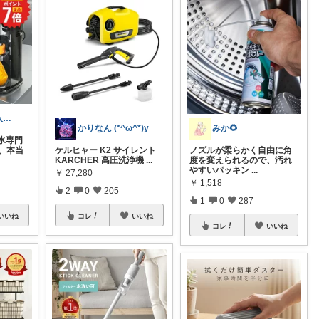
のり🍙経由購入ありがとうございます🍙
かりなん (*^ω^*)y
みか🌻
氷専門
機、本当
ケルヒャー K2 サイレント
ノズルが柔らかく自由に角
KARCHER 高圧洗浄機
...
度を変えられるので、汚れ
やすいパッキン
...
￥
27,280
￥
1,518
2
0
205
1
0
287
いいね
コレ
いいね
コレ
いいね