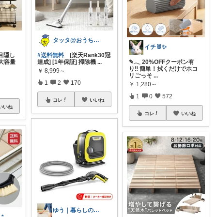
タッタ@おうち時間を楽しく快適に！
イチ🐰✨
目隠し
#送料無料
[楽天Rank30冠
大容量
達成] [1年保証] 掃除機
...
✎𓂃 20%OFFクーポン有
り‼ 簡単！拭くだけでホコ
￥
8,999～
リごっそ
...
1
2
170
￥
1,280～
1
0
572
コレ
いいね
いいね
コレ
いいね
ゆう｜暮らしのお得術