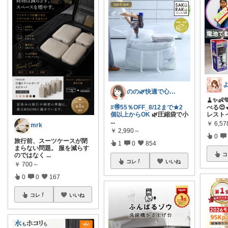
のの🌿快適で心地よい暮らし♡
🧹✨
#🉐55％OFF_8/12まで★2
べる😍
個以上からOK
🌿圧縮袋で小
レスト
...
￥
6,5
mrk
￥
2,990～
0
旅行前、スーツケースが閉
1
0
854
まらない問題。 服を減らす
コ
のではなく
...
コレ
いいね
￥
700～
0
0
167
コレ
いいね