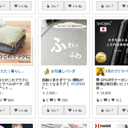
レ
いいね
コレ
いいね
コレ
🐰たた｜暮らしと子育て
お引越しパンダ
3児のゴリラパ
造りがこれでラクに
肌触り良すぎてつい寝転が
🉐 10%OFFクーポ
トラベルポーチ（圧
りたくなるラグ 〖
#❤️‍🔥5%O
除機は毎日使いたく
アット
...
F
...
自
...
80～
￥
2,980～
￥
19,800
0
984
0
0
260
2
0
311
レ
いいね
コレ
いいね
コレ