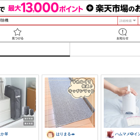
詳細検索
見つける
か🐰
はりまる🦔