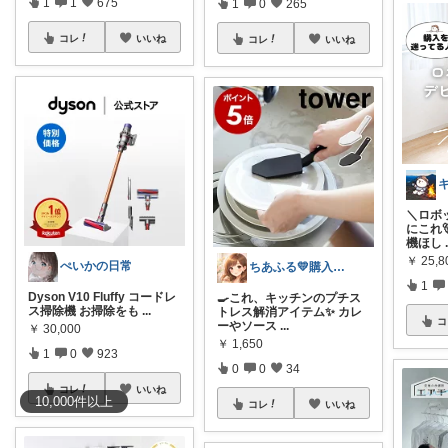
1
1
675
1
0
265
コレ
いいね
コレ
いいね
＼ロボ
にこれ
機ほし
￥
25,8
ぺいかの日常
ちあふる💛購入ありがとう💛インスタ有
1
Dyson V10 Fluffy コードレ
🍳これ、キッチンのプチス
ス掃除機 お掃除をも
...
トレス解消アイテム✨ カレ
コ
ーやソース
...
￥
30,000
￥
1,650
1
0
923
0
0
34
コレ
いいね
10,000
件
以上
コレ
いいね