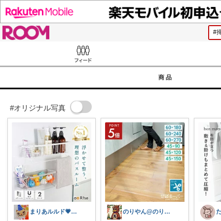
ROOM
Feed
商品
#オリジナル写真
まりあルルド💗ご購入感謝です💗
のりやん@のりやんフィギュアを探せ開催中
た