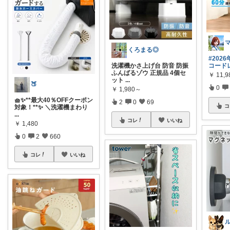
くろまる◎
#202
洗濯機かさ上げ台 防音 防振
コード
ふんばるゾウ 正規品 4個セ
￥
11,9
ット
...
🍑
0
￥
1,980～
🧺✨**最大40％OFFクーポン
2
0
69
コ
対象！**✨ ＼洗濯機まわり
...
コレ
いいね
￥
1,480
0
2
660
コレ
いいね