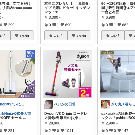
る布団、立てるだけ
本当にズレない！！ 吸着タ
60〜120秒圧縮、
キリ収納✨▭▭▭▭▭
イプで床にピタッ!!キッチン
同じ吸引時間👌エア
こ
...
マット✨
...
一台と布団
...
70～
￥
3,380～
￥
6,980
0
299
0
1
690
0
1
662
レ
いいね
コレ
いいね
コレ
kinori❤︎いいねご購入感謝です💝
ぺいかの日常
arkNinja公式楽天市
Dyson V8 Origin コードレ
sakurakuの圧縮
0％OFF セール
...
ス掃除機 毎日のお掃
...
ックス「pshhto BO
50
￥
29,900
￥
2,990～
0
251
2
0
1041
0
0
147