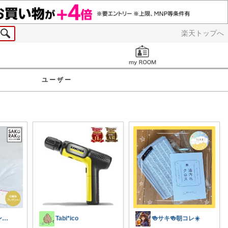
楽天トップへ
お知らせ
ユーザー
ハムマメ🐶インテリア・キッチン🌸
Tabi*ico
🍻サキ🍻朝コレ☀️