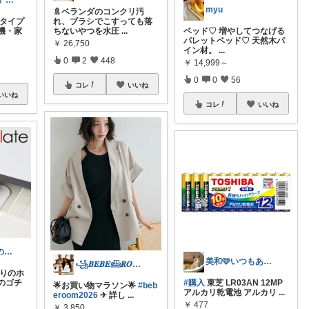
chaco🖤おうち*子育て*ママグッズ
myu
🚿ベランダのコンクリ汚
縮タイプ
れ、ブラシでこすっても落
機・家
ちないやつを水圧
...
ベッド♡ 増やしてつなげる
パレットベッド♡ 天然木パ
￥
26,750
イン材。
...
0
2
448
￥
14,999～
0
0
56
コレ
いいね
いいね
コレ
いいね
モカちーの🏖️のんびりライフ🐈✨
美和🩷いつもありがとう
꧁𝑩𝑬𝑩𝑬𓊝𝑹𝑶𝑶𝑴꧂
まわりのホ
のゴチ
#購入
東芝 LR03AN 12MP
🌟お買い物マラソン🌟
#beb
アルカリ乾電池 アルカリ
...
eroom2026
✈︎ 詳し
...
￥
477
￥
3,850