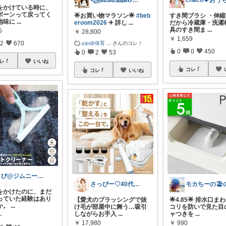
꧁𝑩𝑬𝑩𝑬𓊝𝑹𝑶𝑶𝑴꧂
をかけている時に、
ボーンって戻ってく
🌟お買い物マラソン🌟
#beb
すき間ブラシ ・伸
地味に
...
eroom2026
✈︎ 詳し
...
だから冷蔵庫・洗濯
具のすき間ま
...
5
￥
28,800
￥
1,659
2
670
pipi@保育
...
さんのコレ！
0
0
450
0
2
53
レ
いいね
コレ
コレ
いいね
まび@ジムニー通勤🚗働き女子
さっぴー♡40代主婦・楽天おすすめ品紹介
をかけたのに、まだ
っていた経験はあり
【愛犬のブラッシングで抜
🌟4.85🌟 排水口
か。
...
け毛が部屋中に舞う…吸引
コリを防いで見た目
しながらお手入
...
ャつきを
...
～
￥
17,980
￥
990