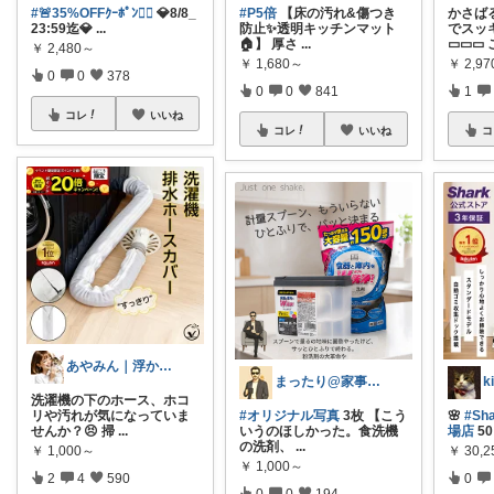
#🚨35%OFFｸｰﾎﾟﾝ❤️‍🔥
💎8/8_
#P5倍
【床の汚れ&傷つき
かさば
23:59迄💎
...
防止✨透明キッチンマット
でスッ
🏠】 厚さ
...
▭▭▭ 
￥
2,480～
￥
1,680～
￥
2,9
0
0
378
0
0
841
1
コレ
いいね
コレ
いいね
コ
あやみん｜浮かせる収納と快適生活
まったり@家事ラク時短アイテム
洗濯機の下のホース、ホコ
リや汚れが気になっていま
#オリジナル写真
3枚 【こう
🌸
#Sh
せんか？😣 掃
...
いうのほしかった。食洗機
場店
5
の洗剤、
...
￥
1,000～
￥
30,2
￥
1,000～
2
4
590
0
0
0
194