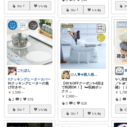
コレ
いいね
コ
コレ
いいね
ごたぽん
けん🐕★購入感謝です★（アイコン変更）
#クッキングヒーターカバー
✨＼荷
IHクッキングヒーターの焦
【49％OFFクーポン✨4回ま
／✨ 
げ付きや
...
で利用OK！】 🛏️収納ボッ
縮）｜
クス
...
￥
1,590～
￥
1,7
￥
2,990～
2
2
376
2
0
0
626
コレ
いいね
コ
コレ
いいね