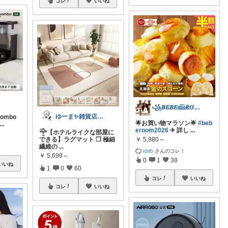
コレ
いいね
꧁𝑩𝑬𝑩𝑬𓊝𝑹𝑶𝑶𝑴꧂
ゆーま✨雑貨店🏠よろしくお願いします！
Combo
🌟お買い物マラソン🌟
#beb
...
eroom2026
✈︎ 詳し
...
𓊯【ホテルライクな部屋に
￥
5,980～
できる】ラグマット ❐ 極細
繊維の
...
ゆめ
さんのコレ！
￥
5,699～
0
1
38
いいね
1
0
60
コレ
いいね
コレ
いいね