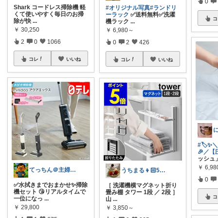
0
Shark コードレス掃除機 軽
#オリジナル写真
#ランドリ
くて使いやすく毎日のお掃
ーラック
✅送料無料✅洗濯
コ
除が快
...
機ラック
...
￥
30,250
￥
6,980～
2
0
1066
0
2
426
コレ
いいね
コレ
いいね
#🏷️
🎉／【
ッシュ
￥
6,98
てっちん＠主婦ラクグッズ中心✨
うちまる👦🏻5歳ママ♡
0
✅水拭きまでおまかせ✨掃除
［ 洗濯機横マグネット折り
機セット 😘リアルタイムで
畳み棚 タワー 1段 ／ 2段 ］
コ
一位になっ
...
山
...
￥
29,800
￥
3,850～