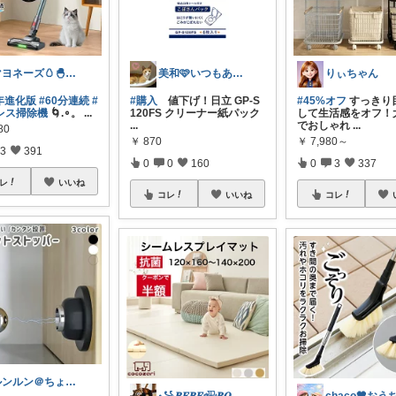
マヨネーズ🥚‪🐣✨️お礼はプロフで♪
美和🩷いつもありがとう
りぃちゃん
6年進化版
#60分連続
#
#購入
値下げ！日立 GP-S
#45%オフ
すっきり
レス掃除機
🌀.∘。
...
120FS クリーナー紙パック
して生活感をオフ！
...
でおしゃれ
...
80
￥
870
￥
7,980～
3
391
0
0
160
0
3
337
レ
いいね
コレ
いいね
コレ
ルンルン＠ちょいラク暮らし