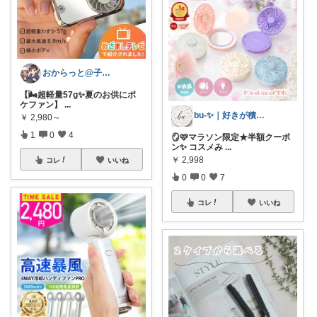
おからっと@子育てに余裕を✨
【🌬️超軽量57g✨夏のお供にポ
ケファン】
...
bu-✨｜好きが積もるROOM
￥
2,980～
1
0
4
🪞🩷マラソン限定★半額クーポ
ン✨ コスメみ
...
￥
2,998
コレ
いいね
0
0
7
コレ
いいね