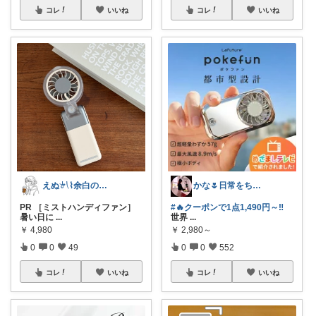
コレ
いいね
コレ
いいね
えぬ𓍯⌇余白のある暮らし
かな🌷日常をちょっと豊かにするもの
PR ［ミストハンディファン］
#🔥クーポンで1点1,490円～‼️
暑い日に
...
世界
...
￥
4,980
￥
2,980～
0
0
49
0
0
552
コレ
いいね
コレ
いいね