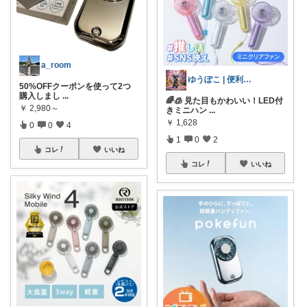
a_room
ゆうぽこ | 便利で快適暮らし
50%OFFクーポンを使って2つ
購入しまし
...
🌈🧊 見た目もかわいい！LED付
￥
2,980～
きミニハン
...
￥
1,628
0
0
4
1
0
2
コレ
いいね
コレ
いいね