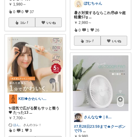
ぽむちゃん
￥
1,980～
0
0
37
暑さ対策するならこれ🥹🧊 ✨超
軽量57g
...
￥
2,980～
コレ
いいね
0
1
26
コレ
いいね
KEI🍀かわいい💕おしゃれ😊便利✨
✨湿気で広がる髪もサッと整う
💗 たった13
...
さんなな🍁｜8月朝コレチャレンジ🌞
￥
7,700～
ほん。
さんのコレ！
#7月28日23:59まで🔥クーポン
0
1
3
で75
...
￥
9,980