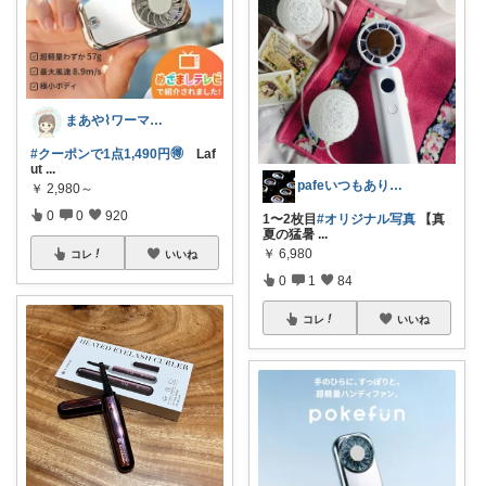
まあや⌇ワーママの暮らしとインテリア𓍯
#クーポンで1点1,490円🉐
Laf
ut
...
pafeいつもありがとう🌈🧚🏻💘
￥
2,980～
0
0
920
1〜2枚目
#オリジナル写真
【真
夏の猛暑
...
￥
6,980
コレ
いいね
0
1
84
コレ
いいね