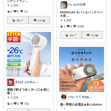
ンディファン
...
ぺいかの日常
￥
1,320
0
0
13
60000mAh モバイルバッテリー
大容
...
￥
4,380
コレ
いいね
1
0
1080
コレ
いいね
まねさぶ@めんどくさい→快適
通勤で駅まで歩く方へ🚶‍♀️☀️ 駅に
着く
...
ぺちパパ│hyggeな心意気を大切に🌿
￥
3,320
0
0
762
暑い季節の必需品☀️👍 Lafuture
「
...