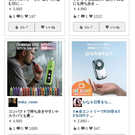
む日に
...
にも持ち歩き
...
￥
3,980
￥
4,980
0
0
197
7
1
1312
コレ
いいね
コレ
いいね
mika_room
かな🌷日常をちょっと豊かにするもの
コンパクトで持ち歩きやすい✨
#🔥全エントリーでP20倍＆5
カラバリも豊
...
0％OFFク
...
￥
4,980
￥
2,980～
1
0
1095
0
0
547