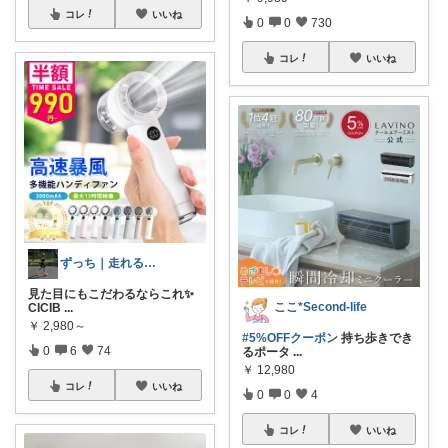
コレ
いいね
0
0
730
コレ
いいね
ずっち｜走れる身体づくり
見た目にもこだわるならこれ✨
ここ*Second-life
CICIB
...
￥
2,980～
#5%OFFクーポン
持ち歩きでき
0
6
74
るポータ
...
￥
12,980
コレ
いいね
0
0
4
コレ
いいね