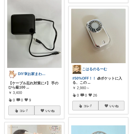
こはるのるーむ
DIY🛠️お家まわり🏠＋α
#50%OFF！！
🧊ポケットに入
る、この
...
【ケーブル忘れ対策に⚡】 手の
ひら級100
...
￥
2,980～
￥
3,400
0
0
26
0
0
9
コレ
いいね
コレ
いいね