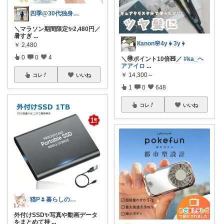
四季@30代独身のお気に入り部屋💕
＼マラソン期間限定✨2,480円／
暑すぎ
...
Кanon🌸4y👧3y👦
￥
2,480
0
0
4
＼🉐ポイント10倍🧸／
#ka_ヘ
アアイロ
...
￥
14,300～
コレ
いいね
1
0
648
コレ
いいね
猫P🌷暮らしの中で見つけたお気に入り
外付けSSD✨写真や動画データ
をまとめて持
...