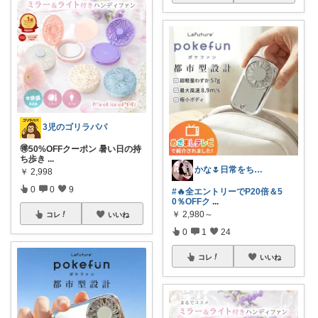
3児のゴリラパパ
🉐50%OFFクーポン 暑い日の持
ち歩き
...
かな🌷日常をちょっと豊かにするもの
￥
2,998
0
0
9
#🔥全エントリーでP20倍＆5
0％OFFク
...
￥
2,980～
コレ
いいね
0
1
24
コレ
いいね