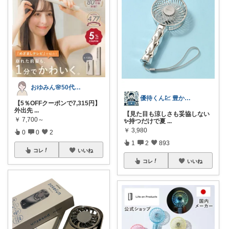
おゆみん🌸50代からの快適暮らし
優待くん💹 豊かな暮らし☘️
【5％OFFクーポンで7,315円】
外出先
...
【見た目も涼しさも妥協しない
￥
7,700～
✨持つだけで夏
...
￥
3,980
0
0
2
1
2
893
コレ
いいね
コレ
いいね