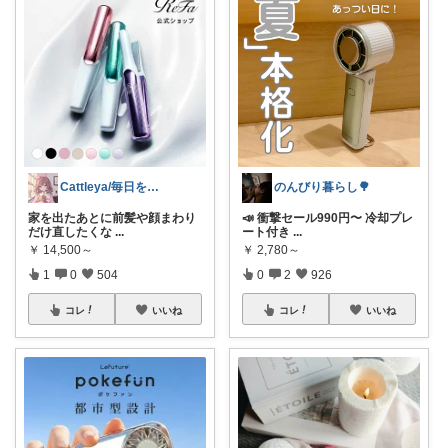
Cattleya/毎日を整える美容コスメ
のんびり暮らし🌳
家を出たあとに前髪や顔まわり
📣 衝撃セール990円〜 冷却プレ
だけ直したくな
...
ート付き
...
￥
14,500～
￥
2,780～
1
0
504
0
2
926
コレ
いいね
コレ
いいね