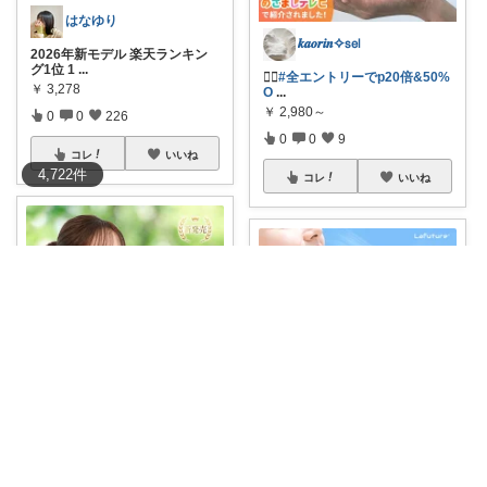
はなゆり
𝒌𝒂𝒐𝒓𝒊𝒏✧𝗌𝖾𝗅
2026年新モデル 楽天ランキン
グ1位 1
...
❤️‍🔥
#全エントリーでp20倍&50%
￥
3,278
O
...
￥
2,980～
0
0
226
0
0
9
コレ
いいね
4,722
件
コレ
いいね
to-ko
Viva La Vida Studio
外出先での暑さ対策、 普通のハ
ンディファン
...
ミストで涼しくなるハンディフ