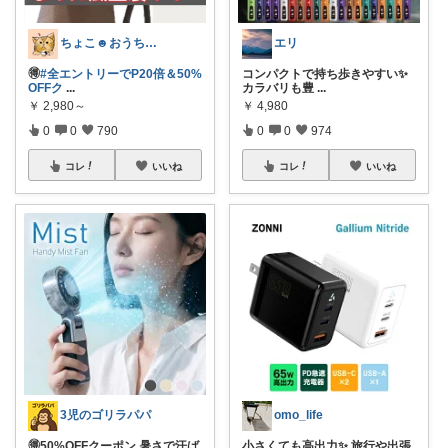
ちょこ☻おうち時間充実🏠アイテム
エリ
🉐
#全エントリーでP20倍＆50%
コンパクトで持ち歩きやすい✨
OFFク
...
カラバリも豊
...
￥
2,980～
￥
4,980
0
0
790
0
0
974
コレ
いいね
コレ
いいね
3児のゴリラパパ
omo_life
🉐50%OFFクーポン 暑さで汗ば
小さくても高出力✨ 旅行や出張