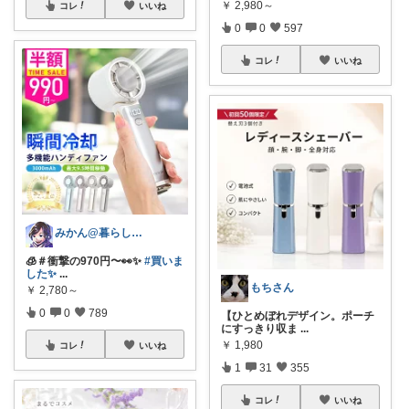
￥
2,980～
コレ
いいね
0
0
597
コレ
いいね
みかん@暮らしのもの／暑さ対策に全力⛱️
🧊＃衝撃の970円〜👀✨
#買いま
した✨
...
もちさん
￥
2,780～
0
0
789
【ひとめぼれデザイン。ポーチ
にすっきり収ま
...
￥
1,980
コレ
いいね
1
31
355
コレ
いいね