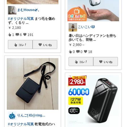
まむHouse🌿。
#オリジナル写真
まつ毛を傷め
ず、くるり
...
こいこい🐱
￥
2,180
1
6
191
暑い日はハンディファンを持ち
歩いても、荷物
...
￥
2,980～
コレ
いいね
0
0
18
コレ
いいね
りんご| IG@ringo__7_
#オリジナル写真
乾電池式のハ