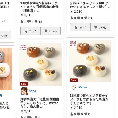
福猫子ま
✨可愛さ満点🐾招福猫子ま
招福猫子まんじゅう🐈‍⬛ か
招き猫の
んじゅう✨ 飛騨高山の老舗
わいすぎるでしょっ😹♡ ̖́-
...
「稲豊園」
...
￥
2,610
￥
2,610
0
0
23
コレ！
1
1
15
コレ
いいね
コレ
いいね
いいね
Ratna
hana

路地裏で暮らすノラ猫をイ
飛騨高山の「稲豊園 招福猫
メージして作られた高山の
子まんじゅう」は、かわい
まんじゅうです
...
まんじ
らしい猫の形
...
 個入2箱
￥
2,610
￥
2,610
0
0
6
0
0
3