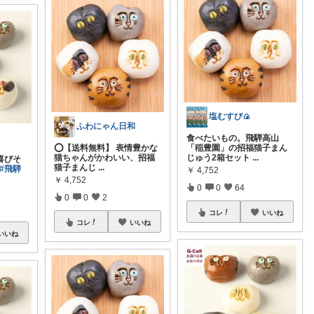
塩むすび🍙
ふわにゃん日和
食べたいもの。飛騨高山
⭕️【送料無料】 表情豊かな
「稲豊園」の招福猫子まん
猫ちゃんがかわいい、招福
じゅう2箱セット
...
喜びそ
猫子まんじ
...
#飛騨
￥
4,752
￥
4,752
0
0
64
0
0
2
コレ
いいね
コレ
いいね
いいね