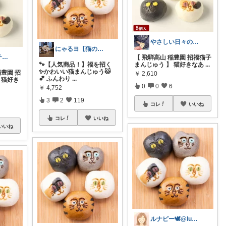
やさしい日々の記録𓅫
にゃるヨ【猫のいる暮らし】
食いしん坊イチオシグルメ(◜ᴗ◝ )
【 飛騨高山 稲豊園 招福猫子
🐾【人気商品！】福を招く
まんじゅう 】 猫好きなあ
...
✨かわいい猫まんじゅう🐱
稲豊園 招
￥
2,610
💕 ふんわり
...
 猫好き
0
0
6
￥
4,752
3
2
119
コレ
いいね
コレ
いいね
いいね
ルナピー🕊️@lunappy_care