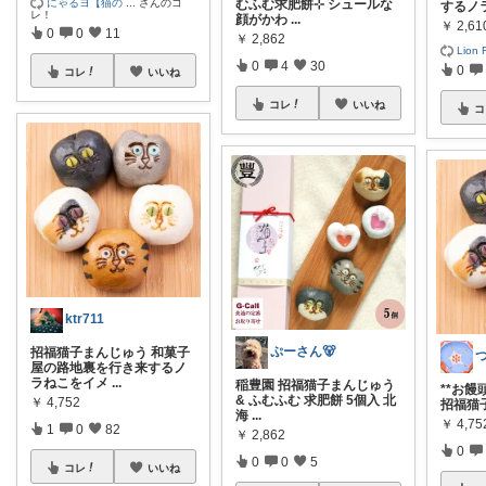
にゃるヨ【猫の
...
さんのコ
むふむ求肥餅⊹ シュールな
するノ
レ！
顔がかわ
...
￥
2,61
0
0
11
￥
2,862
Lion F
0
4
30
0
コレ
いいね
コレ
いいね
コ
ktr711
ぷーさん🐻
招福猫子まんじゅう 和菓子
つ
屋の路地裏を行き来するノ
ラねこをイメ
...
稲豊園 招福猫子まんじゅう
**お饅頭
& ふむふむ 求肥餅 5個入 北
￥
4,752
招福猫
海
...
￥
4,75
1
0
82
￥
2,862
0
0
0
5
コレ
いいね