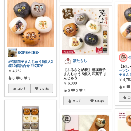
🧩3PEA©️E🧩
ぼたもち
#招福猫子まんじゅう5個入2
箱10個詰合せ
#和菓子
【おし
【ふるさと納税】招福猫子
ーソン
￥
4,752
まんじゅう 5個入 和菓子 ま
子まん
んじゅう
...
0
0
3
￥
4,75
￥
6,000
0
コレ
いいね
0
0
4
コ
コレ
いいね