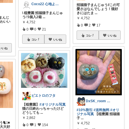
Coco22 心地よい暮らし
招福猫子まんじゅう//この可
愛さはなんでしょう！猫好
\ 稲豊園 招福猫子まんじゅ
きにはたま
...
う/ 5個入2箱
...
まんじ
￥
4,752
かわいい
￥
4,752
0
2
17
0
0
21
コレ
いいね
コレ
いいね
いいね
ピエトロのフタ
DxSK_room 👶🏻育児グッズ
【稲豊園】
#オリジナル写真
猫の日終わっちゃったけど
#10%割引
#送料無料
#オリ
どうしても
...
ジナル写真
【稲豊園 招福猫
￥
2,862
子
...
🐈□■
￥
4,752
0
1
154
大大大好