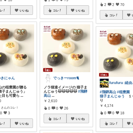
2
2
70
レ
いいね
コレ
いいね
コレ
ゆきにゃん
でっきーroom🐈
furu
山の稲豊園が贈る
ノラ猫達イメージの 猫子ま
猫子まんじゅう」
んじゅう🐱🐱🐱🐱🐱
#飛騨
#飛騨高山
#稲豊園
た目も可愛ら
...
高山
...
猫子まんじゅう
１
り
0
￥
2,610
￥
4,174
i
さんのコレ！
0
0
26
0
3
0
0
18
コレ
いいね
レ
いいね
コレ