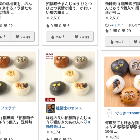
屋の路地裏を、のん
招福猫子まんじゅう ひとつ
飛騨高山 稲豊園 招
き来するノラ猫たち
ひとつ表情が違う、かわい
んじゅう 5個入🍡 
んな情景
...
い猫の和ま
...
形が可
...
0
￥
2,610
￥
2,610
kiki｜スイ
...
さんの
0
22
0
0
5
1
0
29
レ
いいね
コレ
いいね
コレ
カフェラテ
建築士のオススメ❤︎経由購入
でっきーroom
山 稲豊園 『招福猫子
縁起の良い招福猫まんじゅ
う 5個入』 送料無
う♡猫好きのあの人へ♡
#
何度見ても好きな猫
飛騨高山
...
ゅう💕 🐱🐱🐱🐻🐱
10個
...
0
￥
4,174
￥
4,752
0
10
1
0
73