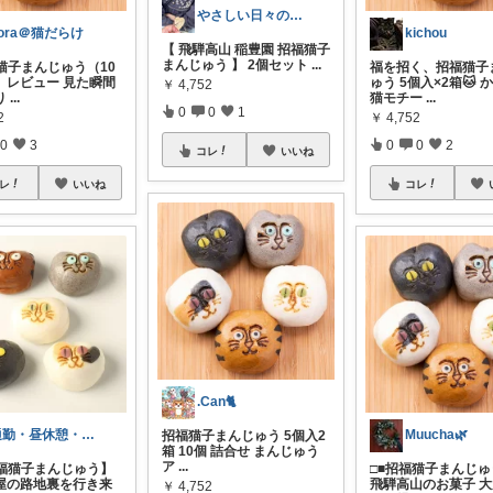
やさしい日々の記録𓅫
ora＠猫だらけ
kichou
【 飛騨高山 稲豊園 招福猫子
まんじゅう 】 2個セット
...
福猫子まんじゅう（10
福を招く、招福猫子
）レビュー 見た瞬間
ゅう 5個入×2箱🐱 
￥
4,752
り
...
猫モチー
...
0
0
1
2
￥
4,752
0
3
0
0
2
コレ
いいね
レ
いいね
コレ
.Can🐈
通勤・昼休憩・少しの時間 楽天ママ😊
Muucha🌿
招福猫子まんじゅう 5個入2
箱 10個 詰合せ まんじゅう
ア
...
招福猫子まんじゅう】
□■招福猫子まんじゅう
屋の路地裏を行き来
飛騨高山のお菓子 
￥
4,752