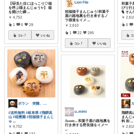
Lion File
【🐱見た目にほっこり♡福
和菓子
を呼ぶ猫まんじゅう✨】 箱
びり行
招福猫子まんじゅう!和菓子
を開けた瞬
...
🐈 そ
屋の路地裏を行き来するノ
￥
4,752
￥
2,61
ラ猫達をイメ
...
1
0
29
0
￥
2,610
1
22
295
コレ
いいね
コ
コレ
いいね
ポラン 突難、メニエール病で療養中
u..mimi
#送料無料
#岐阜県
#飛騨高
飛騨高
山
#稲豊園
#招福猫子まんじ
まんじゅ
𝑆𝑤𝑒𝑒𝑡𝑠... 和菓子屋の路地裏を
ゅ
...
料 和
...
行き来する野良猫をイメー
￥
4,752
￥
2,61
...
0
5
132
0