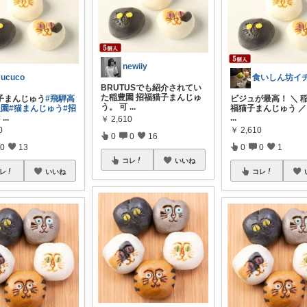
newiiy
ucuco
BRUTUSでも紹介されてい
た稲豊園 招福猫子まんじゅ
子まんじゅう
#飛騨高
ビジュが最高！ ＼ 
う。 可
...
豊園
#猫まんじゅう
#招
福猫子まんじゅう ／
#
...
...
￥
2,610
0
￥
2,610
0
0
16
0
13
0
0
1
コレ
いいね
レ
いいね
コレ