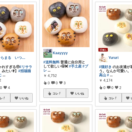
Kaayyyy
そらまる いつも購入ありがとう🫶
Yururi
#送料無料
普通に自分用と
して欲しい🤤💓
#手土産
#プ
ゃれすぎる🥺
#リサラ
#猫好き
のお友達が
レ
...
みたい❣️】
#招福猫
う。なんか可愛い。
じ
...
高山
#
...
￥
4,752
2
￥
4,174
0
0
3
0
4
0
0
2
コレ
いいね
レ
いいね
コレ