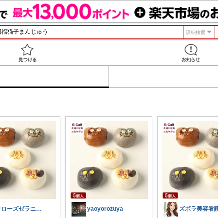
詳細検索
見つける
💐ローズゼラニウム😊心地よい暮らし
yaoyorozuya