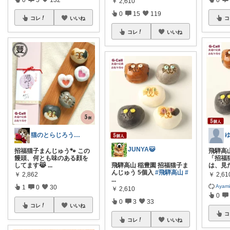
￥
2,610
0
15
119
コレ
いいね
コ
コレ
いいね
猫のとらじろう🐾猫グッズ専門🐾
JUNYA😺
招福猫子まんじゅう🐾 この
飛騨高
饅頭、何とも味のある顔を
「招福
飛騨高山 稲豊園 招福猫子ま
してます😹
...
は、見
んじゅう 5個入
#飛騨高山
#
￥
2,862
￥
2,61
...
Ayam
1
0
30
￥
2,610
0
0
3
33
コレ
いいね
コ
コレ
いいね