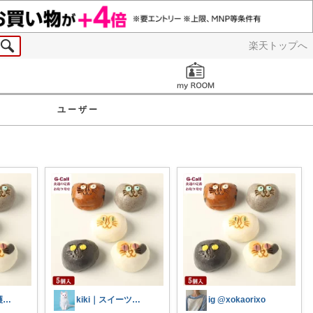
楽天トップへ
お知らせ
ユーザー
ズボラ美容看護師の便利グッズ✨
kiki｜スイーツ専門🍰
ig @xokaorixo