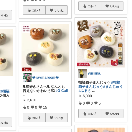
コレ
いいね
コレ
いいね
いいね
yuriiina._
💎raymaroom💎
furu :経由購入しています♪
招福猫子まんじゅう
#招福
🐈猫好きさんへ🐈 なんとも
猫子まんじゅう
#まんじゅう
言えないかわいさ🥰
#G-Call
#ふるさ
...
#招福
...
０個入
￥
6,000
￥
2,610
0
0
5
0
0
15
コレ
いいね
コレ
いいね
いいね