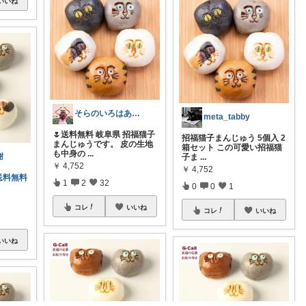
いいね
そらのいろはあお🐕生誕17周年🌈
meta_tabby
🌷送料無料 岐阜県 招福猫子
招福猫子まんじゅう 5個入 2
まんじゅうです。 皮の生地
箱セット この可愛い招福猫
も中身の
...
謝
子ま
...
￥
4,752
￥
4,752
送料無料
1
2
32
0
0
1
コレ
いいね
コレ
いいね
いいね