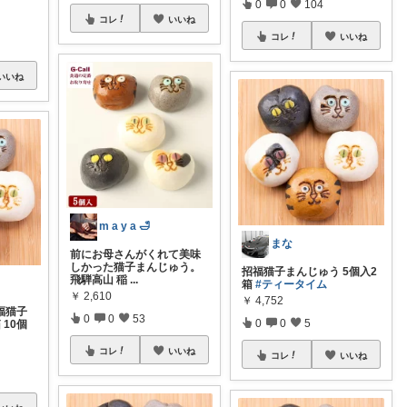
0
0
104
コレ
いいね
コレ
いいね
いいね
m a y a 🛁
まな
前にお母さんがくれて美味
しかった猫子まんじゅう。
招福猫子まんじゅう 5個入2
飛騨高山 稲
...
箱
#ティータイム
￥
2,610
￥
4,752
招福猫子
0
0
53
0
0
5
 10個
コレ
いいね
コレ
いいね