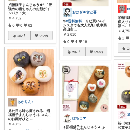
招福猫子まんじゅう🍀*゜ 圧
n
強めの猫ちゃんのお顔がイ
おはぎ🍀食と暮らし
ンパクト大
...
📦招
￥
4,752
✨
#送料無料
リピ買い&イ
個入り
ンスタでも大人気🐈♪ 岐阜県
0
0
62
ほっこ
高山市
...
￥
4,75
￥
2,610
コレ
いいね
1
0
4
19
コ
コレ
いいね
あかりん♪
見た目も味も癒される、招
福猫子まんじゅう♪にゃんこ
ぽちこ🍄
のお顔がひと
...
🐱【
￥
4,752
⊹招福猫子まんじゅう & ふ
和菓子