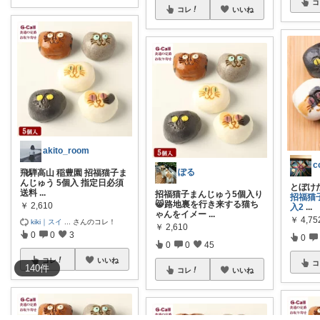
コ
コレ
いいね
akito_room
c
ぽる
飛騨高山 稲豊園 招福猫子ま
んじゅう 5個入 指定日必須
とぼけ
送料
...
招福猫子まんじゅう5個入り
招福猫
😸路地裏を行き来する猫ち
￥
2,610
入2
...
ゃんをイメー
...
￥
4,75
kiki｜スイ
...
さんのコレ！
￥
2,610
0
0
3
0
0
0
45
コレ
いいね
コ
140
件
コレ
いいね