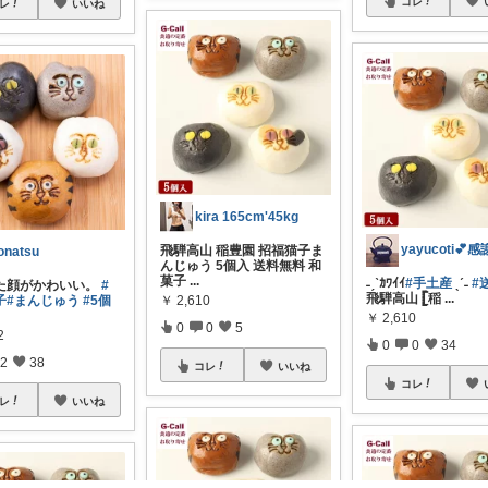
コレ
レ
いいね
kira 165cm'45kg
yayucoti💕感
飛騨高山 稲豊園 招福猫子ま
onatsu
んじゅう 5個入 送料無料 和
菓子
...
˗ˏˋｶﾜｲｲ
#手土産
ˎˊ˗
#
た顔がかわいい。
#
飛騨高山 𓊈稲
...
子
#まんじゅう
#5個
￥
2,610
￥
2,610
0
0
5
2
0
0
34
2
38
コレ
いいね
コレ
レ
いいね