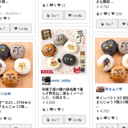
ラ猫
...
きな饅頭
...
0
0
11
0
￥
4,752
i
...
さんのコレ！
0
0
229
コレ
いいね
0
0
コレ
レ
いいね
meta_tabby
🌸まぁぐ🌸
和菓子屋の隣の路地裏で暮
らす野良ねこ達をイメージ
ぐみ📛
した、心温まる
...
🌸インパクト大‼️ 
まんじゅう 5個入2箱
** 4121→3708★☆
￥
6,000
...
子まんじゅう2箱
...
1
0
2
￥
4,752
2
0
0
3
0
65
コレ
いいね