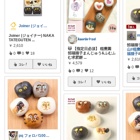
Joiner (ジョイナー)
m
Joiner (ジョイナー) NAKA
𝒌𝒂𝒐𝒓𝒊𝒏✧𝗌𝖾𝗅
TATEGUTEN
...
招福猫
￥
2,610
🐱 【指定日必須】 稲豊園
山
#稲
招福猫子まんじゅう&ふむふ
0
0
18
福猫子
む求肥餅
...
￥
2,61
￥
4,579
コレ
いいね
0
0
2
12
コ
コレ
いいね
pq フォロバ100！です*´ᵜ`*