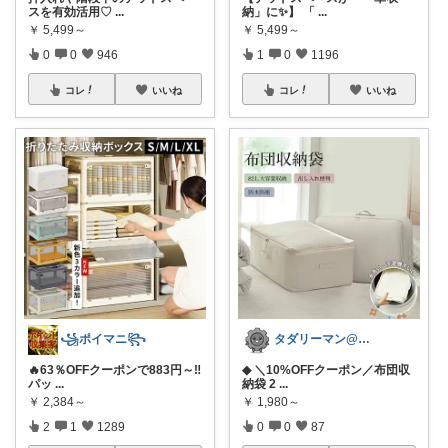
スを有効活用♡
...
納」に✨】 「
...
￥
5,499～
￥
5,499～
0
0
946
1
0
1196
コレ
いいね
コレ
いいね
꧁ポイマニ꧂
タダリーマン@はてなブロガー
🔥63％OFFクーポンで883円～‼️
◆ ＼10%OFFクーポン／布団収
パッ
...
納袋 2
...
￥
2,384～
￥
1,980～
2
1
1289
0
0
87