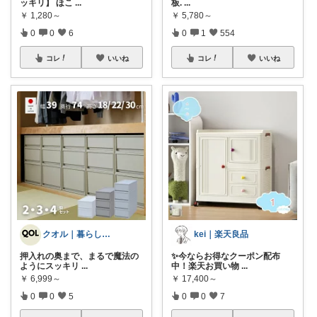
ッキリ】 ほこ
...
板.
...
￥
1,280～
￥
5,780～
0
0
6
0
1
554
コレ
いいね
コレ
いいね
クオル｜暮らしの「質」爆上げ🈁
kei｜楽天良品
押入れの奥まで、まるで魔法の
✨今ならお得なクーポン配布
ようにスッキリ
...
中！楽天お買い物
...
￥
6,999～
￥
17,400～
0
0
5
0
0
7