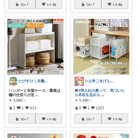
コレ
いいね
コレ
いいね
たびすけ｜共働きママの時短キッチン
りえ🌸ごきげんな暮らし🏠🌿
ハンガーと衣装ケース、最後は
🌸
#押入れの奥って、気づいた
棚の仕切りが足
...
ら存在を忘れち
...
￥
3,980～
￥
5,499～
1
1
413
0
1
1207
コレ
いいね
コレ
いいね