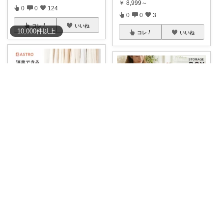
￥
8,999～
0
0
124
0
0
3
コレ
いいね
10,000
件
以上
コレ
いいね
Tocky
ゆん
おしゃれな収納でスッキリ✨ 収
納に悩んで
...
【楽天ランキング1位】総合1位
収納ボック
...
￥
2,680
￥
4,280～
0
0
3
0
0
6
コレ
いいね
コレ
いいね