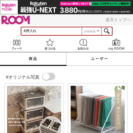
ROOM
楽天トップへ
詳細検索
Feed
見つける
お知らせ
商品
ユーザー
#オリジナル写真