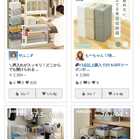
やふこ🎵
もーちゃん ♡快適生活~旅行大好き🌈✨
＼押入れがスッキリ！どこから
🌈
#3点以上購入で25％OFFクー
でも開けられる
...
ポン8/
...
￥
2,384～
￥
2,980
0
0
928
0
0
9
コレ
いいね
コレ
いいね