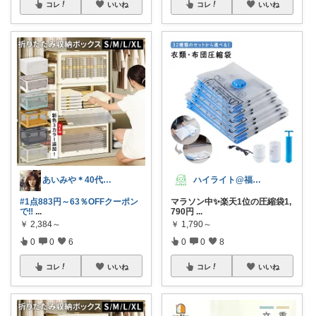
コレ
いいね
コレ
いいね
あいみや＊40代🌷くらしを楽しむ
ハイライト@福岡男児35歳で二児のパパ
#1点883円～63％OFFクーポン
マラソン中✨楽天1位の圧縮袋1,
で‼️
...
790円
...
￥
2,384～
￥
1,790～
0
0
6
0
0
8
コレ
いいね
コレ
いいね