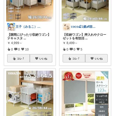
王子（みるこ）👑便利グッズ×QOL向上
coco🍒1歳👶🏻5歳🐈
【隙間にぴったり収納ワゴン】
【収納ワゴン】押入れやクロー
🎈キャスタ
...
ゼットを有効活
...
￥
4,999～
￥
8,499～
0
0
10
0
0
5
コレ
いいね
コレ
いいね