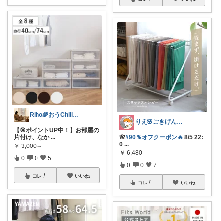
Riho🌈おうChill★グッズ
りえ🌸ごきげんな暮らし🏠🌿
【🎯ポイントUP中！】お部屋の
片付け、なか
...
🌸
#90％オフクーポン🔥
8/5 22:
0
...
￥
3,000～
￥
6,480
0
0
5
0
0
7
コレ
いいね
コレ
いいね