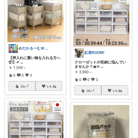
めだかるーむ＠ありがとうございます。
紅茶ROOM!
【押入れに重い物を入れる方へ
📦】 ​✔
...
クローゼットの収納に悩んでい
ませんか？🧺✨
...
￥
7,599～
￥
3,980～
0
0
3
0
0
3
コレ
いいね
コレ
いいね