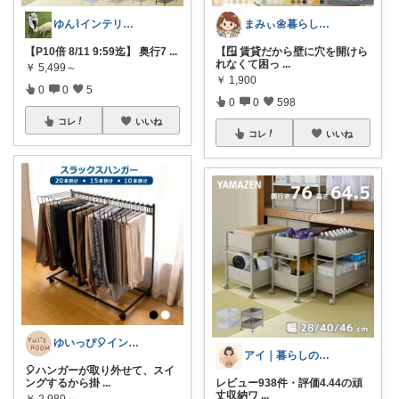
ゆん⌇インテリアと生活雑貨がメイン🧸
まみぃ🌼暮らしの便利グッズ｜毎日朝コレ
【P10倍 8/11 9:59迄】 奥行7
...
【🪟 賃貸だから壁に穴を開けら
れなくて困っ
...
￥
5,499～
￥
1,900
0
0
5
0
0
598
コレ
いいね
コレ
いいね
ゆいっぴ🎈インテリアとファッション
アイ｜暮らしの便利グッズ
🎈ハンガーが取り外せて、スイ
ングするから掛
...
レビュー938件・評価4.44の頑
丈収納ワ
...
￥
2,980～