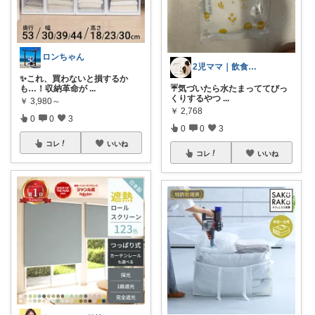
ロンちゃん
2児ママ｜飲食店経営｜使ってよかったもの
✨これ、買わないと損するか
も…！収納革命が
...
☔️気づいたら水たまっててびっ
くりするやつ
...
￥
3,980～
￥
2,768
0
0
3
0
0
3
コレ
いいね
コレ
いいね