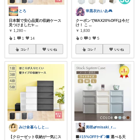
とろ
🌸黒衣れいあ🎮
日本製で安心品質の収納ケース
クーポンでMAX20%OFFは今だ
見つけました✨
...
け！ こ
...
￥
1,280～
￥
1,830
1
1
14
0
0
5
コレ
いいね
コレ
いいね
みけ🌼暮らしとキッチン
美咲🌿misaki_room_ig
【クローゼット収納が一気にス
⬛
#15%OFFｸｰﾎﾟﾝ⬛
選べる天