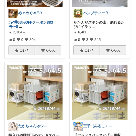
めぐめぐꔛꕤ✈︎
ハンプティー🥚｜タイパ便利グッズ
#✔️🉐63%OFFクーポン883
たたんだズボンの山、崩れるた
円〜!!
...
びにイラッ
...
￥
2,384～
￥
6,480
0
0
804
0
3
545
コレ
いいね
コレ
いいね
たかちゃん🌿シンプルで心地よい暮らし
王子（みるこ）👑便利グッズ×QOL向上
押入れや階段下のデッドスペー
【デッドスペースが「一軍収