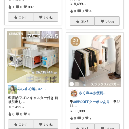
￥
8,499～
1
0
937
0
0
4
コレ
いいね
コレ
いいね
みぃ🍎 心地いい暮らし
さく🌸🦔@便利でかわいいを探す旅
🌸収納ワゴン キャスター付き 前
後引出し
...
💐
#65%OFFクーポンあり
💐8/
11
...
￥
5,499～
￥
11,999
0
0
4
0
0
7
コレ
いいね
コレ
いいね