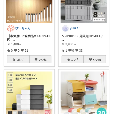
ぴーちゃん
yuki＊°
【本気度UP!全商品MAX39%OF
＼20:00〜30分限定80%OFF／
F】
...
...
￥
1,480～
￥
3,980～
0
0
21
1
0
33
コレ
いいね
コレ
いいね