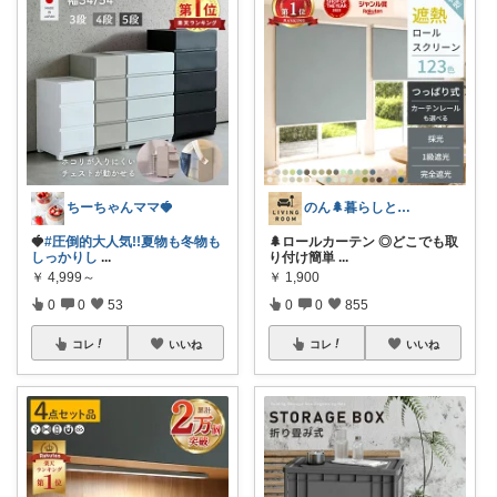
ちーちゃんママ🍓
のん🌲暮らしと家具
🍓
#圧倒的大人気!!夏物も冬物も
🌲ロールカーテン ◎どこでも取
しっかりし
...
り付け簡単
...
￥
4,999～
￥
1,900
0
0
53
0
0
855
コレ
いいね
コレ
いいね