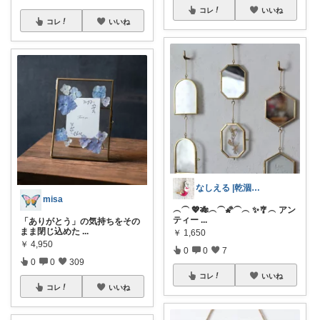
コレ
いいね
コレ
いいね
なしえる |乾涸びたマーメイド
misa
︵⏜ 💖🎋︵⏜🌠⏜︵ ✨🎐︵ アン
ティー
...
「ありがとう」の気持ちをその
まま閉じ込めた
...
￥
1,650
￥
4,950
0
0
7
0
0
309
コレ
いいね
コレ
いいね