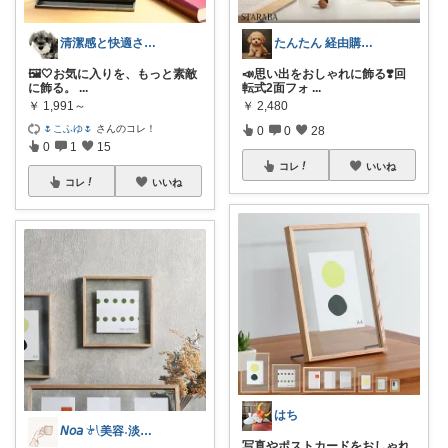
清潔感と快適さを整える大人のインテリア部
たんたん 経由購入ありがとうございます！
🖼️🤍お気に入りを、もっと素敵
📣思い出をおしゃれに飾る❣️回
に飾る。
...
転式2面フォ
...
￥
1,991～
￥
2,480
🌷こふゆ🌷
さんのコレ！
0
0
28
0
1
15
コレ
いいね
コレ
いいね
はち
𝘕𝘰𝘢 𓍯美容˖淡色˖グレージュ
写真やポストカードをおしゃれ