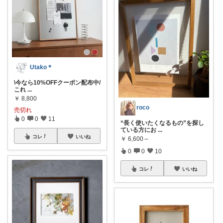
Utako＊
\今なら10%OFFクーポン配布中/
これ
...
￥
8,800
roco
売切れ
0
0
11
“長く使いたくなるもの”を探し
ている方にお
...
コレ
いいね
￥
6,600～
0
0
10
コレ
いいね