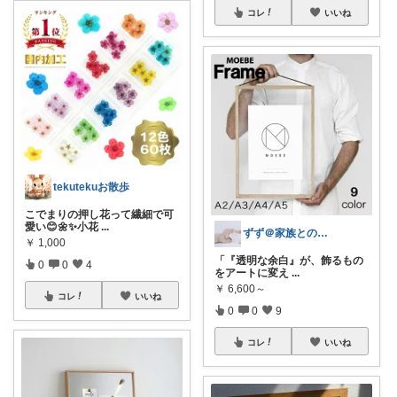
コレ
いいね
tekutekuお散歩
こでまりの押し花って繊細で可
愛い😊🌼✨小花
...
ずず＠家族との暮らしグッズ
￥
1,000
「『透明な余白』が、飾るもの
0
0
4
をアートに変え
...
￥
6,600～
コレ
いいね
0
0
9
コレ
いいね