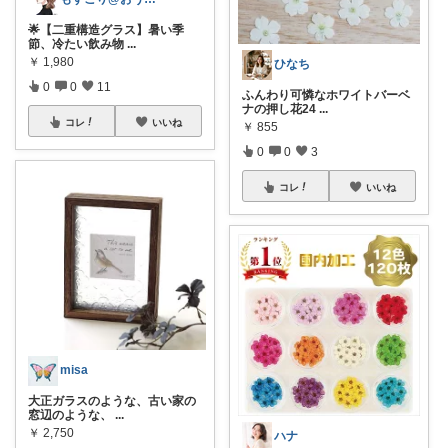
🌟【二重構造グラス】暑い季
節、冷たい飲み物
...
￥
1,980
ひなち
0
0
11
ふんわり可憐なホワイトバーベ
ナの押し花24
...
コレ
いいね
￥
855
0
0
3
コレ
いいね
misa
大正ガラスのような、古い家の
窓辺のような、
...
￥
2,750
ハナ