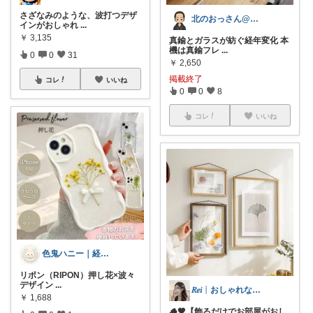
さざなみのような、波打つデザ
北のおっさん@ガジェット好き
インがおしゃれ
...
￥
3,135
真鍮とガラスが紡ぐ経年変化 本
機は真鍮フレ
...
0
0
31
￥
2,650
掲載終了
コレ
いいね
0
0
8
コレ
いいね
色鬼ハニー｜経由購入2件目感謝です
リポン（RIPON）押し花×波々
デザイン
...
𝑅𝑒𝑖┊おしゃれな暮らし🤍
￥
1,688
🪵🤎【飾るだけでお部屋がおし