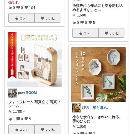
売切れ
🌼指先にも作品にも春を閉じ込
0
0
104
めるような、と
...
￥
1,698
コレ
いいね
0
0
5
コレ
いいね
pow ROOM
フォトフレーム 写真立て 写真フ
レーム
...
ぴの｜猫と暮らす、気ままなごはん🐈🍚
￥
1,780～
小さな余白を、きれいに飾る。
1
0
5
手のひらに
...
￥
1,650
コレ
いいね
0
0
7