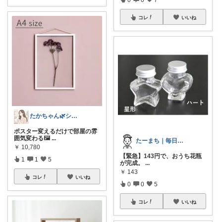
コレ
いいね
たかちゃん🌿シンプルで心地よい暮らし
ポスター変えるだけで部屋の雰
囲気変わる🖼️
...
たーまち｜毎日10時 楽天超目玉
￥
10,780
【緊急】143円で、おうち花瓶
1
1
5
が完成。
...
￥
143
コレ
いいね
0
0
5
コレ
いいね