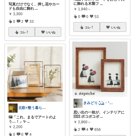
に飾れる木製フ
...
写真だけでなく、押し花やカー
ドも自由に飾れ
...
￥
1,940～
￥
3,300
0
0
53
0
2
33
コレ
いいね
コレ
いいね
きみどり.𓆏・°いつも感謝です
北欧×整う暮らし｜ハル
思い出の一枚が、インテリアに
𓃐 ポコポコボ
...
🖼️「これ、まるでアートのよ
う…！」✨
...
￥
2,860～
￥
2,200
2
4
656
0
0
4