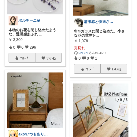
ポルチーニ🌸
清潔感と快適さを整える大人のインテリア部
本物のお花を閉じ込めたよう
🌸✨ガラスに閉じ込めた、小さ
な、透明感あふれ
...
な花の世界✨
...
￥
3,300
￥
1,078
0
0
296
売切れ
uni-uni
さんのコレ！
0
0
1
コレ
いいね
コレ
いいね
ako/いつもありがとう🌈5日感謝