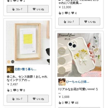
0
0
1
ゃれに♡北欧風
...
￥
11,000
コレ
いいね
0
0
4
コレ
いいね
北欧×整う暮らし｜ハル
🌼これ、センス抜群！おしゃれ
なインテリアの
...
ひーちゃん@姉妹ママ
￥
2,497
\リアルなお花が可愛い⭐️⭐️⭐️/ う
1
0
8
...
￥
1,688
コレ
いいね
0
2
48