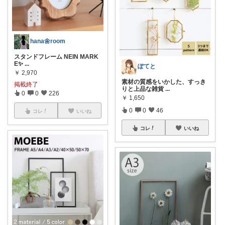
hana🌼room
スタンドフレーム NEIN MARK
E✨
...
ぽてと
￥
2,970
素材の質感をいかした、すっき
掲載終了
りと上品な雑貨
...
0
0
226
￥
1,650
0
0
46
コレ
いいね
コレ
いいね