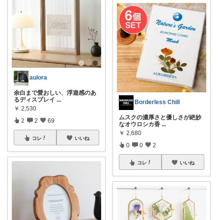
aulora
余白まで愛おしい、浮遊感のあ
るディスプレイ
...
Borderless Chill
￥
2,530
ムスクの濃厚さと優しさが絶妙
2
2
69
なオウロシカ香
...
￥
2,680
コレ
いいね
0
0
2
コレ
いいね