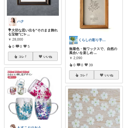
ハナ
💐大切な思い出を“そのまま飾れ
る宝物”に✨
...
￥
28,000
くらしの彩り手帖🌿
0
0
5
無着色・無ワックスで、自然の
風合いを楽しめ
...
コレ
いいね
￥
2,090
0
0
39
コレ
いいね
もすこり@おうち満喫＆外出頑張る