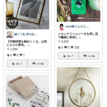
sora💎ジュエリールーム
メロンクリームソーダを押し花
紬｜つむぎのおうち時間
で繊細に表現し
...
【手帳時間を締めくくる、お気
￥
6,600
に入りの景色。
...
0
0
200
￥
1,980
0
0
7
コレ
いいね
コレ
いいね