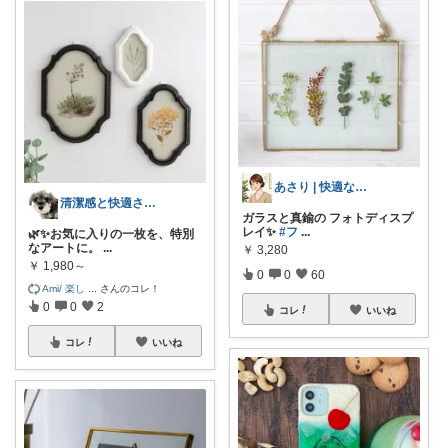
あさり | 快適な暮らし
清潔感と快適さを整える大人のインテリア部
ガラスと真鍮の フォトディスプ
レイ✨
#フ
...
🌿✨お気に入りの一枚を、特別
なアートに。
...
￥
3,280
￥
1,980～
0
0
60
Ami/ 楽し
...
さんのコレ！
0
0
2
コレ
いいね
コレ
いいね