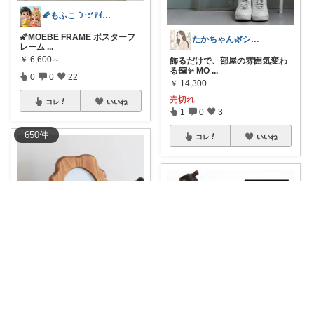
🌠もふこ☽･:*ｱｲｺﾝ変更しました♪
🌠MOEBE FRAME ポスターフ
たかちゃん🌿シンプルで心地よい暮らし
レーム
...
￥
6,600～
飾るだけで、部屋の雰囲気変わ
る🖼️✨ MO
...
0
0
22
￥
14,300
売切れ
コレ
いいね
1
0
3
650
件
コレ
いいね
tora
アンティーク風のフォトフレー
ム 置くだけで
...
ほーぷ