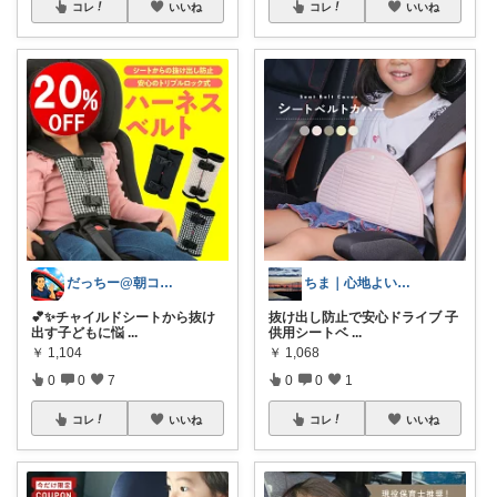
コレ
いいね
コレ
いいね
だっちー@朝コレ5時🚗カー用品探求家
ちま｜心地よい日常のアイテム🍁
💕✨チャイルドシートから抜け
抜け出し防止で安心ドライブ 子
出す子どもに悩
...
供用シートベ
...
￥
1,104
￥
1,068
0
0
7
0
0
1
コレ
いいね
コレ
いいね