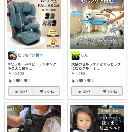
だっちー@朝コレ5時🚗カー用品探求家
しん
#だっちー@ベビーランキング
犬猫のセルフケアがぐっとラク
✨楽天１位✨
...
になるグルーミ
...
￥
45,100
￥
4,280
0
0
2
0
0
2
コレ
いいね
コレ
いいね