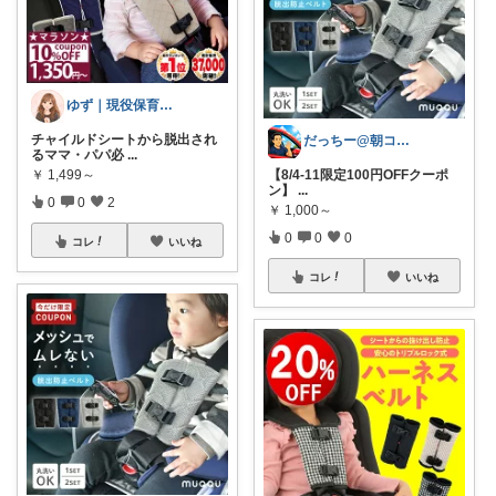
ゆず｜現役保育士おすすめの育児グッズ🧸
チャイルドシートから脱出され
だっちー@朝コレ5時🚗カー用品探求家
るママ・パパ必
...
￥
1,499～
【8/4-11限定100円OFFクーポ
ン】
...
0
0
2
￥
1,000～
0
0
0
コレ
いいね
コレ
いいね