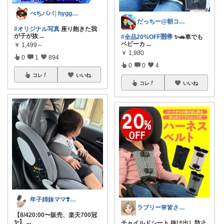
ぺちパパ│hyggeな心意気を大切に🌿
だっちー@朝コレ5時🚗カー用品探求家
#オリジナル写真
座り飽きた我
が子が抜
...
#全品20%OFF🈹🉐
✨🚗車でも
ベビーカ
...
￥
1,499～
￥
1,980
0
1
894
0
0
4
コレ
いいね
コレ
いいね
年子姉妹ママ❣️経由購入します🤝
ラブリー🌸皆さんありがとう
【8/420:00〜販売、楽天700冠
✨】
...
チャイルドシート 抜け出し防止