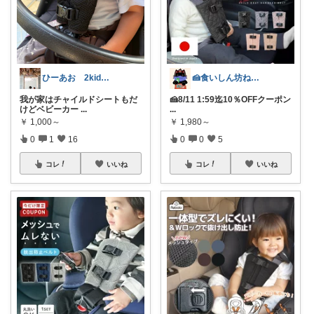
ひーあお 2kidsmom🌷
🍰食いしん坊ねっこ🍩毎日タロット占い
我が家はチャイルドシートもだ
🍰8/11 1:59迄10％OFFクーポン
けどベビーカー
...
...
￥
1,000～
￥
1,980～
0
1
16
0
0
5
コレ
いいね
コレ
いいね