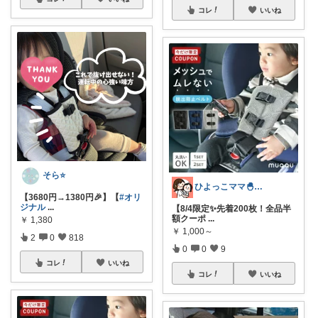
コレ
いいね
そら⭐️
ひよっこママ🐣𓂃ゆるっと育児と暮らし
【3680円→1380円🎉】【
#オリ
ジナル
...
【8/4限定✨先着200枚！全品半
額クーポ
...
￥
1,380
￥
1,000～
2
0
818
0
0
9
コレ
いいね
コレ
いいね