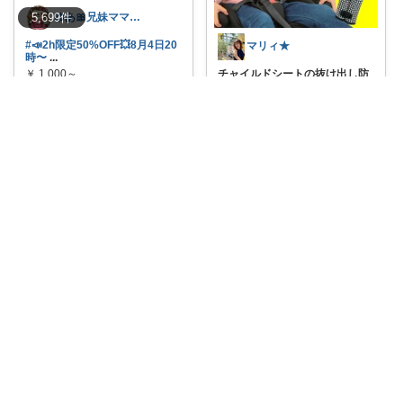
ゆあ🎀兄妹ママの育児と暮らし
5,699
件
#📣2h限定50%OFF💥8月4日20
マリィ★
時〜
...
￥
1,000～
チャイルドシートの抜け出し防
止ベルト、これ
...
0
0
5
￥
1,104
だんご４児ママ
...
さんのコレ！
コレ
いいね
0
0
0
コレ
いいね
フミコばあちゃん
また器用に腕だけ抜いて、得意
そうな顔をして
...