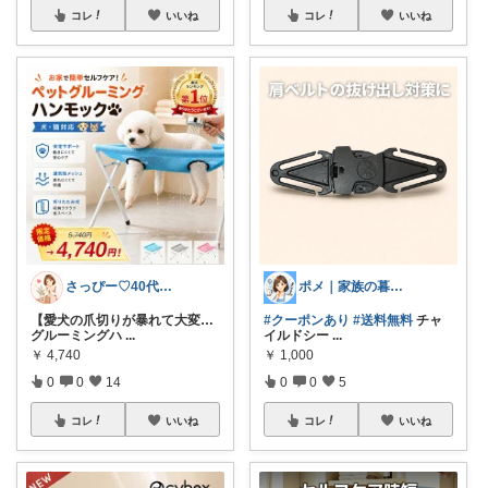
コレ
いいね
コレ
いいね
さっぴー♡40代主婦・楽天おすすめ品紹介
ポメ｜家族の暮らしを少しラクに
【愛犬の爪切りが暴れて大変…
#クーポンあり
#送料無料
チャ
グルーミングハ
...
イルドシー
...
￥
4,740
￥
1,000
0
0
14
0
0
5
コレ
いいね
コレ
いいね