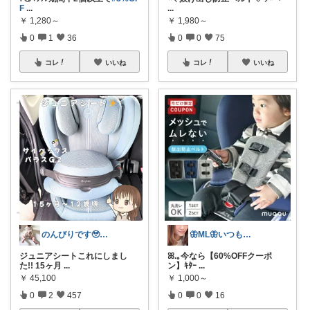
F
...
...
￥
1,280～
￥
1,980～
0
1
36
0
0
75
コレ
いいね
コレ
いいね
のんびりです🥹2歳息子♡０歳娘♡
🦋ML🦋いつもありがとう💓
ジュニアシートこれにしまし
ꕤ.｡今なら【60%OFFクーポ
た!! 15ヶ月
...
ン】ｷﾀｰ
...
￥
45,100
￥
1,000～
0
2
457
0
0
16