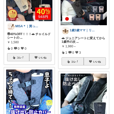
MISA＊｜買ってよかったもの
1歳3歳ママ｜リアル育児
🉐40%OFF！！！🚗 チャイルド
シートの
...
🚗 ジュニアシートに変えてから
1歳半の次
...
￥
1,580
￥
1,980～
0
0
0
1
0
3
コレ
いいね
コレ
いいね