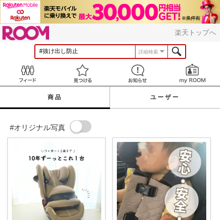
ROOM
楽天トップへ
詳細検索
Feed
見つける
お知らせ
商品
ユーザー
#オリジナル写真