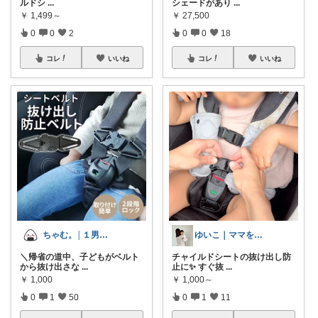
ルドシ
...
シェードがあり
...
￥
1,499～
￥
27,500
0
0
2
0
0
18
コレ
いいね
コレ
いいね
ちゃむ。│１男２女＋🐶のふっくらママ
ゆいこ｜ママを助ける0〜1歳
＼帰省の道中、子どもがベルト
チャイルドシートの抜け出し防
から抜け出さな
...
止に✨ すぐ抜
...
￥
1,000
￥
1,000～
0
1
50
0
1
11