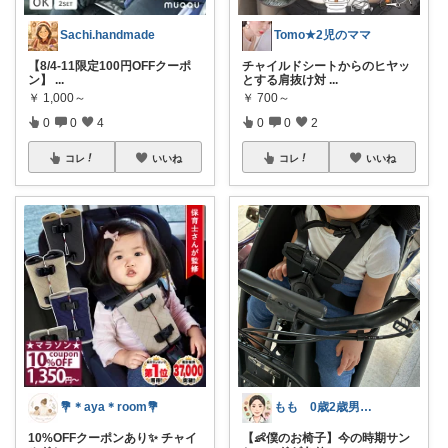
Sachi.handmade
Tomo★2児のママ
【8/4-11限定100円OFFクーポ
チャイルドシートからのヒヤッ
ン】
...
とする肩抜け対
...
￥
1,000～
￥
700～
0
0
4
0
0
2
コレ
いいね
コレ
いいね
💐＊aya＊room💐
もも 0歳2歳男子ママの持ち物
10%OFFクーポンあり✨ チャイ
【👶僕のお椅子】今の時期サン