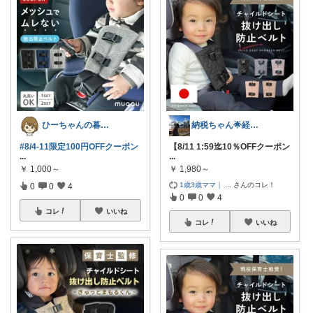
ひーちゃんの暮らしと服ROOM🌷
納税ちゃん🌟経由購入★
#8/4-11限定100円OFFクーポン
【8/11 1:59迄10％OFFクーポン
...
...
￥
1,000～
￥
1,980～
1歳3歳ママ｜
...
さんのコレ！
0
0
4
0
0
4
コレ
いいね
コレ
いいね