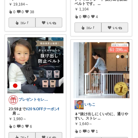
ベルトです。
...
￥
19,184～
￥
1,104
0
0
38
0
0
4
コレ
いいね
コレ
いいね
プレゼントセレクト館024
いちこ
23:59まで
#20％OFFクーポン❗
肩
...
🌷“抜け出しにくいのに、通りや
すい。ストレ
...
￥
1,980～
￥
1,640～
0
0
6
0
0
1
コレ
いいね