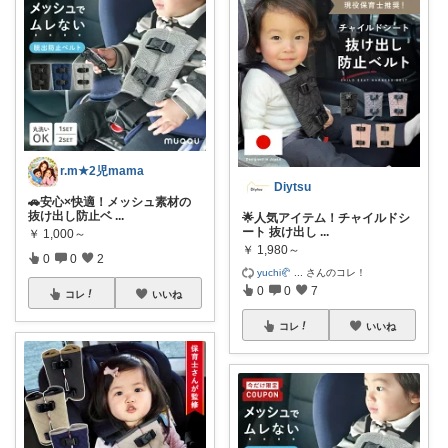
r.m★2児mama
Diytsu
🚗安心×快適！メッシュ素材の
抜け出し防止ベ
...
🌟人気アイテム！チャイルドシ
ート 抜け出し
...
￥
1,000～
￥
1,980～
0
0
2
yuchi🥐
...
さんのコレ！
0
0
7
コレ
いいね
コレ
いいね