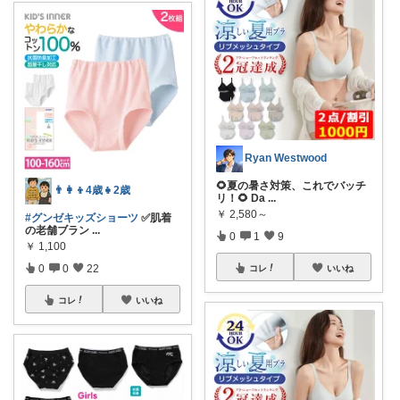
Ryan Westwood
🌻夏の暑さ対策、これでバッチ
👨👩👦4歳👧2歳
リ！🌻 Da
...
￥
2,580～
#グンゼキッズショーツ
✅肌着
の老舗ブラン
...
0
1
9
￥
1,100
0
0
22
コレ
いいね
コレ
いいね