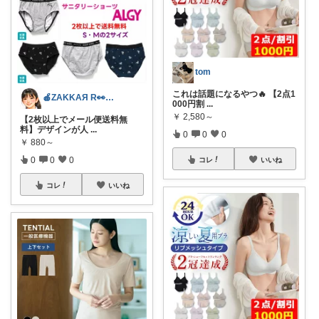
tom
これは話題になるやつ🔥 【2点1
🍎ZAKKAЯ R👀M 経由購入感謝
000円割
...
￥
2,580～
【2枚以上でメール便送料無
料】デザインが人
...
0
0
0
￥
880～
0
0
0
コレ
いいね
コレ
いいね