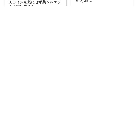
￥
2,580～
★ラインを気にせず美シルエッ
ト♡毎日履きた
...
0
0
79
￥
1,990
0
0
14
コレ
いいね
コレ
いいね
あら！これ良いわね～
＼これまじで大正解でした🥹💖
iri@1児ママ👶
／ 暑い夏でも
...
￥
2,580～
冷え症や蒸れにお悩みの方にぴ
ったり！3D桃
...
1
0
46
￥
1,480～
0
0
0
コレ
いいね