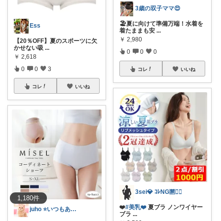
3歳の双子ママ😍
🏖️夏に向けて準備万端！水着を
Ess
着たままも安
...
￥
2,980
【20％OFF】夏のスポーツに欠
かせない吸
...
0
0
0
￥
2,618
0
0
3
コレ
いいね
コレ
いいね
3sei💎 ｺﾚNG🈲🙅‍♀️
1,180
件
❤️
#美乳❤️
夏ブラ ノンワイヤー
juho ⭐いつもありがとうございます
ブラ
...