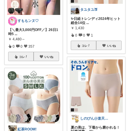
タユタユ🍑
✨日経トレンディ2024年ヒット
すももンヌ♡
総合14位
...
￥
1,430
【＼最大3,000円OFF／】26日1
時5
...
0
0
1
￥
4,480～
コレ
いいね
0
0
357
コレ
いいね
しのびん@楽天Room
夏の美は、下着から磨かれる！
紅茶ROOM!