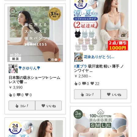
花🌼ありがとう(*･ω･)*_ _)ﾍ
#夏ブラ
吸汗速乾 軽い 薄手 ノ
💐さゆりん💐
ンワイヤ
...
￥
2,580～
日本製の吸水ショーツ✨ シーム
レスで響
...
0
0
22
￥
3,990
コレ
いいね
0
0
0
コレ
いいね