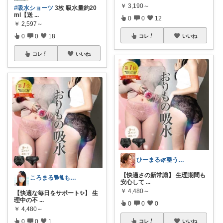
￥
3,190～
#吸水ショーツ
3枚 吸水量約20
ml【送
...
0
0
12
￥
2,597～
0
0
18
コレ
いいね
コレ
いいね
ひーまる🌿整う暮らしと成分美容
【快適さの新常識】 生理期間も
ころまる🐕🐈もふもふ愛好家💓
安心して
...
￥
4,480～
【快適な毎日をサポート✨】 生
理中の不
...
0
0
0
￥
4,480～
0
0
1
コレ
いいね