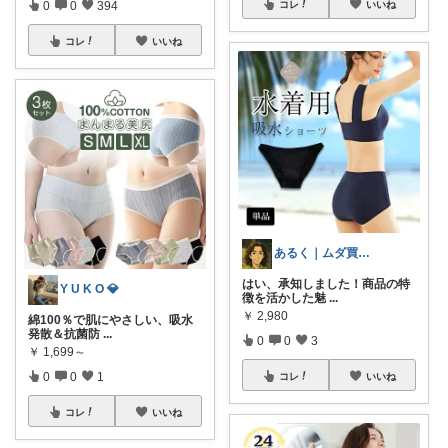
コレ
いいね
0
0
394
コレ
いいね
あるく｜ムダ買い減らす人
はい、承知しました！商品の特
Y U K O 💎
徴を活かした魅
...
￥
2,980
綿100％で肌にやさしい、吸水
発散＆抗菌防
...
0
0
3
￥
1,699～
0
0
1
コレ
いいね
コレ
いいね