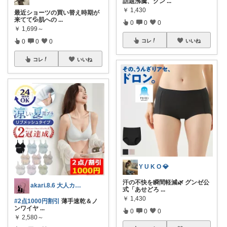
話題沸騰、グン
...
￥
1,430
最近ショーツの買い替え時期が
来てて💦肌への
...
0
0
0
￥
1,699～
コレ
いいね
0
0
0
コレ
いいね
Y U K O 💎
汗の不快を瞬間軽減🌿 グンゼ公
akari.8.6 大人カジュアル服
式「あせどろ
...
￥
1,430
#2点1000円割引
薄手速乾＆ノ
ンワイヤ
...
0
0
0
￥
2,580～