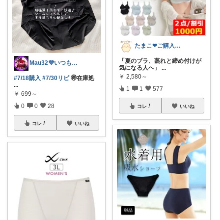
たまこ❤ご購入感謝！
「夏のブラ、蒸れと締め付けが
Mau32💜いつも有難うございます😊
気になる人へ」
...
￥
2,580～
#7/18購入
#7/30リピ
🉐在庫処
...
1
1
577
￥
699～
0
0
28
コレ
いいね
コレ
いいね