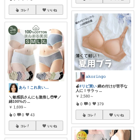
コレ
いいね
𝚊𝚔𝚘𝚛𝚒𝚗𝚐𝚘
🍎
#リピ買い
締め付けが苦手な
あら！これ良いわね～
人に！サラっ
...
￥
2,580～
＼敏感肌さんにも激推し🥹💖／
綿100%の
...
0
0
379
￥
1,699～
0
0
43
コレ
いいね
コレ
いいね