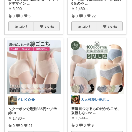
ドデザイン
...
0％のや
...
￥
3,990
￥
1,480～
0
0
5
0
0
22
コレ
いいね
コレ
いいね
大人可愛い美ボディ研究所Premium
Y U K O 💎
🌸毎日つけるものだからこそ、
＼クーポンで最安885円〜／🌸
妥協しない✨
...
綿10
...
￥
1,699～
￥
1,480～
0
0
9
0
0
21