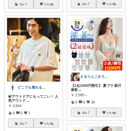
コレ
いいね
コレ
いいね
さるりんごオススメちょっとしたプレゼント
【2点1000円割引】 夏ブラ 吸汗
どこでも着れる服紹介「わいわい」
速乾
...
￥
2,580～
🍃アウトドアにもってこい！ 人
気アウトド
...
0
0
39
￥
3,944
コレ
いいね
0
0
1
コレ
いいね