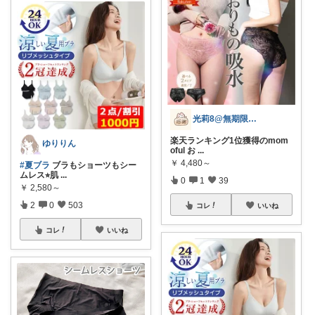
光莉8@無期限休止中。
楽天ランキング1位獲得のmom
ゆりりん
oful お
...
￥
4,480～
#夏ブラ
ブラもショーツもシー
ムレス⭐︎肌
...
0
1
39
￥
2,580～
2
0
503
コレ
いいね
コレ
いいね