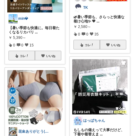
TK
🌿暑い季節も、さらっと快適な
min💎
着け心地✨ 💖
...
￥
2,580～
【暑い季節も快適に。毎日着た
くなるリカバリ
...
0
0
35
￥
5,390～
0
0
15
コレ
いいね
コレ
いいね
はっぱちゃん
もしもの備えって大事だけど、
花🌼ありがとう(*･ω･)*_ _)ﾍ
下着や着替えま
...