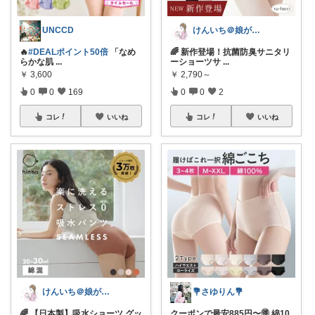
UNCCD
けんいち＠娘が喜んだマタニティ用品
🔥
#DEALポイント50倍
「なめ
🌈 新作登場！抗菌防臭サニタリ
らかな肌
...
ーショーツサ
...
￥
3,600
￥
2,790～
0
0
169
0
0
2
コレ
いいね
コレ
いいね
けんいち＠娘が喜んだマタニティ用品
💐さゆりん💐
🌈 【日本製】吸水ショーツ グッ
クーポンで最安885円〜🉐 綿10