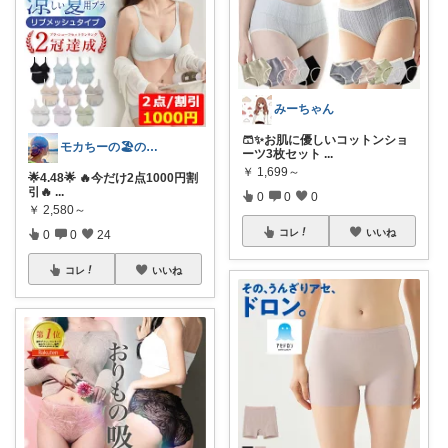
みーちゃん
🩳✨お肌に優しいコットンショ
モカちーの🏖️のんびりライフ🐈✨
ーツ3枚セット
...
￥
1,699～
🌟4.48🌟 🔥今だけ2点1000円割
引🔥
...
0
0
0
￥
2,580～
コレ
いいね
0
0
24
コレ
いいね