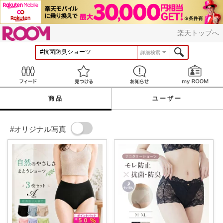
ROOM
楽天トップへ
詳細検索
Feed
見つける
お知らせ
商品
ユーザー
#オリジナル写真