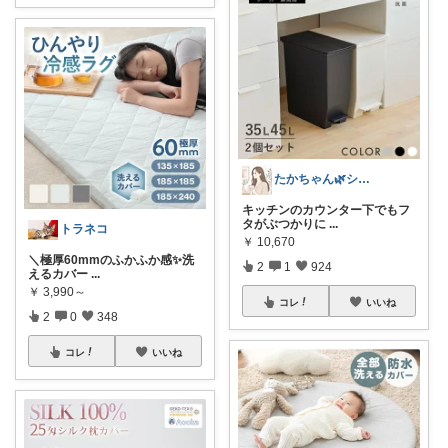
たかちゃん🌿シンプルで心地よい暮らし
キッチンのカウンター下でもフ
タがぶつかりに
...
トラネコ
￥
10,670
＼極厚60mmのふかふか感✨️洗
2
1
924
えるカバー
...
￥
3,990～
コレ
いいね
2
0
348
コレ
いいね