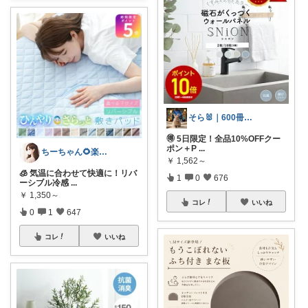
そら🐰｜600冊読んだ絵本好きママ
🉐 5日限定！全品10%OFFクー
ポン＋P
...
ちーちゃん🌻楽天room
￥
1,562～
🧊 気温に合わせて快適に！リバ
1
0
676
ーシブル冷感
...
￥
1,350～
コレ
いいね
0
1
647
コレ
いいね