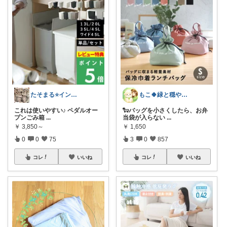
たそまる⭐️インテリア雑貨
もこ🍀緑と穏やかなくらし🐑🍀
これは使いやすい♪ ペダルオー
🐑バッグを小さくしたら、お弁
プンごみ箱
...
当袋が入らない
...
￥
3,850～
￥
1,650
0
0
75
3
0
857
コレ
いいね
コレ
いいね