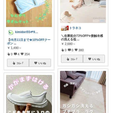
トラネコ
kimidori55🌱9日感謝✨😭
＼在庫処分73%OFF✨接触冷感
の洗える低
...
【
#8月11日まで★10%OFFクー
ポン
...
￥
2,680～
￥
1,490～
0
0
380
0
4
354
コレ
いいね
コレ
いいね