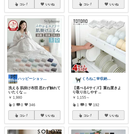
コレ
いいね
コレ
いいね
ハッピーショッパー77
くろねこ🌸収納＆キッチン整理
洗える 肌掛け布団 思わず触れて
【選べる4サイズ】重ね置きよ
いたくな
...
り取り出しやす
...
￥
1,980
￥
1,155～
0
0
346
1
0
192
コレ
いいね
コレ
いいね