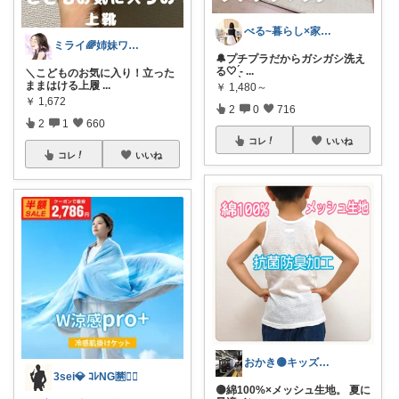
べる~暮らし×家事をラクに快適に
ミライ🌈姉妹ワーママ
🔔プチプラだからガシガシ洗え
る🤍 ̖́-
...
＼こどものお気に入り！立った
ままはける上履
...
￥
1,480～
￥
1,672
2
0
716
2
1
660
コレ
いいね
コレ
いいね
おかき🟡キッズ、子供服、暑さ対策
3sei💎 ｺﾚNG🈲🙅‍♀️
🟡綿100%×メッシュ生地。 夏に