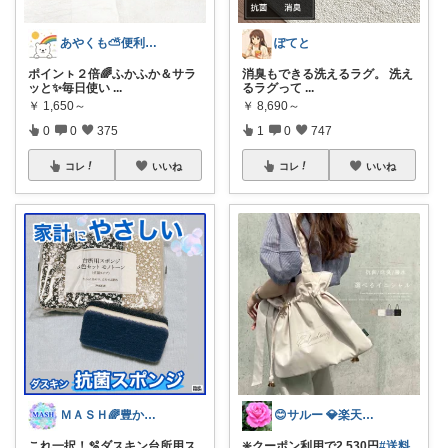
あやくも⛅便利なもの、おしゃれなもの
ぽてと
ポインㇳ２倍🌈ふかふか＆サラ
消臭もできる洗えるラグ。 洗え
ッと✨毎日使い
...
るラグって
...
￥
1,650～
￥
8,690～
0
0
375
1
0
747
コレ
いいね
コレ
いいね
ＭＡＳＨ🌈豊かな生活へカスタマイズ🌈
😊サルー 💎楽天ダイヤモンド会員✨
これ一択！🫧ダスキン台所用ス
❇️クーポン利用で2,530円
#送料