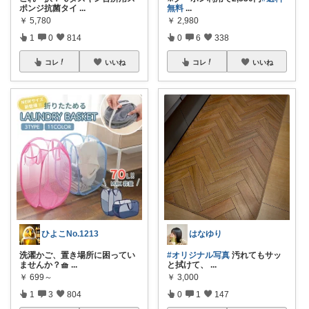
ポンジ抗菌タイ
...
無料
...
￥
5,780
￥
2,980
1
0
814
0
6
338
コレ
いいね
コレ
いいね
ひよこNo.1213
はなゆり
洗濯かご、置き場所に困ってい
#オリジナル写真
汚れてもサッ
ませんか？🧺
...
と拭けて、
...
￥
699～
￥
3,000
1
3
804
0
1
147