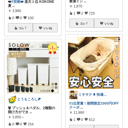
最適イン
...
❤️
#安眠❤️
楽天１位 KOKONE
夏
...
￥
1,870
￥
3,980
1
2
725
0
0
100
コレ
いいね
コレ
いいね
ミキサク ❥ 快適生活 ❥ 1歳児子育て
とうもころし🌽
#1位受賞！期間限定1000円OFF
クーポ
...
🗑 プッシュ＆ペダル、2種類の
開け方ができ
...
￥
11,980
￥
3,850～
1
0
612
0
0
254