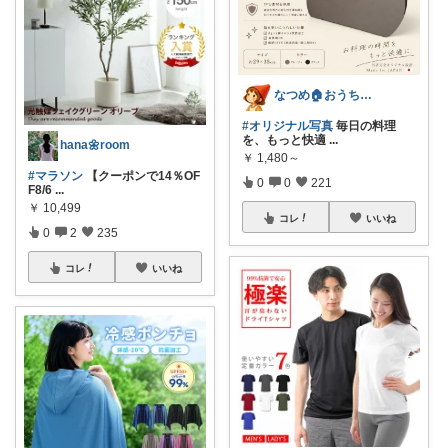
なつめ🏠️おうち時間大好き
#オリジナル写真
毎日の料理
を、もっと快適
...
hana🌼room
￥
1,480～
#マラソン
【クーポンで14％OF
0
0
221
F8/6
...
￥
10,499
コレ
いいね
0
2
235
コレ
いいね