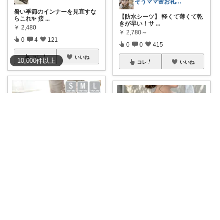
そうママ🌼お礼はプロフに
暑い季節のインナーを見直すな
【防水シーツ】 軽くて薄くて乾
らこれ✨ 接
...
きが早い！サ
...
￥
2,480
￥
2,780～
0
4
121
0
0
415
コレ
いいね
10,000
件
以上
コレ
いいね
USBパパ
さーママ|30代小2女児ママ🎀
接触冷感低反発ラグマット✨暑
【クーポンで3180円📢濡れた
い季節を快適に
...
傘・ペットボ
...
￥
4,480～
￥
3,980