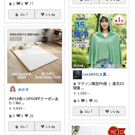
1
0
77
コレ
いいね
coco0411🌷夏グッズ色々🌻
☀️ マラソン限定P5倍 ｜ 楽天23
冠達
...
みかさ
￥
1,080～
🎉P10倍＋10%OFFクーポンあ
0
1
42
り！No
...
￥
4,949～
コレ
いいね
0
0
28
コレ
いいね