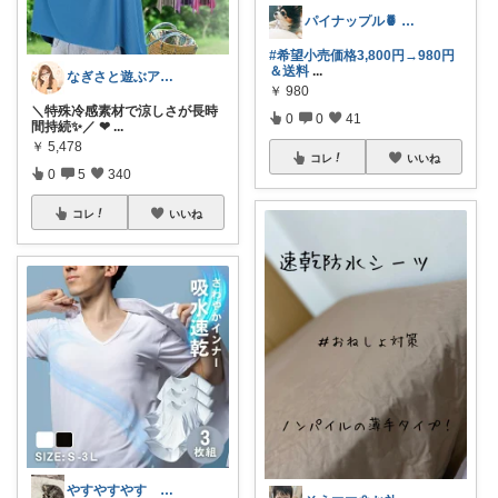
パイナップル🍍 暮らし×おしゃれ
#希望小売価格3,800円→980円
＆送料
...
なぎさと遊ぶアウトドア🌊🏕️
￥
980
＼特殊冷感素材で涼しさが長時
0
0
41
間持続✨／ ❤
...
￥
5,478
コレ
いいね
0
5
340
コレ
いいね
やすやすやす 経由購入感謝します🫶