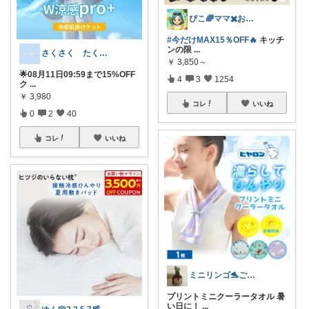
ぴこ🌈ママ✖️お洒落✖️お得
#今だけMAX15％OFF🔥
キッチ
ンの限
...
さくさく たくさんの訪問感謝です🙇
￥
3,850～
🌟08月11日09:59まで15%OFF
4
3
1254
ク
...
￥
3,980
コレ
いいね
0
2
40
コレ
いいね
ミニリンゴ🐬ご縁に感謝🌻ありがとう
プリントミニクーラータオル 暑
い日に！
...