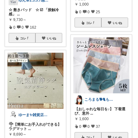
ゆん🌸2.3.5.7感謝✨
￥
1,000
☆ 敷きパッド ☆ ☑️ 「接触冷
0
0
25
感」
...
￥
9,730～
コレ
いいね
0
0
162
コレ
いいね
ころまる🐕🐈もふもふ愛好家💓
【おしゃれな毎日を♪】 下着選
び、意外
...
ゆーま✨雑貨店🏠よろしくお願いします！
￥
1,600
𓊯【簡単にお手入れができる】
0
0
37
ラグマット
...
￥
8,690～
コレ
いいね