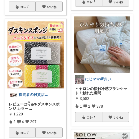
コレ
いいね
コレ
いいね
にじママ🌈@いつもありがとうございます
ヒヤロンの接触冷感ブランケッ
ト！触れた瞬間
...
探究者の雑貨店⭐︎ ☀️🌻🍉✨
￥
3,582
レビューは👇🧽✨ダスキンスポ
1
2
378
ンジ カラー
...
￥
1,220
コレ
いいね
2
4
297
コレ
いいね