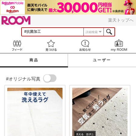
ROOM
楽天トップへ
詳細検索
Feed
見つける
お知らせ
商品
ユーザー
#オリジナル写真