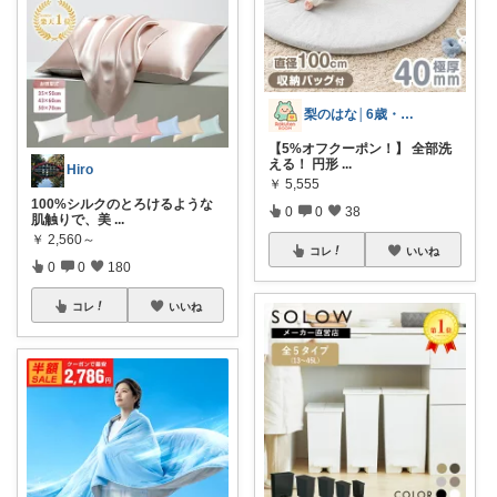
梨のはな│6歳・2歳姉妹ママ
【5%オフクーポン！】 全部洗
える！ 円形
...
Hiro
￥
5,555
100%シルクのとろけるような
0
0
38
肌触りで、美
...
￥
2,560～
コレ
いいね
0
0
180
コレ
いいね