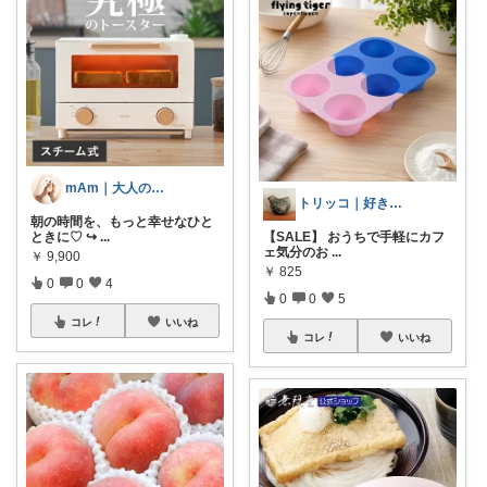
mAm｜大人のご褒美セレクト
トリッコ｜好きな雑貨・インテリア
朝の時間を、もっと幸せなひと
ときに♡ ↪︎
...
【SALE】 おうちで手軽にカフ
ェ気分のお
...
￥
9,900
￥
825
0
0
4
0
0
5
コレ
いいね
コレ
いいね