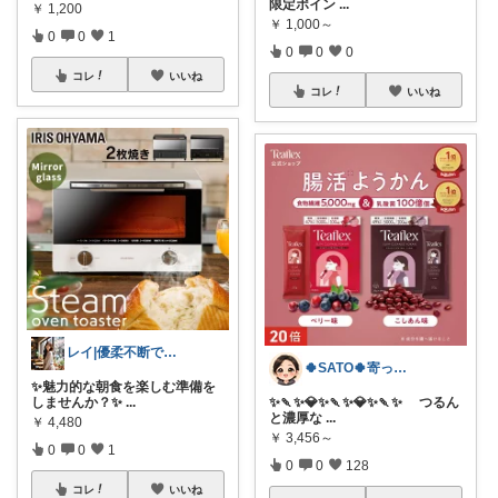
限定ポイン
...
￥
1,200
￥
1,000～
0
0
1
0
0
0
コレ
いいね
コレ
いいね
レイ|優柔不断で選べない🥲
🍀SATO🍀寄って、見てらっしゃい！
✨魅力的な朝食を楽しむ準備を
しませんか？✨
...
​✨🍡✨💎✨🍡✨💎✨🍡✨ つるん
と濃厚な
...
￥
4,480
￥
3,456～
0
0
1
0
0
128
コレ
いいね