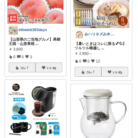
infoweb365days
みハリネズみ＠健康オタク
【山形県のご当地グルメ】果樹
王国・山形東根
...
【暑いときはコレに限る💕💦】
ツルツル喉越し
...
￥
3,600
￥
2,990～
0
0
3
0
0
12
コレ
いいね
コレ
いいね