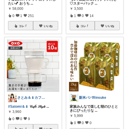
たい💕 おうち
...
♡スターバック
...
￥
58,000
￥
3,500
0
1
251
1
0
14
コレ
いいね
コレ
いいね
さとみ＆🌷カフェと素敵なもの☕️🌿
新米パパRinsuke
#Satomi＆🌷
𝒞𝒶𝒻é 𝒮𝓉𝓎𝓁𝑒
...
家族みんなで楽しむ朝のひとと
きにぴったりな
...
￥
3,960
￥
5,999
0
0
9
0
0
0
コレ
いいね