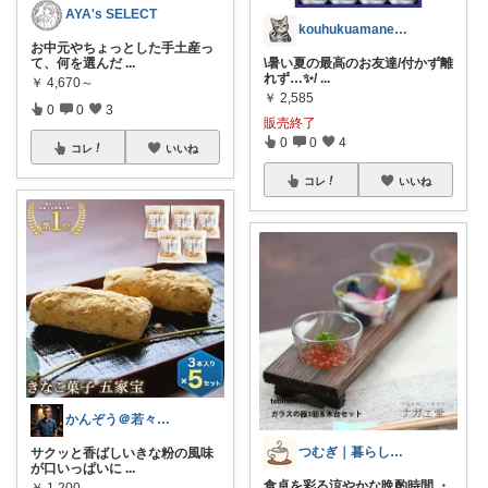
AYA's SELECT
kouhukuamane168
お中元やちょっとした手土産っ
て、何を選んだ
...
\暑い夏の最高のお友達/付かず離
れず…✨/
...
￥
4,670～
￥
2,585
0
0
3
販売終了
0
0
4
コレ
いいね
コレ
いいね
かんぞう＠若々しく健康的な老後生活
つむぎ｜暮らしを少し豊かに
サクッと香ばしいきな粉の風味
が口いっぱいに
...
食卓を彩る涼やかな晩酌時間 ・
￥
1,200