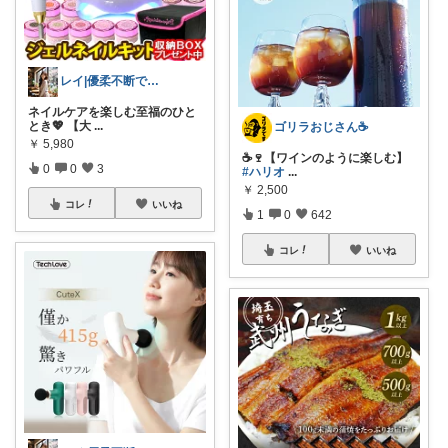
レイ|優柔不断で選べない🥲
ネイルケアを楽しむ至福のひと
とき💖 【大
...
ゴリラおじさん☕️
￥
5,980
☕️🍷【ワインのように楽しむ】
0
0
3
#ハリオ
...
￥
2,500
コレ
いいね
1
0
642
コレ
いいね