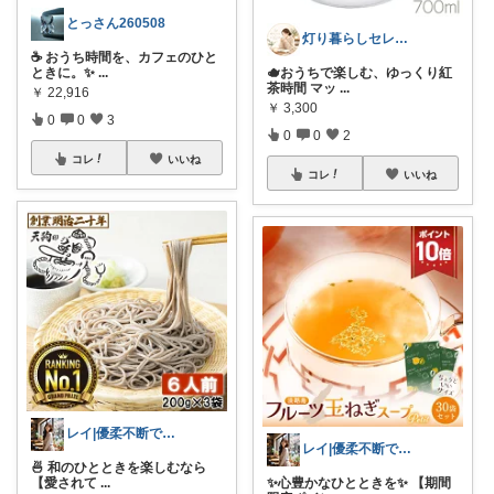
とっさん260508
灯り暮らしセレクト
☕ おうち時間を、カフェのひと
ときに。✨
...
🫖おうちで楽しむ、ゆっくり紅
茶時間 マッ
...
￥
22,916
￥
3,300
0
0
3
0
0
2
コレ
いいね
コレ
いいね
レイ|優柔不断で選べない🥲
レイ|優柔不断で選べない🥲
🍜 和のひとときを楽しむなら
【愛されて
...
✨心豊かなひとときを✨ 【期間