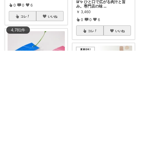
🥢✨ ひと口で広がる肉汁と旨
0
0
6
み。専門店の味
...
￥
3,460
コレ
いいね
0
0
6
4,781
件
コレ
いいね
𝒌𝒂𝒐𝒓𝒊𝒏✧𝗌𝖾𝗅
🎐 京短冊 七夕飾り 季節の行事
をお祝い
...
mAm｜大人のご褒美セレクト
￥
162
お部屋の雰囲気を、もっと自分
0
0
13
らしく。 ↪︎
...
￥
2,990
コレ
いいね
0
0
5