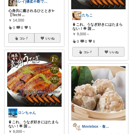
レイ|優柔不断で選べない🥲
心身共に癒されるひととき✨
【Techl
...
たちこ
￥
14,000
🏮これ、うなぎ好きにはたまら
0
0
5
ない！🌟 国
...
￥
9,000～
コレ
いいね
0
0
6
コレ
いいね
ロンちゃん
🏮これ、うなぎ好きにはたまら
ない！🌟 国
...
Moviebox・食べることが大好き
￥
9,000～