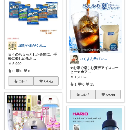
山隠|やまがくれ 暮らしと便利グッズ
日々のちょっとした合間に、手
軽に楽しめるお
...
いくよん☘️パンのある暮らし✨
￥
5,990
✨お家で楽しむ贅沢アイスコー
0
0
6
ヒー✨ ☘️ア
...
￥
1,200～
コレ
いいね
1
0
15
コレ
いいね