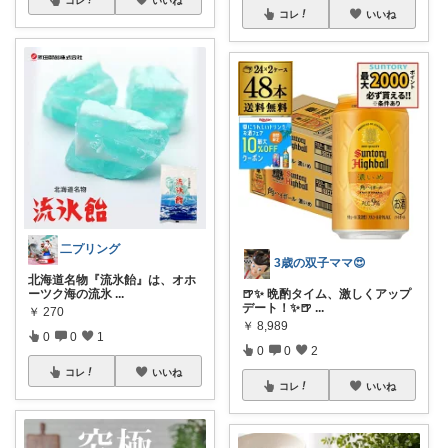
コレ
いいね
二プリング
3歳の双子ママ😍
北海道名物『流氷飴』は、オホ
ーツク海の流氷
...
🍺✨ 晩酌タイム、激しくアップ
デート！✨🍺
...
￥
270
￥
8,989
0
0
1
0
0
2
コレ
いいね
コレ
いいね