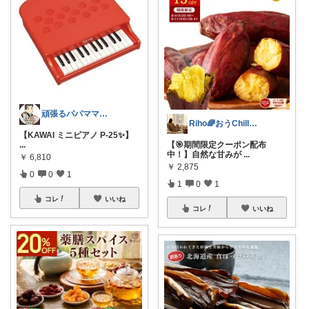
頑張るパパママ応援隊@育児・子供用品紹介
Riho🌈おうChill★グッズ
【KAWAI ミニピアノ P-25✨】
...
【🎯期間限定クーポン配布
中！】自然な甘みが
...
￥
6,810
￥
2,875
0
0
1
1
0
1
コレ
いいね
コレ
いいね