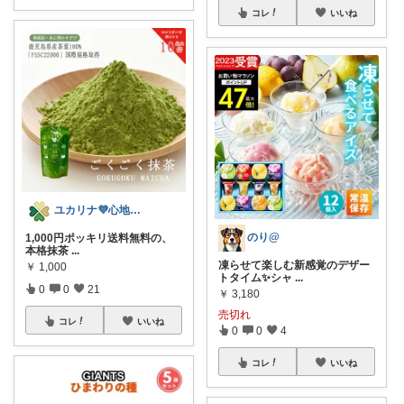
コレ
いいね
ユカリナ💜心地よい暮らしナチュラル🌿
のり@
​1,000円ポッキリ送料無料の、
本格抹茶
...
凍らせて楽しむ新感覚のデザー
￥
1,000
トタイム✨シャ
...
0
0
21
￥
3,180
売切れ
コレ
いいね
0
0
4
コレ
いいね