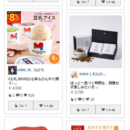
コレ
いいね
chihi_r0_ ちひろ
mAm｜大人のご褒美セレクト
#お礼
(6/10)心も体もひんやり潤
う♪
...
ほっと一息つく時間を、我慢せ
ず楽しみたい方
...
￥
4,530
￥
3,795
1
0
418
0
0
10
コレ
いいね
コレ
いいね