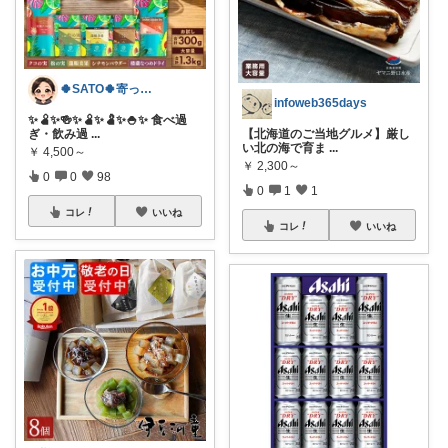
🍀SATO🍀寄って、見てらっしゃい！
infoweb365days
​✨🫄✨🍻✨🫄✨🫃✨🍚✨ 食べ過
ぎ・飲み過
...
【北海道のご当地グルメ】厳し
い北の海で育ま
...
￥
4,500～
￥
2,300～
0
0
98
0
1
1
コレ
いいね
コレ
いいね