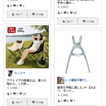
手作り感の
...
0
0
1
￥
2,970
0
0
46
コレ
いいね
コレ
いいね
カックマ
レイ|優柔不断で選べない🥲
アウトドアの快適さは、座り心
地から。この折
...
銀杏を手軽に楽しむ♪✨ 【みま
￥
2,080～
つ ギンナ
...
0
0
26
￥
1,085
0
0
7
コレ
いいね