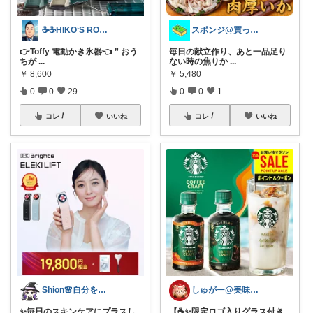
☕☕HIKO‘S ROOM☕☕
スポンジ@買ってくれてありがとう！
👉Toffy 電動かき氷器👈 ” おう
毎日の献立作り、あと一品足り
ちが
...
ない時の焦りか
...
￥
8,600
￥
5,480
0
0
29
0
0
1
コレ
いいね
コレ
いいね
Shion🌸自分を愛するお買い物
しゅがー@美味しいスイーツや雑貨紹介
✨毎日のスキンケアにプラスし
【☕✨限定ロゴ入りグラス付き