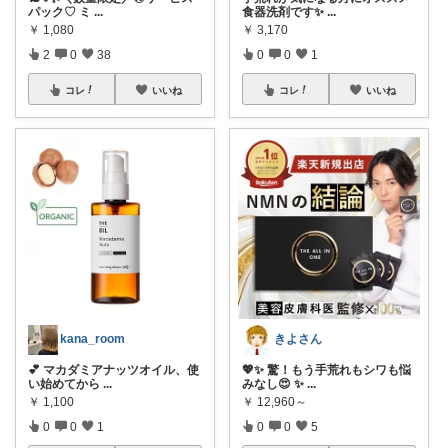
パック♡ ミ
...
食器洗剤です✨
...
￥
1,080
￥
3,170
2
0
38
0
0
1
コレ
いいね
コレ
いいね
kana_room
きよさん
💕 マカダミアナッツオイル、使
💖✨ 驚！もう手荒れもシワも悩
い始めてから
...
みなし😍 ✨
...
￥
1,100
￥
12,960～
0
0
1
0
0
5