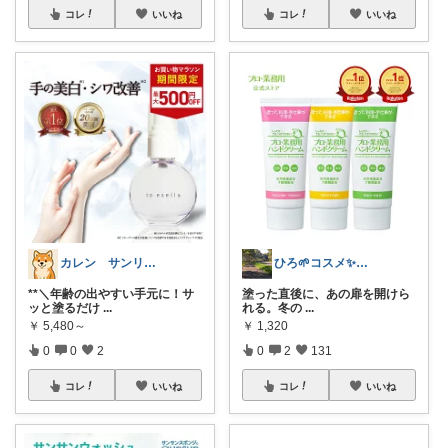
コレ
いいね
コレ
いいね
カレン サンリオとディズニーが大好き
ひろ🌱‬コスメ✨わんこ🐕🐾
**＼年齢の出やすい手元に！サ
塗った直後に、あの扉を開けら
ッと塗るだけ
...
れる。 ​冬の
...
￥
5,480～
￥
1,320
0
0
2
0
2
131
コレ
いいね
コレ
いいね