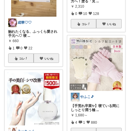
方へ！塗る「見
...
￥
2,310
0
10
128
成華♡♡
コレ
いいね
​触れたくなる、ふっくら愛され
手元へ♡ 寝
...
￥
660
1
0
22
コレ
いいね
やふこ🎵
【手荒れ卒業✨】寝ている間に
しっとり潤う極
...
￥
1,680～
4
1
880