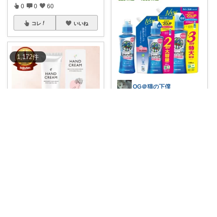
0
0
60
コレ
いいね
1,172
件
OG＠猫の下僕
お肉のしつこい油汚れも、1回
でキュキュッと
...
￥
739～
0
0
7
とも
コレ
いいね
✨エイジングケアも叶う薬用ハ
ンドクリーム✨
...
￥
1,980
0
0
72
コレ
いいね