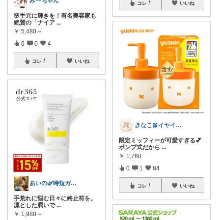
みーちゃん
コレ
いいね
🌸手元に輝きを！有名美容家も
絶賛の「ナイア
...
￥
5,480～
0
0
4
コレ
いいね
きなこ🎀イヤイヤ期育児中
限定ミッフィーが可愛すぎる💕
ポンプ式だから
...
￥
1,760
0
1
84
あいの🌿時短ガジェットと賢い暮らし
コレ
いいね
手荒れに悩む日々に終止符を。
凛とした潤いで
...
￥
1,980～