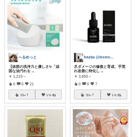
へるめっと
futaba @lesmoules___
​【抜群の洗浄力と優しさ✨「頑
爪ダメージの修復と育成、手荒
固な油汚れを
...
れ改善に特化し
...
￥
1,210～
￥
3,850～
0
0
21
0
0
7
コレ
いいね
コレ
いいね