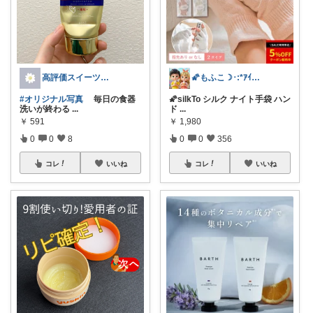
高評価スイーツ&グルメまとめ｜むうみゆ
🌠もふこ☽･:*ｱｲｺﾝ変更しました♪
#オリジナル写真
毎日の食器
🌠silkTo シルク ナイト手袋 ハン
洗いが終わる
...
ド
...
￥
591
￥
1,980
0
0
8
0
0
356
コレ
いいね
コレ
いいね