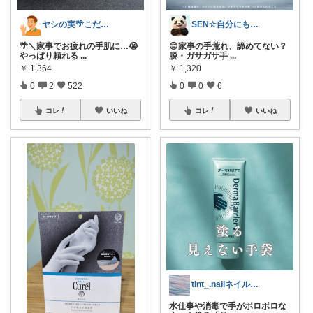
ヤシの実🌴こだわりアイテム
SEN☆自分にもやさしい暮らし✨
🌴＼家事でお疲れの手肌に…😭
😔家事の手荒れ、諦めてない？
やっぱり頼れる
...
脱・ガサガサ手
...
￥
1,364
￥
1,320
0
2
522
0
0
6
コレ
いいね
コレ
いいね
tint_.nailネイルとコスメ
水仕事や消毒で手がボロボロな