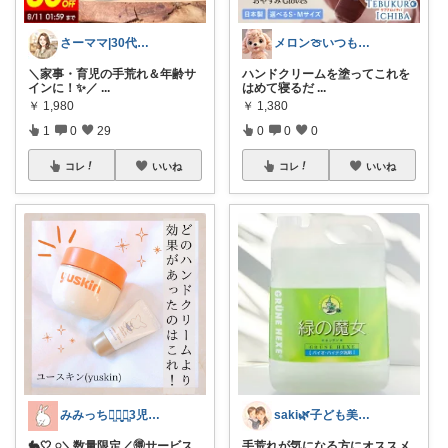
さーママ|30代小2女児ママ🎀
メロン🍈いつも感謝様✨️
＼家事・育児の手荒れ＆年齢サ
ハンドクリームを塗ってこれを
インに！✨／
...
はめて寝るだ
...
￥
1,980
￥
1,380
1
0
29
0
0
0
コレ
いいね
コレ
いいね
みみっちꪔ̤̫ꪔ̤̥ꪔ͈̱3児ママ♡
saki🌿子ども美腸ごはん
🐇🤍𓈒𓏸＼数量限定／🉐サービス
手荒れが気になる方にオススメ