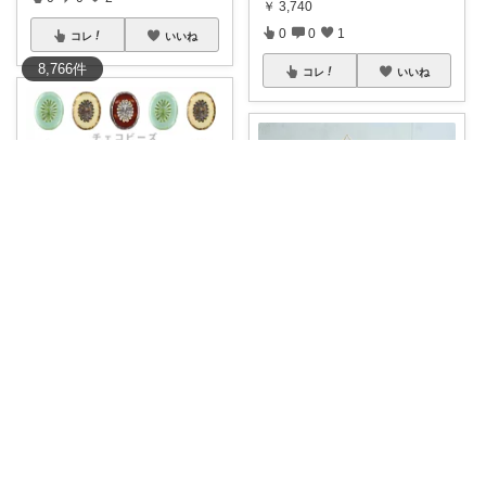
￥
3,740
0
0
1
コレ
いいね
8,766
件
コレ
いいね
namippe
【期間限定30%OFF】✨繊細な
いと花
花びらみた
...
￥
196
つくって、飾って、癒される◇
・ヒンメリ作
...
0
0
3
￥
17,160
0
0
167
コレ
いいね
コレ
いいね