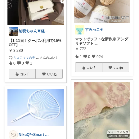
すみっこ𖧷
納税ちゃん🌟経由購入★
マットでソフトな新作糸 アンダ
【1-11日！クーポン利用で15%
リヤソフト
...
OFF】
...
￥
772
￥
3,280
1
0
924
ちょこママのテ
...
さんのコレ！
0
0
1
コレ
いいね
コレ
いいね
NikuQ🐾Smart Choice