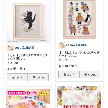
coco🍒1歳👶🏻5歳🐈
coco🍒1歳👶🏻5歳🐈
【くらはしれい クロスステッチ
【くらはしれい クロスステッチ
キット プレ
...
キット 憧れ
...
￥
5,720
￥
3,850
0
0
3
0
0
4
コレ
いいね
コレ
いいね