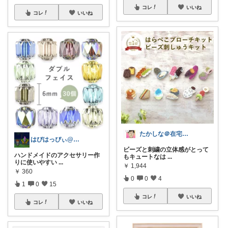
コレ
いいね
コレ
いいね
たかしな＠在宅ワーカー
はぴはっぴぃ@7/1ご購入感謝！！
ビーズと刺繍の立体感がとって
ハンドメイドのアクセサリー作
もキュートなは
...
りに使いやすい
...
￥
1,944
￥
360
0
0
4
1
0
15
コレ
いいね
コレ
いいね