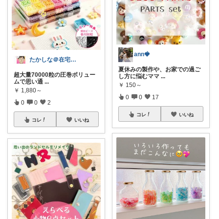
ann🍓
たかしな＠在宅ワーカー
夏休みの製作や、お家での過ご
超大量70000粒の圧巻ボリュー
し方に悩むママ
...
ムで思い通
...
￥
150～
￥
1,880～
0
0
17
0
0
2
コレ
いいね
コレ
いいね