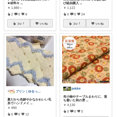
★材料キ
...
び経由購入
...
￥
1,880～
￥
1,122
2
0
8
0
0
24
コレ
いいね
コレ
いいね
pokke
プリン｜ゆるっとラク暮らし
布小物やテーブルまわりに、落
夏だから色鮮やかなかわいい毛
ち着いた和の雰
...
糸でハンドメイ
...
￥
4,130
￥
990
0
0
5
0
0
12