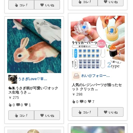
コレ
いいね
コレ
いいね
れい@フォロー＆経由購入感謝です♪
うさぎLove♡🐰みーちゃん🐰
人気のレジンパーツが揃ったセ
🐇🧵うさぎ柄が可愛い♡オック
ット クリッカ
...
ス生地 うさ
...
￥
298
￥
275
0
0
7
0
0
1
コレ
いいね
コレ
いいね