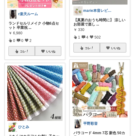
marie本音レビュー🏝️夏休み💃
r楽天ルーム
【真夏のおうち時間に】 涼しい
ランドセルリメイク 小物6点セ
お部屋で楽し
...
ット 卒業祝
...
￥
330
￥
6,980
1
4
502
0
0
2
コレ
いいね
コレ
いいね
平野彩音
ひとみ
パラコード 4mm 7芯 新色 50カ