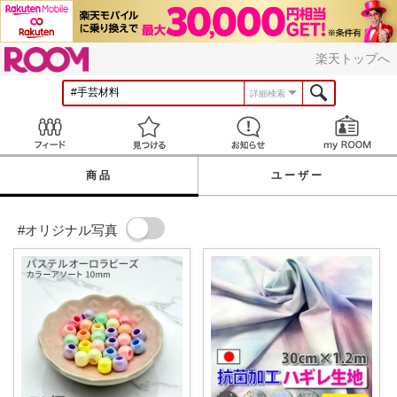
ROOM
楽天トップへ
詳細検索
Feed
見つける
お知らせ
商品
ユーザー
#オリジナル写真