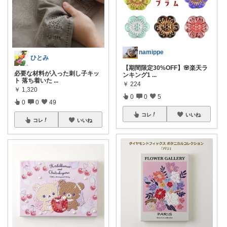
namippe
ひとみ
【期間限定30%OFF】🌸楽天ラ
必要な材料が入った刺し子キッ
ンキング1
...
ト 落ち着いた
...
￥
224
￥
1,320
0
0
5
0
0
49
コレ
いいね
コレ
いいね