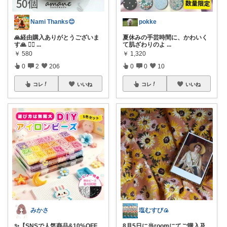
Nami Thanks😊
pokke
🙏経由購入ありがとうございま
夏休みの手芸時間に、かわいく
す🙏 💁‍♀️
...
て肌ざわりのよ
...
￥
580
￥
1,320
0
2
206
0
0
10
コレ
いいね
コレ
いいね
みかさ
塩むすび🍙
✨【SNSで人気商品&10%OFF
8月5日に当roomにてご購入及