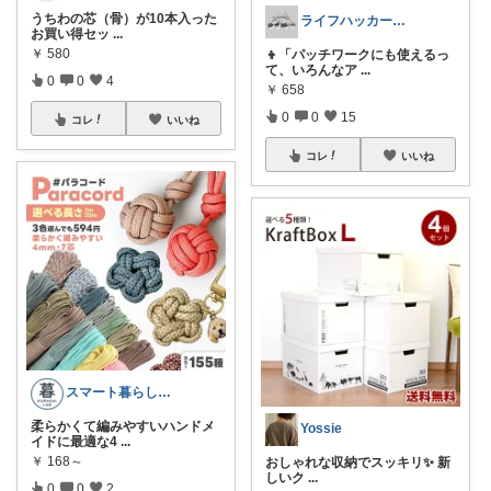
うちわの芯（骨）が10本入った
ライフハッカー🍀Beetle
お買い得セッ
...
￥
580
👦「パッチワークにも使えるっ
て、いろんなア
...
0
0
4
￥
658
0
0
15
コレ
いいね
コレ
いいね
スマート暮らしラボ
柔らかくて編みやすいハンドメ
Yossie
イドに最適な4
...
￥
168～
おしゃれな収納でスッキリ✨ 新
しいク
...
0
0
2