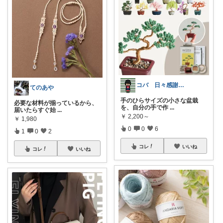
コバ 日々感謝✨私のすきなもの帖✨
てのあや
手のひらサイズの小さな盆栽
必要な材料が揃っているから、
を、自分の手で作
...
届いたらすぐ始
...
￥
2,200～
￥
1,980
0
0
6
1
0
2
コレ
いいね
コレ
いいね