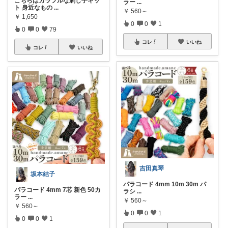
こちらはカラフルな刺し子キッ
ラー
...
ト 身近なもの
...
￥
560～
￥
1,650
0
0
1
0
0
79
コレ
いいね
コレ
いいね
吉田真琴
坂本結子
パラコード 4mm 10m 30m パ
パラコード 4mm 7芯 新色 50カ
ラシ
...
ラー
...
￥
560～
￥
560～
0
0
1
0
0
1