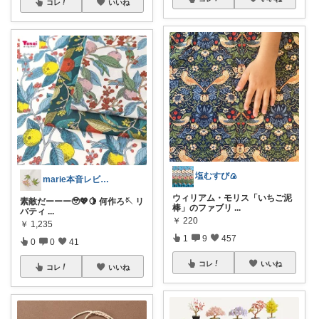
コレ
いいね
塩むすび🍙
marie本音レビュー🏝️夏休み💃
ウィリアム・モリス「いちご泥
素敵だーーー🥹💖🍋 何作ろ🪡 リ
棒」のファブリ
...
バティ
...
￥
220
￥
1,235
1
9
457
0
0
41
コレ
いいね
コレ
いいね