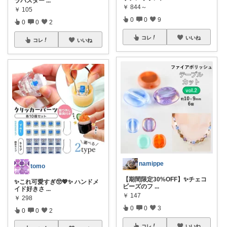
ラバスター
...
￥
844～
￥
105
0
0
9
0
0
2
コレ
いいね
コレ
いいね
namippe
tomo
【期間限定30%OFF】✨チェコ
✨これ可愛すぎ🥺💖✨ ハンドメ
ビーズのフ
...
イド好きさ
...
￥
147
￥
298
0
0
3
0
0
2
コレ
いいね