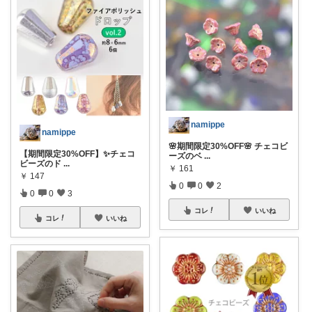
namippe
namippe
🌸期間限定30%OFF🌸 チェコビ
【期間限定30%OFF】✨チェコ
ーズのベ
...
ビーズのド
...
￥
161
￥
147
0
0
2
0
0
3
コレ
いいね
コレ
いいね