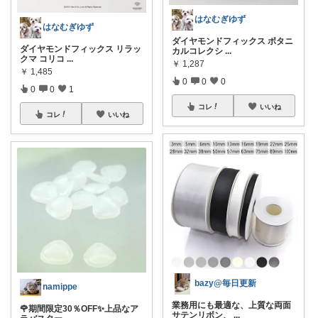
はなむぎゆず
はなむぎゆず
ダイヤモンドフィックス ボタニ
ダイヤモンドフィックス リラッ
カルコレクシ
...
クマ コリコ
...
￥
1,287
￥
1,485
0
0
0
0
0
1
コレ
いいね
コレ
いいね
bazy@毎日更新
namippe
業務用にも最適な、上質な両面
🌹期間限定30％OFF✨上品なア
サテンリボン、
...