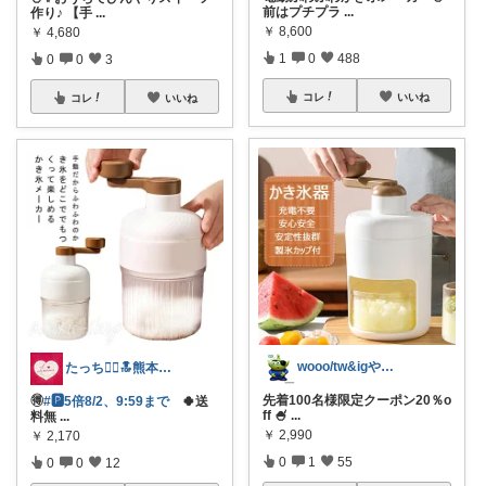
前はプチプラ
...
作り♪ 【手
...
￥
8,600
￥
4,680
1
0
488
0
0
3
コレ
いいね
コレ
いいね
wooo/tw&igやってます
たっち🙇‍♀️🔝熊本Rｸﾗｯﾁ募金
先着100名様限定クーポン20％o
🉐
#🅿️5倍8/2、9:59まで
🍀送
ff 🍧
...
料無
...
￥
2,990
￥
2,170
0
1
55
0
0
12