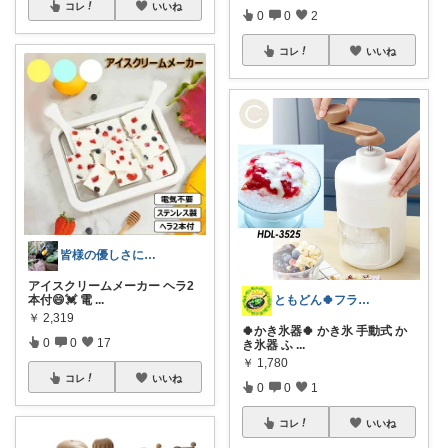
コレ
いいね
0
0
2
コレ
いいね
皆様の優しさに感謝です✨happyミルク
アイスクリームメーカー ヘラ2
本付😄💓 電
...
ともどん🍀フライパン料理ある暮らし🍳
￥
2,319
🍀かき氷器🍀 かき氷 手動式 か
0
0
17
き氷器 ふ
...
￥
1,780
コレ
いいね
0
0
1
コレ
いいね