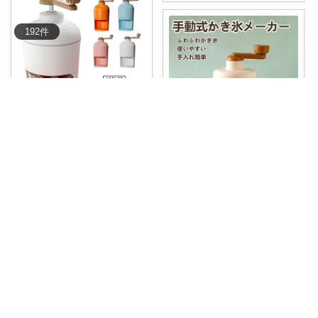
192
件
おさ兄
🍧おうちでふわとろかき氷を楽
しもう✨ 手
...
皆様の優しさに感謝です✨happyミルク
￥
2,530
夏の風物詩！かき氷機でおうち
掲載終了
でかき氷を楽し
...
0
0
4
￥
2,170
1
0
10
コレ
いいね
コレ
いいね