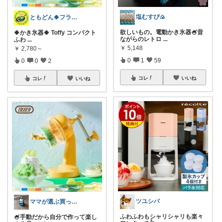
塩むすび🍙
ともどん🍀フライパン料理ある暮らし🍳
欲しいもの。電動かき氷器🍧昔
🍀かき氷器🍀 Toffy コンパクト
ながらのレトロ
...
ふわ
...
￥
5,148
￥
2,780～
0
1
59
0
0
2
コレ
いいね
コレ
いいね
ツユシバ
ママが選ぶ買ってよかった🌸育児🌸防災
ふわふわもシャリシャリも楽々
🍧手動だから自分で作って楽し