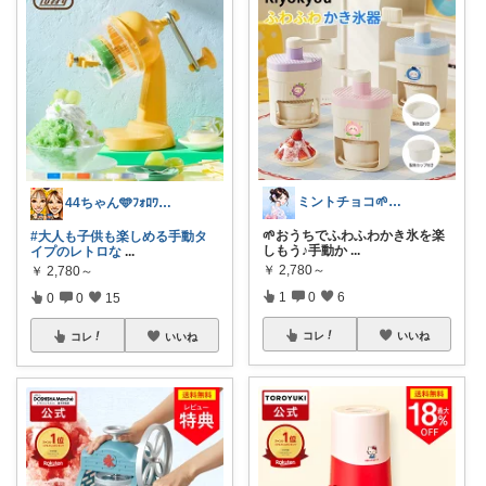
ミントチョコ🌱いつもありがとう
44ちゃん🩵ﾌｫﾛﾜｰ様から購入
🌱おうちでふわふわかき氷を楽
#大人も子供も楽しめる手動タ
しもう♪手動か
...
イプのレトロな
...
￥
2,780～
￥
2,780～
1
0
6
0
0
15
コレ
いいね
コレ
いいね