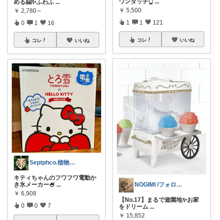
ワンタッチ👆
...
める🤗✨ふわふ
...
￥
5,500
￥
2,780～
1
1
121
0
1
16
コレ
いいね
コレ
いいね
Septphco.植物と暮らす🪴
キティちゃんのフワフワ電動か
き氷メーカー🍧
...
NOGIMI /フォロババグ発生中😵‍
￥
6,908
【No.17】まるで遊園地✨お家
0
0
7
をドリーム
...
￥
15,852