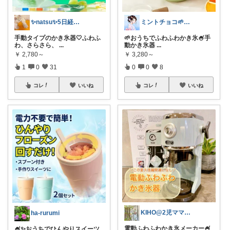
✨natsu✨5日経由購入感謝です🙏✨
ミントチョコ🌱いつもありがとう
手動タイプのかき氷器🤍ふわふ
🌱おうちでふわふわかき氷🍧手
わ、さらさら、
...
動かき氷器
...
￥
2,780～
￥
3,280～
1
0
31
0
0
8
コレ
いいね
コレ
いいね
KIHO@2児ママ（👧小5👦小3）
ha-rurumi
電動ふわふわかき氷メーカー🍧
🍧✨おうちでひんやりスイーツ