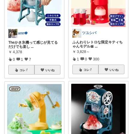
ツユシバ
ann🍓
ふんわりレトロな限定キティち
Theかき氷機って感じが見てる
ゃんモデル🎀
...
だけでも楽し
...
￥
3,828～
￥
4,378
1
0
300
0
1
7
コレ
いいね
コレ
いいね