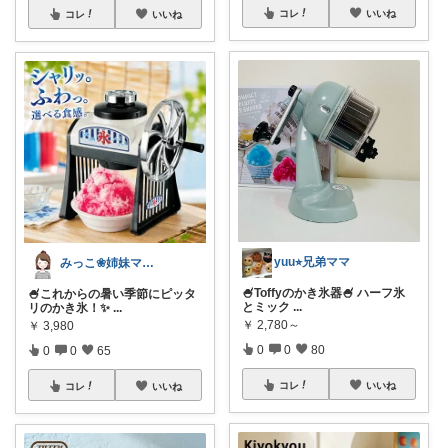
コレ
いいね
コレ
いいね
yuu⭐︎兄弟ママ
みっこ❀姉妹ママ👭
🍧Toffyのかき氷器🍧 ハーフ氷
🍧これからの暑い季節にピッタ
とミック
...
リのかき氷！✨
...
￥
2,780～
￥
3,980
0
0
80
0
0
65
コレ
いいね
コレ
いいね