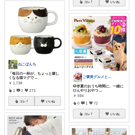
コレ
いいね
ねこぱんち
「毎日の一杯が、ちょっと嬉し
ご褒美グルメと便利キッチン
くなる猫マグで
...
￥
1,738
🐶🍨夏のおうち時間に、一緒に
ひんやりおやつ
...
1
2
273
￥
594
コレ
いいね
0
1
72
コレ
いいね