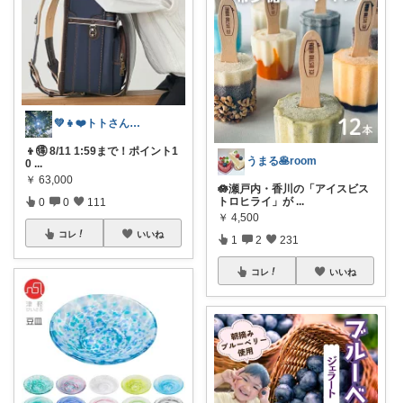
💚👧❤️トトさん 8月🥵
👦🉐 8/11 1:59まで！ポイント1
うまる🥞room
0
...
￥
63,000
🪷瀬戸内・香川の「アイスビス
トロヒライ」が
...
0
0
111
￥
4,500
コレ
いいね
1
2
231
コレ
いいね