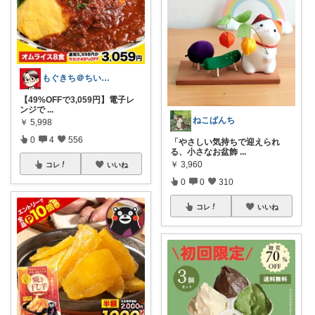
もぐきち＠ちい活など🎊購入感謝
【49%OFFで3,059円】電子レ
ンジで
...
ねこぱんち
￥
5,998
0
4
556
「やさしい気持ちで迎えられ
る、小さなお盆飾
...
￥
3,960
コレ
いいね
0
0
310
コレ
いいね