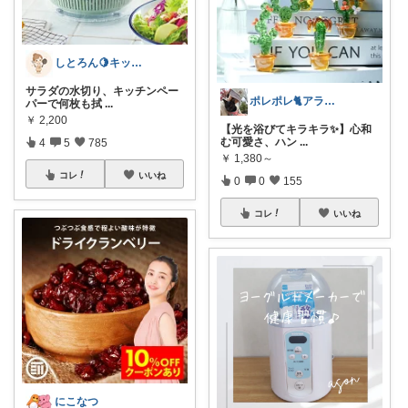
しとろん🍋キッチンと暮らしの愛用品
サラダの水切り、キッチンペー
ポレポレ🐈アラフィフの可愛い図鑑
パーで何枚も拭
...
￥
2,200
【光を浴びてキラキラ✨】心和
む可愛さ、ハン
...
4
5
785
￥
1,380～
コレ
いいね
0
0
155
コレ
いいね
にこなつ