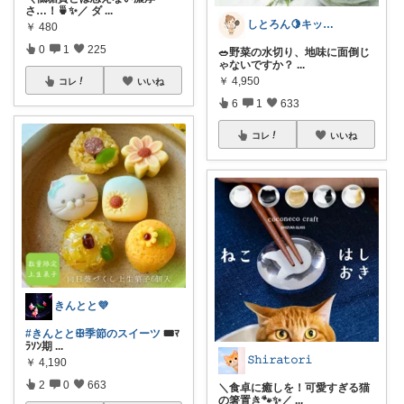
さ…！🍵✨／ ダ
...
しとろん🍋キッチンと暮らしの愛用品
￥
480
0
1
225
🥗野菜の水切り、地味に面倒じ
ゃないですか？
...
￥
4,950
コレ
いいね
6
1
633
コレ
いいね
きんとと💜
#きんととꕥ季節のスイーツ
🎟️ﾏ
ﾗｿﾝ期
...
𝚂𝚑𝚒𝚛𝚊𝚝𝚘𝚛𝚒
￥
4,190
2
0
663
＼食卓に癒しを！可愛すぎる猫
の箸置き🐾✨／
...