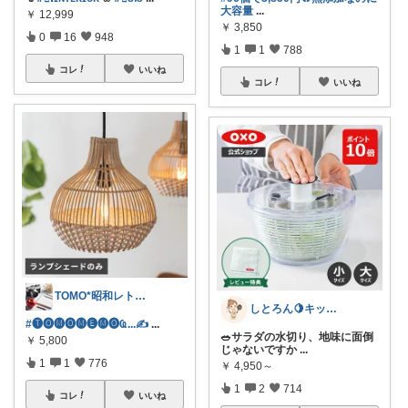
大容量
...
￥
12,999
￥
3,850
0
16
948
1
1
788
コレ
いいね
コレ
いいね
TOMO*昭和レトロ 📷🍎
しとろん🍋キッチンと暮らしの愛用品
#🅣🅞︎🅜🅞︎🅜🅔︎🅜🅞︎︎︎︎Ҩ...✍
...
🥗サラダの水切り、地味に面倒
￥
5,800
じゃないですか
...
1
1
776
￥
4,950～
1
2
714
コレ
いいね