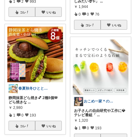
しみたい🍨✨」
...
1
2
993
￥
1,944
コレ
いいね
0
0
76
コレ
いいね
春夏秋冬ひととせねこ@元はゃぴ🐾
静岡抹茶どら焼き💕 2種8個🫶
おこめ一家＊のんびり復帰🏖️
どら焼きな
...
￥
2,980
お子さんの自由研究や工作に💎
テレビ番組「
...
1
0
193
￥
1,320
コレ
いいね
1
0
193