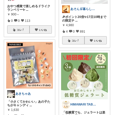
おやつ感覚で楽しめるドライク
あそん🛒暮らしに彩りを✨️
ランベリー✨
...
￥
900～
🎉ポイント20倍✨17日10時まで
の限定チ
...
0
0
113
￥
4,980
コレ
いいね
4
0
891
コレ
いいね
あきちゃあ
「小さくてかわいい」あの子た
HIMAWARI TABLE🌼
ちがキャンディ
...
￥
1,630
「低糖質でも、ジェラートは楽