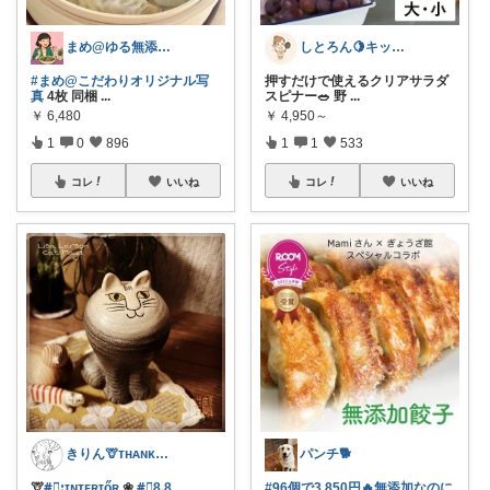
まめ@ゆる無添加でミニマル生活☕
しとろん🍋キッチンと暮らしの愛用品
#まめ@こだわりオリジナル写
押すだけで使えるクリアサラダ
真
4枚 同梱
...
スピナー🥗 野
...
￥
6,480
￥
4,950～
1
0
896
1
1
533
コレ
いいね
コレ
いいね
きりん🦒ᴛʜᴀɴᴋs ᴀʟᴡᴀʏs.
パンチ🐕
🦒
#⃞ꓽɪɴᴛᴇʀɪőʀ
❀
#⃞8ᱹ8
...
#96個で3,850円🔥無添加なのに