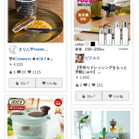
きりん🦒ᴛʜᴀɴᴋs ᴀʟᴡᴀʏs.
ピクルス
🦒
#⃞ᱺsᴡeeᴛs
❀
#⃞8ᱹ7
■
...
￥
4,320
【手作りドレッシングをもっと
手軽に🥗✨】
...
3
20
1115
￥
1,650
コレ
いいね
0
1
151
コレ
いいね