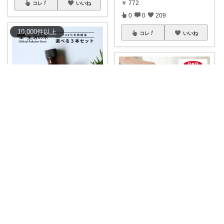
￥
772
コレ
いいね
0
0
209
10,000
件
以上
コレ
いいね
gorodishche
🛍️8月購入したもの🛍️ 【生活の
木 アロ
...
しとろん🍋キッチンと暮らしの愛用品
￥
2,970
0
0
49
押すだけで、サラダ作りがぐっ
とラクに🥗
...
￥
4,950
コレ
いいね
0
2
632
コレ
いいね