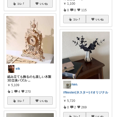
￥
1,100
コレ
いいね
0
0
115
コレ
いいね
eik
組み立ても飾るのも楽しい木製
3D立体パズル
...
nao.
￥
5,109
1
4
270
#Nester(ネスター)
#オリジナル
...
￥
5,720
コレ
いいね
0
2
269
コレ
いいね