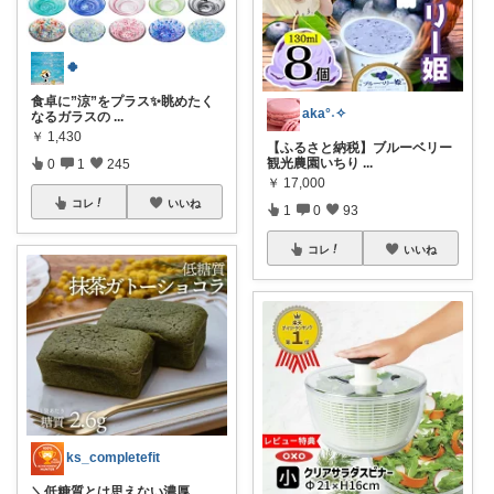
🍀
食卓に”涼”をプラス✨眺めたく
aka°˖✧
なるガラスの
...
￥
1,430
【ふるさと納税】ブルーベリー
観光農園いちり
...
0
1
245
￥
17,000
コレ
いいね
1
0
93
コレ
いいね
ks_completefit
＼低糖質とは思えない濃厚