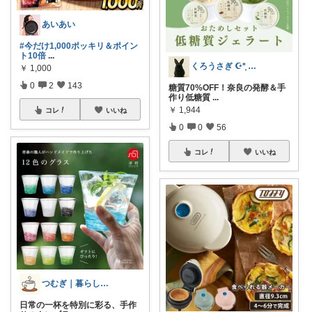
あいあい
#今だけ1,000ポッキリ＆ポイン
ト10倍
...
くろうさぎ ☪*̣̩ 経由購入感謝💐
￥
1,000
0
2
143
糖質70%OFF！奈良の発酵＆手
作り低糖質
...
￥
1,944
コレ
いいね
0
0
56
コレ
いいね
つむぎ｜暮らしを少し豊かに
日常の一杯を特別に彩る、手作