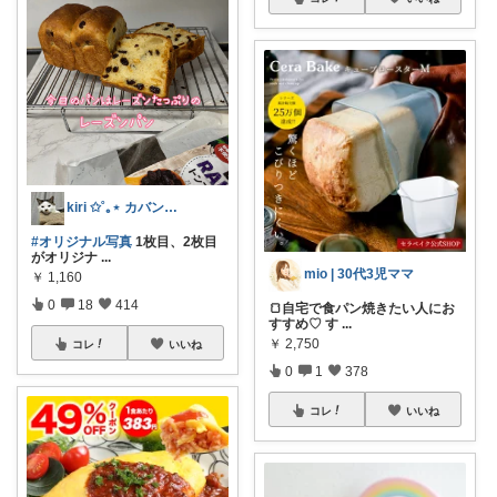
kiri ✩˚｡⋆ カバン屋さん✩˚｡⋆
#オリジナル写真
1枚目、2枚目
がオリジナ
...
mio | 30代3児ママ
￥
1,160
0
18
414
🍞自宅で食パン焼きたい人にお
すすめ♡ す
...
￥
2,750
コレ
いいね
0
1
378
コレ
いいね