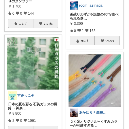
りのタンブラー
...
room_asinaga
￥
1,760
0
0
144
🥣残りわずか✨話題のToffy食べ
られる器
...
￥
3,300
コレ
いいね
0
1
168
コレ
いいね
すみっこ𖧷
日本の夏を彩る 石英ガラスの風
鈴 ・神奈
...
あかゆり＊高校娘と2人＊朝コレ
￥
8,800
2
0
1061
つく楽オリジナル✂くすみカラ
ーが可愛すぎる
...