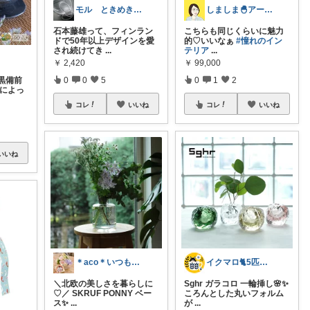
モル ときめきな暮らし
しましま🐣アート｜インテリア｜雑貨
石本藤雄って、フィンラン
こちらも同じくらいに魅力
ドで50年以上デザインを愛
的♡いいなぁ ⁠
#憧れのイン
され続けてき
...
テリア⁠
...
￥
2,420
￥
99,000
黒備前
0
0
5
0
1
2
手によっ
コレ
いいね
コレ
いいね
いいね
＊aco＊いつもありがとうございます♡
イクマロ🐈5匹の猫とおうちカフェ☕️
＼北欧の美しさを暮らしに
Sghr ガラコロ 一輪挿し🌸✨
♡／ SKRUF PONNY ベー
ころんとした丸いフォルム
ス✨
...
が
...