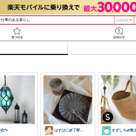
詳細検索
見つける
色🐾
はすはに🌿丁寧な暮らし