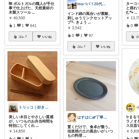
🌺 ポルトガルの職人が手仕
ターコ
muパパ ⌇ 20代パパの子育て
事で仕上げた、天然素材の
と揺れ
木製スツール
...
む🐾
...
インド綿の風合いが素敵、
￥
40,500
￥
13,7
刺しゅうリンクセットアッ
プ🪡 きょう
...
1
1
641
0
￥
3,542
0
1
97
コレ
いいね
コ
コレ
いいね
トリッコ｜好きな雑貨・インテリア
美しい木目とやさしい質感
✨まる
はすはに🌿丁寧な暮らし
が、いつものお弁当時間を
ラノオ
特別にしてくれ
...
ス豆皿✨
置くだけで、食卓が整う。
￥
14,850
￥
5,83
信楽焼の土の風合いが いつ
もの料理
...
0
0
3
0