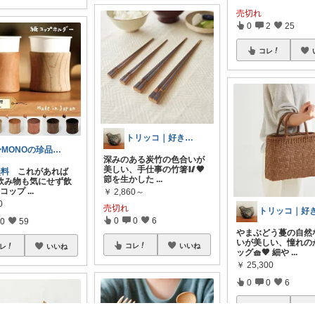
売切れ
0
2
25
コレ
トリッコ｜好きな雑貨・インテリア
〜MONOの珍品堂〜
深みのある炭竹の色合いが
美しい、手仕事の竹箸🥢🤎
無料
これがあれば
節を生かした
...
飲み物も気にせず飲
紙コップ
...
￥
2,860～
0
売切れ
0
0
6
0
59
やまぶどう蔓の自然
いが美しい、憧れの
コレ
いいね
レ
いいね
ッグ🧺🤎 細や
...
￥
25,300
0
0
6
コレ