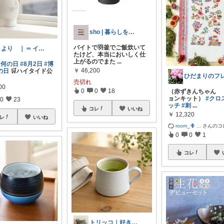
sho | 暮らしを整える帖
バイトで羽釜でご飯炊いて
こより ｜ ∞ イヤイライケレ ∞
たけど、本当においしく仕
上がるのでまた
...
は何の日
#8月2日
#博
￥
46,200
の日
🛒ハイタイド公
売切れ
00
0
0
18
（赤ずきんちゃん 
ョンキット）
#クロ
0
23
ッチ
#刺
...
コレ
いいね
￥
12,320
レ
いいね
room_🪻
...
さんのコ
0
0
1
コレ
トリッコ｜好きな雑貨・インテリア