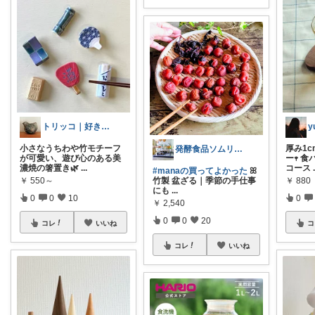
トリッコ｜好きな雑貨・インテリア
y
小さなうちわや竹モチーフ
厚み1
発酵食品ソムリエmana
が可愛い、遊び心のある美
ー𖥧 
濃焼の箸置き🌿
...
コース
#manaの買ってよかった
ꕤ
￥
550～
￥
880
竹製 盆ざる｜季節の手仕事
にも
...
0
0
10
0
￥
2,540
0
0
20
コレ
いいね
コ
コレ
いいね