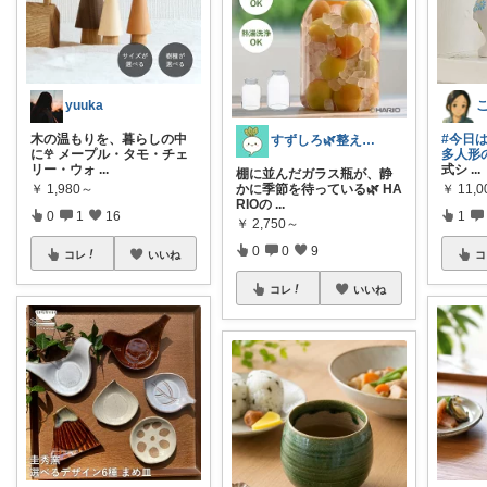
yuuka
木の温もりを、暮らしの中
#今日
すずしろ🌿整えながら、ゆるく暮らす
に𖣂 メープル・タモ・チェ
多人形
リー・ウォ
...
式シ
...
棚に並んだガラス瓶が、静
￥
1,980～
￥
11,0
かに季節を待っている🌿 HA
RIOの
...
0
1
16
1
￥
2,750～
0
0
9
コレ
いいね
コ
コレ
いいね