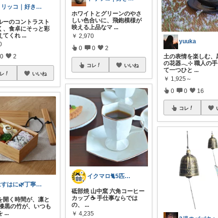
トリッコ｜好きな雑貨・インテリア
ホワイトとグリーンのやさ
しい色合いに、飛鉋模様が
ルーのコントラスト
映える上品なマ
...
く、食卓にそっと彩
えてくれ
...
￥
2,970
yuuka
0
0
0
2
土の表情を楽しむ、
0
2
の花器𓂃⊹ 職人の
コレ
いいね
て一つひと
...
レ
いいね
￥
1,925～
0
0
16
コレ
イクマロ🐈5匹の猫とおうちカフェ☕️
はすはに🌿丁寧な暮らし
砥部焼 山中窯 六角コーヒー
カップ ☕️ 手仕事ならでは
を開く時間が、凛と
の、
...
 漆黒の竹が、いつも
を
...
￥
4,235