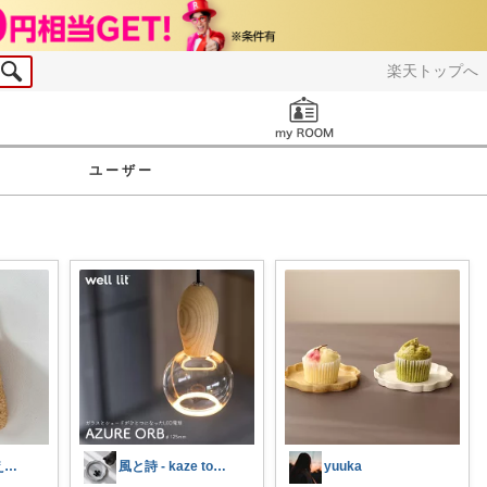
楽天トップへ
お知らせ
ユーザー
すずしろ🌿整えながら、ゆるく暮らす
風と詩 - kaze to uta -
yuuka