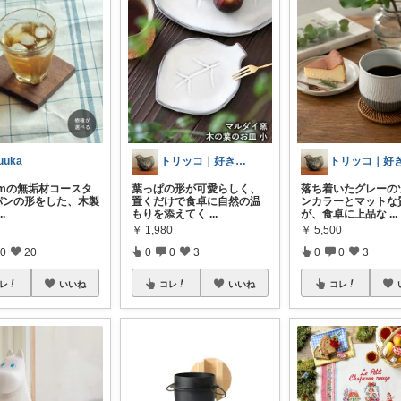
uuka
トリッコ｜好きな雑貨・インテリア
cmの無垢材コースタ
葉っぱの形が可愛らしく、
落ち着いたグレーの
食パンの形をした、木製
置くだけで食卓に自然の温
ンカラーとマットな
...
もりを添えてく
...
が、食卓に上品な
...
￥
1,980
￥
5,500
0
20
0
0
3
0
0
3
レ
いいね
コレ
いいね
コレ