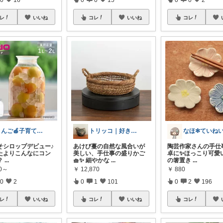
レ
いいね
コレ
いいね
コレ
りんご🍎子育てママの日用品
トリッコ｜好きな雑貨・インテリア
そシロップデビュー♪
あけび蔓の自然な風合いが
陶芸作家さんの手仕
たよりこんなにコン
美しい、手仕事の盛りかご
卓に✨️ほっこり可愛
？
...
🧺✨ 細やかな
...
の箸置き
...
50～
￥
12,870
￥
880
0
2
0
1
101
0
2
196
レ
いいね
コレ
いいね
コレ