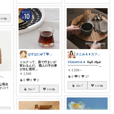
いいね
はすはに🌿丁寧な暮らし
さとみ＆🌷カフェと素敵なもの☕️🌿
ミルクって、器で佇まいが
#Satomi＆🌷
𝒞𝒶𝒻é 𝒮𝓉𝓎𝓁𝑒
変わるんだ。 職人の手仕事
︶︶︶︶︶︶︶︶︶︶
...
が生む透明
...
￥
2,530～
￥
1,540
トリッコ｜好きな雑貨・インテリア
0
0
17
0
0
2
な風合
コレ
いいね
かごバ
コレ
いいね
いいね