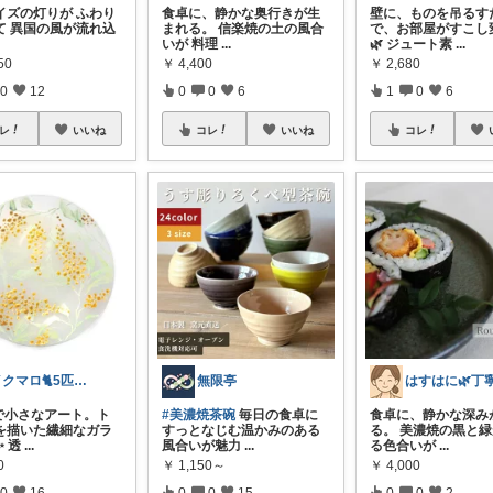
イズの灯りが ふわり
食卓に、静かな奥行きが生
壁に、ものを吊るす
て 異国の風が流れ込
まれる。 信楽焼の土の風合
で、お部屋がすこし
いが 料理
...
🌿 ジュート素
...
50
￥
4,400
￥
2,680
0
12
0
0
6
1
0
6
レ
いいね
コレ
いいね
コレ
イクマロ🐈5匹の猫とおうちカフェ☕️
無限亭
で小さなアート。ト
#美濃焼茶碗
毎日の食卓に
食卓に、静かな深み
を描いた繊細なガラ
すっとなじむ温かみのある
る。 美濃焼の黒と
 透
...
風合いが魅力
...
る色合いが
...
0
￥
1,150～
￥
4,000
0
16
0
0
15
0
0
2