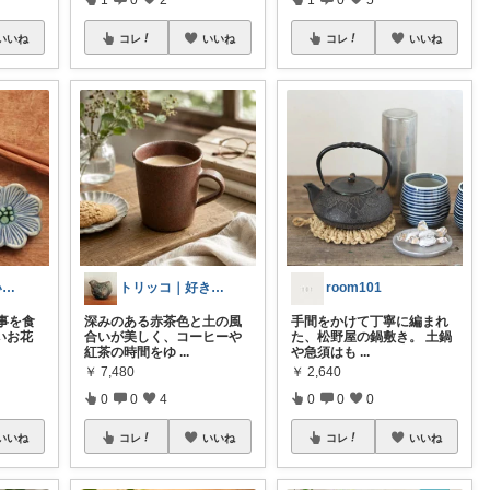
いいね
コレ
いいね
コレ
いいね
なほ✻ていねいな暮らし
トリッコ｜好きな雑貨・インテリア
room101
事を食
深みのある赤茶色と土の風
手間をかけて丁寧に編まれ
いお花
合いが美しく、コーヒーや
た、松野屋の鍋敷き。 土鍋
紅茶の時間をゆ
...
や急須はも
...
￥
7,480
￥
2,640
0
0
4
0
0
0
いいね
コレ
いいね
コレ
いいね