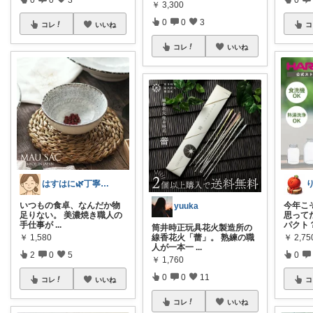
￥
3,300
0
0
3
コレ
いいね
コ
コレ
いいね
はすはに🌿丁寧な暮らし
いつもの食卓、なんだか物
今年こ
yuuka
足りない。 美濃焼き職人の
思って
手仕事が
...
パクト
筒井時正玩具花火製造所の
￥
1,580
￥
2,7
線香花火「蕾」。 熟練の職
人が一本一
...
2
0
5
0
￥
1,760
0
0
11
コレ
いいね
コ
コレ
いいね