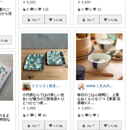
2児のパパキャンパー
￥
9,350
￥
4,400
夏のご
0
0
129
0
0
15
”耳から涼
コレ
いいね
コレ
いいね
いいね
トリッコ｜好きな雑貨・インテリア
mAm｜大人のご褒美セレクト
小代焼ならではの美しい色
毎日のごはん時間に、上質
合いが魅力の三彩角皿✨ ひ
なぬくもりを♡ ↪︎【東屋 花
とつひとつ表
...
茶碗✨ス
...
￥
1,980
￥
2,860～
のまま
0
1
40
0
0
1
は特別な
コレ
いいね
コレ
いいね