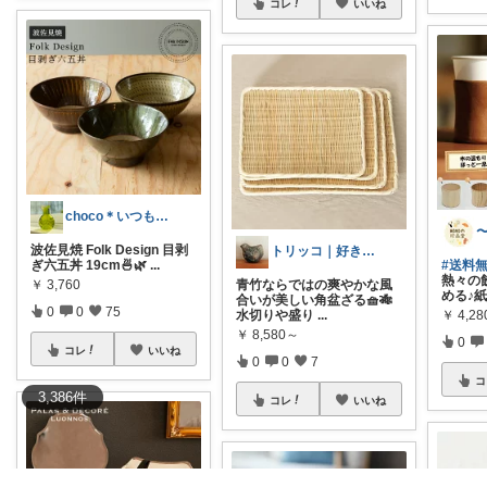
コレ
いいね
choco＊いつもありがとうございます♡
波佐見焼 Folk Design 目剥
トリッコ｜好きな雑貨・インテリア
ぎ六五丼 19cm🍜🌿
...
#送料
熱々の
￥
3,760
青竹ならではの爽やかな風
める♪
合いが美しい角盆ざる🧺🎋
0
0
75
￥
4,28
水切りや盛り
...
￥
8,580～
0
コレ
いいね
0
0
7
コ
3,386
件
コレ
いいね