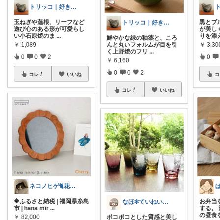
トリッコ｜好きな雑貨・インテリア
玉ねぎや蓮根、リーフなど
黒とブ
トリッコ｜好きな雑貨・インテリア
遊び心のある形が可愛らし
が美し
い小石原焼のま
...
りを添
鮮やかな緑の釉薬と、ころ
￥
1,089
￥
3,30
んと丸いフォルムが目を引
く上野焼のフリ
...
0
0
2
0
￥
6,160
0
0
2
コレ
いいね
コ
コレ
いいね
ネコノヒゲ🐈花好きオタクの庭🪴
🔶ふるさと納税 | 福岡県糸島
お弁当
なほ✻ていねいな暮らし
市 | hana mir
...
する。
の昼食
￥
82,000
ポコポコとした質感と美し