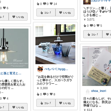
0
0
0
14
＼チリン…と響く、
0
6
ほうび😊／ 🎐🌿✨
コレ
いいね
しさを感じ
...
レ
いいね
￥
3,071
0
0
5
コレ
ぺちパパ│hyggeな心意気を大切に🌿
娘と孫と育児と暮らし
"お花を飾るだけで空間がぐ
っと華やぐ、スガハラガラ
から優しく照らす。
スのフラワー
...
の雰囲気を変えたお
りの灯り
...
￥
3,300
ohoa_inori
85～
0
0
8
日々の暮らしが、そ
0
4
備えになる。 防災
コレ
いいね
準備ではな
...
レ
いいね
￥
614