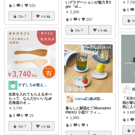
￥
7,70
いグラデーションが魅力🥛S
1
2
525
ghr「di
...
0
￥
2,200
コレ
いいね
0
4
207
コ
コレ
いいね
すずしろ🌿整えながら、ゆるく暮らす
名前を入れてもらえる木べ
らって、なんだかいいな🌿
「天井
coco🍒1歳👶🏻5歳🐈
北海道のオ
...
我が家
気に入
￥
3,740
暮らしに馴染む♡Mustakivi
￥
3,6
PIKKU 小皿🤍 フィ
...
0
0
15
￥
1,980
0
0
0
4
コレ
いいね
コ