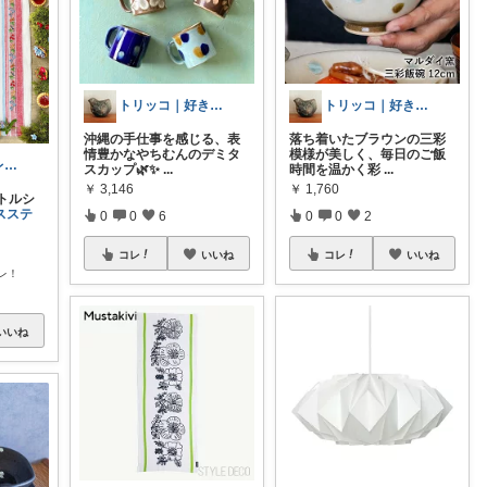
トリッコ｜好きな雑貨・インテリア
トリッコ｜好きな雑貨・インテリア
沖縄の手仕事を感じる、表
落ち着いたブラウンの三彩
情豊かなやちむんのデミタ
模様が美しく、毎日のご飯
ひだまりのフレンチ🩷ガーデン
スカップ🌿✨
...
時間を温かく彩
...
￥
3,146
￥
1,760
トルシ
スステ
0
0
6
0
0
2
コレ
いいね
コレ
いいね
レ！
いいね