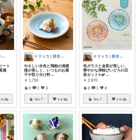
トリッコ｜好きな雑貨・インテリア
トリッコ｜好きな雑貨・インテリア
トリッコ｜好きな雑貨・インテリア
ツート
やさしい水色と飛鉋の渦模
色ガラスと金彩が美しい、
質感
様が美しく、いつものお菓
華やかな津軽びいどろの豆
子や取り分け料
...
皿セット✨🌿
...
￥
1,750
￥
2,970
0
1
3
0
1
8
いいね
コレ
いいね
コレ
いいね