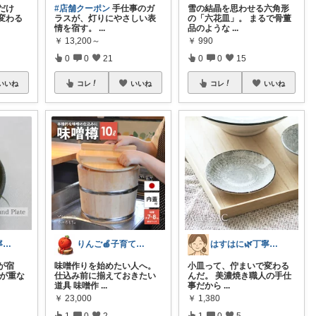
だけ
#店舗クーポン
手仕事のガ
雪の結晶を思わせる六角形
変わる
ラスが、灯りにやさしい表
の「六花皿」。 まるで骨董
情を宿す。
...
品のような
...
￥
13,200～
￥
990
0
0
21
0
0
15
いいね
コレ
いいね
コレ
いいね
はすはに🌿丁寧な暮らし
りんご🍎子育てママの日用品
はすはに🌿丁寧な暮らし
が宿
味噌作りを始めたい人へ。
小皿って、佇まいで変わる
緑が重な
仕込み前に揃えておきたい
んだ。 美濃焼き職人の手仕
道具 味噌作
...
事だから
...
￥
23,000
￥
1,380
1
0
2
1
0
5