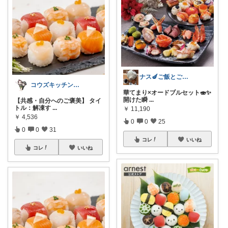
ナス🍆ご飯とごちそう、流行り物
コウズキッチン｜おうちごはんと便利食材
華てまり×オードブルセット🍣✨
開けた瞬
...
【共感・自分へのご褒美】 タイ
トル：解凍す
...
￥
11,190
￥
4,536
0
0
25
0
0
31
コレ
いいね
コレ
いいね