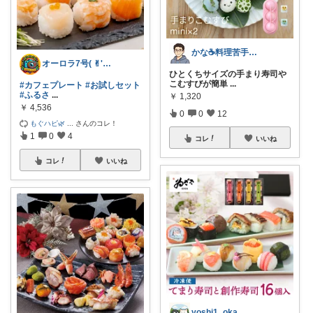
かな☕料理苦手男のキッチングッズ探し
オーロラ7号( ✌︎'ω')✌︎
ひとくちサイズの手まり寿司や
こむすびが簡単
...
#カフェプレート
#お試しセット
#ふるさ
...
￥
1,320
￥
4,536
0
0
12
もぐハピ🌿
...
さんのコレ！
1
0
4
コレ
いいね
コレ
いいね
yoshi1_oka