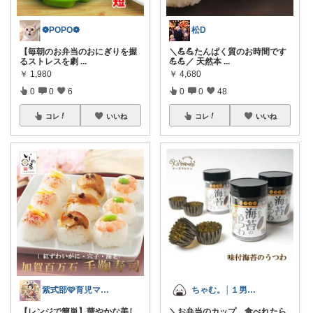
❁POPO❁
松D
【毎朝のお弁当のおにぎりを握
＼💪💪たんぱく質のお時間です
るストレスを劇
...
💪💪／ 天然本
...
￥
1,980
￥
4,680
0
0
6
0
0
48
コレ
いいね
コレ
いいね
紫式部🩷育児ママの厳選ROOM🛒
ちゃむ。│１男２女＋🐶のふっくらママ
【レンジで簡単】華やかな美し
＼お弁当のカップ、食べれたら