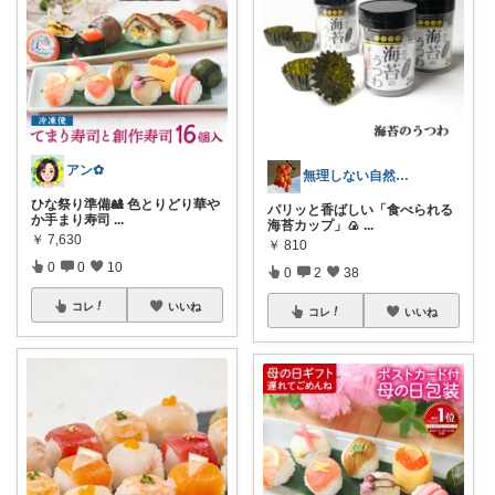
アン✿
無理しない自然派＠まり
ひな祭り準備🎎 色とりどり華や
パリッと香ばしい「食べられる
か手まり寿司
...
海苔カップ」🍙
...
￥
7,630
￥
810
0
0
10
0
2
38
コレ
いいね
コレ
いいね