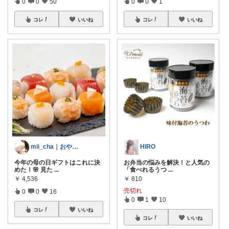
0
0
50
0
0
1
コレ
いいね
コレ
いいね
mii_cha｜おやつと暮らし🌷
HIRO
今年の母の日ギフトはこれに決
お弁当の悩みを解決！と人気の
めた！🌸 見た
...
「食べれるうつ
...
￥
4,536
￥
810
売切れ
0
0
16
0
1
10
コレ
いいね
コレ
いいね