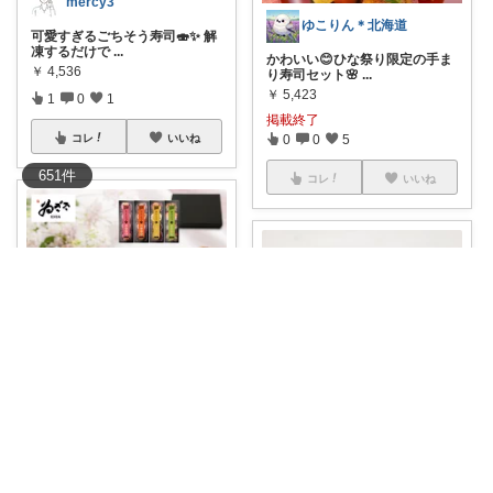
mercy3
ゆこりん＊北海道
可愛すぎるごちそう寿司🍣✨ 解
凍するだけで
...
かわいい😊ひな祭り限定の手ま
￥
4,536
り寿司セット🌸
...
￥
5,423
1
0
1
掲載終了
コレ
いいね
0
0
5
651
件
コレ
いいね
おうち大好きこもりさん🌿北欧インテリア
🐾レンチンで完成♪かわいい手ま
🐣こっこ🐣
り寿司で食卓
...
￥
7,630
おうちで華やか、特別感アップ