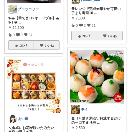
💖レンジで完成🍣華やか可愛い
ブロッコリー
手まり寿司16
...
✨🍣【華てまり×オードブル】🍣
￥
7,630
✨ Ⅰ 💎
...
0
2
21
￥
11,190
0
0
37
コレ
いいね
コレ
いいね
キイ
🎀《可愛さ満点♡解凍するだけ
あい🌸
の一口てまり寿
...
＼食卓にお花が咲いたみたい！
￥
2,530
奈良の職人が作
...