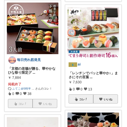
毎日売れ筋発見
ai
「京都の老舗が贈る、華やかな
ひな祭り限定グ
...
「レンチンでパッと華やか♪」ま
さにその言葉
...
￥
7,884
￥
7,630
掲載終了
ふてこ@5時半
...
さんのコレ！
0
0
13
0
0
38
コレ
いいね
コレ
いいね