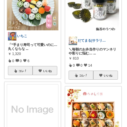
いちこ
だてまる|サラリーマンセレクトROOM
「“手まり寿司って可愛いのに…
丸くならな
...
＼毎朝のお弁当作りのマンネリ
や彩りに悩む…
...
￥
1,320
￥
810
0
0
6
0
0
14
コレ
いいね
コレ
いいね