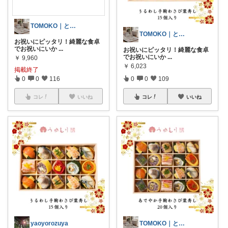
TOMOKO｜ときめきセレクト
TOMOKO｜ときめきセレクト
お祝いにピッタリ！綺麗な食卓
でお祝いにいか
...
お祝いにピッタリ！綺麗な食卓
でお祝いにいか
...
￥
9,960
￥
6,023
掲載終了
0
0
116
0
0
109
コレ
いいね
コレ
いいね
yaoyorozuya
TOMOKO｜ときめきセレクト