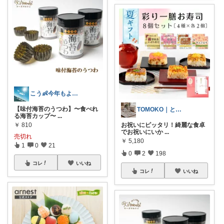
こう👶今年もよろしくお願いします🥹
【味付海苔のうつわ】〜食べれ
TOMOKO｜ときめきセレクト
る海苔カップ〜
...
￥
810
お祝いにピッタリ！綺麗な食卓
でお祝いにいか
...
売切れ
￥
5,180
1
0
21
0
2
198
コレ
いいね
コレ
いいね