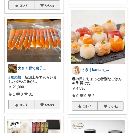
コレ
いいね
大きく育て息子達🦎ゆる無添加🌱✨
さき｜kantan_eiyo_saki
#無添加
新潟土産でもらいま
母の日にちょっと特別なごはん
した🐟✨ご飯が
...
🍣💐 開けた
...
￥
21,000
￥
4,536
1
0
31
0
0
2
コレ
いいね
コレ
いいね