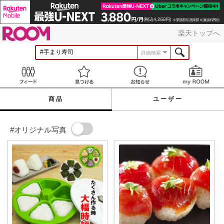
ROOM
楽天トップへ
詳細検索
Feed
見つける
お知らせ
商品
ユーザー
#オリジナル写真