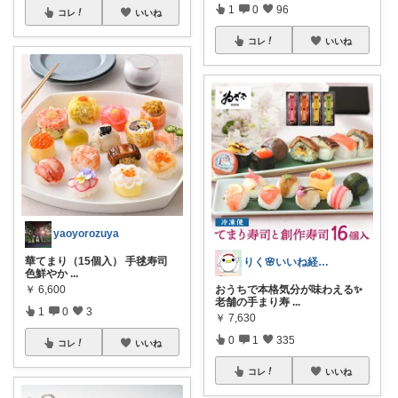
1
0
96
コレ
いいね
コレ
いいね
yaoyorozuya
華てまり（15個入） 手毬寿司
りく🌸いいね経由購入ありがとう💕
色鮮やか
...
￥
6,600
おうちで本格気分が味わえる✨
老舗の手まり寿
...
1
0
3
￥
7,630
0
1
335
コレ
いいね
コレ
いいね