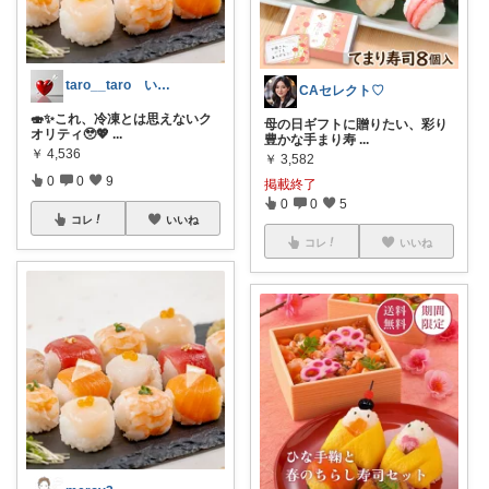
taro__taro いらっしゃませ🎶
CAセレクト♡
🍣✨これ、冷凍とは思えないク
母の日ギフトに贈りたい、彩り
オリティ🥹💖
...
豊かな手まり寿
...
￥
4,536
￥
3,582
0
0
9
掲載終了
0
0
5
コレ
いいね
コレ
いいね