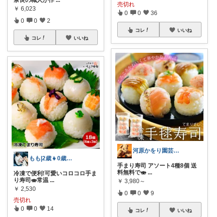
売切れ
￥
6,023
0
0
36
0
0
2
コレ
いいね
コレ
いいね
河原かをり園芸・アンティーク好き節約家
もも|2歳👧0歳双子👶👶三姉妹ママ
手まり寿司 アソート4種8個 送
料無料で🍣
...
冷凍で便利!可愛いコロコロ手ま
り寿司🍣常温
...
￥
3,980～
￥
2,530
0
0
9
売切れ
0
0
14
コレ
いいね