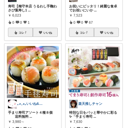
寿司【梅守本店 うるわし手鞠わ
お祝いにピッタリ！綺麗な食卓
さび葉寿し1
...
でお祝いにいか
...
￥
6,023
￥
7,523
0
0
1
0
0
67
コレ
いいね
コレ
いいね
｡⁠◕⁠‿⁠◕⁠｡いいね&経由購入感謝♥
楽天推しチャン
手まり寿司アソート４種８個
特別な日をパッと華やかに彩る
送料無料
...
✨「手まり寿司
...
￥
3,980～
￥
7,630