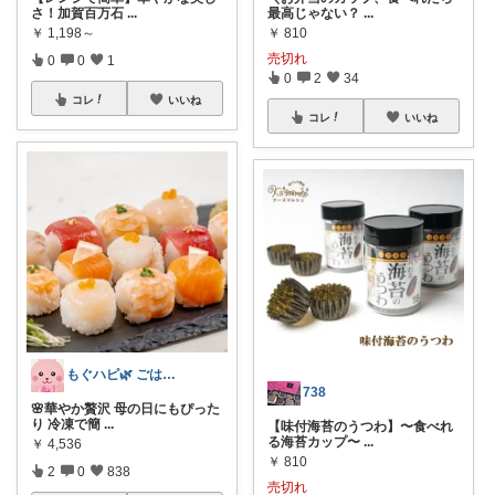
さ！加賀百万石
...
最高じゃない？
...
￥
1,198～
￥
810
売切れ
0
0
1
0
2
34
コレ
いいね
コレ
いいね
もぐハピ🌿 ごはんのお供ROOM
738
🌸華やか贅沢 母の日にもぴった
り 冷凍で簡
...
【味付海苔のうつわ】〜食べれ
る海苔カップ〜
...
￥
4,536
￥
810
2
0
838
売切れ