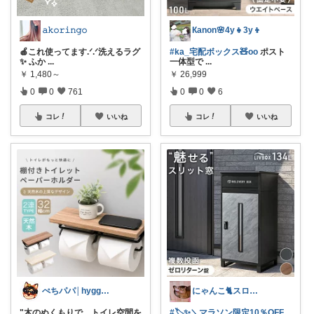
𝚊𝚔𝚘𝚛𝚒𝚗𝚐𝚘
Кanon🌸4y👧3y👦
🍎これ使ってます.ᐟ.ᐟ洗えるラグ
#ka_宅配ボックス🧸oo
ポスト
✨ ふか
...
一体型で
...
￥
1,480～
￥
26,999
0
0
761
0
0
6
コレ
いいね
コレ
いいね
ぺちパパ│hyggeな心意気を大切に🌿
にゃんこ🐈スローです🐢💦
"木のぬくもりで、トイレ空間を
#🏷️✨＼マラソン限定10％OFF