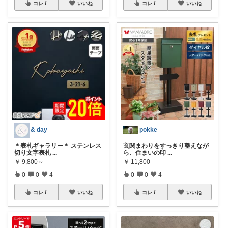
コレ
いいね
コレ
いいね
& day
pokke
＊表札ギャラリー＊ ステンレス
玄関まわりをすっきり整えなが
切り文字表札
...
ら、住まいの印
...
￥
9,800～
￥
11,800
0
0
4
0
0
4
コレ
いいね
コレ
いいね