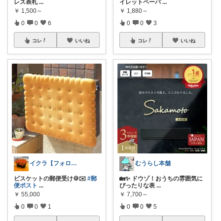
レス表札
...
イレットペーパ
...
￥
1,500～
￥
1,880～
0
0
6
0
0
3
コレ
いいね
コレ
いいね
イクラ【フォロワーさんから購入】
むうらし本舗
ビスケットの郵便受け🍪✉️
#郵
🏡✨ ドウゾ！おうちの雰囲気に
便ポスト
...
ぴったりな表
...
￥
55,000
￥
7,700～
0
0
1
0
0
5