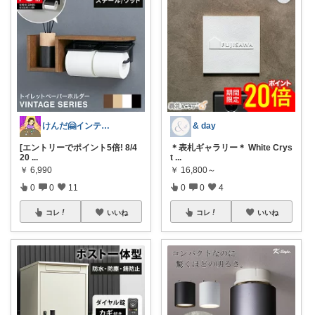
けんだ🤗インテリア多め
& day
[エントリーでポイント5倍! 8/4
＊表札ギャラリー＊ White Crys
20
...
t
...
￥
6,990
￥
16,800～
0
0
11
0
0
4
コレ
いいね
コレ
いいね