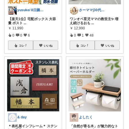
yusuke/ 8日購入感謝♫
さーママ|30代小2女児ママ🎀
【楽天1位】宅配ボックス 大容
ワンオペ育児ママの救世主✨ 増
量 ポスト
...
え続けるおも
...
￥
11,990
￥
12,990
0
0
6
0
1
48
コレ
いいね
コレ
いいね
& day
よしたく
＊表札屋インフレーム＊ ステン
「自然が香る木」が魅力的なト