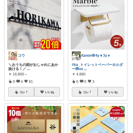
コウ
Кanon🌸4y👧3y👦
​＼おうちの顔がおしゃれにあか
#ka_トイレットペーパーホルダ
抜ける！／
...
ー🧸oo
...
￥
16,800～
￥
4,980
0
4
81
0
0
3
コレ
いいね
コレ
いいね