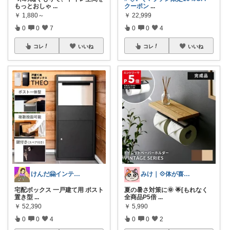
もっとおしゃ
...
クーポン
...
￥
1,880～
￥
22,999
0
0
7
0
0
4
コレ
いいね
コレ
いいね
けんだ🤗インテリア多め
みけ｜💠体が喜ぶもの・便利なもの
宅配ボックス 一戸建て用 ポスト
夏の暑さ対策に🌞 🌟[もれなく
置き型
...
全商品P5倍
...
￥
52,390
￥
5,990
0
0
4
0
0
2