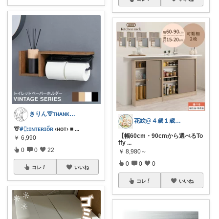
きりん🦒ᴛʜᴀɴᴋs ᴀʟᴡᴀʏs.
花絵@４歳１歳の時短勤務ママ🌷
🦒
#⃞ꓽɪɴᴛᴇʀɪőʀ
‹ʜᴏᴛ› ■
...
【幅60cm・90cmから選べるTo
￥
6,990
ffy
...
0
0
22
￥
8,980～
0
0
0
コレ
いいね
コレ
いいね