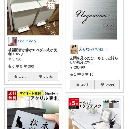
𝚊𝚔𝚘𝚛𝚒𝚗𝚐𝚘
えりな@いいね100%バック💓
🍎開閉音が静か✨ ペダル式が便
利！ 45リ
...
玄関を見るたび、ちょっと誇ら
￥
5,720
しい気分に✨
...
0
0
363
￥
28,490
1
0
16
コレ
いいね
コレ
いいね