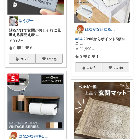
ゆうぴー
はなかな@ゆるふわ暮らし
貼るだけで玄関がおしゃれに見
違える高見え表
...
#8/4
20:00からポイント5倍✨
￥
998～
こ
...
0
1
8
￥
11,990～
0
0
1
コレ
いいね
コレ
いいね
はなかな@ゆるふわ暮らし