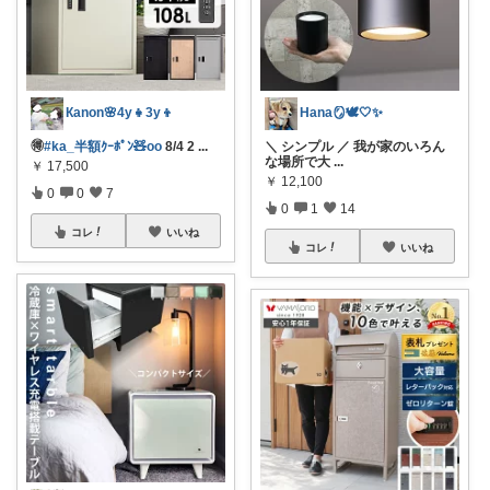
Кanon🌸4y👧3y👦
Hana🪞🕊️🤍✨
🉐
#ka_半額ｸｰﾎﾟﾝ🧸oo
8/4 2
...
＼ シンプル ／ 我が家のいろん
な場所で大
...
￥
17,500
￥
12,100
0
0
7
0
1
14
コレ
いいね
コレ
いいね