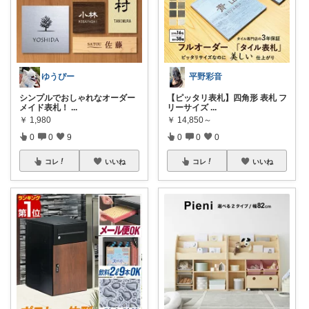
ゆうぴー
平野彩音
シンプルでおしゃれなオーダー
【ピッタリ表札】四角形 表札 フ
メイド表札！
...
リーサイズ
...
￥
1,980
￥
14,850～
0
0
9
0
0
0
コレ
いいね
コレ
いいね