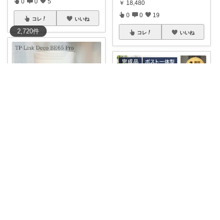
0
0
5
￥
18,480
0
0
19
コレ
いいね
2,720
件
コレ
いいね
ちゃみるーむ Void white
🍰食いしん坊ねっこ🍩毎日タロット占い
白×筒型のミニマルデザインが
お気に入り。在
...
🍰10%引クーポン！30日迄🍩 両
￥
67,980
開きと鍵
...
0
14
117
￥
14,999
0
0
2
コレ
いいね
コレ
いいね