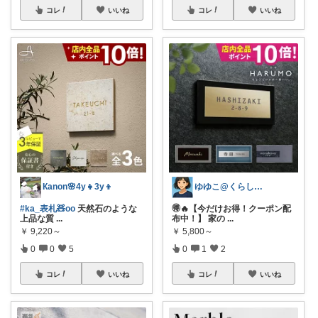
コレ
いいね
コレ
いいね
Кanon🌸4y👧3y👦
ゆゆこ@くらしを楽に便利に✨
#ka_表札🧸oo
天然石のような
🉐🔥【今だけお得！クーポン配
上品な質
...
布中！】 家の
...
￥
9,220～
￥
5,800～
0
0
5
0
1
2
コレ
いいね
コレ
いいね