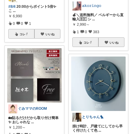
𝚊𝚔𝚘𝚛𝚒𝚗𝚐𝚘
#8/4
20:00からポイント5倍✨
こ
...
🍎＼送料無料／ ベルギーから直
￥
6,990
輸入🇧🇪 シ
...
0
0
1
￥
2,990～
1
0
383
コレ
いいね
コレ
いいね
ぐみママのROOM
とりちゃん🐤
🏡貼るだけだから取り付け簡単
✨ おしゃれな
...
掛け時計、戸建てにしてから早
￥
1,200～
く付けたくて色
...