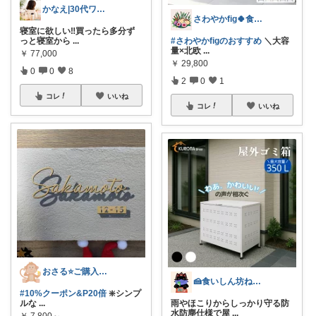
かなえ|30代ワーママの買い物カゴ🛍️
さわやかfig🍀食と暮らしを楽しむ
寝室に欲しい‼️買ったら多分ず
っと寝室から
...
#さわやかfigのおすすめ
＼大容
量×北欧
...
￥
77,000
￥
29,800
0
0
8
2
0
1
コレ
いいね
コレ
いいね
おさる⭐ご購入感謝🐹
🍰食いしん坊ねっこ🍩毎日タロット占い
#10%クーポン&P20倍
❇️シンプ
ルな
...
雨やほこりからしっかり守る防
水防塵仕様で屋
...
￥
7,800～