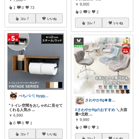
￥
9,000
1
0
73
0
0
2
コレ
いいね
コレ
いいね
ぺちパパ│hyggeな心意気を大切に🌿
さわやかfig🍀食と暮らしを楽しむ
"トイレ空間をおしゃれに見せて
くれる人気ホ
...
#さわやかfigのおすすめ
＼大容
量×北欧
...
￥
6,990
￥
9,980
0
0
1
0
0
3
コレ
いいね
コレ
いいね