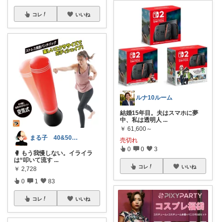
コレ
いいね
ルナ10ルーム
結婚15年目。夫はスマホに夢
中、私は透明人
...
￥
61,600～
まる子 40&50代のキレイ✨ROOM
売切れ
0
0
3
🥊 もう我慢しない。イライラ
は“叩いて流す
...
コレ
いいね
￥
2,728
0
1
83
コレ
いいね