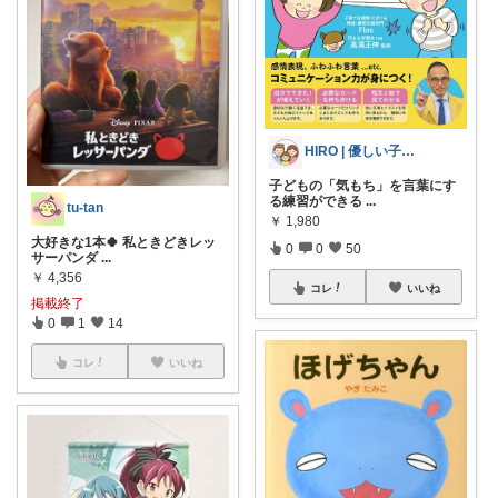
HIRO | 優しい子育て便利グッズ
子どもの「気もち」を言葉にす
る練習ができる
...
tu-tan
￥
1,980
大好きな1本🍀 私ときどきレッ
0
0
50
サーパンダ
...
￥
4,356
コレ
いいね
掲載終了
0
1
14
コレ
いいね