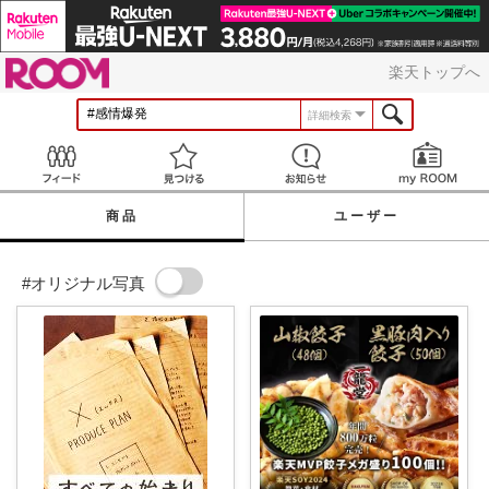
ROOM
楽天トップへ
詳細検索
Feed
見つける
お知らせ
商品
ユーザー
#オリジナル写真