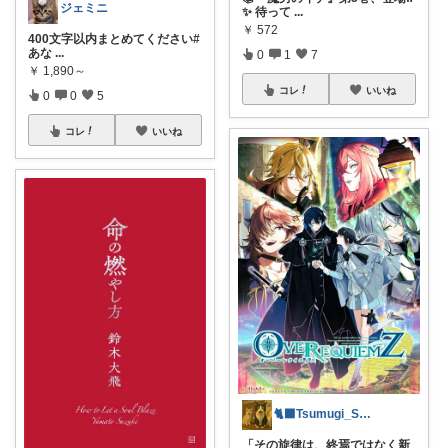
ジェミニ
✨ 待って
...
￥
572
400文字以内まとめてください ​#
あな
...
0
1
7
￥
1,890～
コレ
いいね
0
0
5
コレ
いいね
🐈‍⬛Tsumugi_Style🐈
「その旋律は、終焉ではなく新