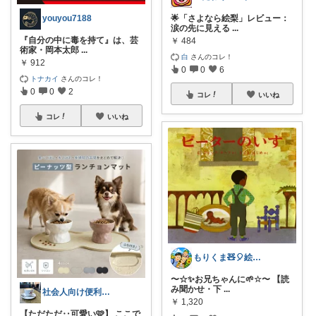
🌟「さよなら絵梨」レビュー：
youyou7188
涙の先に見える
...
『自分の中に毒を持て』は、芸
￥
484
術家・岡本太郎
...
白
さんのコレ！
￥
912
0
0
6
トナカイ
さんのコレ！
0
0
2
コレ
いいね
コレ
いいね
もりくま🧸🎈絵本・スイーツ・酒他🙇
〜☆✨お兄ちゃんに🌱☆〜 【読
み聞かせ・下
...
社会人向け便利Goodsルーム
￥
1,320
【ただただ‥可愛い🩷】 ここで