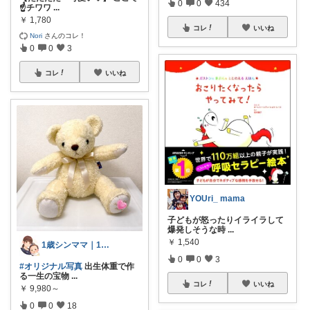
0
0
434
☝️チワワ
...
￥
1,780
コレ
いいね
Nori
さんのコレ！
0
0
3
コレ
いいね
YOUri_ mama
子どもが怒ったりイライラして
爆発しそうな時
...
￥
1,540
1歳シンママ｜13日ベビー用品🉐
0
0
3
#オリジナル写真
出生体重で作
る一生の宝物
...
コレ
いいね
￥
9,980～
0
0
18