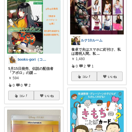
ルナ10ルーム
食卓で夫はスマホに釘付け、私
は透明人間。私
...
￥
1,480
books-gori（コミック・本など）
0
2
1
5月15日発売、伝説の配信者
「アポロ」の謎
...
コレ
いいね
￥
594
0
0
2
コレ
いいね