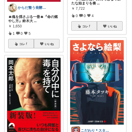
たな始まりを奏
...
からだ整う発酵台所
￥
7,722
0
0
4
🔥魂を揺さぶる一冊🔥『命の燃
やし方』鈴木大
...
￥
1,650
コレ
いいね
1
0
5
コレ
いいね
こだわり＊スタイルROOM