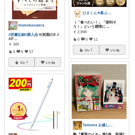
ひさくん✳️喜ぶ顔見たさに🍰🎁😁
（「食べたい！」「便利そ
momokasutera
う！」という感情に
...
￥
2,998
#読書記録
#購入品
X(初期のX J
AP
...
0
0
11
￥
385
コレ
いいね
0
9
57
コレ
いいね
Tamama お越しくださり感謝です💖
📚『魔男のイチ』第5巻、登場‼️