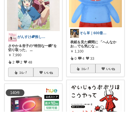
そら🐰｜600冊読んだ絵本好きママ
がんすけ🌈推し活×一人暮らし節約ヲタ
表紙を見た瞬間に 「へんなか
さやか＆杏子の“特別な一瞬”を
お…でも気にな
...
切り取った、
...
￥
1,100
￥
7,990
0
4
33
2
2
48
コレ
いいね
コレ
いいね
140
件