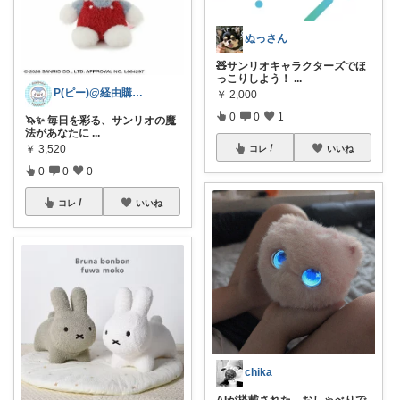
ぬっさん
🧸サンリオキャラクターズでほ
っこりしよう！
...
P(ピー)@経由購入します！
￥
2,000
0
0
1
🦄✨ 毎日を彩る、サンリオの魔
法があなたに
...
￥
3,520
コレ
いいね
0
0
0
コレ
いいね
chika