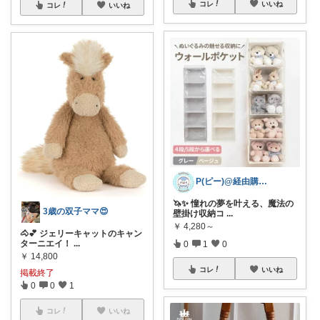
コレ
いいね
コレ
いいね
P(ピー)@経由購入します！
🦄✨ 憧れの夢を叶える、魔法の
3歳の双子ママ😍
壁掛け収納コ
...
￥
4,280～
🐴💕 ジェリーキャットのキャン
ターニエイ！
...
0
1
0
￥
14,800
コレ
いいね
掲載終了
0
0
1
コレ
いいね