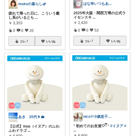
はな🌸いつもありがとうこざいます✨
makoの暮らし🌿
2025年大阪・関西万博の公式ラ
疲れて帰った日に、こういう癒
イセンスキ
...
し系がいるとち
...
￥
2,420
￥
3,353
0
0
53
0
0
20
コレ
いいね
コレ
いいね
nico𓍯0歳息子とほっこり暮らし🛋
あき 20代👩‍💼
ᐠ 初めてのお友達🤍ྀི ᐟ
#イヌア
#
【公式】inua（イヌア）のふわ
...
ふわドラゴ
...
￥
6,600