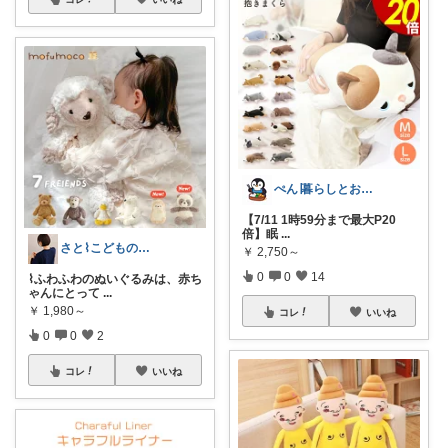
ぺん∣暮らしとお弁当
【7/11 1時59分まで最大P20
倍】眠
...
さと⌇こどもの心を育てる看護師ママ
￥
2,750～
0
0
14
⌇ふわふわのぬいぐるみは、赤ち
ゃんにとって
...
￥
1,980～
コレ
いいね
0
0
2
コレ
いいね