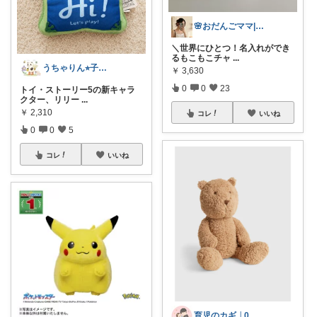
🌸おだんごママ|経由ありがとう✨🌸
＼世界にひとつ！名入れができ
るもこもこチャ
...
うちゃりん⭐︎子育て・読書・おすすめ
￥
3,630
0
0
23
トイ・ストーリー5の新キャラ
クター、リリー
...
￥
2,310
コレ
いいね
0
0
5
コレ
いいね
育児のカギ │0歳からの必須アイテム