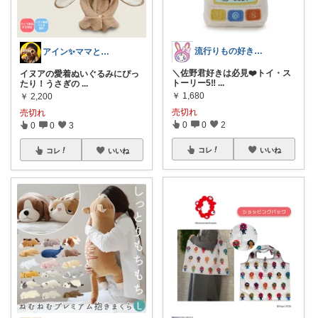
流行りもの好き♥平成一桁ママ
アイン✨ママと子供と食べ物と🍭
＼佐野君好きは必見❤️トイ・ス
イヌアの愛着ぬいぐるみにぴっ
トーリー5‼
...
たり！うさぎの
...
￥
1,680
￥
2,200
売切れ
売切れ
0
0
2
0
0
3
コレ
いいね
コレ
いいね