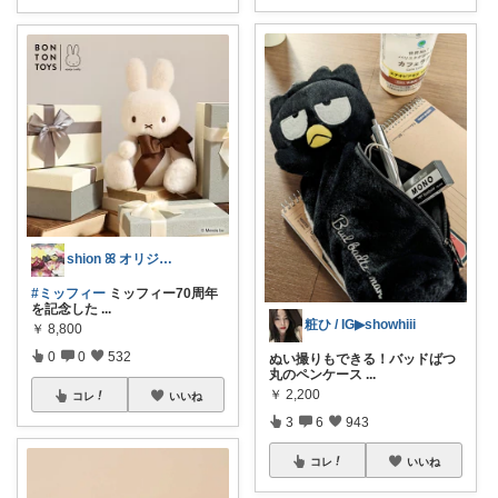
shion ꕤ オリジナル写真多め♡
#ミッフィー
ミッフィー70周年
を記念した
...
粧ひ / IG▶showhiii
￥
8,800
0
0
532
ぬい撮りもできる！バッドばつ
丸のペンケース
...
￥
2,200
コレ
いいね
3
6
943
コレ
いいね