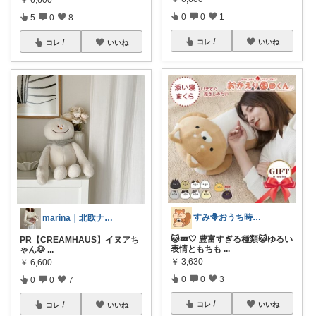
￥
6,600
0
0
1
5
0
8
コレ
いいね
コレ
いいね
すみ🪻おうち時間を快適に
marina｜北欧ナチュラルで整う暮らし
🐱💤🤍 豊富すぎる種類🐱ゆるい
PR【CREAMHAUS】イヌアち
表情ともちも
...
ゃん🐶
...
￥
3,630
￥
6,600
0
0
3
0
0
7
コレ
いいね
コレ
いいね