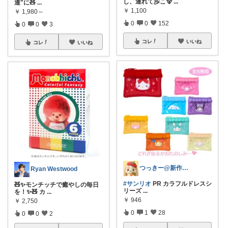
し、連れて歩こ🐻
...
達"に🧸
...
￥
1,100
￥
1,980～
0
0
152
0
0
3
コレ
いいね
コレ
いいね
つっきー@新作アイテム
Ryan Westwood
#サンリオ
PR カラフルドレスシ
🧸✨モンチッチで癒やしの毎日
リーズ
...
を！✨🧸 カ
...
￥
946
￥
2,750
0
1
28
0
0
2