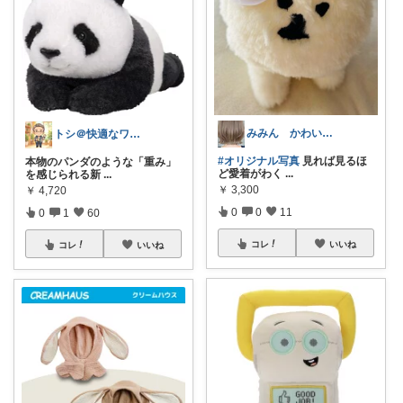
みみん かわいい暮らしROOM♡
トシ＠快適なワークスペース作り
#オリジナル写真
見れば見るほ
本物のパンダのような「重み」
ど愛着がわく
...
を感じられる新
...
￥
3,300
￥
4,720
0
0
11
0
1
60
コレ
いいね
コレ
いいね