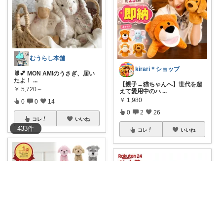
むうらし本舗
kirari＊ショップ
🐰💕 MON AMIのうさぎ、届い
たよ！
...
【親子→猫ちゃんへ】世代を超
￥
5,720～
えて愛用中のハ
...
￥
1,980
0
0
14
0
2
26
コレ
いいね
433
件
コレ
いいね