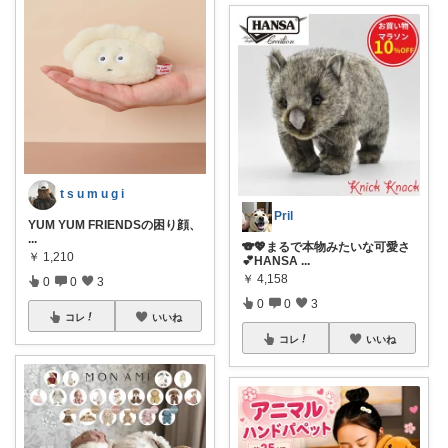
t s u m u g i
Pril
YUM YUM FRIENDSの困り顔、
...
🐨💖まるで本物みたいな可愛さ
￥
1,210
💕HANSA
...
￥
4,158
0
0
3
0
0
3
コレ
いいね
コレ
いいね