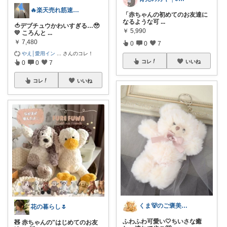
🔥楽天売れ筋速報🔥
​「赤ちゃんの初めてのお友達に
なるような可
...
🍅デブチュウかわいすぎる…🥹
￥
5,990
💛 ころんと
...
￥
7,480
0
0
7
やえ│愛用イン
...
さんのコレ！
コレ
いいね
0
0
7
コレ
いいね
くま🐻のご褒美ROOM🍯
花の暮らし🌷
ふわふわ可愛い🤍ちいさな癒
🧸 赤ちゃんの"はじめてのお友