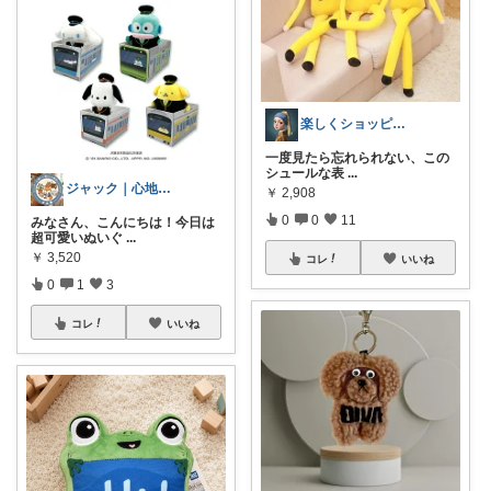
楽しくショッピング
​一度見たら忘れられない、この
シュールな表
...
ジャック｜心地いい暮らしの雑貨
￥
2,908
0
0
11
みなさん、こんにちは！今日は
超可愛いぬいぐ
...
￥
3,520
コレ
いいね
0
1
3
コレ
いいね