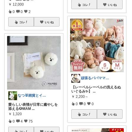
￥
12,000
コレ
いいね
0
0
2
コレ
いいね
頑張るパパママ応援隊@育児・子供用品紹介
【レーベルレーベルの洗えるぬ
いぐるみ✨】
...
なつ🐰雑貨とインテリア
￥
2,200～
0
0
0
愛らしい表情が日常に癒やしを
添える🐶MAM
...
￥
1,320
コレ
いいね
0
4
75
コレ
いいね