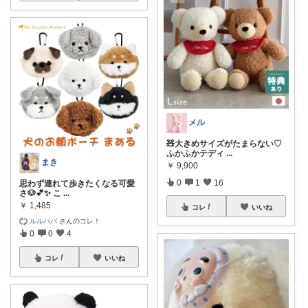
メル
🧸大きめサイズがたまらない♡
ふかふかテディ
...
まき
￥
9,900
0
1
16
思わず連れて歩きたくなる可愛
さ🐶💕✨ こ
...
￥
1,485
コレ
いいね
ルルパパ
さんのコレ！
0
0
4
コレ
いいね