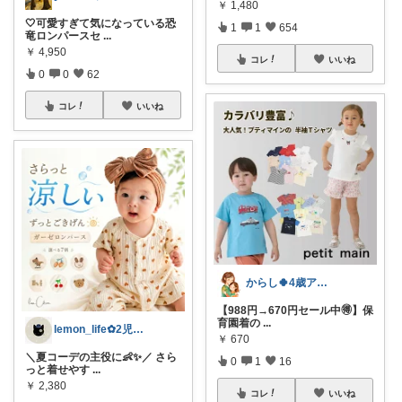
￥
1,480
🤍可愛すぎて気になっている恐
1
1
654
竜ロンパースセ
...
￥
4,950
コレ
いいね
0
0
62
コレ
いいね
からし🍀4歳アレっ子育児&知育
【988円→670円セール中🉐】保
育園着の
...
lemon_life✿2児ママ
￥
670
＼夏コーデの主役に👶✨／ さら
0
1
16
っと着せやす
...
￥
2,380
コレ
いいね