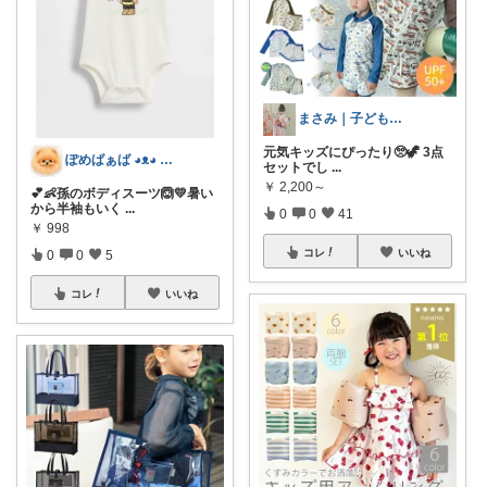
まさみ｜子ども服・水着・季節グッズ🫶
元気キッズにぴったり🥺🦖 3点
ぽめばぁば ◕⁠ᴥ⁠◕⁠ 育児救急箱🌠
セットでし
...
￥
2,200～
💕👶孫のボディスーツ🙆💛暑い
から半袖もいく
...
0
0
41
￥
998
コレ
いいね
0
0
5
コレ
いいね