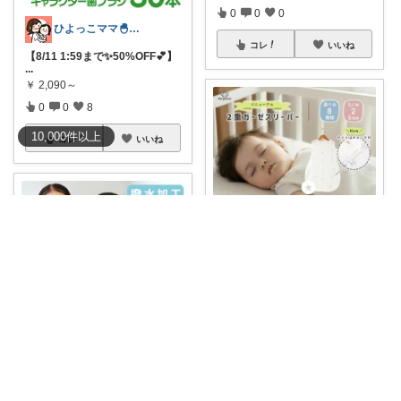
0
0
0
ひよっこママ🐣𓂃ゆるっと育児と暮らし
コレ
いいね
【8/11 1:59まで✨50%OFF💕】
...
￥
2,090～
0
0
8
10,000
件
以上
コレ
いいね
たちこ
🌙これ、赤ちゃんの夏の必需品
かも…！✨
...
￥
1,880
0
0
1
新米パパRinsuke
コレ
いいね
お絵かきや習字の時間、子ども