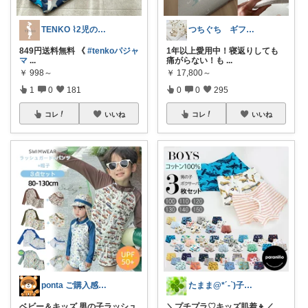
TENKO ⌇2児のママ＊暮らしを便利に
つちぐち ギフト*暮らし
849円送料無料 《
#tenkoパジャ
1年以上愛用中！寝返りしても
マ
...
痛がらない！も
...
￥
998～
￥
17,800～
1
0
181
0
0
295
コレ
いいね
コレ
いいね
ponta ご購入感謝ですm(_ _)m
たまま@*´-`)子ども用品/日用品
ベビー＆キッズ 男の子ラッシュ
＼プチプラ♡キッズ肌着👦／