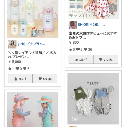
SHIORI＊0歳、2歳女の子ママ
🏖️夏の水遊びデビューにおすす
め🐬✨ プ
...
￥
800
まゆ│プチプラ×ご褒美スイーツ
0
2
36
＼＼新レイアウト追加／／ 名入
れ プレゼン
...
コレ
いいね
￥
5,060～
1
0
6
コレ
いいね