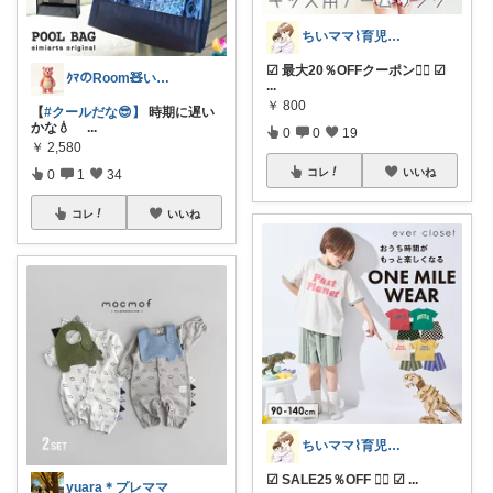
ちいママ⌇育児グッズ𖤣𖥧𖥣𖡡
☑︎ 最大20％OFFクーポン❤️‍🔥 ☑
ｸﾏのRoom🧸いつもあざます😘✨️
...
￥
800
【
#クールだな😎】
時期に遅い
かな💧
...
0
0
19
￥
2,580
コレ
いいね
0
1
34
コレ
いいね
ちいママ⌇育児グッズ𖤣𖥧𖥣𖡡
☑︎ SALE25％OFF ❤️‍🔥 ☑︎
...
yuara＊プレママ