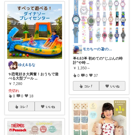
モカちーの🏖️のんびりライフ🐈✨
🌟4.63🌟 初めての“じぶんの時
計”や時
...
ゆえ&るな
￥
1,350～
✨恐竜好き大興奮！おうちで遊
0
0
37
べる大型プール
...
￥
7,280
コレ
いいね
売切れ
0
0
18
コレ
いいね