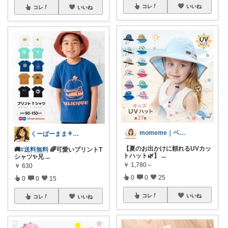
コレ
いいね
コレ
いいね
momeme｜ベビー&キッズ専門店
くーぱーまま⚘ベビー&こども服🐥
【夏のお出かけに頼れるUVカッ
🚚
#送料無料
🌈可愛いプリントT
トハット🌿】
...
シャツ✨兄
...
￥
1,780～
￥
630
0
0
25
0
0
15
コレ
いいね
コレ
いいね