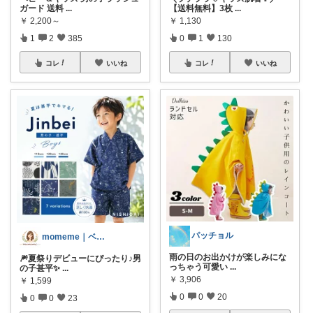
ガード 送料
...
【送料無料】3枚
...
￥
2,200～
￥
1,130
1
2
385
0
1
130
コレ
いいね
コレ
いいね
パッチョル
momeme｜ベビー&キッズ専門店
雨の日のお出かけが楽しみにな
🎆夏祭りデビューにぴったり♪男
っちゃう可愛い
...
の子甚平✨
...
￥
3,906
￥
1,599
0
0
20
0
0
23