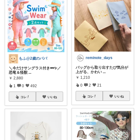
reminote_days
もふ@2歳のパパ
バッグから取り出すたび気分が
＼今だけサングラス付き🕶️✨／
上がる、かわい
...
恐竜＆怪獣
...
￥
1,210
￥
2,880
0
2
21
1
0
492
コレ
いいね
コレ
いいね