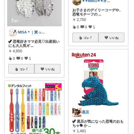
✴︎✴︎MIRO✴︎✴︎オススメroom
お子さまのデイリーコーデや、
恐竜モチーフの
...
￥
2,750
0
0
1
MISA＊｜買ってよかったもの
コレ
いいね
🦖 恐竜好きママ必見♡出産祝い
にも大人気ギ
...
￥
4,950
0
0
1
コレ
いいね
黒豆
🦖 黒豆が気になった恐竜のおも
ちゃ🐕 か
...
￥
1,481