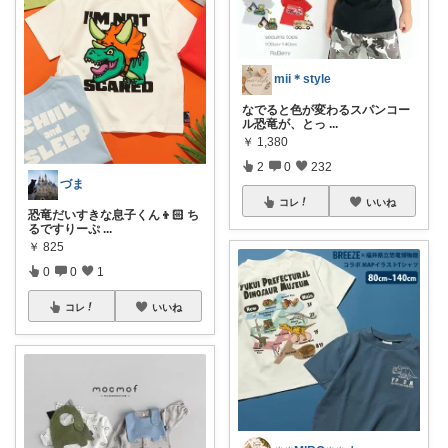
mii＊style
なでると色が変わるスパンコー
ル恐竜が、とっ
...
￥
1,380
2
0
232
づま
コレ
いいね
恐竜だいすきな息子くん👦🏻 ち
るですりーぷ
...
￥
825
0
0
1
コレ
いいね