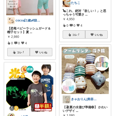
たちこ
🦕これ、絶対「欲しい！」と思
っちゃう可愛さ
...
￥
4,950
coco🍒1歳👶🏻5歳🐈
0
0
4
【恐竜ベビーラッシュガード＆
帽子セット】夏
...
コレ
いいね
￥
2,980
0
0
4
コレ
いいね
きゃおりん|美容好き3児ママ
【🏖️夏の水遊び準備🛟】 かわい
いデザイ
...
￥
1,080