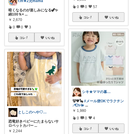
r.m★2児mama
0
0
57
暗くなるのが楽しみになる🦖✨
綿100％×
...
コレ
いいね
￥
2,670
0
0
3
コレ
いいね
シキ★ママの暮らし、キッズ
🐻💖🦕
#メール便OKでラクチン
♪📮✨💫
...
￥
1,980
としこのへや♡ベビーと私の好きなもの
0
0
4
恐竜好きベビーにたまらないサ
ロペットカバー
...
コレ
いいね
￥
2,244