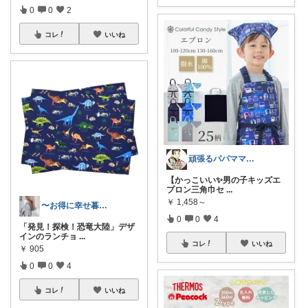
0
0
2
コレ
いいね
頑張るパパママ応援隊@育児・子供用品紹介
【かっこいい✨男の子キッズエ
プロン三角巾セ
...
￥
1,458～
〜お得に幸せ暮らし〜
0
0
4
「発見！探検！恐竜大陸」デザ
インのランチョ
...
コレ
いいね
￥
905
0
0
4
コレ
いいね