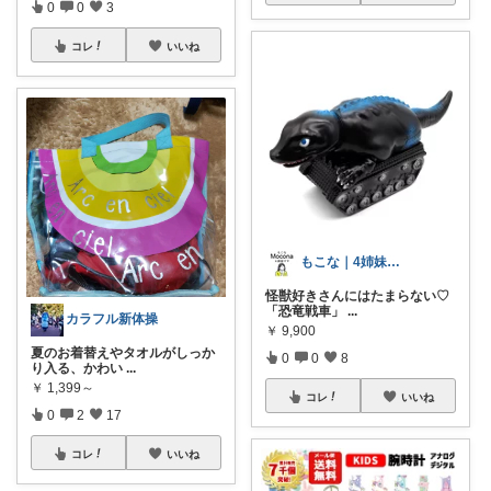
0
0
3
コレ
いいね
もこな｜4姉妹ママ×子供のも×家事ラク
怪獣好きさんにはたまらない♡
「恐竜戦車」
...
カラフル新体操
￥
9,900
夏のお着替えやタオルがしっか
0
0
8
り入る、かわい
...
￥
1,399～
コレ
いいね
0
2
17
コレ
いいね