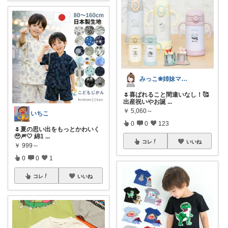
みっこ❀姉妹ママ👭
🌷喜ばれること間違いなし！🥰
出産祝いやお誕
...
￥
5,060～
いちこ
0
0
123
🌷夏の思い出をもっとかわいく
🥹🎆🤍 綿1
...
コレ
いいね
￥
999～
0
0
1
コレ
いいね