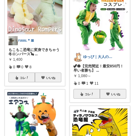
ruuu.＊🎀
もこもこ恐竜に変身できちゃう
冬ロンパース🦕
...
ゆっぴ｜大人のスキンケア
￥
1,400
🦖🎃【完売間近！最安850円！
0
0
8
早い者勝ち】
...
￥
1,080～
コレ
いいね
0
1
11
コレ
いいね