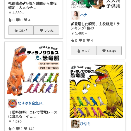
視線独占🦖✨着た瞬間から主役
確定！大人も子
...
￥
4,880～
ハナ
0
0
4
🦖登場した瞬間、主役確定！ラ
ンキング1位の
...
コレ
いいね
￥
5,480～
0
0
4
コレ
いいね
なりゆき金魚@生活はちょっとした工夫♪
［送料無料］コレで恐竜レース
に出れる！イェ
...
￥
4,980
ひなち
0
2
142