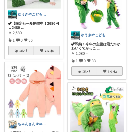
ゆうき🌱こども服ベビー
🦖【限定セール開催中！2680円
→2480
...
￥
2,680
ゆうき🌱こども服ベビー
1
0
36
🦖即納！今年の主役は君だ✨か
わいくてかっこ
...
コレ
いいね
￥
1,080～
1
0
33
コレ
いいね
ちゃんさん＠🙏kansya👶1👶0