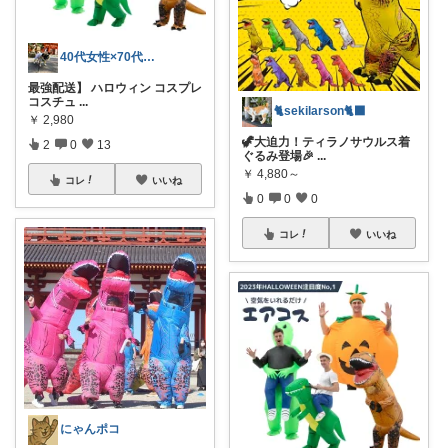
40代女性×70代両親×パグと猫ROOM
最強配送】 ハロウィン コスプレ
コスチュ
...
🐈sekilarson🐈‍⬛
￥
2,980
🦖大迫力！ティラノサウルス着
2
0
13
ぐるみ登場🎉
...
￥
4,880～
コレ
いいね
0
0
0
コレ
いいね
にゃんポコ