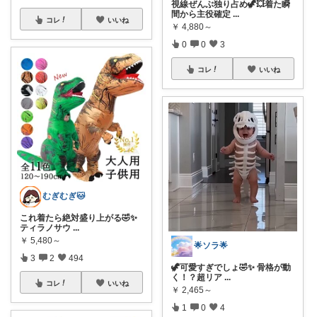
視線ぜんぶ独り占め🦖💥着た瞬
間から主役確定
...
コレ
いいね
￥
4,880～
0
0
3
コレ
いいね
むぎむぎ🐱
これ着たら絶対盛り上がる🤣✨
ティラノサウ
...
￥
5,480～
🌟ソラ🌟
3
2
494
🦖可愛すぎでしょ🤣✨ 骨格が動
く！？超リア
...
コレ
いいね
￥
2,465～
1
0
4