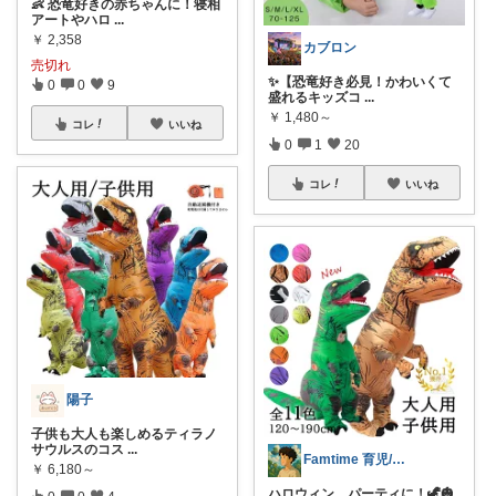
👶 恐竜好きの赤ちゃんに！寝相
アートやハロ
...
￥
2,358
カブロン
売切れ
✨【恐竜好き必見！かわいくて
0
0
9
盛れるキッズコ
...
￥
1,480～
コレ
いいね
0
1
20
コレ
いいね
陽子
子供も大人も楽しめるティラノ
サウルスのコス
...
Famtime 育児/健康/恐竜/
￥
6,180～
ハロウィン、パーティに！🦖🎃
0
0
4