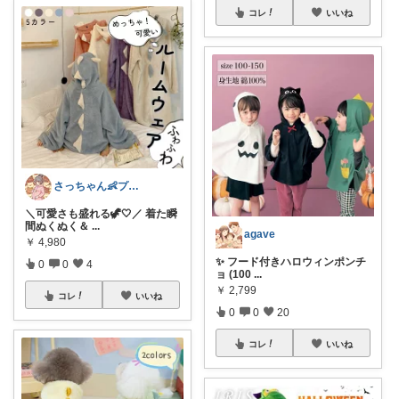
コレ
いいね
さっちゃん👶プレママ
＼可愛さも盛れる🦖🤍／ 着た瞬
間ぬくぬく＆
...
agave
￥
4,980
✨ フード付きハロウィンポンチ
0
0
4
ョ (100
...
￥
2,799
コレ
いいね
0
0
20
コレ
いいね