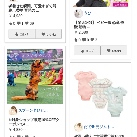
🦖着せた瞬間、可愛すぎて悶
絶…🥹💚 育児の
...
うぴ
￥
4,980
【楽天1位!】 ベビー服 恐竜 怪
0
1
69
獣 動物
...
￥
2,680
コレ
いいね
0
0
3
コレ
いいね
スプーン🥄ひとさじの暮らし
✨対象ショップ限定10%OFFク
ーポンで4
...
だて💖 元ジムトレーナーママ子育て美容
￥
4,880～
👶洗い替えに大活躍♡綿100％
0
4
575