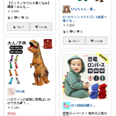
【ティラノサウルス着ぐるみ】
爆誕！みんな
...
ひなちゃん・服屋 や食料品・生活必需品
￥
4,980
#ハロウィン
#コスプレ
#仮装
#
0
0
36
着ぐる
...
￥
2,980
コレ
いいね
0
0
9
コレ
いいね
Hira🌼
ハロウィンの仮装に恐竜はいか
がですか🦖？
...
ゆう🐹経由購入感謝🙇‍♀️
￥
5,180
恐竜ロンパース！ 毎年大人気の
売切れ