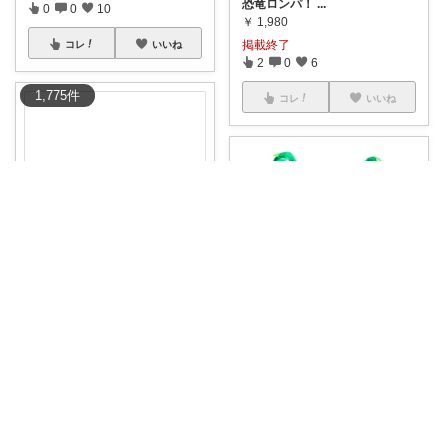
恐竜ロンパ！
...
0
0
10
￥
1,980
掲載終了
コレ
いいね
2
0
6
1,775
件
コレ
いいね
SOTOICO ✈️外行こ👶♿️
moca
🦖🎉空気で膨らむビッグ恐竜コ
スチューム！
...
ふわふわ素材の恐竜コスチュー
￥
4,350
ム。 頭からし
...
掲載終了
￥
1,980
0
0
0
1
0
6
コレ
いいね
コレ
いいね