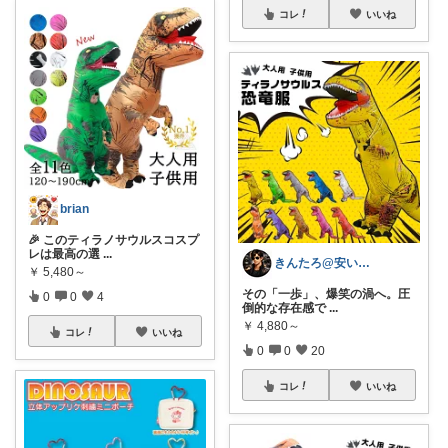
コレ
いいね
brian
🎉 このティラノサウルスコスプ
レは最高の選
...
きんたろ@安いだけじゃ物足りない
￥
5,480～
その「一歩」、爆笑の渦へ。圧
0
0
4
倒的な存在感で
...
￥
4,880～
コレ
いいね
0
0
20
コレ
いいね