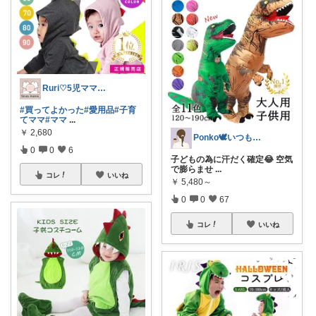
Ruri♡5児ママのリアルおうち育児🫧
#買ってよかった
#愛用品
#子育
てママ
#ママ
...
￥
2,680
Ponko🕊️いつもお立寄り感謝です♡
0
0
6
子どもの為に汗だく確定😂 空気
で膨らませ
...
コレ
いいね
￥
5,480～
0
0
67
コレ
いいね