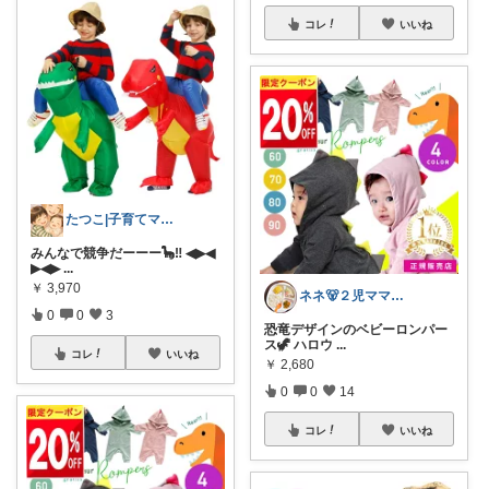
コレ
いいね
たつこ|子育てママ目線ROOM
みんなで競争だーーー🦕‼️ ◀▶◀
▶◀▶
...
￥
3,970
ネネ🐻２児ママ家事ラクルーム✨
0
0
3
恐竜デザインのベビーロンパー
ス🦖 ハロウ
...
コレ
いいね
￥
2,680
0
0
14
コレ
いいね