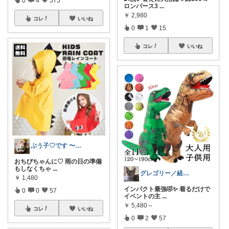
ロンパース3
...
￥
2,980
コレ
いいね
0
1
15
コレ
いいね
ぶう子♡です 〜感謝です〜
おちびちゃんに♡ 雨の日の準備
もしなくちゃ
...
グレゴリー／経由購入感謝です💕
￥
1,480
インパクト最強🤣✨ 着るだけで
0
0
57
イベントの主
...
￥
5,480～
コレ
いいね
0
2
57