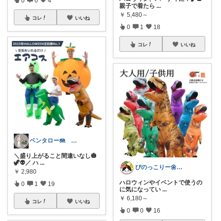
親子で着たら
...
￥
5,480～
コレ
いいね
0
1
18
コレ
いいね
ベンタロー🪼 おすすめ商品紹介
＼盛り上がること間違いなし🎃
🦖👽／ ハ
...
ぴのっこりー🌼子育て×暮らし
￥
2,980
ハロウィンやイベントで使うの
0
1
19
に気になってい
...
￥
6,180～
コレ
いいね
0
0
16