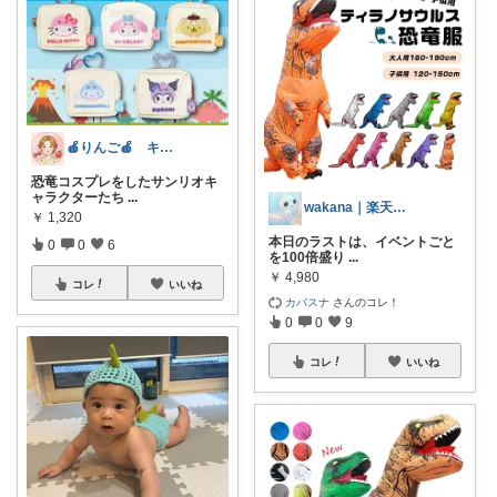
🍎りんご🍎 キティ推し｜ポイ活ママ
恐竜コスプレをしたサンリオキ
ャラクターたち
...
wakana｜楽天スイーツ巡り
￥
1,320
本日のラストは、イベントごと
0
0
6
を100倍盛り
...
￥
4,980
コレ
いいね
カバスナ
さんのコレ！
0
0
9
コレ
いいね