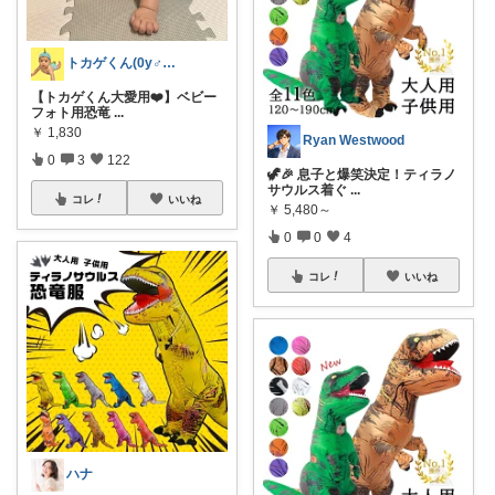
トカゲくん(0y♂)の愛用品🦎❤️
【トカゲくん大愛用❤️】ベビー
フォト用恐竜
...
￥
1,830
Ryan Westwood
0
3
122
🦖🎉 息子と爆笑決定！ティラノ
サウルス着ぐ
...
コレ
いいね
￥
5,480～
0
0
4
コレ
いいね
ハナ