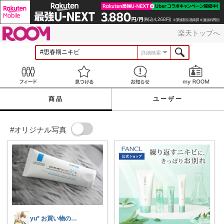
ROOM
楽天トップへ
詳細検索
Feed
見つける
お知らせ
商品
ユーザー
#オリジナル写真
yu* お買い物のみ🙇