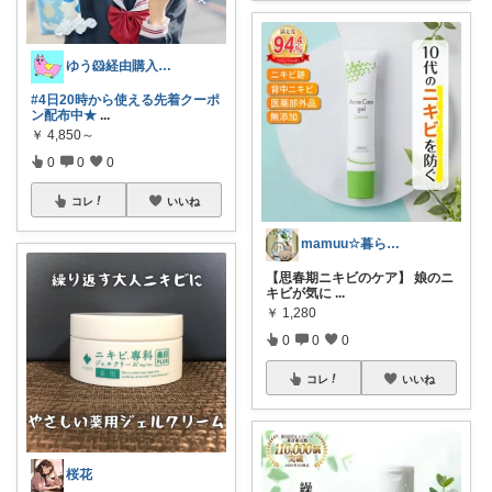
ゆう🐹経由購入感謝🙇‍♀️
#4日20時から使える先着クーポ
ン配布中★
...
￥
4,850～
0
0
0
コレ
いいね
mamuu☆暮らしにときめくものを✨️
【思春期ニキビのケア】 娘のニ
キビが気に
...
￥
1,280
0
0
0
コレ
いいね
桜花