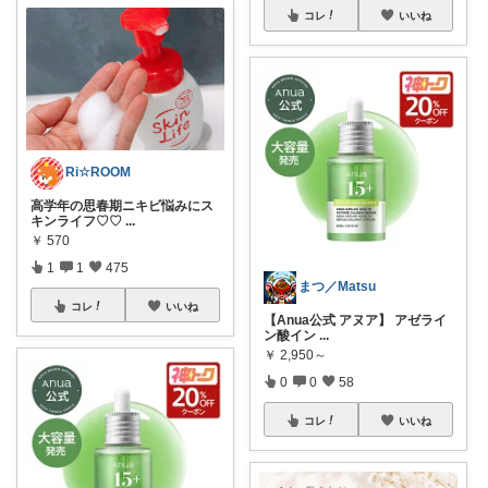
コレ
いいね
Ri☆ROOM
高学年の思春期ニキビ悩みにス
キンライフ♡♡
...
￥
570
1
1
475
まつ／Matsu
コレ
いいね
【Anua公式 アヌア】 アゼライ
ン酸イン
...
￥
2,950～
0
0
58
コレ
いいね