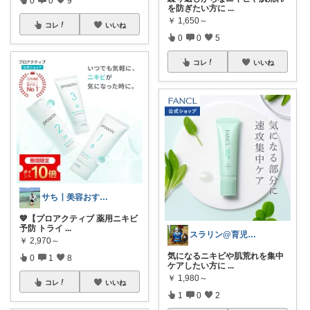
を防ぎたい方に
...
￥
1,650～
コレ
いいね
0
0
5
コレ
いいね
サち┃美容おすすめ┃垢抜け
💙【プロアクティブ 薬用ニキビ
予防 トライ
...
スラリン@育児パパ🔥目指せQOL向上
￥
2,970～
気になるニキビや肌荒れを集中
0
1
8
ケアしたい方に
...
￥
1,980～
コレ
いいね
1
0
2