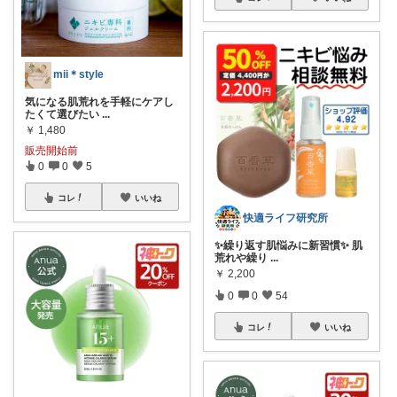
mii＊style
気になる肌荒れを手軽にケアし
たくて選びたい
...
￥
1,480
販売開始前
0
0
5
コレ
いいね
快適ライフ研究所
✨繰り返す肌悩みに新習慣✨ 肌
荒れや繰り
...
￥
2,200
0
0
54
コレ
いいね