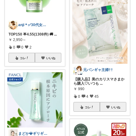
anji＊✅30代女性売上ランキング🏆
TOP150 🌟4.55(1308件) 🚚
...
￥
2,950～
0
0
2
コレ
いいね
元バンギャ主婦††
【購入品】美のカリスマさまか
ら購入♡いつも
...
￥
990
0
4
45
コレ
いいね
まどか💎ギリギリアラサーOL