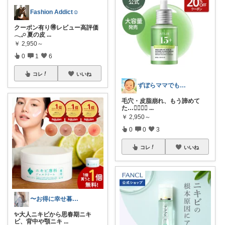
Fashion Addict☺︎
クーポン有り🉐レビュー高評価
𓂃𓈒𓏸 夏の皮
...
￥
2,950～
0
1
6
コレ
いいね
ずぼらママでもかわいくご機嫌ROOM
毛穴・皮脂崩れ、もう諦めて
た…😮‍💨😮‍💨
...
￥
2,950～
0
0
3
コレ
いいね
〜お得に幸せ暮らし〜
✨大人ニキビから思春期ニキ
ビ、背中や顎ニキ
...