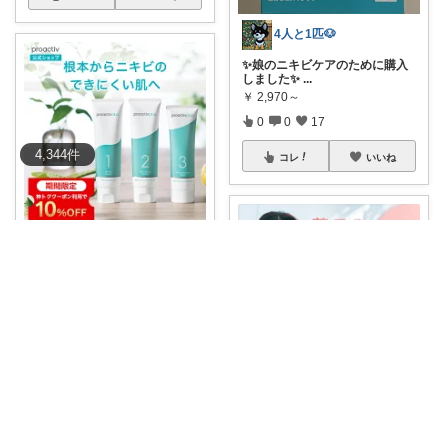
4人と1匹🐶
✨娘のニキビケアのために購入
しました✨
...
￥
2,970～
0
0
17
4,344
件
コレ
いいね
ろき🌼
繰り返すニキビや肌荒れが気に
なっている方に
...
￥
6,900～
0
0
1
コレ
いいね
Miu 🫧 ゆるっと自分磨き。
肌荒れが気になる時にそっと寄