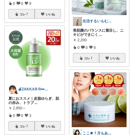
0
0
9
コレ
いいね
生活するいもむし / zawa
美肌菌のバランスに着目し、ニ
キビができにく
...
￥
2,200
0
0
6
コレ
いいね
🍎ZAKKAЯ R👀M 経由購入感謝
夏におススメ｜皮脂ゆらぎ、肌
の赤み、トラブ
...
￥
2,950～
0
0
3
コレ
いいね
ここ🍀７月もありがとう🍀