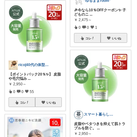
*ゆるままroom*
🎉今なら10％OFFクーポン✨ 子
どものニ
...
￥
2,475～
0
0
1
コレ
いいね
rico|40代の体型カバー服と肌
【ポイントバック20％✨】 皮脂
や毛穴悩み
...
￥
2,950～
0
0
55
コレ
いいね
スマート暮らしラボ
皮脂やベタつきを抑えて肌トラ
ブルを防ぐ。
...
￥
2,950～