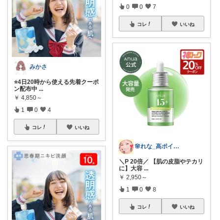
0
0
7
コレ
いいね
みかさ
⭐️4日20時から使える先着クーポ
ン配布中
...
￥
4,850～
1
0
4
コレ
いいね
🌸れな_高ポイントday🛒♩◡̈*
＼P 20倍／ 【肌の皮脂やテカリ
に】大容
...
￥
2,950～
1
0
8
コレ
いいね