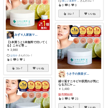
美しい未来🫶
...
さんのコレ！
0
0
0
コレ
いいね
みず４人家族ママ★３０代子育て奮闘中🙆
【1本買うと1本無料で付いてく
る】ニキビ専
...
￥
3,980
はるか
さんのコレ！
0
0
1
コレ
いいね
うさ子の美容ダイエット
繰り返すニキビや肌荒れが気に
なる方に✨
...
￥
1,480
販売開始前
0
0
23
コレ
いいね