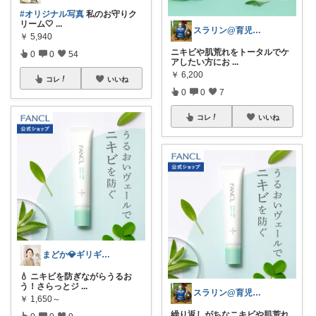
#オリジナル写真
私のお守りク
リーム🤍
...
スラリン@育児パパ🔥目指せQOL向上
￥
5,940
ニキビや肌荒れをトータルでケ
0
0
54
アしたい方にお
...
￥
6,200
コレ
いいね
0
0
7
コレ
いいね
まどか💎ギリギリアラサーOL
💧 ニキビを防ぎながらうるお
う！さらっとジ
...
スラリン@育児パパ🔥目指せQOL向上
￥
1,650～
繰り返しがちなニキビや肌荒れ
0
0
9