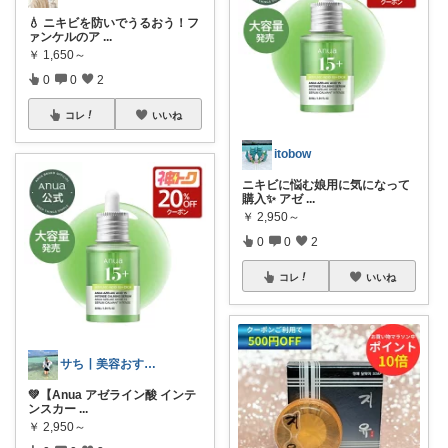
💧 ニキビを防いでうるおう！フ
ァンケルのア
...
￥
1,650～
0
0
2
コレ
いいね
itobow
ニキビに悩む娘用に気になって
購入✨ アゼ
...
￥
2,950～
0
0
2
コレ
いいね
サち┃美容おすすめ┃垢抜け
💚【Anua アゼライン酸 インテ
ンスカー
...
￥
2,950～