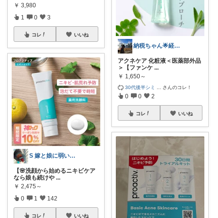
￥
3,980
1
0
3
コレ
いいね
納税ちゃん🌟経由購入★
アクネケア 化粧液＜医薬部外品
＞【ファンケ
...
￥
1,650～
30代後半シミ
...
さんのコレ！
0
0
2
コレ
いいね
S 嫁と娘に弱い旦那
【🌸洗顔から始めるニキビケア
なら娘も続けや
...
￥
2,475～
0
1
142
コレ
いいね