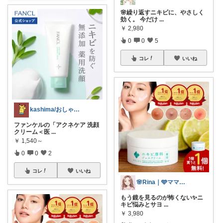
🌸繰り返すニキビに、やさしく
効く。 今だけ
...
￥
2,980
0
0
5
コレ
いいね
kashima/おしゃれ清潔感指南役
ファンケルの「アクネケア 洗顔
クリーム＜医
...
￥
1,540～
0
0
2
コレ
いいね
🌸Rina｜🩵ママ必見アイテム🩵
もう鏡を見るのが怖くない✨ニ
キビ悩みとサヨ
...
￥
3,980