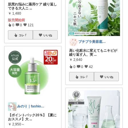
肌荒れ悩みに薬用ケア 繰り返し
できる大人ニ
...
￥
1,480
販売開始前
0
0
121
コレ
いいね
プチプラ美容底上げROOM
高い化粧水に変えてもニキビが
繰り返す人、実
...
￥
2,640
0
0
42
コレ
いいね
みのり｜fashion暮らしꕤ︎︎·͜·
【ポイントバック20％】【夏に
おススメ】大
...
￥
2,950～