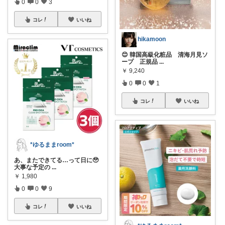
0
0
3
コレ
いいね
hikamoon
😊 韓国高級化粧品 清海月見ソ
ープ 正規品
...
￥
9,240
0
0
1
コレ
いいね
*ゆるままroom*
あ、またできてる…って日に🥹
大事な予定の
...
￥
1,980
0
0
9
コレ
いいね