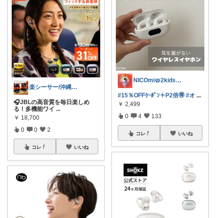
NICOmi🥨2kidsママ👦👧
楽シーサー/沖縄好きのおすすめROOM
#15％Oᖴᖴｸｰﾎﾟﾝ＋P2倍🉐
#オ
...
🎧JBLの高音質を毎日楽しめ
￥
2,499
る！多機能ワイ
...
0
4
133
￥
18,700
0
0
2
コレ
いいね
コレ
いいね