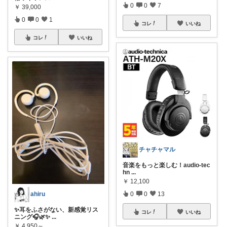
0
0
7
￥
39,000
0
0
1
コレ
いいね
コレ
いいね
チャチャマル
音楽をもっと楽しむ！audio-tec
hn
...
￥
12,100
0
0
13
ahiru
✨耳をふさがない、新感覚リス
コレ
いいね
ニング🎧🌿✨
...
￥
4,950～