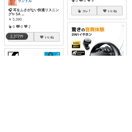
0
0
9
ランドル
🎧 耳をふさがない快適リスニン
コレ
いいね
グ✨ SA
...
￥
5,390
0
0
2
2,327
件
コレ
いいね
私だけのお宝本舗🍀経由購入いつも感謝！
#驚きの音質体験！2つのリスニ
ングスタイル
...
￥
4,080
0
0
17
くらしのヨシオ
音楽をもっと深く味わいたい人
コレ
いいね
に選ばれている
...
￥
52,140