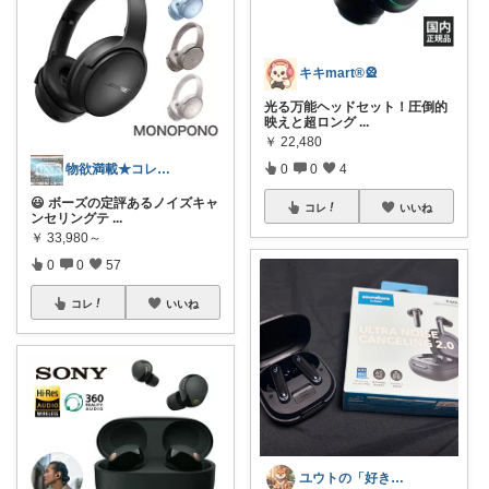
キキmart®️🎡
光る万能ヘッドセット！圧倒的
映えと超ロング
...
￥
22,480
0
0
4
物欲満載★コレクションは商品分類別です★
😃 ボーズの定評あるノイズキャ
コレ
いいね
ンセリングテ
...
￥
33,980～
0
0
57
コレ
いいね
ユウトの「好き」をあつめる部屋