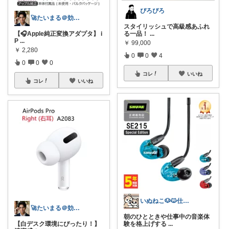
ぴろぴろ
🚀たいまる＠効率至上主義のセレクトニキ
スタイリッシュで高級感あふれ
【🎧Apple純正変換アダプタ】 i
る一品！
...
P
...
￥
99,000
￥
2,280
0
0
4
0
0
0
コレ
いいね
コレ
いいね
いぬねこ🐶🐱仕事も暮らしも楽しく☺︎
🚀たいまる＠効率至上主義のセレクトニキ
朝のひとときや仕事中の音楽体
【白デスク環境にぴったり！】
験を格上げする
...