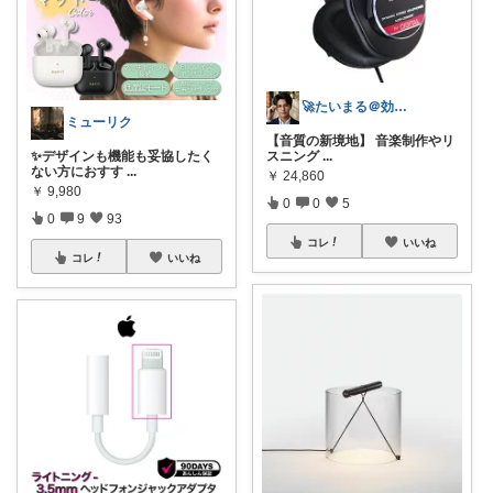
🚀たいまる＠効率至上主義のセレクトニキ
ミューリク
【音質の新境地】 音楽制作やリ
✨デザインも機能も妥協したく
スニング
...
ない方におすす
...
￥
24,860
￥
9,980
0
0
5
0
9
93
コレ
いいね
コレ
いいね