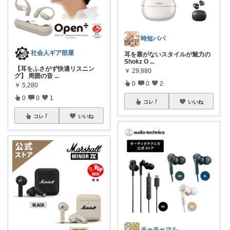
時短パパ
社会人ギア部屋
耳を塞がないスタイルが魅力の
Shokz O
...
【耳をふさがず快適リスニン
￥
29,880
グ】 周囲の音
...
0
0
2
￥
5,280
0
0
1
コレ
いいね
コレ
いいね
チャチャマル