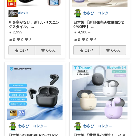
alexis
わさび コレクションもご利用ください
耳を塞がない、新しいリスニン
日本製 【新品発売★数量限定2
グスタイル。
...
0％OFF】
...
￥
2,999
￥
4,580～
0
0
8
0
0
6
コレ
いいね
コレ
いいね
わさび コレクションもご利用ください
わさび コレクションもご利用ください
日本製 SOUNDPEATS Q3 Pro
日本製 「世界最小設計！」イヤ