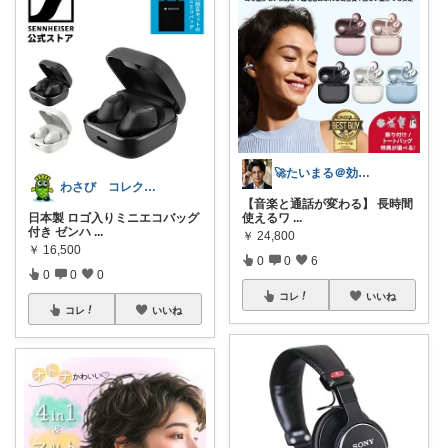
🚀たいまる＠効率至上主義のセレクトニキ
わさび コレクションもご利用ください
【音楽と通話が変わる】 長時間
日本製 ロゴ入りミニエコバッグ
使えるワ
...
付き ゼンハ
...
￥
24,800
￥
16,500
0
0
6
0
0
0
コレ
いいね
コレ
いいね