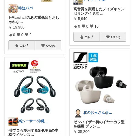
時短パパ
高音質を実現したノイズキャン
セリングイヤホ
...
✨Marshallのあの重低音とおし
￥
5,940
ゃれな
...
0
0
16
￥
19,980
0
0
2
コレ
いいね
コレ
いいね
北のおっさん@ガジェット好き
楽シーサー/沖縄好きのおすすめROOM
ゼンハイザー初のイヤーカフ型
を採用 ブラン
...
🎧プロも愛用するSHUREの本
￥
35,200
格ワイヤレス
...