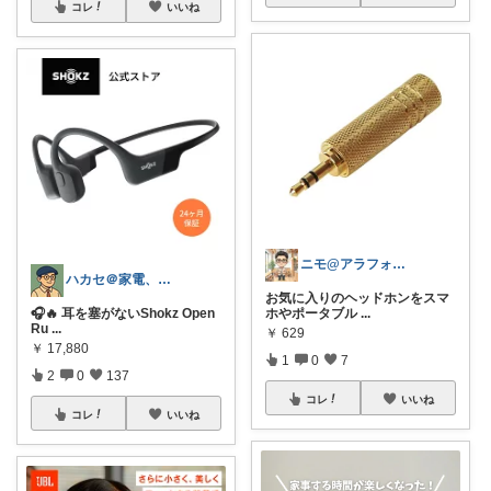
コレ
いいね
ニモ@アラフォーこだわり男子
ハカセ＠家電、PCと知育おもちゃ
お気に入りのヘッドホンをスマ
🎧🔥 耳を塞がないShokz Open
ホやポータブル
...
Ru
...
￥
629
￥
17,880
1
0
7
2
0
137
コレ
いいね
コレ
いいね