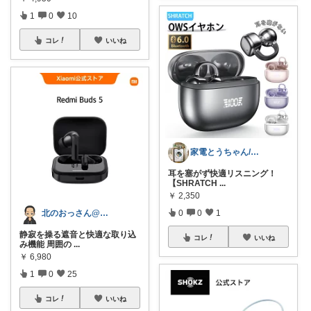
1
0
10
コレ
いいね
家電とうちゃん/2児のパパ✨️購入感謝！
耳を塞がず快適リスニング！
【SHRATCH
...
￥
2,350
0
0
1
北のおっさん@ガジェット好き
静寂を操る遮音と快適な取り込
コレ
いいね
み機能 周囲の
...
￥
6,980
1
0
25
コレ
いいね