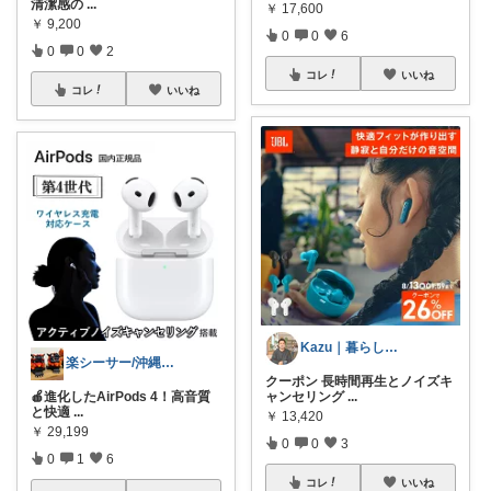
清潔感の
...
￥
17,600
￥
9,200
0
0
6
0
0
2
コレ
いいね
コレ
いいね
Kazu｜暮らしを整えるインテリア
楽シーサー/沖縄好きのおすすめROOM
クーポン 長時間再生とノイズキ
🍎進化したAirPods 4！高音質
ャンセリング
...
と快適
...
￥
13,420
￥
29,199
0
0
3
0
1
6
コレ
いいね