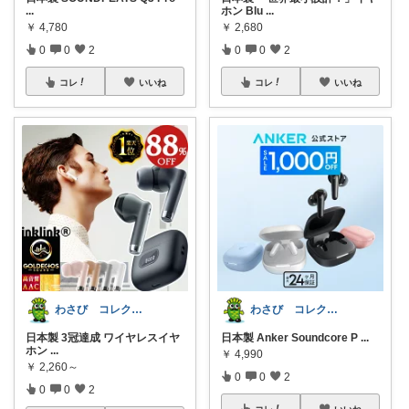
...
ホン Blu
...
￥
4,780
￥
2,680
0
0
2
0
0
2
コレ
いいね
コレ
いいね
わさび コレクションもご利用ください
わさび コレクションもご利用ください
日本製 3冠達成 ワイヤレスイヤ
日本製 Anker Soundcore P
...
ホン
...
￥
4,990
￥
2,260～
0
0
2
0
0
2
コレ
いいね