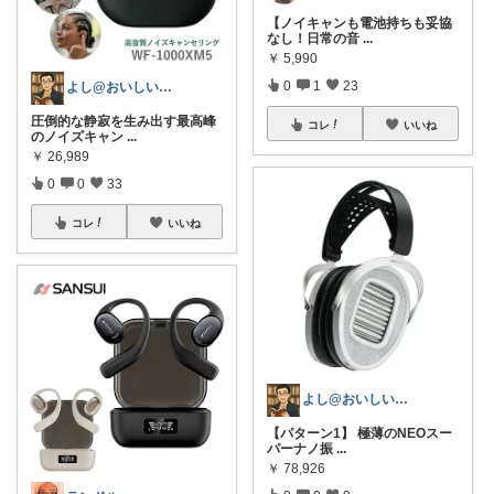
【ノイキャンも電池持ちも妥協
なし！日常の音
...
￥
5,990
0
1
23
よし@おいしいもの大好き
圧倒的な静寂を生み出す最高峰
コレ
いいね
のノイズキャン
...
￥
26,989
0
0
33
コレ
いいね
よし@おいしいもの大好き
【パターン1】 極薄のNEOスー
パーナノ振
...
￥
78,926