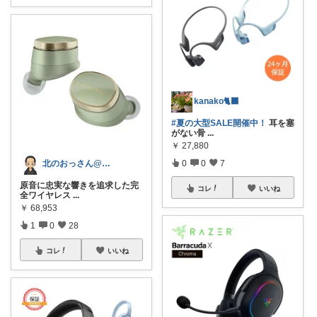
kanako🐈‍⬛
#夏の大型SALE開催中！
耳を塞
がない骨
...
￥
27,880
0
0
7
北のおっさん@ガジェット好き
原音に忠実な響きを追求した完
コレ
いいね
全ワイヤレス
...
￥
68,953
1
0
28
コレ
いいね