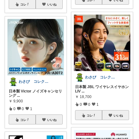
コレ
いいね
わさび コレクションもご利用ください
わさび コレクションもご利用ください
日本製 JBL ワイヤレスイヤホン
日本製 Victor ノイズキャンセリ
LIV
...
ング
...
￥
18,700
￥
9,900
0
0
1
0
0
1
コレ
いいね
コレ
いいね