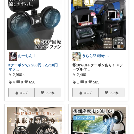
おーちん！
うらら🤍⌇🉐かわいい暮らし
#クーポンで2,980円→2,718円
🉐10%OFFクーポンあり！ ✦テ
マラ
...
ーブル付
...
￥
2,980～
￥
2,460
4
0
656
1
0
585
コレ
いいね
コレ
いいね