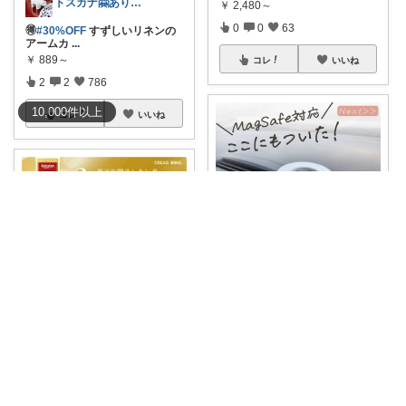
トスカナ🤗ありがとうございます💕
￥
2,480～
0
0
63
🉐
#30%OFF
すずしいリネンの
アームカ
...
￥
889～
コレ
いいね
2
2
786
10,000
件
以上
コレ
いいね
ねむこ🎀楽したいママの購入品ほぼオリ写
480円オフクーポン❤️‍🔥 車やキッ
チン
...
ねこまみれ_経由感謝致します🐈
￥
2,480～
1
0
1005
#夏応援最大52%OFF＆送料無
料🔥
《年
...
￥
1,980～
コレ
いいね