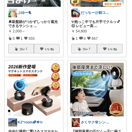
ぶゆー🐈
だっちー@朝コレ5時🚗カー用品探求家
🔔吸盤跡がつかずしっかり遮光
✨抱っこ中でも片手でクルッ💕
できるサンシェ
...
😊 レビュー高
...
￥
2,000～
￥
54,800
0
1
555
1
0
667
コレ
いいね
コレ
いいね
K2*room🌈🐠✨
さくサク🌸シンプルライフと便利なモノ
自由な場所に置けるスマホホル
【後部座席の汗だくっ子に😭エ