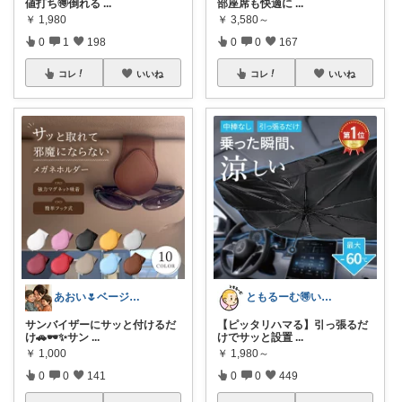
値打ち🉐倒れる
...
部座席も快適に
...
￥
1,980
￥
3,580～
0
1
198
0
0
167
コレ
いいね
コレ
いいね
あおい🌷ベージュ好き♡時短アイテム好き
ともるーむ🉐いいものみっけ‼️
サンバイザーにサッと付けるだ
【ピッタリハマる】引っ張るだ
け🚗🕶️✨サン
...
けでサッと設置
...
￥
1,000
￥
1,980～
0
0
141
0
0
449