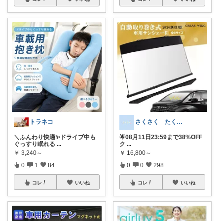
トラネコ
さくさく たくさんの訪問感謝です🙇
＼ふんわり快適✨ドライブ中も
🌟08月11日23:59まで38%OFF
ぐっすり眠れる
...
ク
...
￥
3,240～
￥
16,800～
0
1
84
0
0
298
コレ
いいね
コレ
いいね