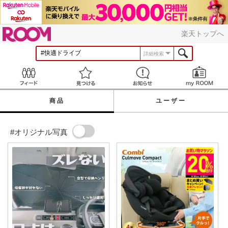
ROOM
楽天トップへ
詳細検索
Feed
見つける
お知らせ
商品
ユーザー
#オリジナル写真