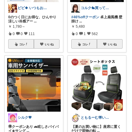
ピピ🍀 いつもお立ち寄りありがとう🥰
コルク🐇買ってよかった！オリジナル写真
0のつく日にお得な、ひんやり
#46%offクーポン
卓上扇風機 壁
涼しい冷感アー
...
掛け
...
￥
1,780～
￥
5,480
0
0
111
0
1
562
コレ
いいね
コレ
いいね
シルク💖
ともるーむ🉐いいものみっけ‼️
🉐クーポンあり 🚗眩しさバイバ
【夏のお買い物に】座席に置く
イ☀️サング
...
だけで荷物の転
...