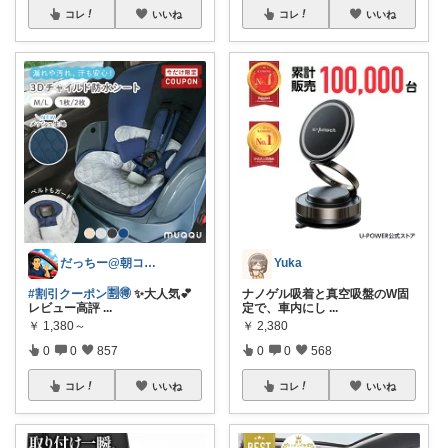
コレ
いいね
コレ
いいね
だっちー@朝コレ5時🚗カー用品探求家
Yuka
#割引クーポン🈹🉐
✨大人気💕
ナノゲル吸着と真空吸盤のW固
レビュー高評
...
定で、車内にし
...
￥
1,380～
￥
2,380
0
0
857
0
0
568
コレ
いいね
コレ
いいね