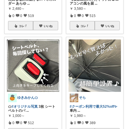
ダー あらゆ
...
アコンの風を届
...
￥
2,480～
￥
3,580～
0
0
519
0
0
515
コレ
いいね
コレ
いいね
ゆきみかん🍊
そら
🍊
#オリジナル写真
3枚 シート
#クーポン利用で最大52%off✨
ベルトのバ
...
車内
...
￥
1,000～
￥
1,980～
0
0
512
0
0
389