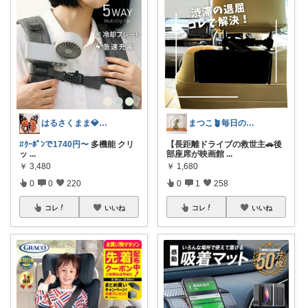
はるさくまま💎兄妹ﾜｰﾏﾏ🦋ig/X
まつこ🪴毎日のくらし、ちょっと心地よく
#ｸｰﾎﾟﾝで1740円〜
多機能 クリ
【長距離ドライブの救世主🚗後
ッ
...
部座席が映画館
...
￥
3,480
￥
1,680
0
0
220
0
1
258
コレ
いいね
コレ
いいね