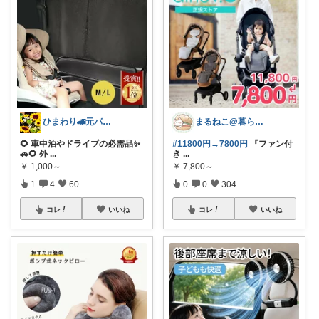
ひまわり🚄元パーサー2児ママ
まるねこ@暮らしと子育て🐈️🌸
🌻 車中泊やドライブの必需品✨
#11800円→7800円
『ファン付
🚗🌻 外
...
き
...
￥
1,000～
￥
7,800～
1
4
60
0
0
304
コレ
いいね
コレ
いいね