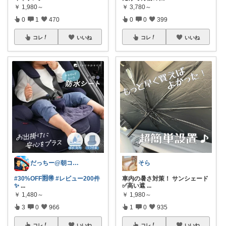
￥
1,980～
￥
3,780～
0
1
470
0
0
399
コレ
いいね
コレ
いいね
だっちー@朝コレ5時🚗カー用品探求家
そら
#30%OFF🈹🉐
#レビュー200件
車内の暑さ対策！ サンシェード
✨
...
✅高い遮
...
￥
1,480～
￥
1,980～
3
0
966
1
0
935
コレ
いいね
コレ
いいね