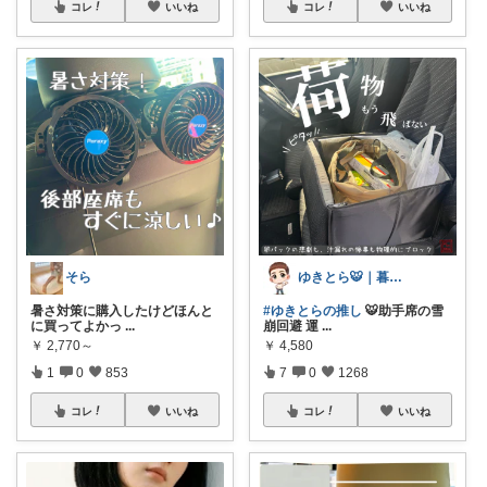
コレ
いいね
コレ
いいね
そら
ゆきとら🐯｜暮らしをラクにしたいパパ
暑さ対策に購入したけどほんと
#ゆきとらの推し
🐯助手席の雪
に買ってよかっ
...
崩回避 運
...
￥
2,770～
￥
4,580
1
0
853
7
0
1268
コレ
いいね
コレ
いいね