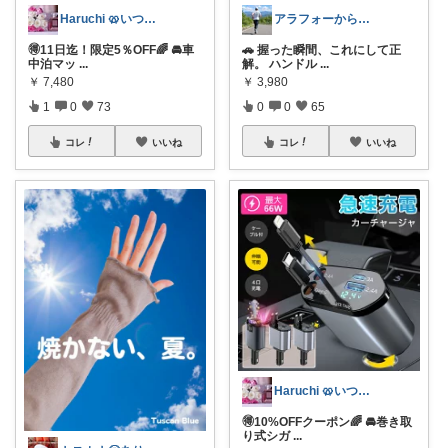
Haruchi 🥨いつもありがとう🌸
アラフォーからのフルマラソン💨タロ
🉐11日迄！限定5％OFF🌈 🚘車
🚗 握った瞬間、これにして正
中泊マッ
...
解。 ハンドル
...
￥
7,480
￥
3,980
1
0
73
0
0
65
コレ
いいね
コレ
いいね
Haruchi 🥨いつもありがとう🌸
🉐10%OFFクーポン🌈 🚘巻き取
り式シガ
...