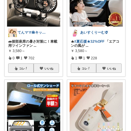
てんママ🥞キッチン雑貨と育児グッズ
あいすくりーむ🍨
🚗後部座席の暑さ対策に！車載
🔥
#夏応援★32%OFF
「エアコ
用ツインファン
...
ンの風が
...
￥
3,580～
￥
3,580～
0
1
702
1
1
228
コレ
いいね
コレ
いいね