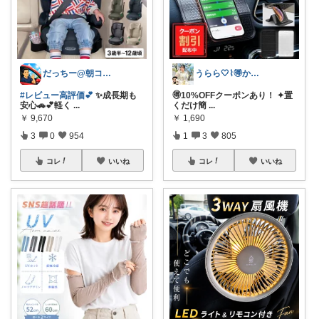
だっちー@朝コレ5時🚗カー用品探求家
うらら🤍⌇🉐かわいい暮らし
#レビュー高評価💕
✨成長期も
🉐10%OFFクーポンあり！ ✦置
安心🚗💕軽く
...
くだけ簡
...
￥
9,670
￥
1,690
3
0
954
1
3
805
コレ
いいね
コレ
いいね