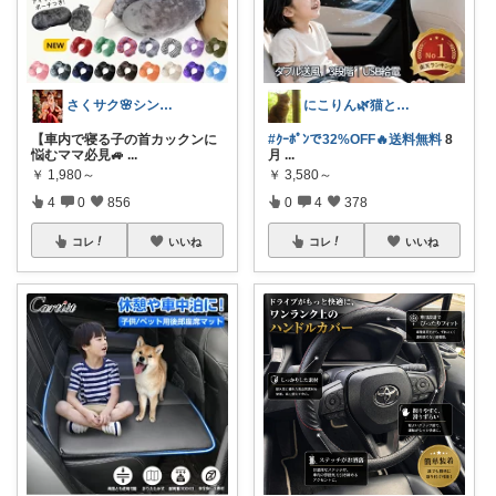
さくサク🌸シンプルライフと便利なモノ
にこりん🌿猫と暮らす主婦のROOM😹
【車内で寝る子の首カックンに
#ｸｰﾎﾟﾝで32%OFF🔥送料無料
8
悩むママ必見🚙
...
月
...
￥
1,980～
￥
3,580～
4
0
856
0
4
378
コレ
いいね
コレ
いいね