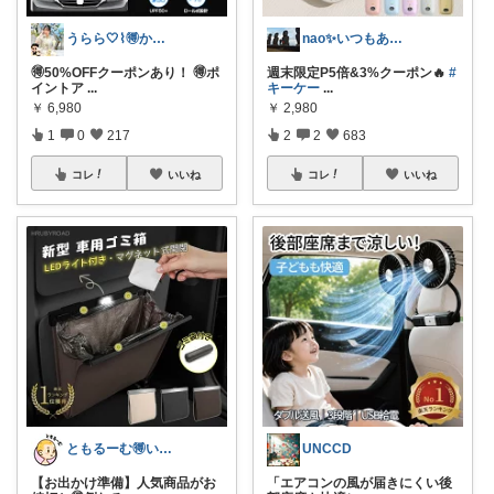
うらら🤍⌇🉐かわいい暮らし
nao✨いつもありがとう😊
🉐50%OFFクーポンあり！ 🉐ポ
週末限定P5倍&3%クーポン🔥
#
イントア
...
キーケー
...
￥
6,980
￥
2,980
1
0
217
2
2
683
コレ
いいね
コレ
いいね
ともるーむ🉐いいものみっけ‼️
UNCCD
【お出かけ準備】人気商品がお
「エアコンの風が届きにくい後