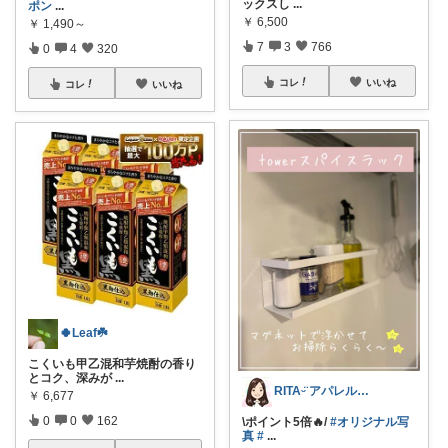
ックスし
...
ポン
...
￥
6,500
￥
1,490～
7
3
766
0
4
320
コレ
いいね
コレ
いいね
🍀Leaf☘️
こくいも甲乙混和芋焼酎の香り
とコク、深みが
...
RITAᵕ̈ アパレル👚｜キッズ👶
￥
6,677
0
0
162
\ポイント5倍🔥/
#オリジナル写
真
#
...