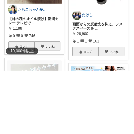
たちこちゃん💎🐢 月始めはオリ写中心
たけし
【柿の種のオイル漬け】新潟カ
レー テレビで
...
​画面からの反射光を抑え、デス
￥
1,188
クスペースを
...
￥
28,900
0
0
746
1
1
161
コレ
いいね
10,000
件
以上
コレ
いいね
naonao⋆⸜ᵀᴴᴬᴺᴷ ᵞᴼᵁ⸝⋆
Olive_mama おしゃれと暮らし
💭【公式】THREE スムースオ