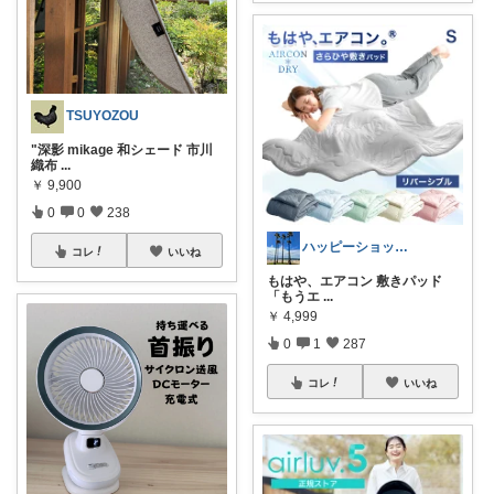
TSUYOZOU
"深影 mikage 和シェード 市川
織布
...
￥
9,900
0
0
238
ハッピーショッパー77
コレ
いいね
もはや、エアコン 敷きパッド
「もうエ
...
￥
4,999
0
1
287
コレ
いいね