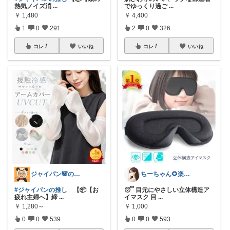
熱気ノイズ消
...
でゆっくり過ご
...
￥
1,480
￥
4,400
1
0
291
2
0
326
コレ
いいね
コレ
いいね
ジャイパン🐼の当直明け回復ROOM
ちーちゃん🌻楽天room
#ジャイパンの推し
【📦【お
😴 目元にやさしい立体構造ア
疲れ主婦へ】締
...
イマスク 目
...
￥
1,280～
￥
1,000
0
0
539
0
0
593