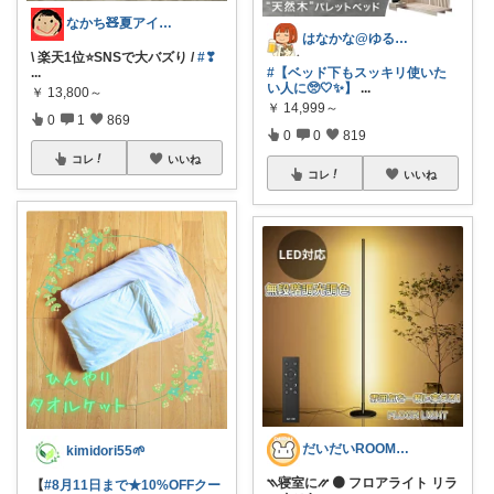
なかち🧸夏アイテム＆便利グッズ✨
はなかな@ゆるふわ暮らし
\ 楽天1位⭐️SNSで大バズり /
#❣
...
#【ベッド下もスッキリ使いた
い人に🥺🤍✨】
...
￥
13,800～
￥
14,999～
0
1
869
0
0
819
コレ
いいね
コレ
いいね
だいだいROOM@整う暮らし｜インテリア
kimidori55🌱
⳹寝室に⳼ 🟠 フロアライト リラ
【
#8月11日まで★10%OFFクー