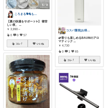
ころまる🐕🐈もふもふ愛好家💓
【夏の快適をサポート✨】 寝苦
しい夜、
...
￥
3,990～
コスパ重視|お得ROOM🐷
0
0
57
🌿香りも楽しめるBAUMのアロ
マティック
...
コレ
いいね
￥
4,730
0
1
65
コレ
いいね