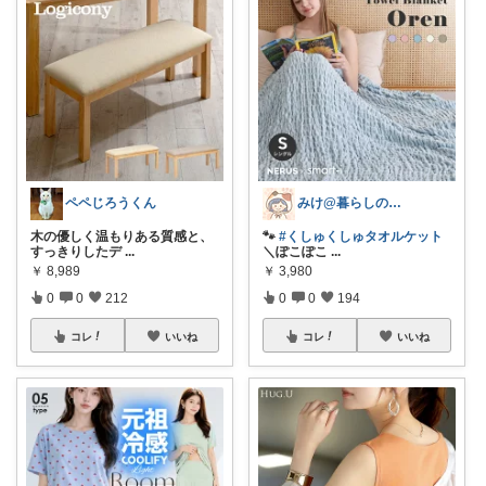
ペペじろうくん
みけ@暮らしのアイテム🫖☕️⁎.
木の優しく温もりある質感と、
🐾
#くしゅくしゅタオルケット
すっきりしたデ
...
＼ぽこぽこ
...
￥
8,989
￥
3,980
0
0
212
0
0
194
コレ
いいね
コレ
いいね