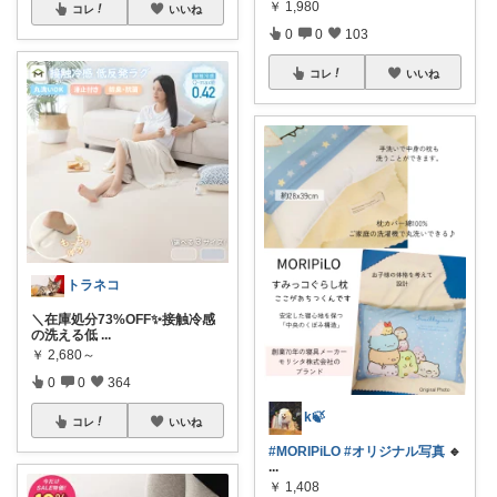
￥
1,980
コレ
いいね
0
0
103
コレ
いいね
トラネコ
＼在庫処分73%OFF✨接触冷感
の洗える低
...
￥
2,680～
0
0
364
k🍃
コレ
いいね
#MORIPiLO
#オリジナル写真
🔹
...
￥
1,408