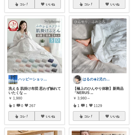
コレ
いいね
コレ
いいね
ハッピーショッパー77
はるの☀️2児のママ𓂃◌𓈒𓐍
洗える 肌掛け布団 思わず触れて
【極上のひんやり体験】新商品
いたくな
...
「NERUS
...
￥
1,980
￥
3,980～
0
0
267
1
1
1129
コレ
いいね
コレ
いいね