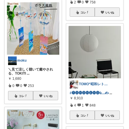
2
0
758
コレ
いいね
moku
＼見て涼しく聴いて癒やされ
る、TOKITI
...
￥
1,680
TOMO*昭和レトロ 📷🍎
0
0
253
#🅣🅞︎🅜🅞︎🅜🅔︎🅜🅞︎︎︎︎Ҩ...✍
...
コレ
いいね
￥
8,910
4
1
848
コレ
いいね