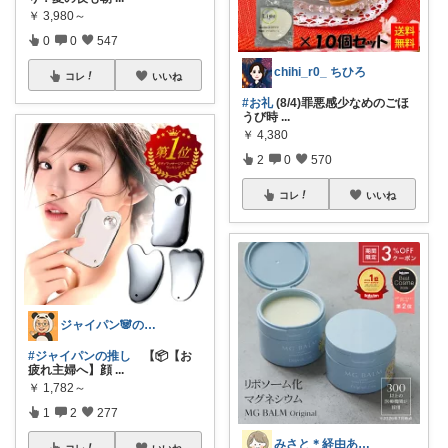
￥
3,980～
0
0
547
chihi_r0_ ちひろ
コレ
いいね
#お礼
(8/4)罪悪感少なめのごほ
うび時
...
￥
4,380
2
0
570
コレ
いいね
ジャイパン🐼の当直明け回復ROOM
#ジャイパンの推し
【📦【お
疲れ主婦へ】顔
...
￥
1,782～
1
2
277
みさと＊経由ありがとうございます🧡