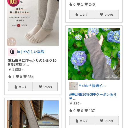
0
1
240
コレ
いいね
io｜やさしい温活
重ね履きにぴったりのシルク10
0％5本指ソ
...
￥
1,053～
1
0
364
＊shie＊快適インテリア＆雑貨グッズ
コレ
いいね
#🎟LINE10%OFFクーポンあり
❤︎
...
￥
889～
0
0
137
コレ
いいね