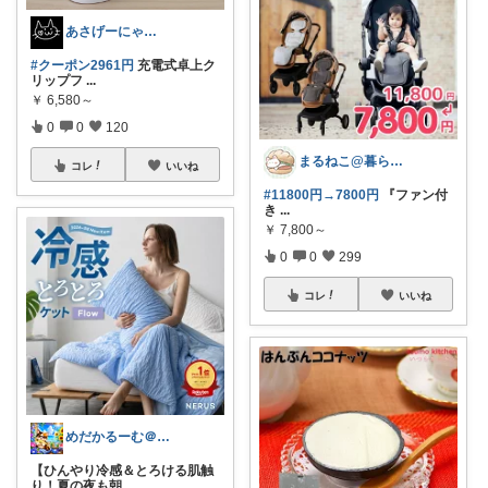
あさげーにゃ🐈‍⬛✨
#クーポン2961円
充電式卓上ク
リップフ
...
￥
6,580～
0
0
120
まるねこ@暮らしと子育て🐈️🌸
コレ
いいね
#11800円→7800円
『ファン付
き
...
￥
7,800～
0
0
299
コレ
いいね
めだかるーむ＠ありがとうございます。
【ひんやり冷感＆とろける肌触
り！夏の夜も朝
...