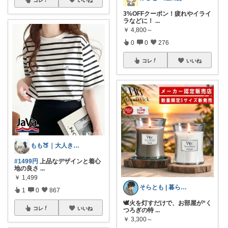
コレ
いいね
3%OFFクーポン！疲れやイライ
ラなどに！
...
￥
4,800～
0
0
276
コレ
いいね
もも🍑｜大人きれいめファッション
#1499円
上品なデザインと着心
地の良さ
...
￥
1,499
そらとも | 暮らしItem🕊️朝コレ
1
0
867
🕊️火を灯すだけで、お部屋が“く
コレ
いいね
つろぎの特
...
￥
3,300～