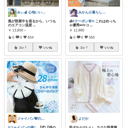
みぃ🍎 心地いい暮らし
みかん@暮らしのもの／暑さ対策に全力⛱️
風が部屋中を巡るから、いつも
🧊
#クーポン有✨
これはめっち
のエアコン温度
...
ゃ優秀👀✨コ
...
￥
13,800～
￥
12,980
0
0
654
0
0
565
コレ
いいね
コレ
いいね
ジャイパン🐼の当直明け回復ROOM
よだか
#ジャイパンの推し
【📦【頭の
肌ざわりのいい、ラクな部屋着