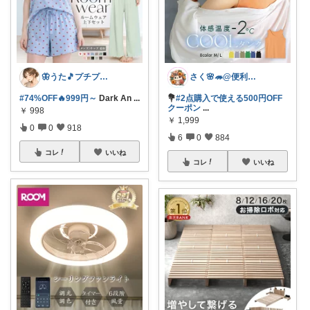
🦋うた🎵プチプラでも妥協したくない
さく🌸🦔@便利でかわいいを探す旅
#74%OFF🔥999円～
Dark An
...
💐
#2点購入で使える500円OFF
クーポン
...
￥
998
￥
1,999
0
0
918
6
0
884
コレ
いいね
コレ
いいね