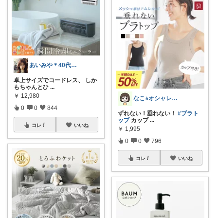
あいみや＊40代🌷くらしを楽しむ
卓上サイズでコードレス、 しか
もちゃんとひ
...
￥
12,980
なこ⭐︎オシャレとインテリア🪴🌱
0
0
844
ずれない！垂れない！
#ブラト
ップ
カップ
...
コレ
いいね
￥
1,995
0
0
796
コレ
いいね