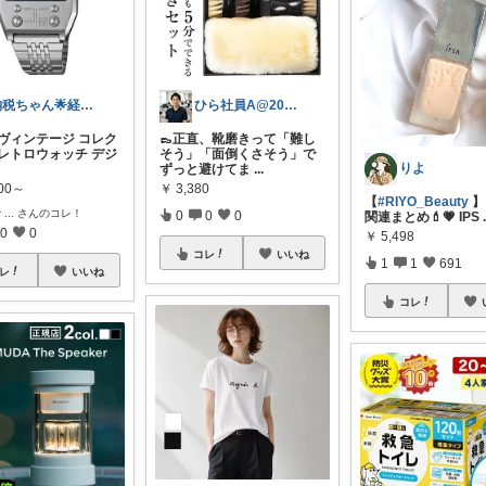
納税ちゃん🌟経由購入★
ひら社員A@20代の家づくり・愛用品
 ヴィンテージ コレク
👞正直、靴磨きって「難し
 レトロウォッチ デジ
そう」「面倒くさそう」で
りよ
ずっと避けてま
...
900～
￥
3,380
【
#RIYO_Beauty
】
r
...
さんのコレ！
0
0
0
関連まとめ💄💗 IPS
0
0
￥
5,498
コレ
いいね
1
1
691
レ
いいね
コレ