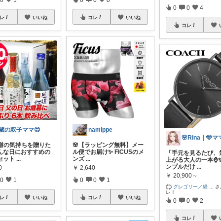
0
0
4
レ
いいね
コレ
いいね
コレ
3歳の双子ママ😍
namippe
感謝の気持ちを贈りた
🌸【ラッピング無料】メー
んな日におすすめの
ル便でお届け✨ FICUSのメ
「手元を見るたび、
セット
...
ンズ
...
上がる大人の一本⌚✨
ンプルだけ
...
0
￥
2,640
￥
20,900～
0
1
0
0
1
グレゴリー／経
...
さ
レ！
レ
いいね
コレ
いいね
0
0
2
コレ