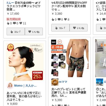
#ムー
⏰𝟴/𝟳(金)𝟬時〜 🌿ド
✨8月5日24時間限定5%OFF
👉頑
ラクエコラボ🔶ジェラピケ
クーポン配布中✨ 楽天水割
に、ひ
部屋
...
りセ
...
スして
￥
17,490
￥
3,380
￥
14,4
販売開始前
0
0
8
1
0
0
11
コレ
いいね
コ
コレ
いいね
mママ
Momo｜大人かわいい生活‪·͜· ❤︎
夫へのプレゼントに買って
🕒こ
正解でした☺ 某有名声優愛
✨「お
あっついのに冷え性で正に
用の、SA
...
があな
更年期。 首の後ろが冷たい
人はそこを
...
￥
5,390
￥
2,4
￥
9,800
0
0
0
0