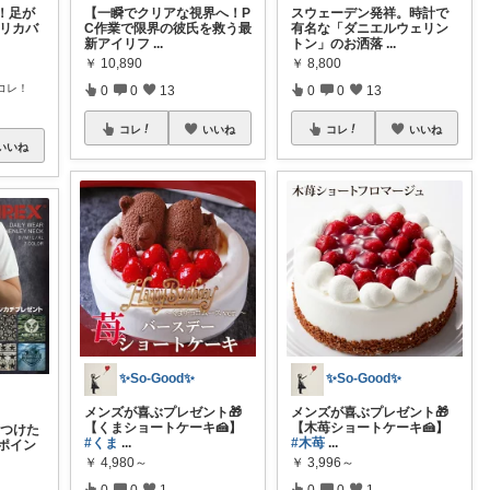
！足が
【一瞬でクリアな視界へ！P
スウェーデン発祥。時計で
 リカバ
C作業で限界の彼氏を救う最
有名な「ダニエルウェリン
新アイリフ
...
トン」のお洒落
...
￥
10,890
￥
8,800
コレ！
0
0
13
0
0
13
コレ
いいね
コレ
いいね
いいね
✨So-Good✨
✨So-Good✨
メンズが喜ぶプレゼント🎁
メンズが喜ぶプレゼント🎁
【くまショートケーキ🍰】
【木苺ショートケーキ🍰】
見つけた
#くま
...
#木苺
...
ポイン
￥
4,980～
￥
3,996～
0
0
1
0
0
1