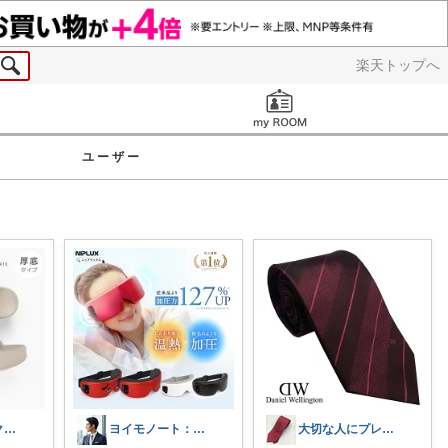
楽天トップへ
お知らせ
ユーザー
まいにちセレクトdays
ヨイモノート：彼氏・旦那を高年収に育てる
大切な人にプレゼント～赤ネクタイROOM