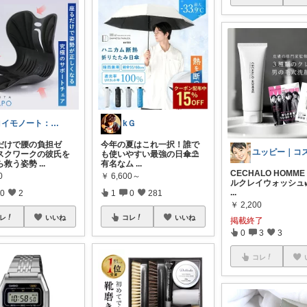
ヨイモノート：彼氏・旦那を高年収に育てる
kＧ
だけで腰の負担ゼ
今年の夏はこれ一択！誰で
スクワークの彼氏を
も使いやすい最強の日傘⛱️
ら救う姿勢
...
有名なム
...
CECHALO HOMM
0
￥
6,600～
ルクレイウォッシュ
...
0
2
1
0
281
￥
2,200
レ
いいね
コレ
いいね
掲載終了
0
3
3
コレ