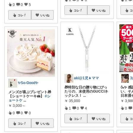
0
0
5
コレ
いいね
コ
コレ
いいね
aki@1児👧ママ
✨So-Good✨
🎁特別な日の贈り物にぴっ
🍶✨ 
たりの、未使用のGUCCIネ
い、そ
メンズが喜ぶプレゼント🎁
ックレス！
...
日本酒
【ショートケーキ🍰】
#シ
ョートケ
...
￥
35,000
￥
3,98
￥
3,000～
1
0
4
0
0
0
0
コレ
いいね
コ
コレ
いいね