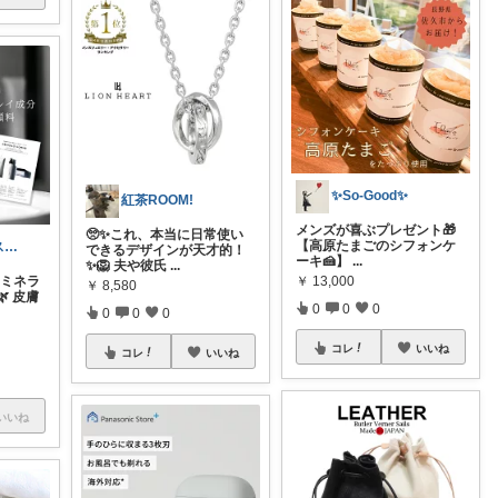
✨So-Good✨
紅茶ROOM!
メンズが喜ぶプレゼント🎁
🥺✨これ、本当に日常使い
【高原たまごのシフォンケ
ユッピー｜コスメと子育てROOM
できるデザインが天才的！
ーキ🍰】
...
✨🦁 夫や彼氏
...
E ミネラ
￥
13,000
￥
8,580
 皮膚
0
0
0
0
0
0
コレ
いいね
コレ
いいね
いいね