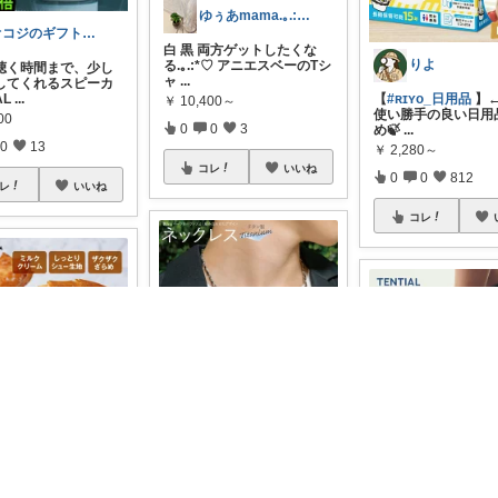
ゆぅあmama.｡.:*♡感謝です
オコジのギフト研究室
白 黒 両方ゲットしたくな
りよ
る.｡.:*♡ アニエスベーのTシ
聴く時間まで、少し
ャ
...
してくれるスピーカ
AL
...
【
#ʀɪʏᴏ_日用品
】
￥
10,400～
使い勝手の良い日用
00
0
0
3
め🍃
...
0
13
￥
2,280～
コレ
いいね
0
0
812
レ
いいね
コレ
カゲロウ
So-Good✨
#送料無料
異なるパーツを
バランスよく組み合わせた
が喜ぶプレゼント🎁
表情豊かな
...
ースティック🍰シュ