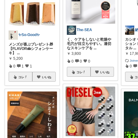
The-SEA
✨So-Good✨
く、ケアをしないと乾燥や
カシオ
毛穴が目立ちやすい。適切
ション
メンズが喜ぶプレゼント🎁
なスキンケアを
...
タル
...
【FLAVOR🍰シフォンケー
キ】
...
￥
3,800
￥
17,
￥
5,200
Joine
0
0
0
0
1
1
0
コレ
いいね
コレ
いいね
コ