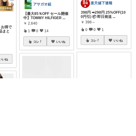
楽天値下速報
アサガオ組
398円 ➡298円 25%OFF(10
【最大85％OFF セール開催
0円引) 📦 即日発送
...
中】TOMMY HILFIGER
...
￥
398～
￥
2,640
←お得で
0
0
1
1
0
14
品まと
コレ
いいね
コレ
いいね
いいね
🏡 LifePicks
💼毎日の通勤を、もっとス
マートで快適に✨ 大容量な
のに軽量で
...
夫婦で使える素敵なギフト厳選🎁/清潔感
￥
4,699
𝚁𝚒𝚊年子ママ♡経由感謝𓂃◌𓈒