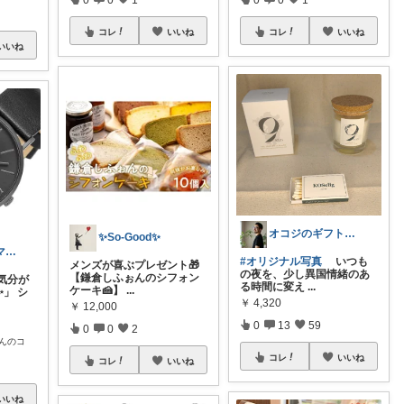
コレ
いいね
コレ
いいね
いいね
オコジのギフト研究室
✨So-Good✨
🌸Rina｜🩵ママ必見アイテム🩵
#オリジナル写真
いつも
メンズが喜ぶプレゼント🎁
の夜を、少し異国情緒のあ
【鎌倉しふぉんのシフォン
気分が
る時間に変え
...
ケーキ🍰】
...
」 シ
￥
4,320
￥
12,000
0
13
59
0
0
2
んのコ
コレ
いいね
コレ
いいね
いいね