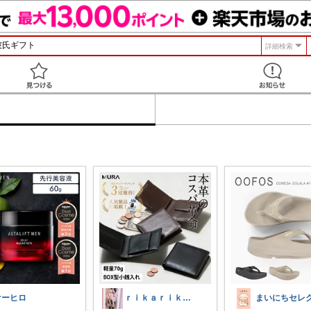
詳細検索
見つける
ケーヒロ
ｒｉｋａｒｉｋａ♡ｒｏｏｍ８年連続💎