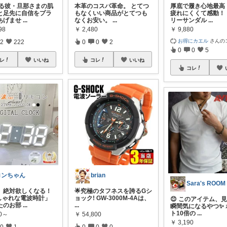
張る彼・旦那さまの肌
本革のコスパ革命。 とてつ
厚底で履き心地最高
と足先に自信をプラ
もなくいい商品がとてつも
疲れにくくて感動！
あげませ
...
なくお安い。
...
リーサンダル
...
98
￥
2,480
￥
9,880
お得にカエル
さんの
2
222
0
0
2
0
0
5
レ
いいね
コレ
いいね
コレ
ロンちゃん
brian
Sara's ROOM
れ、絶対欲しくなる！
🌟究極のタフネスを誇るGシ
しゃれな電波時計」
ョック! GW-3000M-4Aは、
😊 このアイテム、
たのお部
...
...
瞬間気になるやつ✨ 
ト10倍の
...
80～
￥
54,800
￥
3,190
0
1
0
0
0