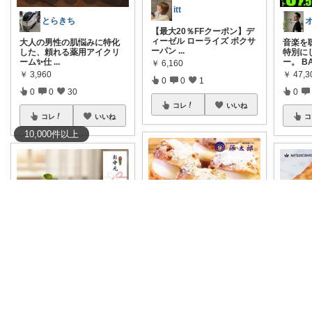
itt
とらきち
【最大20％FFクーポン】デ
ィーゼル ローライズ ボクサ
​大人の男性の肌悩みに特化
音楽を
ーパン
...
した、頼れる薬用アイクリ
特別に
ーム✨ ​仕
...
ー。 B
￥
6,160
￥
3,960
￥
47,3
0
0
1
0
0
30
0
コレ
いいね
コレ
いいね
コ
10,000
件
以上
✨So-Good✨
✨So-Good✨
✨
メンズが喜ぶプレゼント🎁
【朝霧高原シュークリーム
メンズが喜ぶプレゼント🎁
メンズ
🍰】
#朝
...
【俵シュー🍰シュークリー
【シュ