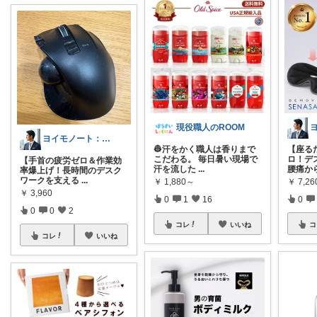
現役職人のROOM
ヨイモノート：彼氏・旦那を高年収に育てる
👷汗をかく職人は香りまで
【座る
こだわる。 毎日暑い現場で
ロ！デ
【手首の疲労ゼロ＆作業効
汗を流した
...
腰痛か
率爆上げ！長時間のデスク
ワークを支える
...
￥
1,880～
￥
7,26
￥
3,960
0
1
16
0
0
0
2
コレ
いいね
コ
コレ
いいね