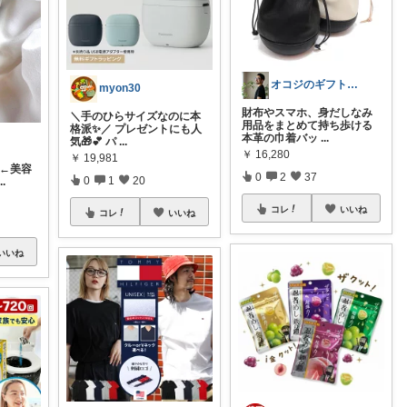
オコジのギフト研究室
myon30
財布やスマホ、身だしなみ
＼手のひらサイズなのに本
用品をまとめて持ち歩ける
格派✨／ プレゼントにも人
本革の巾着バッ
...
気🎁💕 パ
...
￥
16,280
￥
19,981
←美容
0
2
37
0
1
20
...
コレ
いいね
コレ
いいね
いいね