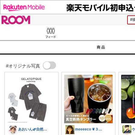
ROOM
Feed
商品
#オリジナル写真
あおいん🌿自然派&無添加さん
meeeeco ❦３児ママ ❦