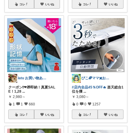
コレ
いいね
コレ
いいね
latu お買い物ありがとうございます
ぴこ🌈ママ✖️お洒落✖️お得
クーポン❗❤🎁即納！真夏SAL
#店内全品45％OFF🔥
楽天総合1
E！1,28
...
位を獲
...
￥
2,980～
￥
3,080～
1
1
660
0
0
1257
コレ
いいね
コレ
いいね