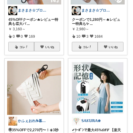
まさまさ☆プロフも見てね✨
まさまさ☆プロフも見てね✨
45%OFFクーポン🔥レビュー特
クーポンで1,280円～🔥レビュ
典も👏大バ
...
ー特典も✨
...
￥
3,160～
￥
2,980～
0
0
169
10
3
1684
コレ
いいね
コレ
いいね
かふぇおれ☕暮らしを整える便利グッズ🍀
𝕊𝔸𝕂𝕌ℝ𝔸❀
🉐35%OFFで2,270円〜！☀️3秒
✔︎ｸｰﾎﾟﾝで最大45%𝑶𝑭𝑭 【楽天