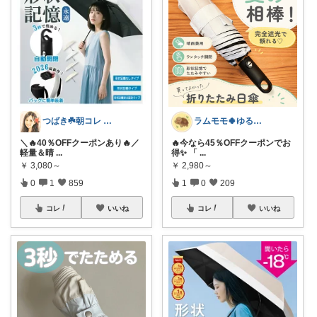
つばき☘️朝コレ 家事・育児・仕事を楽に
ラムモモ🍀ゆるっとミニマル
＼🔥40％OFFクーポンあり🔥／
🔥今なら45％OFFクーポンでお
軽量＆晴
...
得✨ 「
...
￥
3,080～
￥
2,980～
0
1
859
1
0
209
コレ
いいね
コレ
いいね