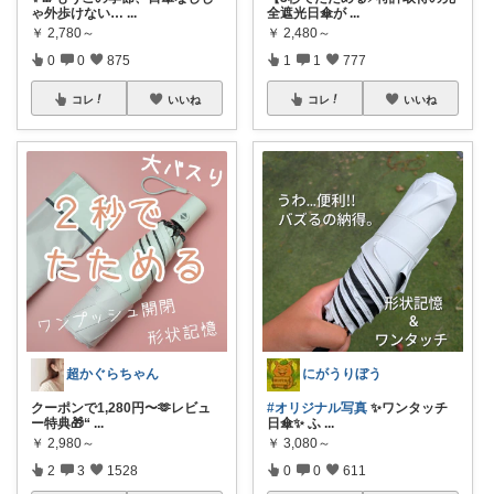
ゃ外歩けない…
...
全遮光日傘が
...
￥
2,780～
￥
2,480～
0
0
875
1
1
777
コレ
いいね
コレ
いいね
超かぐらちゃん
にがうりぼう
クーポンで1,280円〜🫶レビュ
#オリジナル写真
✨ワンタッチ
ー特典🎁“
...
日傘✨ ふ
...
￥
2,980～
￥
3,080～
2
3
1528
0
0
611