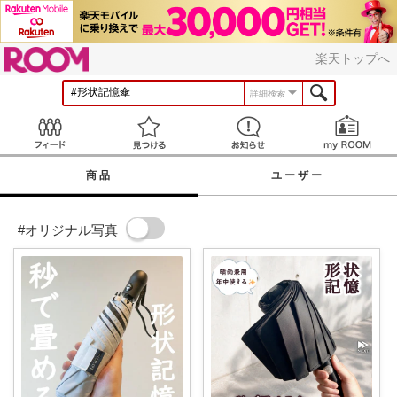
ROOM
楽天トップへ
詳細検索
Feed
見つける
お知らせ
商品
ユーザー
#オリジナル写真