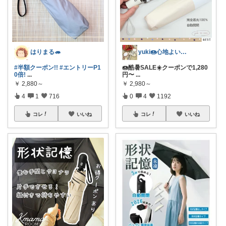
はりまる🦔
yuki🍩心地よいものに囲まれて💛
#半額クーポン!!
#エントリーP1
🍩酷暑SALE☀️クーポンで1,280
0倍!
...
円〜
...
￥
2,880～
￥
2,980～
4
1
716
0
4
1192
コレ
いいね
コレ
いいね