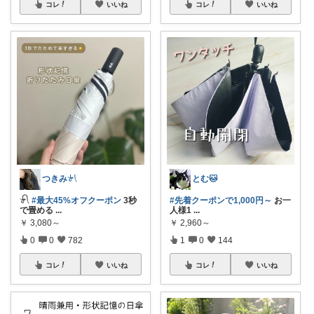
コレ
いいね
コレ
いいね
つきみ𓍯
とむ🐱
𓍯
#最大45%オフクーポン
3秒
#先着クーポンで1,000円～
お一
で畳める
...
人様1
...
￥
3,080～
￥
2,960～
0
0
782
1
0
144
コレ
いいね
コレ
いいね