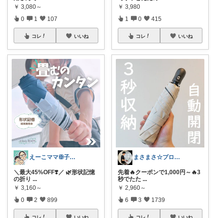
￥
3,080～
￥
3,980
0
1
107
1
0
415
コレ
いいね
コレ
いいね
えーこママꕥ子供達と夏を楽しむぞ☀️
まさまさ☆プロフも見てね✨
＼最大45%OFF❣️／ 🌿形状記憶
先着🔥クーポンで1,000円～🔥3
の折り
...
秒でたた
...
￥
3,160～
￥
2,960～
0
2
899
6
3
1739
コレ
いいね
コレ
いいね