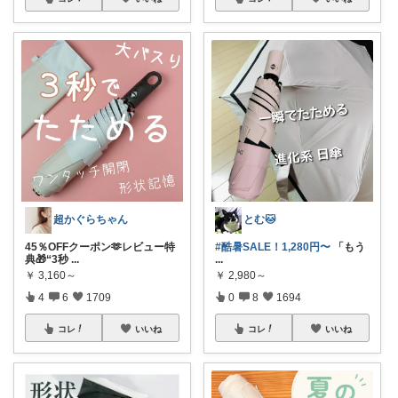
超かぐらちゃん
とむ🐱
45％OFFクーポン🫶レビュー特
#酷暑SALE！1,280円〜
​「もう
典🎁“3秒
...
...
￥
3,160～
￥
2,980～
4
6
1709
0
8
1694
コレ
いいね
コレ
いいね