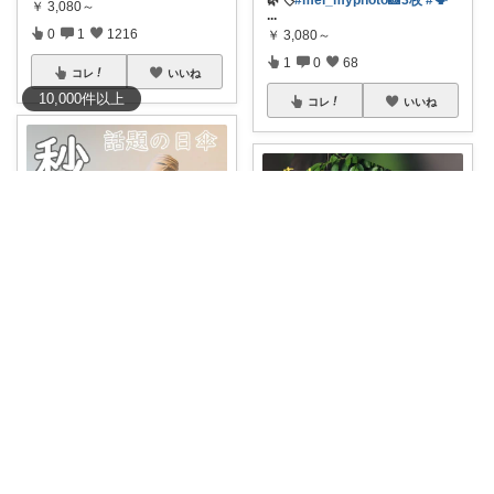
🌿🏷️
#mei_myphoto📸3枚
#🗣
￥
3,080～
...
0
1
1216
￥
3,080～
1
0
68
コレ
いいね
10,000
件
以上
コレ
いいね
まさまさ☆プロフも見てね✨
とむ🐱
45%OFFクーポン🔥レビュー特
典も👏大バ
...
ワンタッチで、太陽も雨も速攻
￥
3,080～
ガード。美しい
...
7
5
1749
￥
1,980～
2
6
1711
コレ
いいね