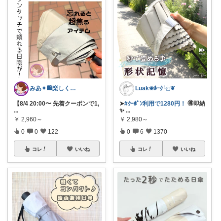
みあ✦🛍️楽しくお買い物
Luak❀ﾙｰｸ ⿻❦
【8/4 20:00〜 先着クーポンで1,
➤
#ｸｰﾎﾟﾝ利用で1280円！
🉐即納
...
✨
...
￥
2,960～
￥
2,980～
0
0
122
0
6
1370
コレ
いいね
コレ
いいね