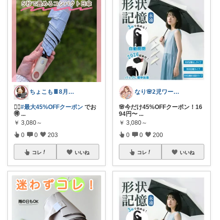
ちょこも🍫8月の推し♡お買物メモ
なり🌸2児ワーママの楽しい暮らし
🏃‍♀️
#最大45%OFFクーポン
でお
🌸今だけ45%OFFクーポン！16
🉐
...
94円〜
...
￥
3,080～
￥
3,080～
0
0
203
0
0
200
コレ
いいね
コレ
いいね