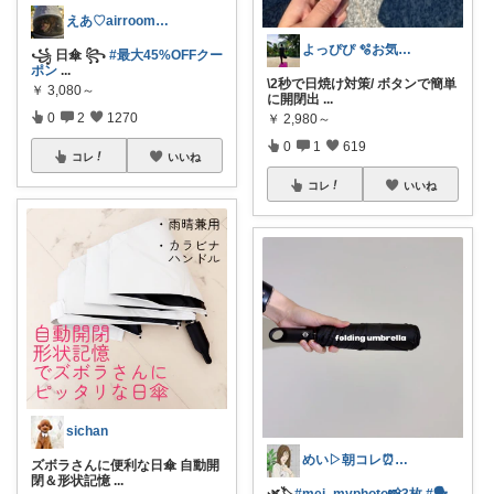
えあ♡airroom❀ラクして整う暮らし
よっぴぴ 🫧お気に入りに囲まれた暮らし
꧁ 日傘 ꧂
#最大45%OFFクー
ポン
...
\2秒で日焼け対策/ ボタンで簡単
￥
3,080～
に開閉出
...
0
2
1270
￥
2,980～
0
1
619
コレ
いいね
コレ
いいね
sichan
めい▷朝コレ⏰コメ挨拶不要🌿
ズボラさんに便利な日傘 自動開
閉＆形状記憶
...