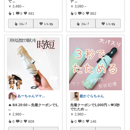
で
...
デ
...
￥
3,480～
￥
3,080～
1
0
491
0
0
862
コレ
いいね
コレ
いいね
あーちゃんママ🐣朝コレ5時✨2y娘
超かぐらちゃん
🔥 8/4 20:00～先着クーポンで1,
先着クーポンで1,000円～🫶3秒
...
でたため
...
￥
2,960～
￥
2,960～
0
0
809
0
0
146