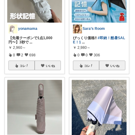
yonamama
Sara’s Room
【先着クーポンで1点1,000
びっくり価格‼️
#即納！酷暑SAL
円〜】3秒で
...
E！1
...
￥
2,960～
￥
2,980～
0
2
698
0
0
306
コレ
いいね
コレ
いいね