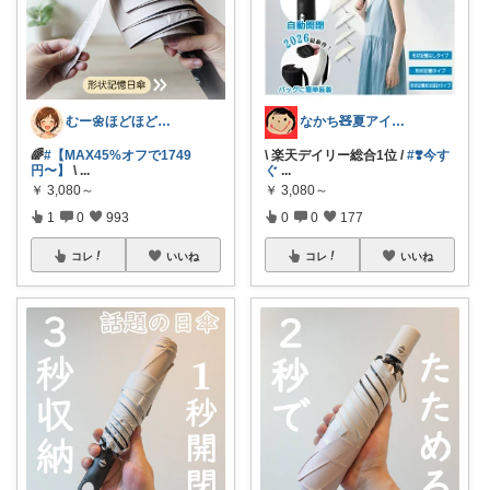
むー🌼ほどほど生活🌼
なかち🧸夏アイテム＆便利グッズ✨
🌈
#【MAX45%オフで1749
\ 楽天デイリー総合1位 /
#❣️今す
円〜】
\
...
ぐ
...
￥
3,080～
￥
3,080～
1
0
993
0
0
177
コレ
いいね
コレ
いいね