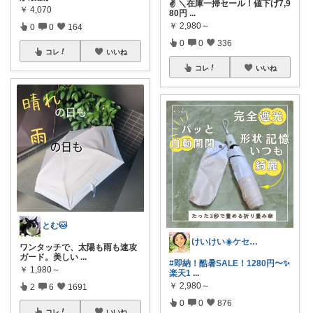
✌️ ＼在庫一掃セール！値下げ7,9
￥
4,070
80円
...
￥
2,980～
0
0
164
0
0
336
コレ
いいね
コレ
いいね
とむ🐱
けいけい☀️ケセラセラと軽やかに🌻
ワンタッチで、太陽も雨も速攻
ガード。美しい
...
#即納！酷暑SALE！1280円〜✨
￥
1,980～
楽天1
...
￥
2,980～
2
6
1691
0
0
876
コレ
いいね