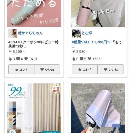
超かぐらちゃん
とむ🐱
45％OFFクーポン🫶レビュー特
#酷暑SALE！1,280円〜
​「もう
典🎁“3秒
...
...
￥
3,160～
￥
2,980～
3
4
1613
0
6
1596
コレ
いいね
コレ
いいね