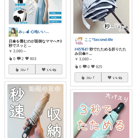
みぃ🍎 心地いい暮らし
ここ*Second-life
日傘を畳むのが面倒なママへ☂️3
秒でスッと
...
#45％ｵﾌ
秒でたためる折りたた
￥
3,080～
み日傘ෆ
...
0
2
903
￥
3,080～
0
0
925
コレ
いいね
コレ
いいね