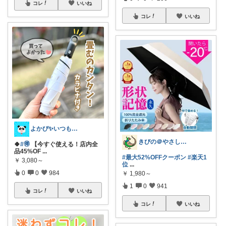
コレ
いいね
コレ
いいね
よかぴ✨いつも感謝です💖😊💖
きびの＠やさしさで暮らしをデザイン
🍀
#🉐
【今すぐ使える！店内全
品45%OF
...
#最大52%OFFクーポン
#楽天1
￥
3,080～
位
...
0
0
984
￥
1,980～
1
0
941
コレ
いいね
コレ
いいね