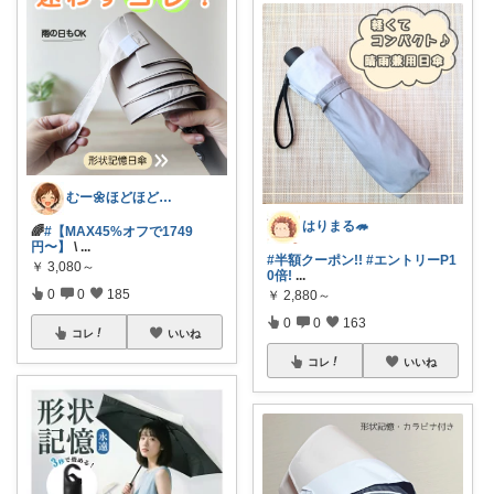
むー🌼ほどほど生活🌼
はりまる🦔
🌈
#【MAX45%オフで1749
円〜】
\
...
#半額クーポン!!
#エントリーP1
￥
3,080～
0倍!
...
0
0
185
￥
2,880～
0
0
163
コレ
いいね
コレ
いいね