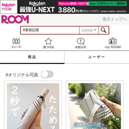
ROOM
楽天トップへ
詳細検索
Feed
見つける
お知らせ
商品
ユーザー
#オリジナル写真