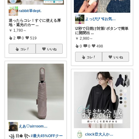
rabbit🐰dept.
よっぴぴ 🫧お気に入りに囲まれた暮らし
迷ったらコレ！すぐに使える厚
地・遮光のカー
...
\2秒で日焼け対策/ ボタンで簡単
￥
1,780～
に開閉出
...
2
0
519
￥
2,980～
0
0
498
コレ
いいね
コレ
いいね
えあ♡airroom❀ラクして整う暮らし
clock⏰大人かわいい
꧁ 日傘 ꧂
#最大45%OFFクー