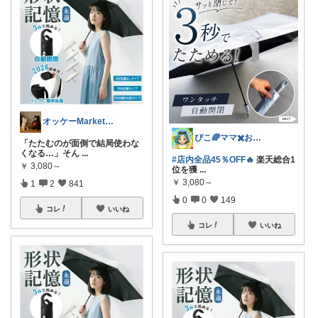
オッケーMarket🎀🛒
ぴこ🌈ママ✖️お洒落✖️お得
「たたむのが面倒で結局使わな
くなる…」そん
...
#店内全品45％OFF🔥
楽天総合1
￥
3,080～
位を獲
...
￥
3,080～
1
2
841
0
0
149
コレ
いいね
コレ
いいね