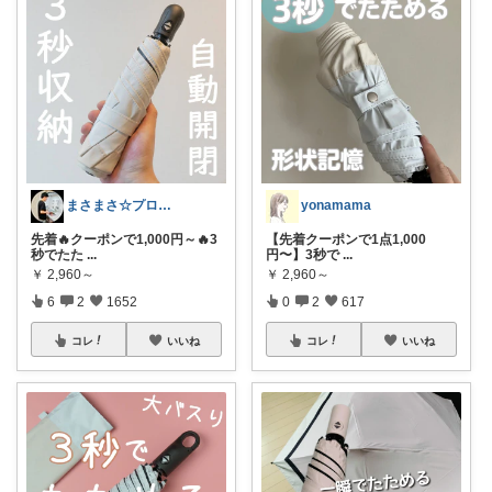
まさまさ☆プロフも見てね✨
yonamama
先着🔥クーポンで1,000円～🔥3
【先着クーポンで1点1,000
秒でたた
...
円〜】3秒で
...
￥
2,960～
￥
2,960～
6
2
1652
0
2
617
コレ
いいね
コレ
いいね