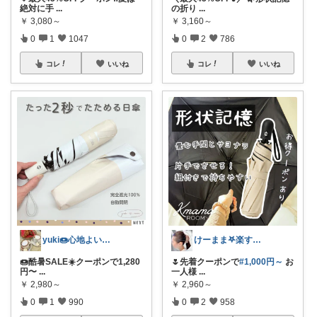
絶対に手
...
の折り
...
￥
3,080～
￥
3,160～
0
1
1047
0
2
786
コレ
いいね
コレ
いいね
yuki🍩心地よいものに囲まれて💛
けーまま𖤐楽する家づくり☀︎*.｡
🍩酷暑SALE☀️クーポンで1,280
🌷先着クーポンで
#1,000円～
お
円〜
...
一人様
...
￥
2,980～
￥
2,960～
0
1
990
0
2
958