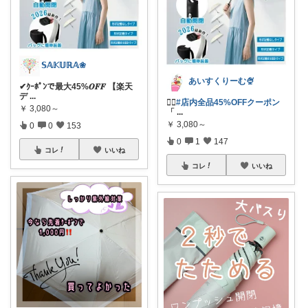
𝕊𝔸𝕂𝕌ℝ𝔸❀
あいすくりーむ🍨
✔︎ｸｰﾎﾟﾝで最大45%𝑶𝑭𝑭 【楽天
デ
...
❤️‍🔥
#店内全品45%OFFクーポン
￥
3,080～
「
...
￥
3,080～
0
0
153
0
1
147
コレ
いいね
コレ
いいね