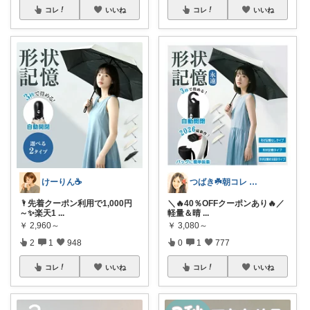
コレ
いいね
コレ
いいね
けーりん☕️
つばき☘️朝コレ 家事・育児・仕事を楽に
🌂先着クーポン利用で1,000円
＼🔥40％OFFクーポンあり🔥／
～✨楽天1
...
軽量＆晴
...
￥
2,960～
￥
3,080～
2
1
948
0
1
777
コレ
いいね
コレ
いいね