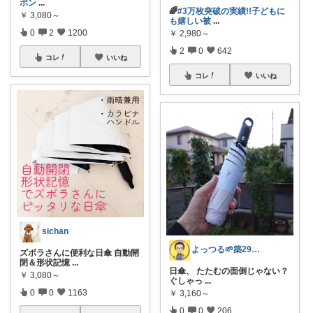
ポン
...
🌈
#3万枚突破の実績!!子どもに
￥
3,080～
も嬉しい被
...
0
2
1200
￥
2,980～
2
0
642
コレ
いいね
コレ
いいね
sichan
よっつる🌱築29年オシャレ改造発信中！
ズボラさんに便利な日傘 自動開
閉＆形状記憶
...
日傘、 たたむの面倒じゃない？
￥
3,080～
ぐしゃっ
...
0
0
1163
￥
3,160～
0
0
206