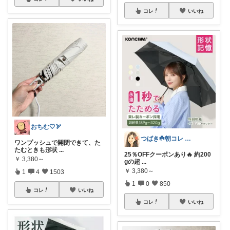
コレ
いいね
おちむ🤍🏹
つばき☘️朝コレ 家事・育児・仕事を楽に
ワンプッシュで開閉できて、た
たむときも形状
...
25％OFFクーポンあり🔥 約200
￥
3,380～
gの超
...
￥
3,380～
1
4
1503
1
0
850
コレ
いいね
コレ
いいね