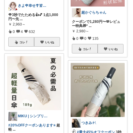
きよ🌹幸せ🎐皆様のお心遣いに感謝💖
超かぐらちゃん
🌹3秒でたためる👍💕 1点1,000
円〜先
...
クーポンで1,280円〜🫶レビュ
￥
2,960～
ー特典🎁“
...
￥
2,980～
0
4
632
0
0
135
コレ
いいね
コレ
いいね
MIKU | シンプリスト主婦
つきみ𓍯
#​20%OFFクーポンあります⭐️
超
軽
...
𓍯
#最大45%オフクーポン
3秒