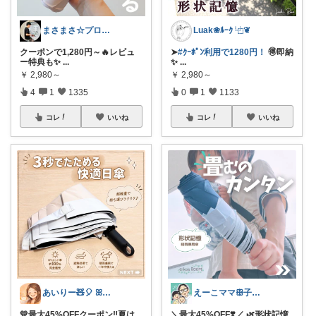
まさまさ☆プロフも見てね✨
Luak❀ﾙｰｸ ⿻❦
クーポンで1,280円～🔥レビュ
➤
#ｸｰﾎﾟﾝ利用で1280円！
🉐即納
ー特典も✨
...
✨
...
￥
2,980～
￥
2,980～
4
1
1335
0
1
1133
コレ
いいね
コレ
いいね
あいりー🧸🎈 ꕤ毎日を快適にꕤ
えーこママꕥ子供達と夏を楽しむぞ☀️
💛最大45%OFFクーポン‼️夏は
＼最大45%OFF❣️／ 🌿形状記憶