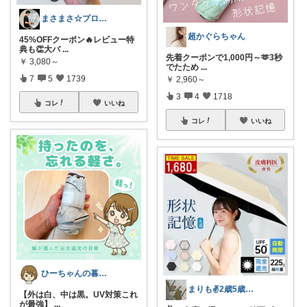
まさまさ☆プロフも見てね✨
超かぐらちゃん
45%OFFクーポン🔥レビュー特
典も👏大バ
...
先着クーポンで1,000円～🫶3秒
￥
3,080～
でたため
...
7
5
1739
￥
2,960～
3
4
1718
コレ
いいね
コレ
いいね
ひーちゃんの暮らしと服ROOM🌷
まりも✌️2歳5歳のママ☀️朝コレ☀️
【外は白、中は黒。UV対策これ
が最強】
...