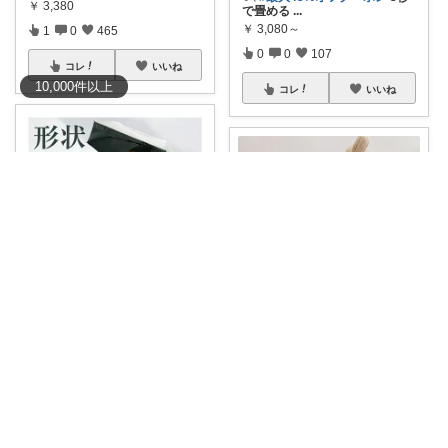
￥
3,380
で畳める
...
￥
3,080～
1
0
465
0
0
107
コレ
いいね
10,000
件
以上
コレ
いいね
せぶんからー
うさうさいつもご訪問ありがとうです🐰✨
#【楽天デイリー総合1位】
#日
傘
#超軽
...
最大45％offｸｰﾎﾟﾝ★片手で開閉
￥
3,080～
でき
...
￥
3,080～
0
0
131
0
0
719
コレ
いいね