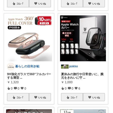
コレ
いいね
コレ
いいね
暮らしの目利き帖
pokke
9H強化ガラスで360°フルカバー
夏休みの旅行や日常使いに、腕
する薄型
...
元をきれいに守
...
￥
1,320
￥
1,000
0
0
0
0
0
6
コレ
いいね
コレ
いいね