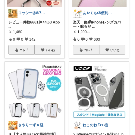
ヨッシー@8/7経由購入感謝！
あやくも⛅便利なもの、おしゃれなもの
レビュー件数6661件⭐️4.63 App
楽天一位🌈iPhoneレンズカバ
...
ー・貼るだ
...
￥
1,480
￥
1,200～
0
0
142
0
0
603
コレ
いいね
コレ
いいね
さやりーず🌷経由購入ありがとう
ねこのね 𓃠𖥧 植物と暮らす
📱【大人気iFaceで最強防護】
＼iPhoneのデザインを活かした