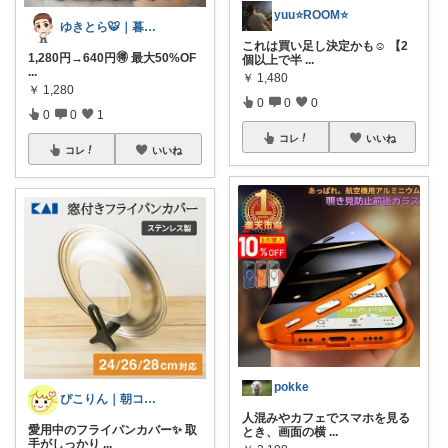
yuu⭐️ROOM⭐️
ゆきとら🐯｜暮らしをラクにしたいパパ
これは買い足し決定かも☺️ 【2
1,280円→640円🉐 最大50%OF
個以上で半
...
...
￥
1,480
￥
1,280
0
0
0
0
0
1
コレ
いいね
コレ
いいね
pokke
ぴこりん｜朝コレ｜良いものを長く🌿
人混みやカフェでスマホを見る
愛用中のフライパンカバー✨ 取
とき、画面の横
...
手がしっかり
...