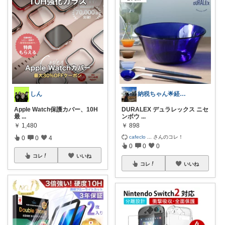
しん
納税ちゃん🌟経由購入★
Apple Watch保護カバー、10H
DURALEX デュラレックス ニセ
最
...
ンボウ
...
￥
1,480
￥
898
cafeclo
...
さんのコレ！
0
0
4
0
0
0
コレ
いいね
コレ
いいね