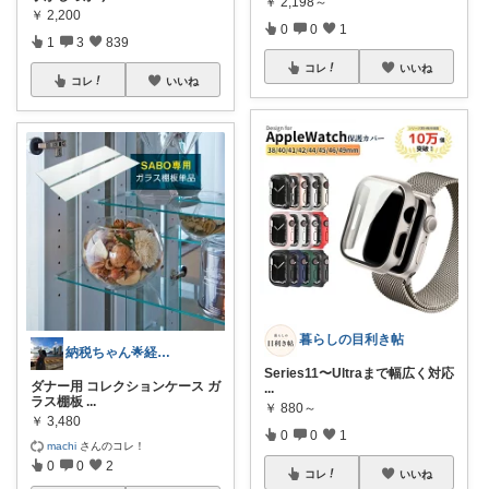
￥
2,198～
￥
2,200
0
0
1
1
3
839
コレ
いいね
コレ
いいね
暮らしの目利き帖
納税ちゃん🌟経由購入★
Series11〜Ultraまで幅広く対応
ダナー用 コレクションケース ガ
...
ラス棚板
...
￥
880～
￥
3,480
0
0
1
machi
さんのコレ！
0
0
2
コレ
いいね