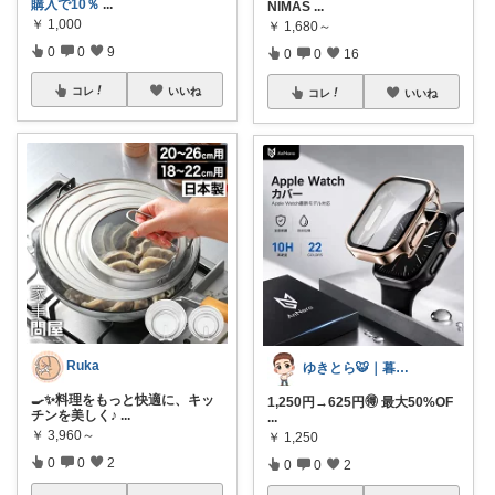
購入で10％
...
NIMAS
...
￥
1,000
￥
1,680～
0
0
9
0
0
16
コレ
いいね
コレ
いいね
Ruka
ゆきとら🐯｜暮らしをラクにしたいパパ
🍳✨料理をもっと快適に、キッ
1,250円→625円🉐 最大50%OF
チンを美しく♪
...
...
￥
3,960～
￥
1,250
0
0
2
0
0
2