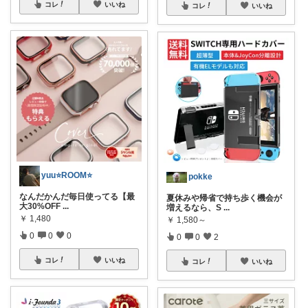
コレ
いいね
コレ
いいね
yuu⭐️ROOM⭐️
pokke
なんだかんだ毎日使ってる【最
夏休みや帰省で持ち歩く機会が
大30%OFF
...
増えるなら、S
...
￥
1,480
￥
1,580～
0
0
0
0
0
2
コレ
いいね
コレ
いいね