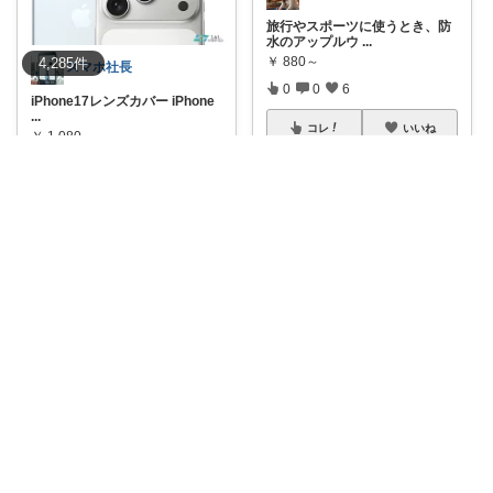
旅行やスポーツに使うとき、防
水のアップルウ
...
￥
880～
4,285
件
スマホ社長
0
0
6
iPhone17レンズカバー iPhone
...
コレ
いいね
￥
1,080
ほーりROOM
さんのコレ！
1
0
83
コレ
いいね
とーふ😚いつもご購入感謝です🙇
✨大人気のiFaceで、お気に入り
のスマホ
...
￥
3,168～