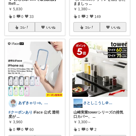
Refl
...
まましっ
...
￥
5,830
￥
1,380～
0
0
33
0
2
149
コレ
いいね
コレ
いいね
あずきゃり○o。.🐟🐠
さとしこうし＠見つけたら即買いの話題モノ
#クーポンあり
iFace 公式 透明
山崎実業towerシリーズの排気
度が
...
口カバー、
...
￥
3,960
￥
3,300～
0
0
60
1
0
2