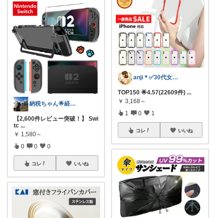
anji＊✅30代女性売上ランキング🏆
TOP150 🌟4.57(22609件)
...
￥
3,168～
納税ちゃん🌟経由購入★
1
0
1
【2,600件レビュー突破！】 Swi
tc
...
コレ
いいね
￥
1,580～
0
0
0
コレ
いいね