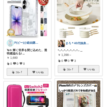
P(ピー)@経由購入します！
まろ＊40代独身シンプルライフ
🦄✨ 輝く世界を閉じ込めた、透
*--*--*--*--*--*--*--
...
明感溢れるi
...
￥
1,398～
￥
1,680
0
0
3
0
0
0
コレ
いいね
コレ
いいね