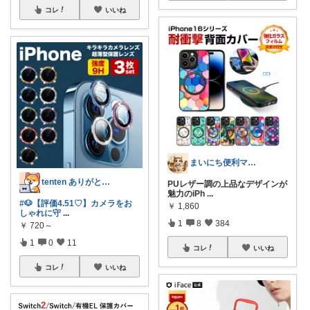
コレ
いいね
まいにち便利マーケット
tenten ありがとうございます。😃
PUレザー調の上品なデザインが
魅力のiPh
...
#🐶【評価4.51♡】カメラをお
￥
1,860
しゃれに守
...
1
8
384
￥
720～
1
0
11
コレ
いいね
コレ
いいね