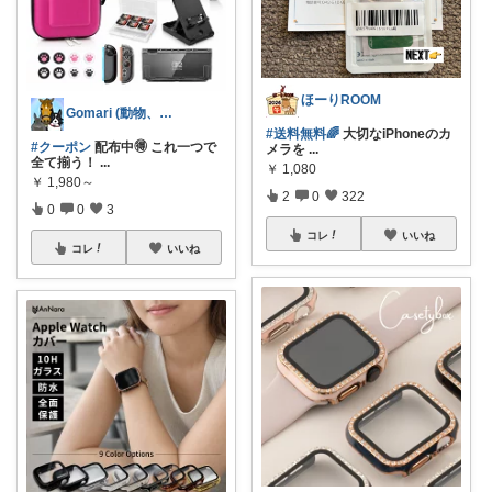
ほーりROOM
Gomari (動物、ハンドメイド好き)
#送料無料🌈
大切なiPhoneのカ
#クーポン
配布中🉐 これ一つで
メラを
...
全て揃う！
...
￥
1,080
￥
1,980～
2
0
322
0
0
3
コレ
いいね
コレ
いいね