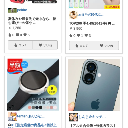
pokke
anji＊✅30代女性売上ランキング🏆
夏休みや帰省先で遊ぶなら、持
ち運び中の傷や
...
TOP200 🌟4.49(2041件) 🚚
...
￥
1,280
￥
3,960
0
0
5
0
1
3
コレ
いいね
コレ
いいね
tenten ありがとうございます。😃
しんじ＠キッチン🍳時短⏲便利グッズ⚙️
🐶
#【指定店舗の商品を2個以上
【アルミ合金製 +強化ガラス】