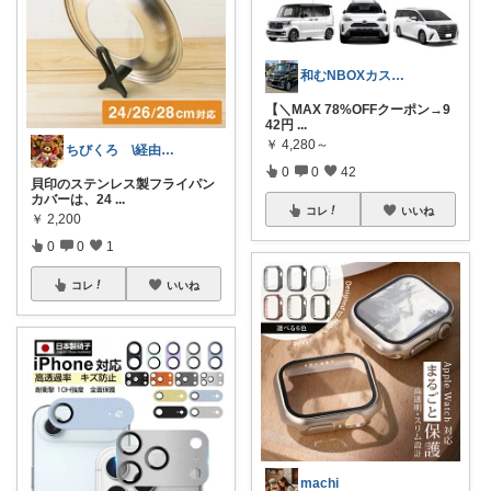
和むNBOXカスタム👍上限中🙇
【＼MAX 78%OFFクーポン→9
42円
...
￥
4,280～
ちびくろ \経由購入ありがとうござます/
0
0
42
貝印のステンレス製フライパン
カバーは、24
...
コレ
いいね
￥
2,200
0
0
1
コレ
いいね
machi