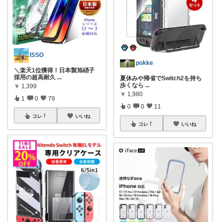
ISSO
pokke
＼楽天1位獲得！日本製旭硝子
採用の超高耐久
...
夏休みや帰省でSwitch2を持ち
歩くなら
...
￥
1,399
￥
1,980
1
0
79
0
0
11
コレ
いいね
コレ
いいね