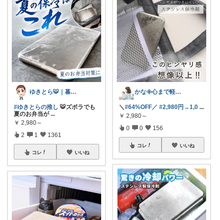
ゆきとら🐯｜暮らしをラクにしたいパパ
かな𖧷心まで軽くなる暮らしの記録🌿
#ゆきとらの推し
🐯ズボラでも
＼
#64%OFF／
#2,980円→1,0
...
夏のお弁当が
...
￥
2,980～
￥
2,980～
0
0
156
2
1
1361
コレ
いいね
コレ
いいね