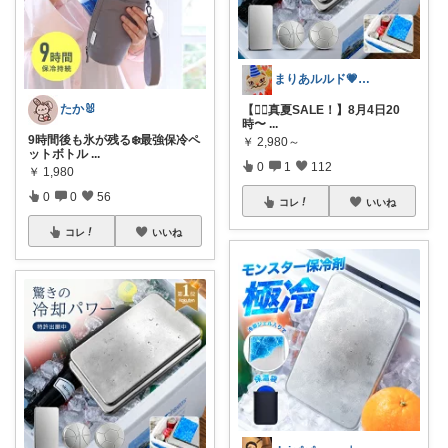
まりあルルド💗ご購入感謝です💗
たか🐰
【❤️‍🔥真夏SALE！】8月4日20
時〜
...
9時間後も氷が残る❄️最強保冷ペ
￥
2,980～
ットボトル
...
0
1
112
￥
1,980
0
0
56
コレ
いいね
コレ
いいね