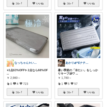
コレ
いいね
コレ
いいね
なっちゃん✨いつもありがとう😊✨
あかり🌿🫧ナチュラル雑貨が好き
⭐️1点63%OFF✨ 2点なら68%OF
暑い季節の「冷たい」をしっか
...
りキープ🧊🤍
...
￥
2,980～
￥
1,780～
0
4
723
1
5
57
コレ
いいね
コレ
いいね