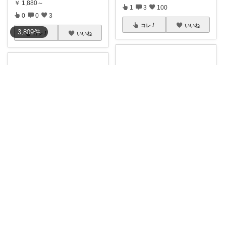
￥
1,880～
1
3
100
0
0
3
コレ
いいね
3,809
件
コレ
いいね
みーみち
k🍃
ここやすい！ 楽天1位 保冷剤 最
強 ス
...
当日発送 🔹
#ステンレス保冷剤
約1
...
￥
880～
￥
1,152～
0
0
22
1
0
153
コレ
いいね
コレ
いいね