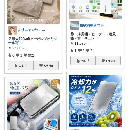
物欲満載★コレクションは商品分類別です★
まりニャン🐾いつもありがとうございます
😃 冷風機・ヒーター・扇風
機・サーキュレー
...
🎈最大70%offクーポン
#オリジ
ナル写
...
￥
11,980～
￥
2,980～
1
2
71
0
2
902
コレ
いいね
コレ
いいね