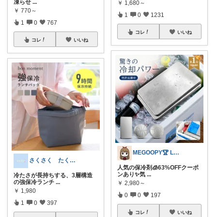
凍らせ
...
￥
1,680～
￥
770～
1
0
1231
1
0
767
コレ
いいね
コレ
いいね
MEGOOPY🏆 LᵒᵛᵉᎽ༠ᐡ❤︎
さくさく たくさんの訪問感謝です🙇
人気の保冷剤🧊63%OFFクーポ
ンあり✨気
...
冷たさが長持ちする、3層構造
の強保冷ランチ
...
￥
2,980～
￥
1,980
0
0
197
1
0
397
コレ
いいね