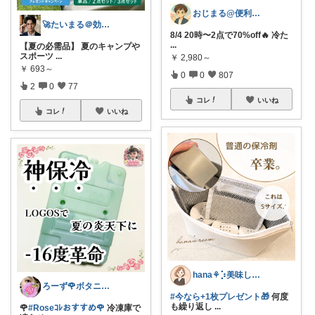
おじまる@便利雑貨🧼ファション👚
🚀たいまる＠効率至上主義のセレクトニキ
8/4 20時〜2点で70%off🔥 冷た
...
【夏の必需品】 夏のキャンプや
スポーツ
...
￥
2,980～
￥
693～
0
0
807
2
0
77
コレ
いいね
コレ
いいね
hana‎‎⚘⡱美味しい暮らし🤍𐙚
ろーず🌹ボタニカルママシール屋さん
#今なら+1枚プレゼント🎁
何度
も繰り返し
...
🌹
#Roseｺﾚおすすめ🌹
冷凍庫で