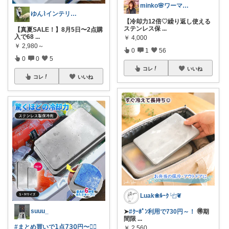
minko🌸ワーママのご機嫌ROOM
ゆん⌇インテリアと生活雑貨がメイン🧸
【冷却力12倍♡繰り返し使える
ステンレス保
...
【真夏SALE！】8月5日〜2点購
入で68
...
￥
4,000
￥
2,980～
0
1
56
0
0
5
コレ
いいね
コレ
いいね
Luak❀ﾙｰｸ ⿻❦
suuu_
➤
#ｸｰﾎﾟﾝ利用で730円～！
🉐期
間限
...
#まとめ買いで𝟣点𝟩𝟥𝟢円〜❤️‍🔥
￥
2,560