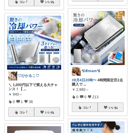
コレ
いいね
🫧⑥mam🫧
♡ひかるこ♡
#8月4日20時〜
4時間限定⏰2点
購入で
...
＼ 1,000円以下で買える大チャ
ンス！【
...
￥
2,980～
￥
940～
0
0
213
0
1
36
コレ
いいね
コレ
いいね