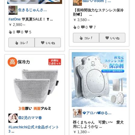
daiパパroom｜育児×便利グッズ
生きるじゅんさん、フォロワー様より買う
【長時間強力なステンレス保冷
剤🕊️】
...
#atOne
🎊真夏SALE！ ❣️
...
￥
3,580～
￥
2,980～
0
0
7
0
0
5
コレ
いいね
コレ
いいね
💎アロハ🕊️ゆる身体に優し🔥勝3倍
🦋2児のママ春
🧸くまちゃん 可愛い〜 愛犬
用にしようかな
...
#Lunchichi公式
#全品ポイント
3
...
￥
1,380～