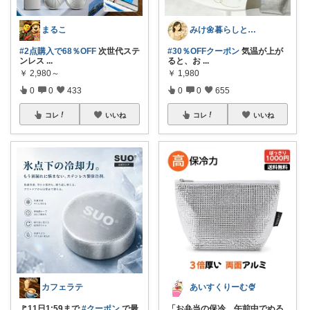
まるこ
みけ🌼暮らしとキッチン
#2点購入で68％OFF
次世代ステ
#30％OFFクーポン
気温が上が
ンレス
...
ると、お
...
￥
2,980～
￥
1,980
0
0
433
0
0
655
コレ
いいね
コレ
いいね
カフェラテ
あいすくりーむ🍨
🚩11日1:59まで
#クーポン
で最
「お弁当の保冷、午前中でぬる