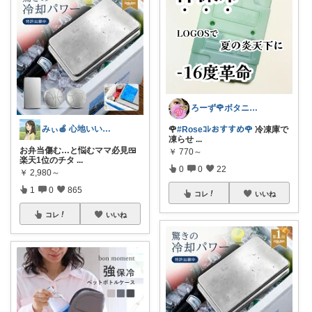
ろーず🌹ボタニカルママシール屋さん
みぃ🍎 心地いい暮らし
🌹
#Roseｺﾚおすすめ🌹
冷凍庫で
凍らせ
...
お弁当傷む…と悩むママ必見🍱
￥
770～
楽天1位のチタ
...
0
0
22
￥
2,980～
1
0
865
コレ
いいね
コレ
いいね