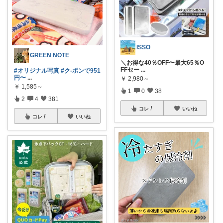
ISSO
GREEN NOTE
＼お得な40％OFF〜最大65％O
FFセー
...
#オリジナル写真
#ク-ポンで951
円〜
...
￥
2,980～
￥
1,585～
1
0
38
2
4
381
コレ
いいね
コレ
いいね