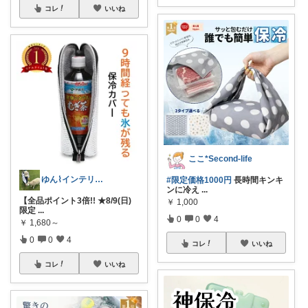
コレ
いいね
ここ*Second-life
ゆん⌇インテリアと生活雑貨がメイン🧸
#限定価格1000円
長時間キンキ
ンに冷え
...
【全品ポイント3倍!! ★8/9(日)
￥
1,000
限定
...
0
0
4
￥
1,680～
0
0
4
コレ
いいね
コレ
いいね