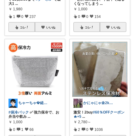
大1
...
くなってしまう
...
￥
1,980
￥
1,000
1
0
237
0
0
154
コレ
いいね
コレ
いいね
ちゃーちゃ💎経由購入に感謝です✨
かにゃにゃ🌼2kids mama
#保冷バック
✅ 強力保冷で、お
激安！2buy
#60％OFFクーポン
弁当や飲み
...
🔥+5
...
￥
1,000
￥
2,780～
0
1
66
2
0
1036