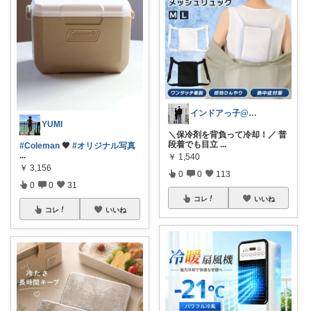
インドアっ子@ご購入ありがとうございます
YUMI
＼保冷剤を背負って冷却！／ 普
段着でも目立
...
#Coleman
🤎
#オリジナル写真
...
￥
1,540
￥
3,156
0
0
113
0
0
31
コレ
いいね
コレ
いいね