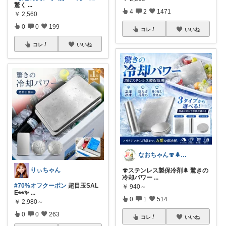
驚く
...
4
2
1471
￥
2,560
0
0
199
コレ
いいね
コレ
いいね
なおちゃん🍄🌲好きなものに囲まれたい
りぃちゃん
🍄ステンレス製保冷剤🌲 驚きの
冷却パワー
...
#70%オフクーポン
超目玉SAL
￥
940～
E👀✨
...
0
1
514
￥
2,980～
0
0
263
コレ
いいね