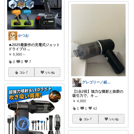
かつお
🔥2025最新作の充電式ジェット
ドライブロ
...
￥
6,980～
0
0
7
コレ
いいね
グレゴリー／経由購入感謝です💕
【1台2役】強力な噴射と抜群の
吸引力で、キ
...
￥
4,980
1
1
42
コレ
いいね