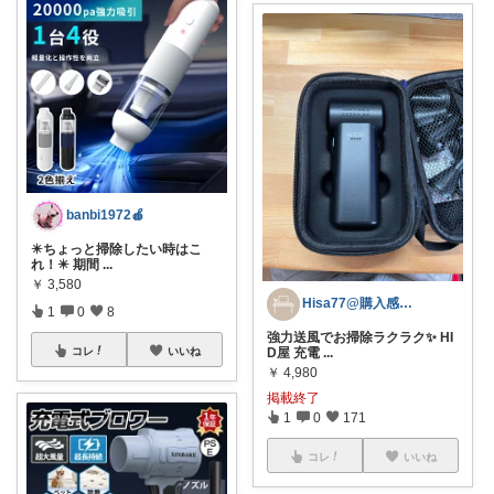
banbi1972🍎
✴️ちょっと掃除したい時はこ
れ！✴️ 期間
...
￥
3,580
Hisa77@購入感謝です！
1
0
8
強力送風でお掃除ラクラク✨ HI
コレ
いいね
D屋 充電
...
￥
4,980
掲載終了
1
0
171
コレ
いいね