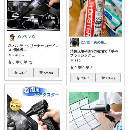
🍮プリン🍮
ぽた吉 男の生き様＆こだわり重視
🍮 ハンディクリーナー コードレ
ス 掃除機
...
清掃現場やDIYの現場で「手や
￥
2,480～
ブラッシング
...
￥
380
0
0
72
0
0
2
コレ
いいね
コレ
いいね