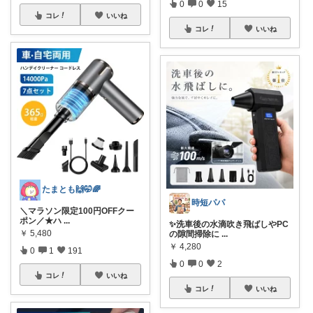
0
0
15
コレ
いいね
コレ
いいね
たまとも🙌🤭🌈
時短パパ
＼マラソン限定100円OFFクー
ポン／★ハ
...
✨洗車後の水滴吹き飛ばしやPC
￥
5,480
の隙間掃除に
...
￥
4,280
0
1
191
0
0
2
コレ
いいね
コレ
いいね