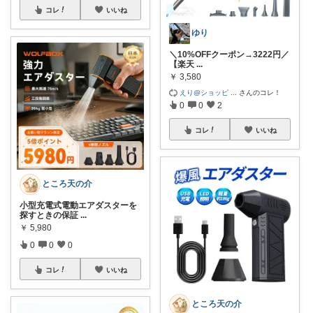
コレ
いいね
ゆり
＼10%OFFクーポン→3222円／
【楽天
...
￥
3,580
えり@ショッピ
...
さんのコレ！
0
0
2
コレ
いいね
ところ天の介
小型充電式電動エアダスターを
探すときの保証
...
￥
5,980
0
0
0
コレ
いいね
ところ天の介