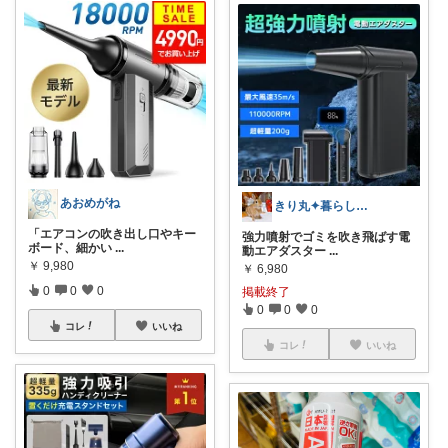
あおめがね
きり丸✦暮らしが整う日用雑貨セレクト🐇
「エアコンの吹き出し口やキー
強力噴射でゴミを吹き飛ばす電
ボード、細かい
...
動エアダスター
...
￥
9,980
￥
6,980
0
0
0
掲載終了
0
0
0
コレ
いいね
コレ
いいね