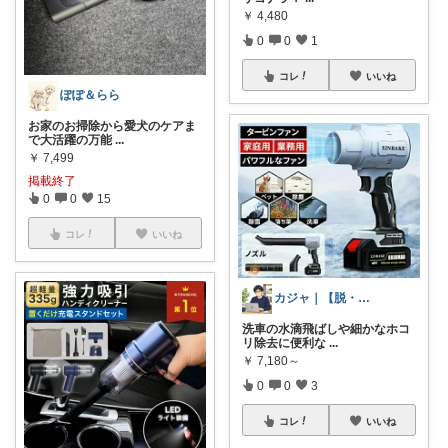
￥
4,480
0
0
1
コレ
いいね
ぽぽ＆らら
お家のお掃除から愛犬のケアま
で大活躍の万能
...
￥
7,499
掲載終了
0
0
15
コレ
いいね
カジャ｜【脱・不便】家での仕事が激変する
洗車の水滴飛ばしや細かなホコ
リ除去に便利な
...
￥
7,180～
0
0
3
コレ
いいね