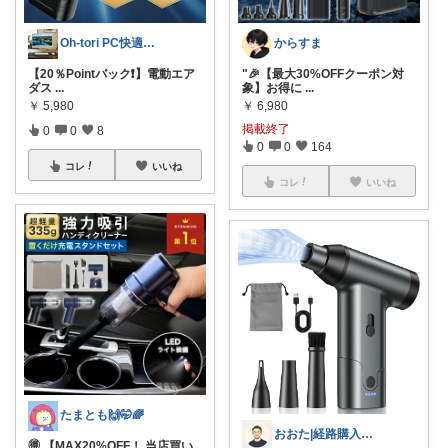
Oh-tori PC快適空間
からすま
【20％Pointバック❗️】電動エア
"🎉【最大30%OFFクーポン対
ダス
...
象】お得に
...
￥
5,980
￥
6,980
掲載終了
0
0
8
0
0
164
コレ
いいね
コレ
いいね
たまとも🙌🤭🌈
おおた|経路購入感謝😊
🉐 【MAX20%OFF！ 当店買い