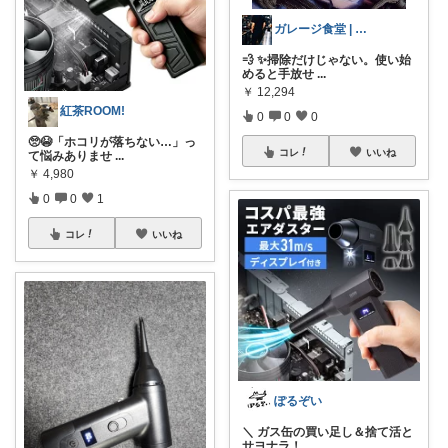
ガレージ食堂 | 開業準備中
💨 ✨掃除だけじゃない。使い始
めると手放せ
...
￥
12,294
紅茶ROOM!
0
0
0
🥺😭「ホコリが落ちない…」っ
コレ
いいね
て悩みありませ
...
￥
4,980
0
0
1
コレ
いいね
ぽるぞい
​＼ ガス缶の買い足し＆捨て活と
サヨナラ！
...