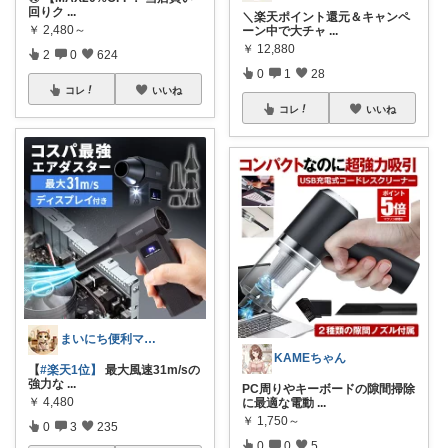
回りク
...
＼楽天ポイント還元＆キャンペ
￥
2,480～
ーン中で大チャ
...
￥
12,880
2
0
624
0
1
28
コレ
いいね
コレ
いいね
まいにち便利マーケット
KAMEちゃん
【
#楽天1位】
最大風速31m/sの
強力な
...
PC周りやキーボードの隙間掃除
￥
4,480
に最適な電動
...
￥
1,750～
0
3
235
0
0
5