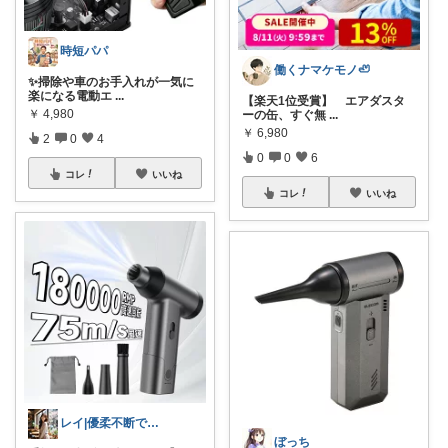
時短パパ
働くナマケモノ🦥
✨掃除や車のお手入れが一気に
楽になる電動エ
...
【楽天1位受賞】 エアダスタ
￥
4,980
ーの缶、すぐ無
...
￥
6,980
2
0
4
0
0
6
コレ
いいね
コレ
いいね
レイ|優柔不断で選べない🥲
ぼっち