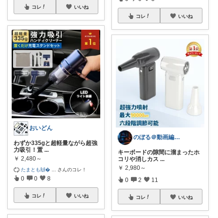
コレ
いいね
コレ
いいね
おいどん
のぼる＠動画編集×AI副業
わずか335gと超軽量ながら超強
力吸引！置
...
キーボードの隙間に溜まったホ
￥
2,480～
コリや消しカス
...
￥
2,980～
たまとも🙌
...
さんのコレ！
0
0
8
0
2
11
コレ
いいね
コレ
いいね