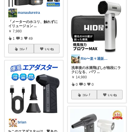
manaulureira
「メーターのホコリ、触れずに
イリュージョン
...
￥
7,980
1
3
49
コレ
いいね
Rio〜楽々通販生活😊
洗車後の水滴飛ばしが格段にラ
クになる、パワ
...
￥
14,980
0
0
0
コレ
いいね
brian
✨このエアダスターは、驚きの