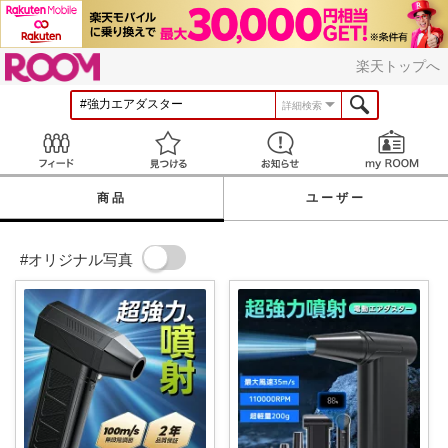
ROOM
楽天トップへ
詳細検索
Feed
見つける
お知らせ
商品
ユーザー
#オリジナル写真