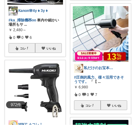
Кanon🌸4y👧3y👦
#ka_掃除機🧸oo
車内や細かい
場所もサ
...
￥
2,480～
0
0
6
コレ
いいね
私だけのお宝本舗🍀経由購入いつも感謝！
#圧倒的風力、様々活用できそ
うです。
「【
...
￥
6,980
0
0
7
972
件
コレ
いいね
MIKI°˖✧コレ！歓迎✧˖°
✨強力な風でホコリをサッと吹