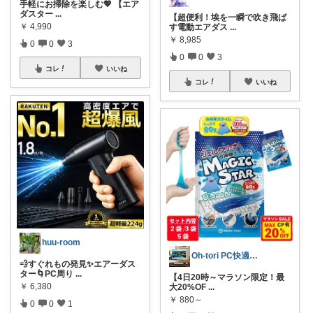
手軽にお掃除を楽しむ💖 【エア
ダスター
...
【超便利！埃を一瞬で吹き飛ば
￥
4,990
す電動エアダス
...
￥
8,985
0
0
3
0
0
3
コレ
いいね
コレ
いいね
huu-room
Oh-tori PC快適空間
💨すぐれもの発見✨エアーダス
ター🌀PC周り
...
【4日20時～マラソン限定！最
￥
6,380
大20%OF
...
￥
880～
0
0
1