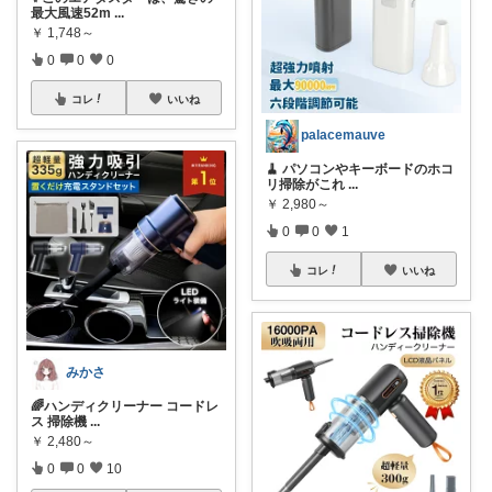
最大風速52m
...
￥
1,748～
0
0
0
コレ
いいね
palacemauve
🧹 パソコンやキーボードのホコ
リ掃除がこれ
...
￥
2,980～
0
0
1
コレ
いいね
みかさ
🌈ハンディクリーナー コードレ
ス 掃除機
...
￥
2,480～
0
0
10