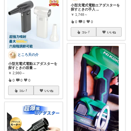
小型充電式電動エアダスターを
探すときの手入
...
￥
1,748～
0
0
0
コレ
いいね
ところ天の介
小型充電式電動エアダスターを
探すときの容量
...
￥
2,980～
0
0
0
コレ
いいね