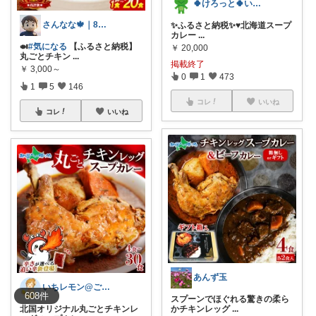
🍀けろっと🍀いいもの紹介したい♥️
さんなな🍁｜8月朝コレチャレンジ🌞
✨️ふるさと納税✨️♥️北海道スープ
カレー
...
🍛
#気になる
【ふるさと納税】
￥
20,000
丸ごとチキン
...
掲載終了
￥
3,000～
0
1
473
1
5
146
コレ
いいね
コレ
いいね
あんず玉
いちレモン@ご購入感謝です🍋✨️
608
件
スプーンでほぐれる驚きの柔ら
北国オリジナル丸ごとチキンレ
かチキンレッグ
...