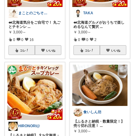
まことのごちそうセレクト
TAKA
🍛北海道気分をご自宅で！ 丸ご
🍛北海道グルメがおうちで楽し
とチキンレ
...
めるなんて贅沢
...
￥
3,000～
￥
3,000～
0
0
16
0
0
2
コレ
いいね
コレ
いいね
食いしん坊
【ふるさと納税・数量限定！】
売り切れ注意！
...
HIRONORI@
￥
3,000～
【ふるさと納税】 🥄✨北海道・