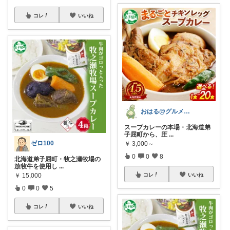
コレ
いいね
おはる@グルメ番長
スープカレーの本場・北海道弟
子屈町から、圧
...
ゼロ100
￥
3,000～
0
0
8
北海道弟子屈町・牧之瀬牧場の
放牧牛を使用し
...
￥
15,000
コレ
いいね
0
0
5
コレ
いいね