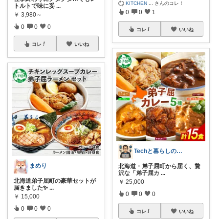
KITCHEN
...
さんのコレ！
トルトで味に妥
...
0
0
1
￥
3,980～
0
0
0
コレ
いいね
コレ
いいね
Techと暮らしの間@楽天ROOM
まめり
北海道・弟子屈町から届く、贅
沢な「弟子屈カ
...
北海道弟子屈町の豪華セットが
￥
25,000
届きました✨
...
0
0
0
￥
15,000
0
0
0
コレ
いいね