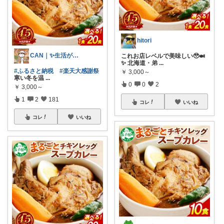
hitori
CAN｜✨生活が楽になる✨
これお店レベルで美味しい🥹🍛
✨ 北海道・弟
...
#ふるさと納税
#楽天大感謝祭
￥
3,000～
寒い冬を温
...
0
0
2
￥
3,000～
1
2
181
コレ
いいね
コレ
いいね