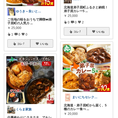
北海道弟子屈町ふるさと納税！
弟子屈カレー5
...
ゆうき～良いと思ったものをおすすめ～
￥
25,000
ご当地の味をおうちで満喫🍛弟
0
0
2
子屈町の人気カ
...
￥
25,000
コレ
いいね
1
0
0
コレ
いいね
まいにちセレクトdays
北海道・弟子屈町から届く、5
種のカレー食べ
...
くらま家族
￥
20,000
仕事終わりにクタクタ…でもレ