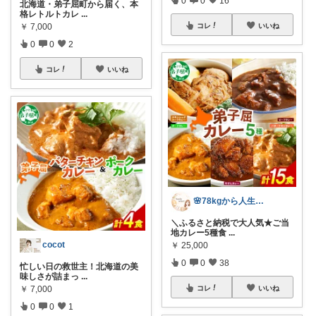
0
0
16
北海道・弟子屈町から届く、本
格レトルトカレ
...
￥
7,000
コレ
いいね
0
0
2
コレ
いいね
🌸78kgから人生最後のダイエット挑戦
＼ふるさと納税で大人気★ご当
地カレー5種食
...
cocot
￥
25,000
0
0
38
忙しい日の救世主！北海道の美
味しさが詰まっ
...
￥
7,000
コレ
いいね
0
0
1