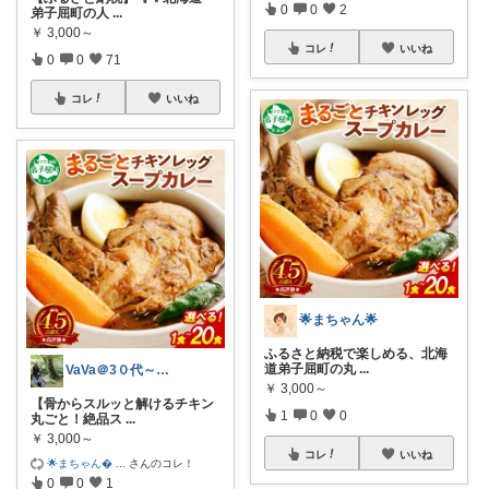
0
0
2
弟子屈町の人
...
￥
3,000～
コレ
いいね
0
0
71
コレ
いいね
🌟まちゃん🌟
ふるさと納税で楽しめる、北海
道弟子屈町の丸
...
VaVa＠3０代～初めての都内暮らし
￥
3,000～
【骨からスルッと解けるチキン
1
0
0
丸ごと！絶品ス
...
￥
3,000～
コレ
いいね
🌟まちゃん
...
さんのコレ！
0
0
1