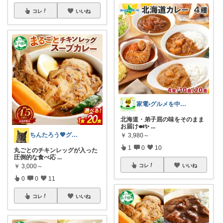
コレ
いいね
家電•グルメを中心にレビューします
北海道・弟子屈の味をそのまま
お届け🍛✨
...
ちんたろう💖グルメ猫🐈‍⬛🐾
￥
3,980～
1
0
10
丸ごとのチキンレッグが入った
圧倒的な食べ応
...
￥
3,000～
コレ
いいね
0
0
11
コレ
いいね