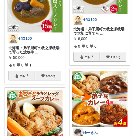
ゼロ100
北海道・弟子屈町の牧之瀬牧場
で大切に育てら
...
ゼロ100
￥
8,000
0
0
0
北海道・弟子屈町の牧之瀬牧場
で育った放牧牛
...
￥
50,000
コレ
いいね
0
0
1
コレ
いいね
ゆーきん