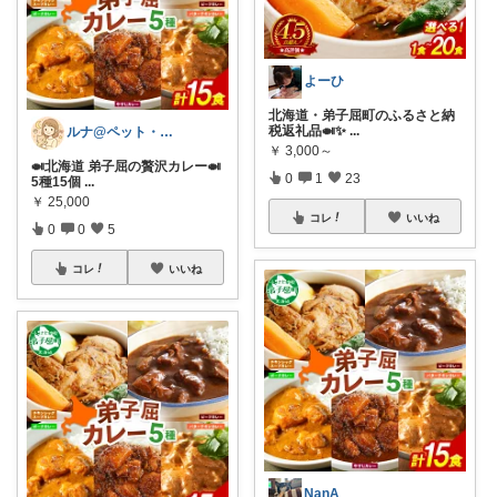
よーひ
北海道・弟子屈町のふるさと納
税返礼品🍛✨
...
ルナ@ペット・雑貨
￥
3,000～
🍛北海道 弟子屈の贅沢カレー🍛
0
1
23
5種15個
...
￥
25,000
コレ
いいね
0
0
5
コレ
いいね
NanA