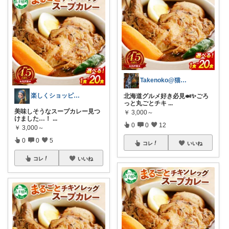
Takenoko@猫関連グッズ中心です！
楽しくショッピング
北海道グルメ好き必見🍛✨ごろ
っと丸ごとチキ
...
​美味しそうなスープカレー見つ
￥
3,000～
けました…！
...
0
0
12
￥
3,000～
0
0
5
コレ
いいね
コレ
いいね