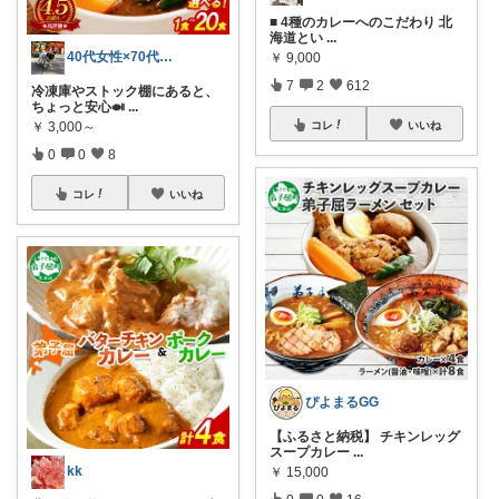
■ 4種のカレーへのこだわり 北
海道とい
...
40代女性×70代両親×パグと猫ROOM
￥
9,000
7
2
612
冷凍庫やストック棚にあると、
ちょっと安心🍛
...
￥
3,000～
コレ
いいね
0
0
8
コレ
いいね
ぴよまるGG
【ふるさと納税】 チキンレッグ
スープカレー
...
kk
￥
15,000