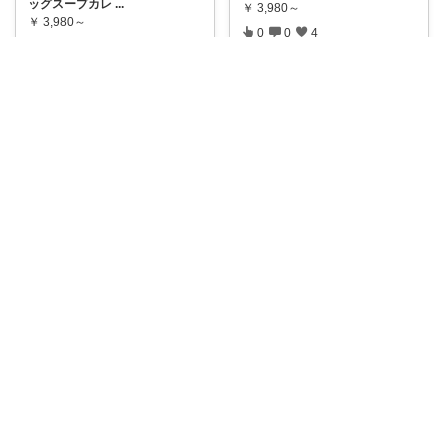
ッグスープカレ
...
￥
3,980～
￥
3,980～
0
0
4
0
2
20
コレ
いいね
コレ
いいね
だか@ふるさと納税紹介
簡単ストック&安心防災J home
丸ごとチキンレッグ入りの本格
【ふるさと納税】北海道・弟子
スープカレーは
...
屈町発、丸ごと
...
￥
3,000～
￥
3,000～
0
1
17
1
1
46
コレ
いいね