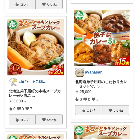
コレ
いいね
ayahasan
chi 🐾 ✨ご購入感謝です✨
北海道弟子屈町のこだわりカレ
ーセットで、5
...
北海道弟子屈町の本格スープカ
￥
25,000
レー🍛✨ 丸ご
...
0
0
5
￥
3,000～
0
0
7
コレ
いいね
コレ
いいね