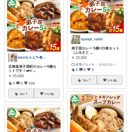
nyanpi_room
弟子屈カレー 5種×15食セット
（ふるさと
...
amaちゃん🐾食いしん坊ネコ
￥
25,000
家電•グルメを
...
さんのコレ！
北海道弟子屈町のカレー5種セ
0
0
3
ットです！🍛✨
...
￥
25,000
コレ
いいね
0
3
149
コレ
いいね