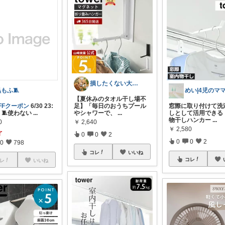
損したくない大人の女性へ。1万人が保存✨
もふ🧵
【夏休みのタオル干し場不
OFFクーポン
6/30 23:
足】「毎日のおうちプール
窓際に取り付けて洗
: 🧵使わない
...
やシャワーで、
...
しとして活用できる
物干しハンカー
...
0
￥
2,640
￥
2,580
了
0
0
2
0
0
2
0
798
コレ
いいね
コレ
レ
いいね