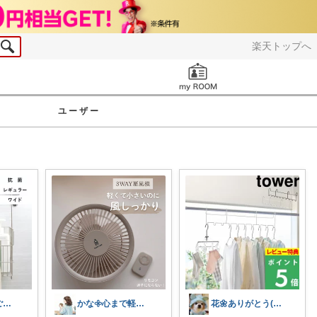
楽天トップへ
お知らせ
ユーザー
いがちゃん🎶ご購入感謝です🎶
かな𖧷心まで軽くなる暮らしの記録🌿
花🌼ありがとう(*･ω･)*_ _)ﾍ