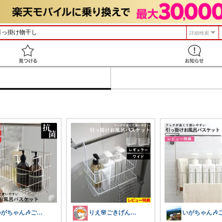
詳細検索
見つける
いがちゃん🎶ご購入感謝です🎶
りえ🌸ごきげんな暮らし🏠🌿