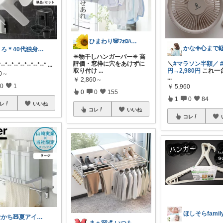
ひまわり🐼ﾌｫﾛﾊﾞ100❤️感謝
まろ＊40代独身シンプルライフ
✴️物干しハンガーバー✴️ 高
評価・窓枠に穴をあけずに
＼
#マラソン半額／
*--*--*--*--*--*--*--*
...
取り付け
...
円→2,980円
これ一
50～
...
￥
2,860～
0
1
￥
5,960
0
0
155
1
0
84
レ
いいね
コレ
いいね
コレ
ほしそらfamil
なかち🧸夏アイテム＆便利グッズ✨