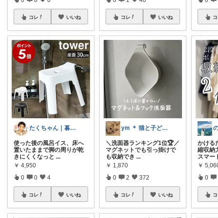
コレ
いいね
コレ
いいね
コ
たくちゃん｜暮らしをラクにする
ym ＊ 猫と子どものいる暮らし
使った後の風呂イス、床へ
＼洗面器ランキング1位🏆／
かける
置いたままで脚の周りが乾
マグネットでも引っ掛けで
縮収納
きにくくなっと
...
も収納でき
...
スマー
￥
4,950
￥
1,870
￥
5,06
0
0
4
0
2
372
0
コレ
いいね
コレ
いいね
コ