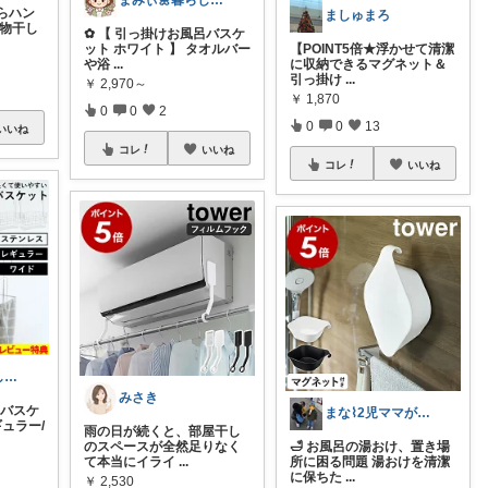
まみぃ🌼暮らしの便利グッズ｜毎日朝コレ
らハン
ましゅまろ
 物干し
✿ 【 引っ掛けお風呂バスケ
ット ホワイト 】 タオルバー
【POINT5倍★浮かせて清潔
や浴
...
に収納できるマグネット＆
引っ掛け
...
￥
2,970～
￥
1,870
0
0
2
0
0
13
いいね
コレ
いいね
コレ
いいね
まみぃ🌼暮らしの便利グッズ｜毎日朝コレ
みさき
呂バスケ
まな⌇2児ママが目指すゆとりある暮らし
ギュラー/
雨の日が続くと、部屋干し
のスペースが全然足りなく
🛁 お風呂の湯おけ、置き場
て本当にイライ
...
所に困る問題 湯おけを清潔
に保ちた
...
￥
2,530