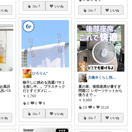
コレ
いいね
いいね
コレ
いいね
ひろりん*
大橋＠くらし快適LAB🌿
物干しに挟める洗濯バサミ
 お風呂
を探し中。。プラスチック
夏の車、後部座席が暑すぎ
風呂バス
だとすぐダメに
...
問題😮‍💨 シガーソケットから
後ろまで
...
￥
1,760
￥
9,980
0
0
9
19
4
3116
コレ
いいね
いいね
コレ
いいね