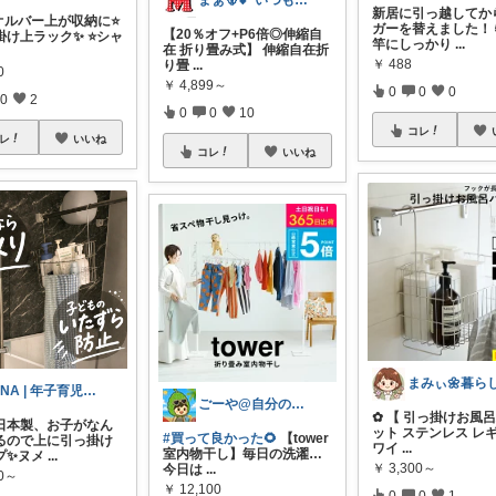
まぁ🐻💕 いつもありがとう💓
新居に引っ越してか
オルバー上が収納に⭐️
ガーを替えました！
【20％オフ+P6倍◎伸縮自
け上ラック✨ ⭐️シャ
竿にしっかり
...
在 折り畳み式】 伸縮自在折
￥
488
り畳
...
0
￥
4,899～
0
0
0
0
2
0
0
10
コレ
レ
いいね
コレ
いいね
TINA | 年子育児QOL向上中
ごーや@自分の機嫌は自分でとる人🌻
✿ 【 引っ掛けお風
日本製、お子がなん
ット ステンレス レ
#買って良かった🌻
【tower
るので上に引っ掛け
ワイ
...
室内物干し】毎日の洗濯…
プ✨ヌメ
...
￥
3,300～
今日は
...
00～
￥
12,100
0
0
1