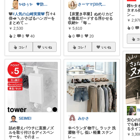
✨ゆぅ✨ 🧡防災グッズ強化中🎒♥
さーママ|30代小2女児ママ🎀
🧸✨タ
タオル掛
🐼
#人気の山崎実業🐼
㌽＋4
【床置き卒業】ぬめりカビ
ン
...
倍📣 ＼かさばるハンガーを
を徹底ガードする浮かせる
￥
2,97
まとめて
...
収納✨ 「毎
...
0
￥
2,530
￥
5,610
2
0
40
0
0
20
コ
コレ
いいね
コレ
いいね
SEIMEI
みかさ
安心の
でも触
詰め替えパウチに直接ノズ
🌞ベランダ 物干し ラック 洗
るタイ
ルを取り付けるディスペン
濯物 干し 低い 軽量 ステン
￥
3,3
サーを、そのま
...
レ
...