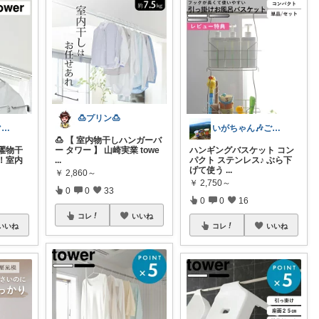
🍮プリン🍮
めい|4児のママおすすめ
いがちゃん🎶ご購入感謝です🎶
🍮 【 室内物干しハンガーバ
濯物干
ー タワー 】 山崎実業 towe
ハンギングバスケット コン
！室内
...
パクト ステンレス♪ ぶら下
げて使う
...
￥
2,860～
￥
2,750～
0
0
33
0
0
16
コレ
いいね
いいね
コレ
いいね