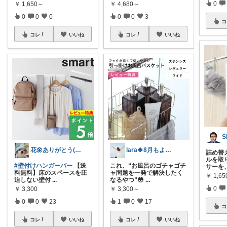
0
￥
1,650～
￥
4,680～
0
0
0
0
0
3
コ
コレ
いいね
コレ
いいね
S
花🌼ありがとう(*･ω･)*_ _)ﾍ
lara🍀8月もよろしく😊✨
詰め替
ルを取
#壁付けハンガーバー
【送
これ、“お風呂のゴチャゴチ
サーを
料無料】床のスペースを圧
ャ問題を一発で解決したく
￥
1,6
迫しない壁付
...
なるやつ”😳
...
0
￥
3,300
￥
3,300～
0
0
23
1
0
17
コ
コレ
いいね
コレ
いいね