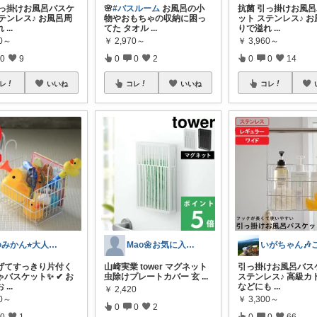
引っ掛けお風呂バスケ
🌸
#バスルーム
お風呂の小
抗菌 引っ掛けお風
テンレス♪ お風呂周
物やおもちゃの収納に困っ
ット ステンレス♪ 
れ
...
てた タオル
...
りで溢れ
...
60～
￥
2,970～
￥
3,960～
0
9
0
0
2
0
0
14
レ
いいね
コレ
いいね
コレ
ゆみかん⭐︎大人の暮らし研究室
Mao🌼お気に入りselect
げてすっきり片付く
山崎実業 tower マグネット
引っ掛けお風呂バス
バスケット✨ ✔ お
虫除けプレートカバー 玄
...
ステンレス♪ 高級カ
お
...
などにも
...
￥
2,420
80～
￥
3,300～
0
0
2
0
1
0
0
66