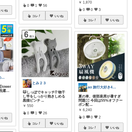
￥
1,870
0
1
56
0
0
3
いいね
コレ
いいね
コレ
いいね
ごーや@自分の機嫌は自分でとる人🌻
とみ２３
tower
ao 旅行大好き4人家族
洗濯…
🐱しっぽでキャッチ⁉ 物干
し竿をしっかり抱きしめる
夏の車、後部座席が暑すぎ
黒猫ピンチ
...
問題😮‍💨 今回は55%オフクー
ポン配
...
￥
550
￥
6,240
0
1
26
0
0
2
いいね
コレ
いいね
コレ
いいね