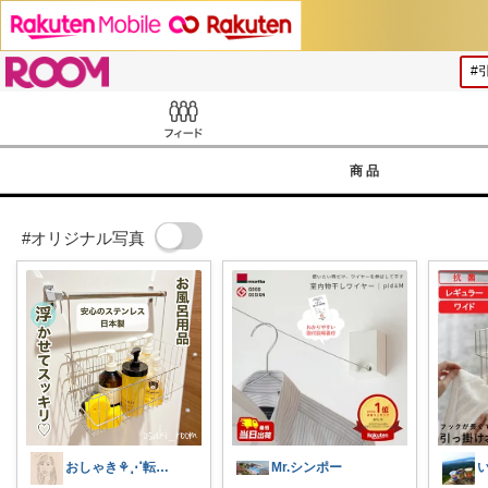
ROOM
Feed
商品
#オリジナル写真
おしゃき⚘⋰転勤族の4歳👦🏻ママ
Mr.シンポー