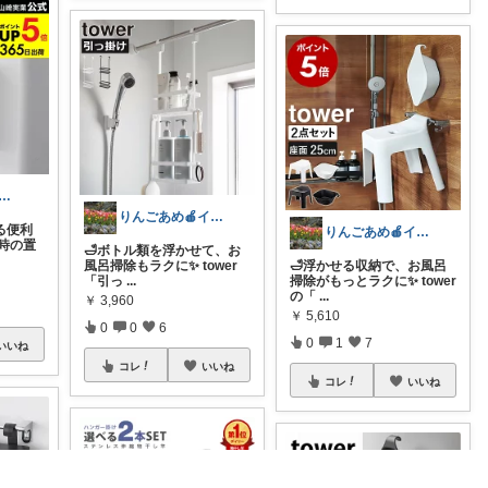
Ru＊暮らし・こども・美容
りんごあめ🍎インテリア雑貨🫧🌿
る便利
りんごあめ🍎インテリア雑貨🫧🌿
い時の置
🛁ボトル類を浮かせて、お
風呂掃除もラクに✨ tower
🛁浮かせる収納で、お風呂
「引っ
...
掃除がもっとラクに✨ tower
の「
...
￥
3,960
￥
5,610
0
0
6
0
1
7
いいね
コレ
いいね
コレ
いいね