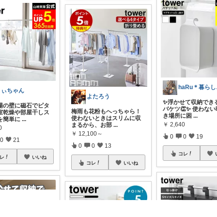
ha
りぃちゃん
よたろう
✨浮かせて収納でき
場の壁に磁石でピタ
バケツ👏✨ 使わな
梅雨も花粉もへっちゃら！
室乾燥や部屋干しス
き場所に困
...
使わないときはスリムに収
を簡単に
...
￥
2,640
まるから、お部
...
0
￥
12,100～
0
0
19
0
21
0
0
13
コレ
レ
いいね
コレ
いいね