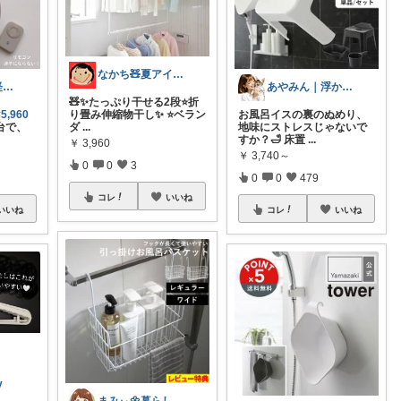
なかち🧸夏アイテム＆便利グッズ✨
かな𖧷心まで軽くなる暮らしの記録🌿
あやみん｜浮かせる収納と快適生活
🧸✨たっぷり干せる2段⭐️折
#5,960
り畳み伸縮物干し✨ ⭐️ベラン
お風呂イスの裏のぬめり、
台で、
ダ
...
地味にストレスじゃないで
すか？🛁 床置
...
￥
3,960
￥
3,740～
0
0
3
0
0
479
コレ
いいね
いいね
コレ
いいね
y