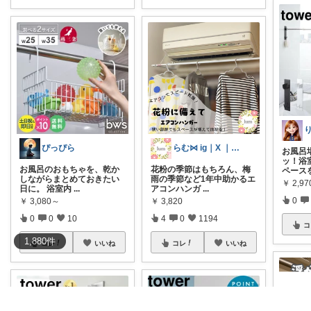
ぴっぴら
らむ⋈ ig｜X ｜🍋｜ameblo
お風呂
ッ！浴
お風呂のおもちゃを、乾か
花粉の季節はもちろん、梅
ペース
しながらまとめておきたい
雨の季節など1年中助かるエ
￥
2,97
日に。 浴室内
...
アコンハンガ
...
0
￥
3,080～
￥
3,820
0
0
10
4
0
1194
コ
1,880
件
コレ
いいね
コレ
いいね