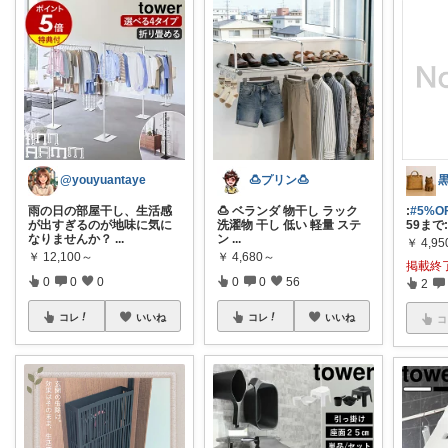
@youyuantaye
🍮プリン🍮
黒
雨の日の部屋干し、生活感
🍮 ベランダ 物干し ラック
:
#5%
が出すぎるのが地味に気に
洗濯物 干し 低い 軽量 ステ
59まで
なりませんか？
...
ン
...
￥
4,95
￥
12,100～
￥
4,680～
掲載終
0
0
0
0
0
56
2
コレ
いいね
コレ
いいね
コ