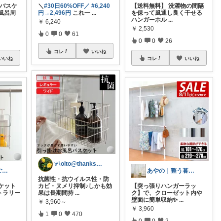
呂バスケ
＼
#30日60%OFF／
#6,240
【送料無料】 洗濯物の間隔
お風呂周
円→2,496円
これ一
...
を保って風通し良く干せる
ハンガーホル
...
￥
6,240
￥
2,530
0
0
61
0
0
26
コレ
いいね
いいね
コレ
いいね
𓍯oito@thanks ꕮ…
いがちゃん🎶ご購入感謝です🎶
あやの｜整う暮らしROOM
抗菌性・抗ウイルス性・防
ケット
カビ・ヌメリ抑制♪しかも効
【突っ張りハンガーラッ
トラリー
果は長期間持
...
ク】で、クローゼット内や
壁面に簡単収納✨
...
￥
3,960～
￥
3,960
1
0
470
0
0
2