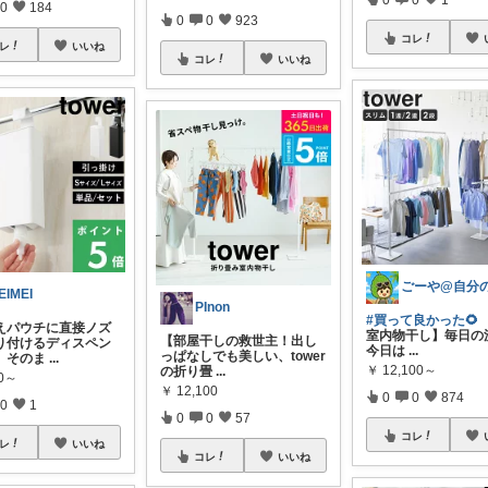
0
184
0
0
923
コレ
レ
いいね
コレ
いいね
EIMEI
PInon
#買って良かった🌻
【
えパウチに直接ノズ
室内物干し】毎日の
【部屋干しの救世主！出し
り付けるディスペン
今日は
...
っぱなしでも美しい、tower
、そのま
...
￥
12,100～
の折り畳
...
50～
￥
12,100
0
0
874
0
1
0
0
57
コレ
レ
いいね
コレ
いいね