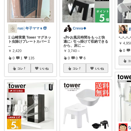
ruo│年子ママ👦🧒
Creva🍀
Ξ 山崎実業 Tower マグネッ
🛁✨お風呂時間をもっと快
*--*--*--
ト虫除けプレートカバー Ξ
適に♪ 引っ掛けて収納できる
￥
4,9
...
から、床に
...
0
￥
2,420
￥
3,740～
0
1
135
0
0
6
コ
コレ
いいね
コレ
いいね