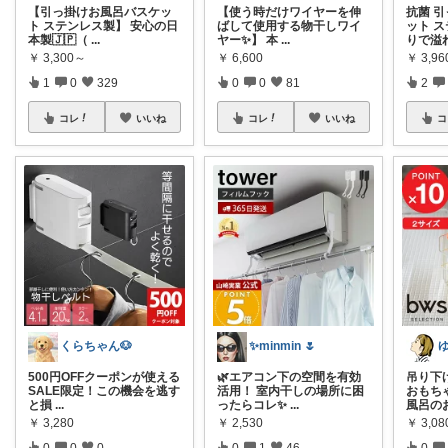
【引っ掛けお風呂バスケッ
【使う時だけワイヤーを伸
抗菌 
ト ステンレス製】 安心の日
ばして使用する物干しワイ
ット ス
本製🇯🇵（
...
ヤー✨】 本
...
りで溢
￥
3,300～
￥
6,600
￥
3,9
1
0
329
0
0
81
2
コレ
いいね
コレ
いいね
コ
くらちゃん🐶
✨️minmin 🌷
500円OFFクーポンが使える
🌿エアコン下の空間を有効
吊り下
SALE限定！この機会を逃す
活用！ 室内干しの場所に困
おもちゃ
と損
...
ったらコレ✨
...
風呂の
￥
3,280
￥
2,530
￥
3,0
0
0
0
0
1
46
0