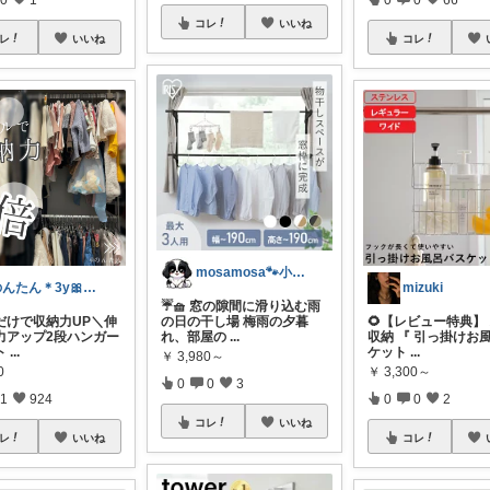
コレ
いいね
レ
いいね
コレ
mosamosa🐾小さめバッグの日々✨
のんたん＊3y🎀1y👶🏻🍼
mizuki
☔🧺 窓の隙間に滑り込む雨
だけで収納力UP＼伸
の日の干し場 梅雨の夕暮
🌻【レビュー特典】
力アップ2段ハンガー
れ、部屋の
...
収納 『 引っ掛けお
ト
...
ケット
...
￥
3,980～
0
￥
3,300～
0
0
3
1
924
0
0
2
コレ
いいね
レ
いいね
コレ