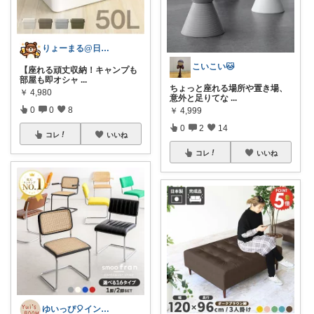
りょーまる@日用品×ファッション
こいこい🐱
【座れる頑丈収納！キャンプも
部屋も即オシャ
...
ちょっと座れる場所や置き場、
￥
4,980
意外と足りてな
...
0
0
8
￥
4,999
0
2
14
コレ
いいね
コレ
いいね
ゆいっぴ🎈インテリアとファッション