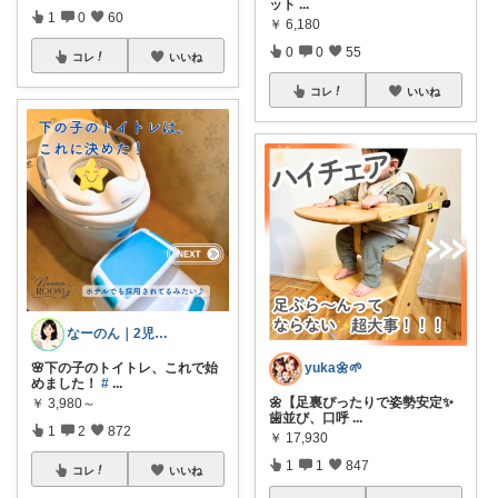
ット
...
1
0
60
￥
6,180
0
0
55
コレ
いいね
コレ
いいね
なーのん｜2児ワーママ＊育児/時短
yuka🌼🌱‬‪
🌸下の子のトイトレ、これで始
めました！
#
...
🌼【足裏ぴったりで姿勢安定✨️
￥
3,980～
歯並び、口呼
...
1
2
872
￥
17,930
1
1
847
コレ
いいね