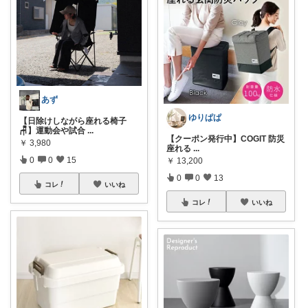
あず
ゆりぱぱ
【日除けしながら座れる椅子
🪑】運動会や試合
...
【クーポン発行中】COGIT 防災
￥
3,980
座れる
...
0
0
15
￥
13,200
0
0
13
コレ
いいね
コレ
いいね