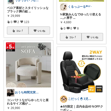
うさうさいつもご訪問ありがとうです🐰✨
くるっぷーる𓆸°･
ベロア素材とスタイリッシュな
ブラック脚の組
...
✨家族みんなでゆったり使える
￥
29,999
𓂃𓈒𓏸 厚手
...
0
2
123
￥
4,680
0
0
8
コレ
いいね
コレ
いいね
おうち時間充実★okamoto Room
こだっく🐣 3児のママ
コンパクトながらゆったりと座
れるサイズ感が
...
🔥8/5限定｜店内全品40％OFFク
￥
26,990
ーポン
...