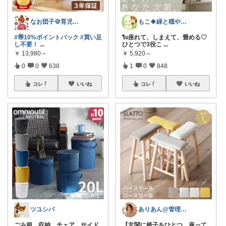
なお団子🍪育児・暮らしの便利グッズ
もこ🍀緑と穏やかなくらし🐑🍀
#🉐10%ポイントバック
#買い足
🐑座れて、しまえて、畳める♡
し不要！
...
ひとつで3役こ
...
￥
13,980～
￥
5,920～
0
0
638
1
0
848
コレ
いいね
コレ
いいね
ツユシバ
ありあん@管理職シンママの手間なし生活
ごみ箱、収納、チェア、サイド
【玄関に椅子をひとつ。座って