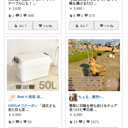
テーブルにも！
...
靴を履けるだけ
...
￥
3,630
￥
5,990～
1
0
489
0
1
574
コレ
いいね
コレ
いいね
𝘕𝘰𝘢 𓍯美容˖淡色˖グレージュ
ちぇる。建売×暖色お家づくり
#20%オフクーポン
「頑丈さも
簡単に日陰を持ち歩けるチェア
見た目も妥
...
見つけた🤎日差
...
￥
4,980
￥
4,690
0
0
55
15
2
1571