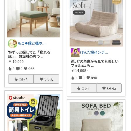
もこ🍀緑と穏やかなくらし🐑🍀
けんだ🤗インテリア多め
🐑ずっと探してた「座れる
緑」、無垢材の脚つ
...
ꕤ.｡どの角度から見ても美しい
￥
19,999
フォルム♪あ
...
3
2
955
￥
14,998～
1
1
890
コレ
いいね
コレ
いいね