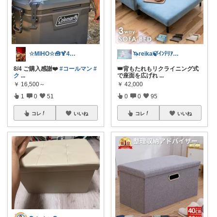
☆MIHO☆🧰🍹4日感謝🍀
🦄reika🍃ｲﾝﾃﾘｱ🕊感謝💐
8/4 ご購入感謝❤️
#コールマン
#
👑背もたれもリクライニング式
ク
...
で座面を広げれ
...
￥
16,500～
￥
42,000
1
0
51
0
0
95
コレ
いいね
コレ
いいね