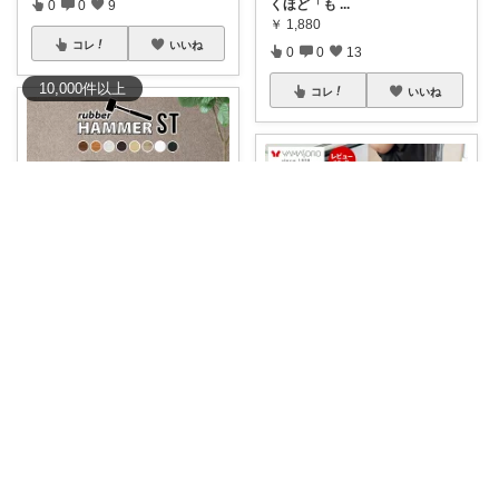
くほど「も
...
0
0
9
￥
1,880
コレ
いいね
0
0
13
10,000
件
以上
コレ
いいね
Yana🌿質の高い暮らしのROOM
家事を行うときや、子供に教え
𓍯oito@thanks ꕮ…
るのに便利なテ
...
￥
17,800
キッチンや洗面所での“ちょい掛
け”にちょう
...
0
0
5
￥
5,980
コレ
いいね
2
0
683