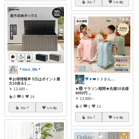
コレ
いいね
＊toco_life＊
💚👧❤️トトさん 8月🥵
🌟お得情報🌟 5日はポイント最
大10倍＆1
...
👧🉐 マラソン期間★先着10名様
￥
13,480～
4000円
...
0
0
14
￥
13,980～
0
1
13
コレ
いいね
コレ
いいね