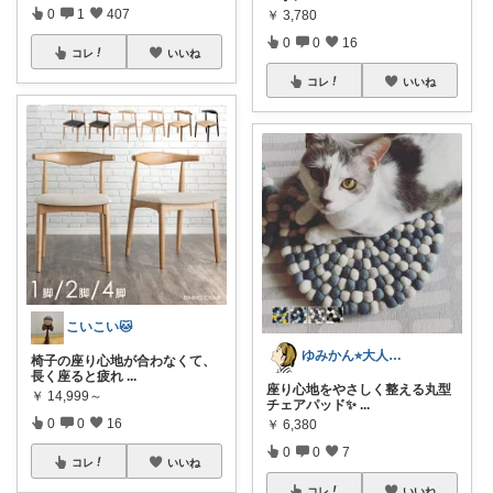
0
1
407
￥
3,780
0
0
16
コレ
いいね
コレ
いいね
こいこい🐱
ゆみかん⭐︎大人の暮らし研究室
椅子の座り心地が合わなくて、
長く座ると疲れ
...
座り心地をやさしく整える丸型
￥
14,999～
チェアパッド✨
...
0
0
16
￥
6,380
0
0
7
コレ
いいね
コレ
いいね