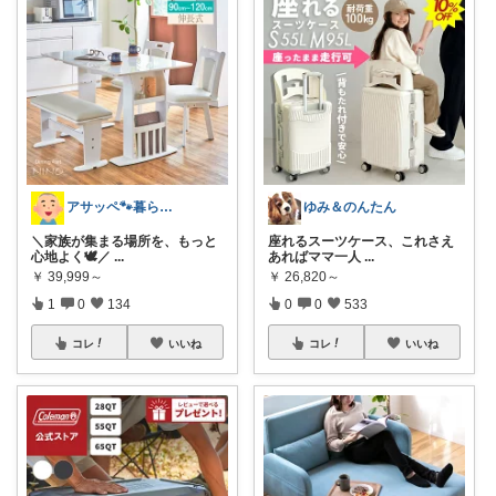
アサッペ🐾暮らしを整える愛用品セレクト
ゆみ＆のんたん
＼家族が集まる場所を、もっと
座れるスーツケース、これさえ
心地よく🕊️／
...
あればママ一人
...
￥
39,999～
￥
26,820～
1
0
134
0
0
533
コレ
いいね
コレ
いいね