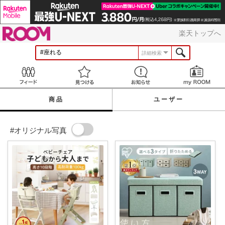
ROOM
楽天トップへ
詳細検索
Feed
見つける
お知らせ
商品
ユーザー
#オリジナル写真