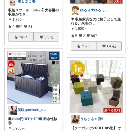
📚しまこ📚
ゆるり🌳ゆるっと暮らし整える🧺🫕
収納スツール 60㎝🪑 大容量の
収納ができ
...
🌳 収納家具なのに椅子として座
￥
1,790～
れる、来客の
...
0
0
51
￥
1,980～
5
2
887
コレ
いいね
コレ
いいね
美咲🌿misaki_room_ig
うちまる👦🏻5歳ママ♡
⬛
#300円OFFｸｰﾎﾟﾝ⬛
耐水性抜
群
...
【クーポンで5％OFF 8/5迄】 オ
￥
6,980～