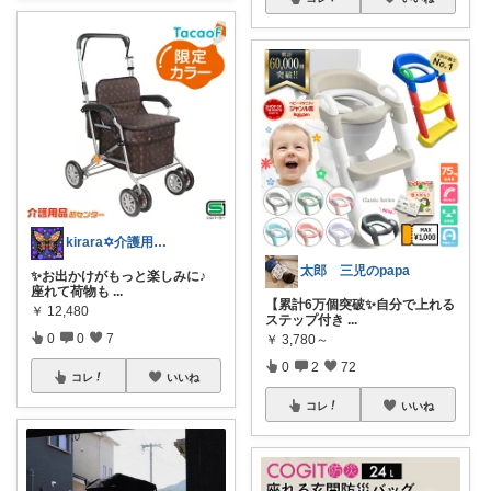
kirara✡介護用品🌈
太郎 三児のpapa
✨お出かけがもっと楽しみに♪
座れて荷物も
...
【累計6万個突破✨自分で上れる
￥
12,480
ステップ付き
...
0
0
7
￥
3,780～
0
2
72
コレ
いいね
コレ
いいね