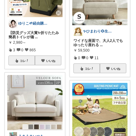
ゆりこ🌱経由購入ありがとうございます
✨ひまわり🌻生活雑貨・純喫茶✨
【防災グッズ大賞✨折りたたみ
簡易トイレが備
...
ワイドな座面で、大人2人でも
￥
2,980～
ゆったり座れる
...
3
0
865
￥
59,500
0
0
11
コレ
いいね
コレ
いいね