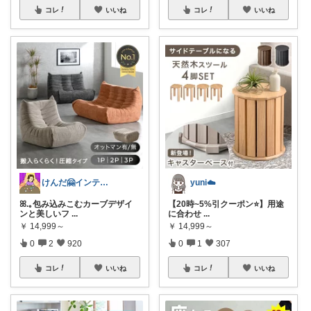
コレ
いいね
コレ
いいね
けんだ🤗インテリア多め
yuni☁️
ꕤ.｡包み込みこむカーブデザイ
【20時~5%引クーポン⭐️】用途
ンと美しいフ
...
に合わせ
...
￥
14,999～
￥
14,999～
0
2
920
0
1
307
コレ
いいね
コレ
いいね