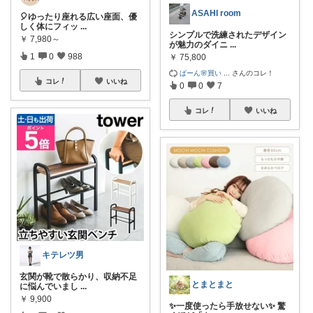
ASAHI room
🎈ゆったり座れる広い座面、優
しく体にフィッ
...
シンプルで洗練されたデザイン
￥
7,980～
が魅力のダイニ
...
1
0
988
￥
75,800
ぱーん🌸買い
...
さんのコレ！
コレ
いいね
0
0
7
コレ
いいね
キテレツ男
玄関が靴で散らかり、収納不足
とまとまと
に悩んでいまし
...
￥
9,900
✨一度使ったら手放せない✨ 驚