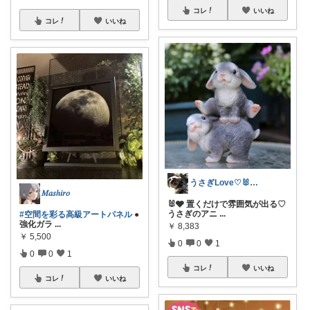
コレ
いいね
コレ
いいね
うさぎLove♡🐰みーちゃん🐰
𝑀𝑎𝑠ℎ𝑖𝑟𝑜
🐰🩶 置くだけで雰囲気が出る♡
うさぎのアニ
...
#空間を彩る高級アートパネル
●
強化ガラ
...
￥
8,383
￥
5,500
0
0
1
0
0
1
コレ
いいね
コレ
いいね