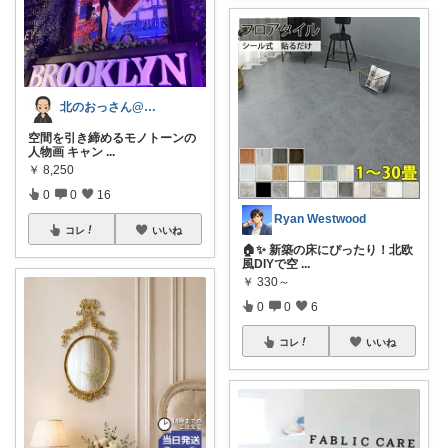
北のおっさん@ガジェット好き
空間を引き締めるモノトーンの
人物画 キャン
...
￥
8,250
0
0
16
Ryan Westwood
コレ
いいね
🏠✨ 新築の床にぴったり！北欧
風DIYで空
...
￥
330～
0
0
6
コレ
いいね