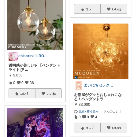
コレ
いいね
chisarina's ROOM
透明感が美しい✨ 【ペンダント
ライト [P
...
￥
9,856
0
0
36
まいにちセレクトdays
コレ
いいね
お部屋がグッとおしゃれにな
る！ペンダントラ
...
￥
33,000
北欧×整う暮ら
...
さんのコレ！
0
0
4
コレ
いいね