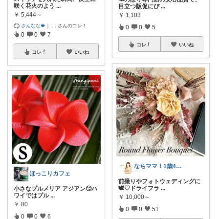
咲く花火のよう
...
目立つ販促にぴ
...
￥
5,444～
￥
1,103
さんなな🍁｜
...
さんのコレ！
0
0
5
0
0
7
コレ
いいね
コレ
いいね
なちママ ⌇ 1歳4歳ママ
ほっこりカフェ
前撮りやフォトウェディングに
🕊♡ドライフラ
...
小さなプルメリア アジアン🙄ハ
ワイではプル
...
￥
10,000～
￥
80
0
0
51
0
0
6