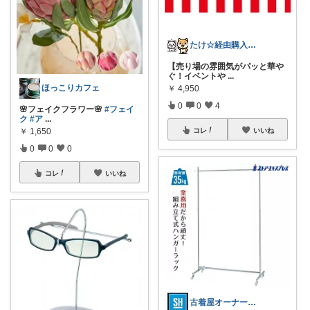
たけ☆経由購入感謝します！ありがとう！☆
【売り場の雰囲気がパッと華や
ぐ！イベントや
...
ほっこりカフェ
￥
4,950
0
0
4
🌸フェイクフラワー🌸
#フェイ
ク
#ア
...
￥
1,650
コレ
いいね
0
0
0
コレ
いいね
古着屋オーナーが選ぶROOM