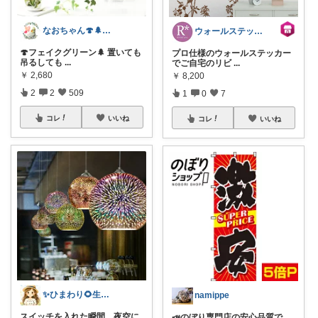
なおちゃん🍄🌲好きなものに囲まれたい
ウォールステッカーのルームプラス
🍄フェイクグリーン🌲 置いても
プロ仕様のウォールステッカー
吊るしても
...
でご自宅のリビ
...
￥
2,680
￥
8,200
2
2
509
1
0
7
コレ
いいね
コレ
いいね
✨ひまわり🌻生活雑貨・純喫茶✨
namippe
スイッチを入れた瞬間、夜空に
📣のぼり専門店の安心品質で、