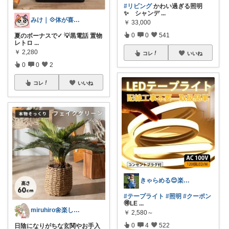
#リビング
かわい過ぎる照明
✨️ シャンデ
...
みけ｜💠体が喜ぶもの・便利なもの
￥
33,000
0
0
541
夏のボーナスで✓ 💡黒電話 置物
レトロ
...
￥
2,280
コレ
いいね
0
0
2
コレ
いいね
きゃらめる😊楽天ROOM🤩
#テープライト
#照明
#クーポン
🉐LE
...
miruhiro🌼楽しく暮らそう
￥
2,580～
0
4
522
​日陰になりがちな玄関やお手入