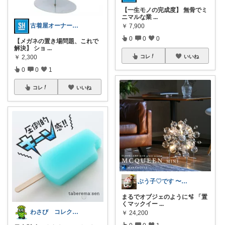
​【一生モノの完成度】 無骨でミ
ニマルな業
...
古着屋オーナーが選ぶROOM
￥
7,900
0
0
0
​【メガネの置き場問題、これで
解決】 ショ
...
￥
2,300
コレ
いいね
0
0
1
コレ
いいね
ぶう子♡です 〜感謝です〜
まるでオブジェのように🫧 「置
くマックイー
...
わさび コレクションもご利用ください
￥
24,200