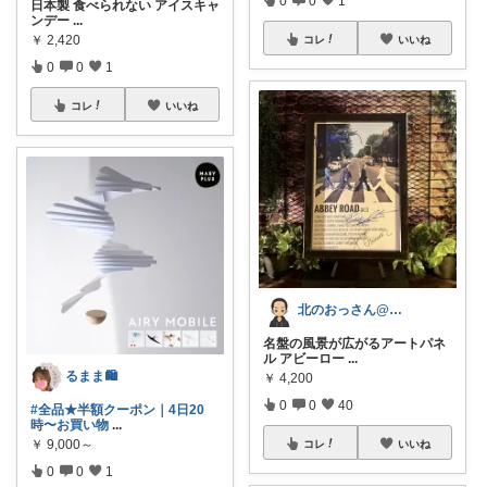
0
0
1
日本製 食べられない アイスキャ
ンデー
...
￥
2,420
コレ
いいね
0
0
1
コレ
いいね
北のおっさん@ガジェット好き
名盤の風景が広がるアートパネ
ル アビーロー
...
るまま🛍️
￥
4,200
0
0
40
#全品★半額クーポン｜4日20
時〜お買い物
...
￥
9,000～
コレ
いいね
0
0
1