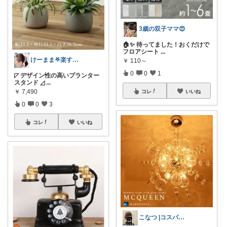
3歳の双子ママ😍
🏠✨ 待ってました！おくだけで
フロアシート
...
けーまま𖤐楽する家づくり☀︎*.｡
￥
110～
0
0
1
◸ デザイン性の高いプランター
スタンド ◿
...
￥
7,490
コレ
いいね
0
0
3
コレ
いいね
こなつ |コスパ重視と丁寧な暮らし🌷