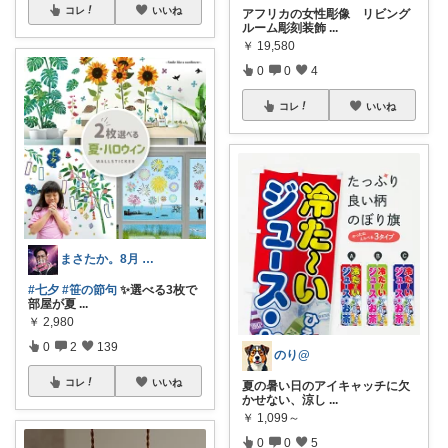
コレ
いいね
アフリカの女性彫像 リビング
ルーム彫刻装飾
...
￥
19,580
0
0
4
コレ
いいね
まさたか。8月 5日の経由購入感謝🙏
#七夕
#笹の節句
✨選べる3枚で
部屋が夏
...
￥
2,980
0
2
139
のり@
コレ
いいね
夏の暑い日のアイキャッチに欠
かせない、涼し
...
￥
1,099～
0
0
5