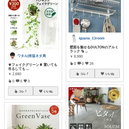
iguana_13room
壁面を魅せるDULTONのアルミ
ラック 🔩
...
ワタル|有益ネタ局
￥
8,990
0
0
26
🍄フェイクグリーン🌲 置いても
吊るしても
...
￥
2,680
コレ
いいね
0
0
0
コレ
いいね