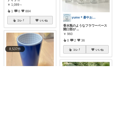
ティッ
...
￥
1,089～
1
0
884
yume＊暑中お見舞い申し上げます☀️
コレ
いいね
香水瓶のようなフラワーベース
開口部が
...
￥
960
0
2
36
8,537
件
コレ
いいね
みーちゃん㊗️経由感謝です😊
#オリジナル写真
#買ってよかっ
た
✨
...
￥
1,000
0
0
22
こは｜家事ラクと暮らしの趣味↗️楽天市場