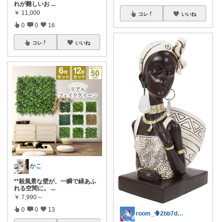
れが難しいお
...
￥
11,000
コレ
いいね
0
0
16
コレ
いいね
かこ
**殺風景な壁が、一瞬で緑あふ
れる空間に。
...
￥
7,990～
0
0
13
room_🪻2bb7d8bc05