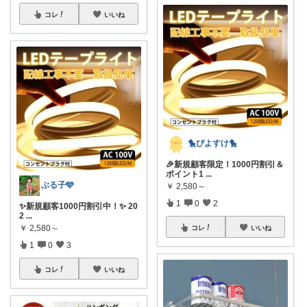
コレ
いいね
🐤ぴよすけ🐤
🎉新規顧客限定！1000円割引＆
ポイント1
...
ぶる子🩵
￥
2,580～
1
0
2
✨新規顧客1000円割引中！✨ 20
2
...
￥
2,580～
コレ
いいね
1
0
3
コレ
いいね