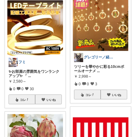
グレゴリー／経由購入感謝です💕
フミ
ツリーを華やかに彩る10cmボ
ールオーナメ
...
✨お部屋の雰囲気をワンランク
アップ✨ 「
...
￥
2,998～
￥
2,580～
0
0
3
0
0
30
コレ
いいね
コレ
いいね