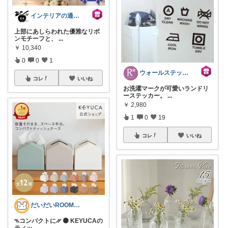
インテリアの通販 輸入雑貨イエ
上部にあしらわれた優雅なリボ
ンモチーフと、
...
￥
10,340
0
0
1
ウォールステッカーのルームプラス
コレ
いいね
お洗濯マークが可愛いランドリ
ーステッカー。
...
￥
2,980
1
0
19
コレ
いいね
だいだいROOM@整う暮らし｜インテリア
⳹コンパクトに⳼ 🟠 KEYUCAの