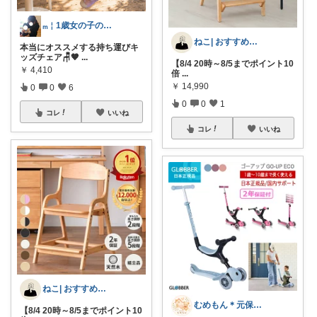
ₘ￤1歳女の子のママ👶🏻🎀
ねこ| おすすめ知育📚＆整う暮らし🏠
本当にオススメする持ち運びキ
ッズチェア🪑🤎
...
【8/4 20時～8/5までポイント10
￥
4,410
倍
...
￥
14,990
0
0
6
0
0
1
コレ
いいね
コレ
いいね
ねこ| おすすめ知育📚＆整う暮らし🏠
むめもん＊元保育士のお母さん
【8/4 20時～8/5までポイント10