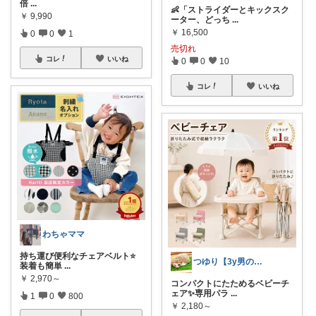
倍
...
👶「ストライダーとキックスク
￥
9,990
ーター、どっち
...
￥
16,500
0
0
1
売切れ
コレ
いいね
0
0
10
コレ
いいね
わちゃママ
持ち運び便利なチェアベルト⭐️
つゆり【3y男の子🦖ママ】
装着も簡単
...
￥
2,970～
コンパクトにたためるベビーチ
ェア✨専用パラ
...
1
0
800
￥
2,180～