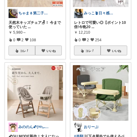
ちゃま🌷第二子妊娠中
みっこ🪴日々感謝🌷いいね上限🙏
天然木キッズチェア🪑！ 今まで
レトロで可愛い◎【ポイント10
使っていた
...
倍!今晩20
...
￥
5,980～
￥
12,210
0
2
108
0
2
254
コレ
いいね
コレ
いいね
みののん🌠(୨୧•͈ᴗ•͈)感謝♡
おりーぶ
🌠GU MODE新作！大人になっ
#半額
以下🎉屋外でも使えるベ