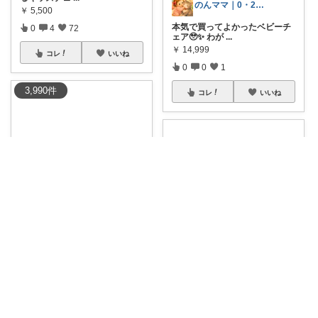
のんママ｜0・2歳育児+6歳にゃんこ
￥
5,500
本気で買ってよかったベビーチ
0
4
72
ェア🥹✨ わが
...
￥
14,999
コレ
いいね
0
0
1
3,990
件
コレ
いいね
みののん🌠(୨୧•͈ᴗ•͈)感謝♡
🌠10%OFFクーポン🉐大人も使
える♪【
#
...
🏡 LifePicks
￥
13,980～
🧸遊びの時間も、お勉強の時間
0
0
11
もこれ一台で楽
...
￥
17,890
コレ
いいね