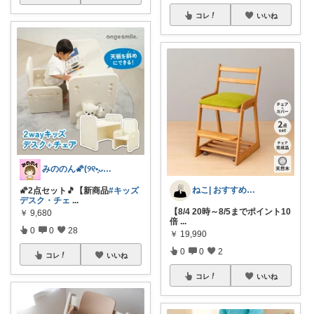
コレ
いいね
みののん🌠(୨୧•͈ᴗ•͈)感謝♡
ねこ| おすすめ知育📚＆整う暮らし🏠
🌠2点セット🎵【新商品
#キッズ
デスク・チェ
...
【8/4 20時～8/5までポイント10
￥
9,680
倍
...
0
0
28
￥
19,990
0
0
2
コレ
いいね
コレ
いいね