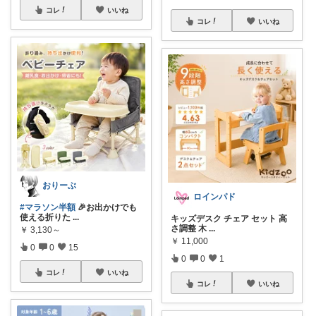
コレ
いいね
コレ
いいね
おりーぶ
ロインパド
#マラソン半額
🎉お出かけでも
使える折りた
...
キッズデスク チェア セット 高
さ調整 木
...
￥
3,130～
￥
11,000
0
0
15
0
0
1
コレ
いいね
コレ
いいね