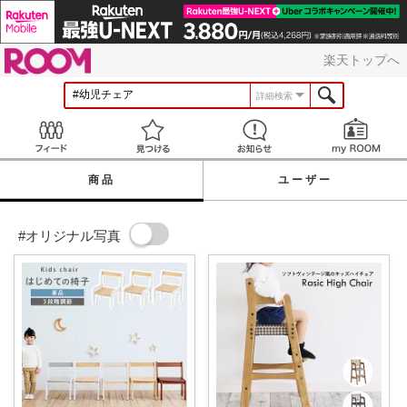
ROOM
楽天トップへ
詳細検索
Feed
見つける
お知らせ
商品
ユーザー
#オリジナル写真