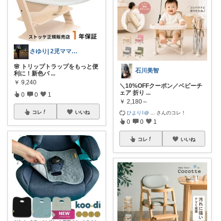
さゆり| 2児ママお買い物メモ🧸
🌸 トリップトラップをもっと便
石川美智
利に！新色バ
...
￥
9,240
＼10%OFFクーポン／ベビーチ
ェア 折り
...
0
0
1
￥
2,180～
コレ
いいね
ひより‪‪⌇@
...
さんのコレ！
0
0
1
コレ
いいね