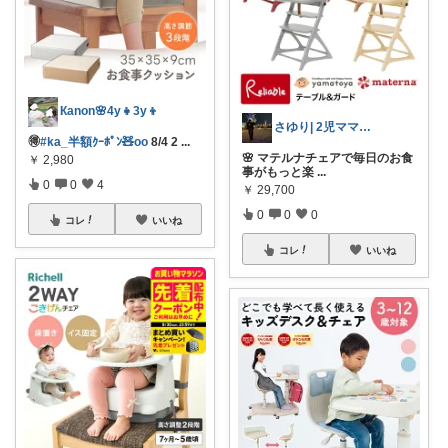
Кanon🌸4y👧3y👦
さゆり| 2児ママお買い物メモ🧸
🉐
#ka_半額ｸｰﾎﾟﾝ🧸oo
8/4 2
...
🌸 マテルナチェアで毎日のお食
￥
2,980
事がもっと楽
...
0
0
4
￥
29,700
0
0
0
コレ
いいね
コレ
いいね