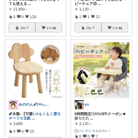
ても使える
...
ビーチェア😊
...
￥
21,800～
￥
3,130～
0
0
128
1
1
21
コレ
いいね
コレ
いいね
みののん🌠(୨୧•͈ᴗ•͈)感謝♡
yu
🌠木製♪【可愛い
#もくもく雲モ
6時間限定!15%OFFクーポン★
チーフ☆北欧
...
折りたた
...
￥
3,880
￥
3,130～
けいすけ
さんのコレ！
0
0
25
0
0
7