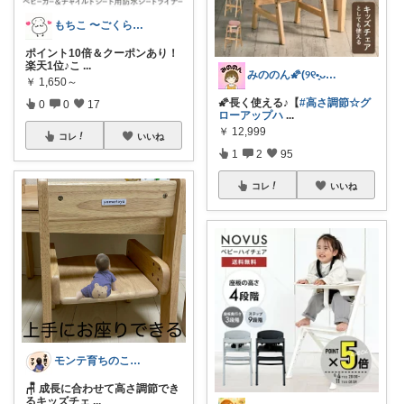
もちこ 〜ごくらく＆かわいい生活♪
ポイント10倍＆クーポンあり！
楽天1位♪こ
...
みののん🌠(୨୧•͈ᴗ•͈)感謝♡
￥
1,650～
🌠長く使える♪【
#高さ調節☆グ
0
0
17
ローアップハ
...
￥
12,999
コレ
いいね
1
2
95
コレ
いいね
モンテ育ちのこずえママ🦦｜経由購入✨
🪑 成長に合わせて高さ調節でき
るキッズチェ
...