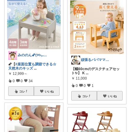
みののん🌠(୨୧•͈ᴗ•͈)感謝♡
頑張るパパママ応援隊@育児・子供用品紹介
🌠【
#座面位置も調節できる☆
天然木のキッズ
...
【幅60cmのデスクチェアセッ
ト✨】 K
...
￥
12,999～
￥
11,000
0
0
34
0
0
1
コレ
いいね
コレ
いいね