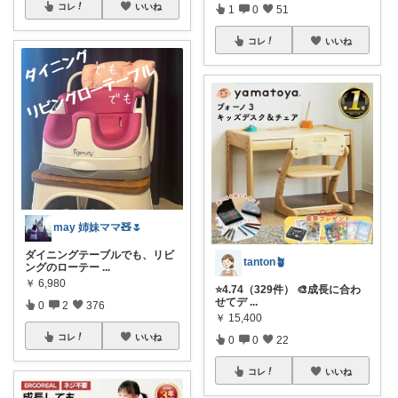
コレ
いいね
1
0
51
コレ
いいね
may 姉妹ママ🧸🌷
ダイニングテーブルでも、リビ
tanton🪴
ングのローテー
...
￥
6,980
⭐4.74（329件） 🎨成長に合わ
せてデ
...
0
2
376
￥
15,400
コレ
いいね
0
0
22
コレ
いいね