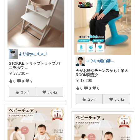
より@yo_ri_a_i
ユウキ⭐️経由購入感謝です！
STOKKE トリップトラップ バ
ニラホワ
...
今がお得なチャンスかも！楽天
￥
37,730～
ROOM限定ク
...
￥
13,200
0
0
9
0
0
6
コレ
いいね
コレ
いいね