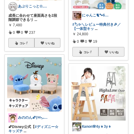
あぷりこっと✩.*˚100%ROOM経由
にゃんこ🐈🐾6日ｲｲﾈお休み🙏
成長に合わせて座面高さを2段
階調節できるリ
...
#🏷️✨＼レビュー特典付き🎉／
￥
7,480
【一体型キッ
...
0
0
237
￥
24,800
0
0
19
コレ
いいね
コレ
いいね
みののん🌠(୨୧•͈ᴗ•͈)感謝♡
Кanon🌸4y👧3y👦
🌠Disney公式【
#ディズニー☆
キッズチ
...