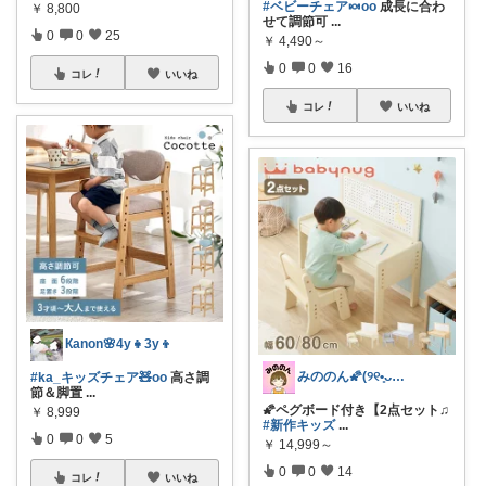
#ベビーチェア🍬oo
成長に合わ
￥
8,800
せて調節可
...
0
0
25
￥
4,490～
0
0
16
コレ
いいね
コレ
いいね
Кanon🌸4y👧3y👦
みののん🌠(୨୧•͈ᴗ•͈)感謝♡
#ka_キッズチェア🧸oo
高さ調
節＆脚置
...
🌠ペグボード付き【2点セット♫
￥
8,999
#新作キッズ
...
0
0
5
￥
14,999～
0
0
14
コレ
いいね