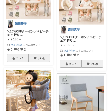
福田愛美
吉田真琴
＼10%OFFクーポン／ベビーチ
ェア 折り
...
＼10%OFFクーポン／ベビーチ
￥
2,180～
ェア 折り
...
￥
2,180～
ひより‪‪⌇@
...
さんのコレ！
0
0
2
ひより‪‪⌇@
...
さんのコレ！
1
0
2
コレ
いいね
コレ
いいね