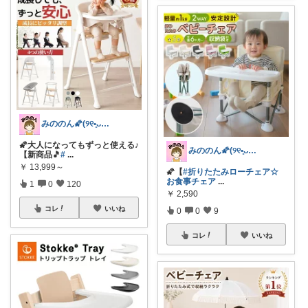
みののん🌠(୨୧•͈ᴗ•͈)感謝♡
🌠大人になってもずっと使える♪
みののん🌠(୨୧•͈ᴗ•͈)感謝♡
【新商品🎵
#
...
￥
13,999～
🌠【
#折りたたみローチェア☆
お食事チェア
...
1
0
120
￥
2,590
コレ
いいね
0
0
9
コレ
いいね