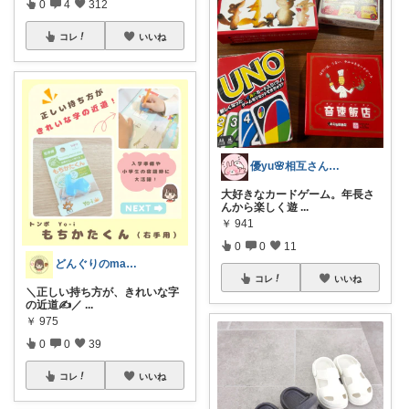
0
4
312
コレ
いいね
優yu🌸相互さんから購入してます❣️
大好きなカードゲーム。年長さ
んから楽しく遊
...
￥
941
0
0
11
どんぐりのmama☆子育てグッズ
コレ
いいね
＼正しい持ち方が、きれいな字
の近道✍️／
...
￥
975
0
0
39
コレ
いいね