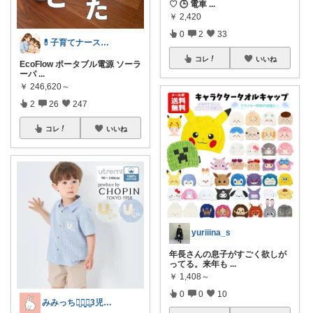
♡ 🕒 電車
...
￥
2,420
0
2
33
💊子育てナースぐっさん💊
コレ
いいね
EcoFlow ポータブル電源 ソーラ
ーパ
...
￥
246,620～
2
26
247
コレ
いいね
yuriiina_s
年長さんの息子がすごく欲しが
ってる。来年も
...
￥
1,408～
0
0
10
みみっちꪔ̤̫ꪔ̤̥ꪔ͈̱3児ママ♡