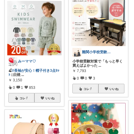
難関小学校受験×ワーママ
みーママ♡
小学校受験対策で「もっと早く
買えばよかった
...
🍒
#長袖が安心！帽子付き3点ｾｯ
￥
7,793
ﾄ
□日焼
...
0
0
3
￥
3,150
0
1
853
コレ
いいね
コレ
いいね