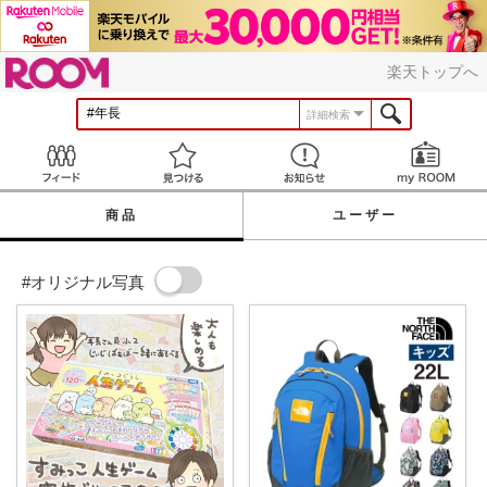
ROOM
楽天トップへ
詳細検索
Feed
見つける
お知らせ
商品
ユーザー
#オリジナル写真