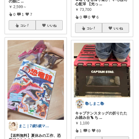
の娘に
...
心配🐰 【光っ
...
￥
2,599～
￥
73,700
0
1
7
0
0
6
コレ
いいね
コレ
いいね
📚しまこ📚
キャプテンスタッグの折りたた
み踏み台🪜 ち
...
￥
1,100
まこ｜7歳5歳ママ👧👦
1
0
69
【送料無料】夏休みの工作、恐