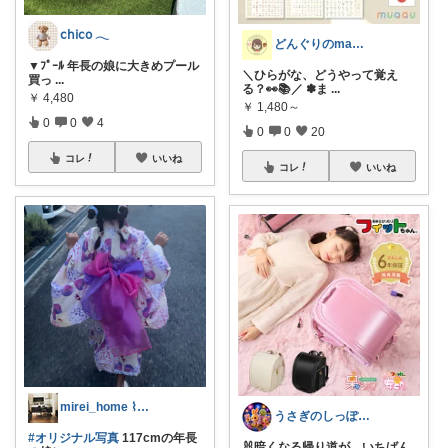
𝖼𝗁𝗂𝖼𝗈 𓂃
どんぐりのmama☆子育てグッズ
▼ﾌﾟｰﾙ 年長の娘に大きめプール
＼ひらがな、どうやって覚え
買っ
...
る？👀📚／ ✽ま
...
￥
4,480
￥
1,480～
0
0
4
0
0
20
コレ
いいね
コレ
いいね
mirei_home ⌇インテリア
うさぎのしっぽ43🐰2児の母👧朝コレ
#オリジナル写真
117cmの年長
🐰暗くなる帰り道が、いちばん