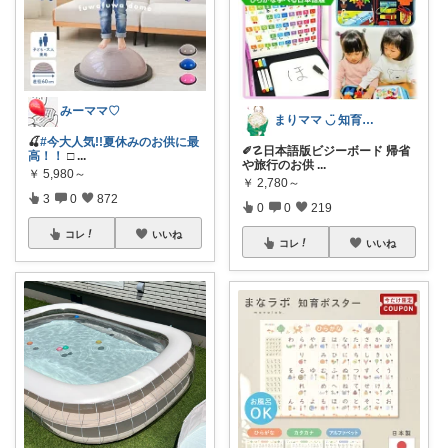
みーママ♡
まりママ ◡̈ 知育・本・北欧
🍒
#今大人気!!夏休みのお供に最
✐☡日本語版ビジーボード 帰省
高！！
□
...
や旅行のお供
...
￥
5,980～
￥
2,780～
3
0
872
0
0
219
コレ
いいね
コレ
いいね