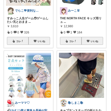
でらこ💚便利な生活雑貨とママアイテム☺
みーこ🐰
すみっこ人生ゲーム🥹ゲームし
THE NORTH FACE キッズ用リ
たい兄とおまま
...
ュ
...
￥
3,610
￥
12,980
0
0
326
0
1
164
コレ
いいね
コレ
いいね
みーママ♡
📚しまこ📚
🍒
#おむつ替え簡単＆長袖が安
キャプテンスタッグの折りたた