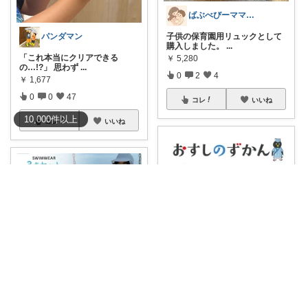
ばぶべびーママ 育児とお菓子
パンダマン
子供の保育園用リュックとして
購入しました。
...
「これ本当にクリアできる
￥
5,280
の…!?」 思わず
...
0
2
4
￥
1,677
0
0
47
コレ
いいね
10,000
件
以上
コレ
いいね
it❁⃘mama
みーママ♡
お寿司好きな年長の子供にプレ
ゼント🍣ˎˊ˗
...