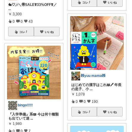
コレ
いいね
🐇🤍𓈒𓏸＼🉐SALE❣️33%OFF❣️／
...
￥
3,300
0
0
43
コレ
いいね
🧸yuu mama🧸
はじめての漢字はこれ📖🖊 年長
の息子、小
...
￥
1,078
0
0
190
bingo!!!!!
コレ
いいね
『入学準備』系📖 今は何十種類
も出ていて迷
...
￥
1,980
0
0
7