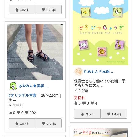
コレ
いいね
むめもん＊元保育士のお母さん
保育士として働いていた頃、子
どもたちに大人
...
あやみん🍀美容×健康×子ども
￥
3,080
#オリジナル写真
［16〜22cm |
売切れ
全
...
0
0
4
￥
2,860
0
0
192
コレ
いいね
コレ
いいね