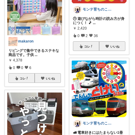
モンテ育ちのこずえママ🦦｜経由購入✨
🕒 遊びながら時計の読み方が身
につく！ 🎵
...
￥
2,420
0
2
36
makaron
コレ
いいね
リビングで集中できるステキな
商品です。子供
...
￥
4,378
0
0
6
コレ
いいね
モンテ育ちのこずえママ🦦｜経由購入✨
🚅 電車好きにはたまらない1冊