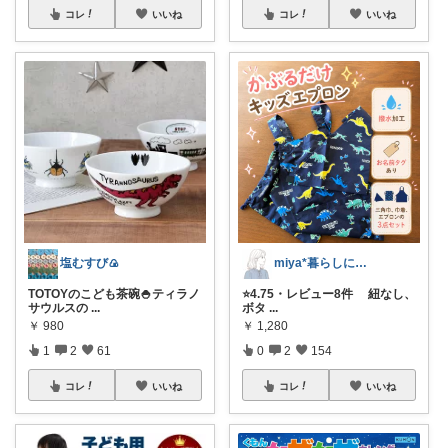
コレ
いいね
コレ
いいね
塩むすび🍙
miya*暮らしに役立つ楽天セレクト
TOTOYのこども茶碗🍚ティラノ
⭐️4.75・レビュー8件 紐なし、
サウルスの
...
ボタ
...
￥
980
￥
1,280
1
2
61
0
2
154
コレ
いいね
コレ
いいね