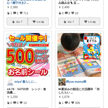
心！帽子付き2
...
み踏み台🪜 足
...
￥
2,380
￥
2,490
1
1
711
0
0
10
コレ
いいね
コレ
いいね
miya*暮らしに役立つ楽天セレクト
🧸yuu mama🧸
⭐️4.76・54755件 レンジ・食
✏️夏休みの朝活に大活躍🌻 「何
洗機
...
したらい
...
￥
1,250
￥
1,078
0
0
14
1
0
306