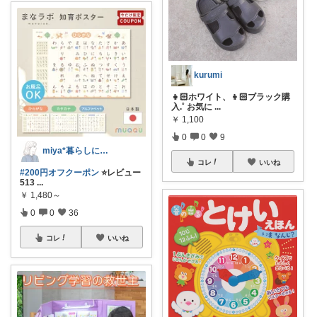
kurumi
👧🏻ホワイト、👦🏻ブラック購
入.˚ お気に
...
￥
1,100
0
0
9
miya*暮らしに役立つ楽天セレクト
コレ
いいね
#200円オフクーポン
⭐️レビュー
513
...
￥
1,480～
0
0
36
コレ
いいね