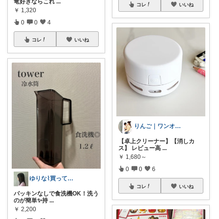
竜好きならこれ
...
コレ
いいね
￥
1,320
0
0
4
コレ
いいね
りんご｜ワンオペ5歳ママ
【卓上クリーナー】【消しカ
ス】 レビュー高
...
￥
1,680～
0
0
6
ゆりな⌇買ってよかったもの🌿
コレ
いいね
パッキンなしで食洗機OK！洗う
のが簡単✨持
...
￥
2,200