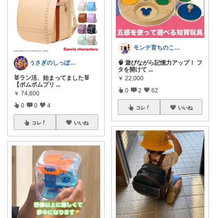
モンテ育ちのこずえママ🦦｜経由購入✨
うさぎのしっぽ43🐰2児の母👧朝コレ
🧠 遊びながら記憶力アップ！ フ
タを開けて
...
🐰ラン活、始まってました🐰
￥
22,000
【ポムポムプリ
...
0
2
62
￥
74,800
0
0
4
コレ
いいね
コレ
いいね