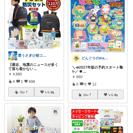
雲うさぎ@朝コレ❤良質便利時短グッズ🐰
どんぐりのmama☆子育てグッズ
【最近、地震のニュースが多く
＼📣2027年版の予約スタート📚
て落ち着かない
...
✨／ ✽
...
￥
4,980
￥
660
4
2
698
0
0
12
コレ
いいね
コレ
いいね