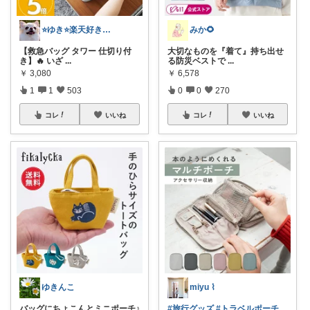
⭐️ゆき⭐️楽天好き主婦🎵
みか🌻
【救急バッグ タワー 仕切り付
大切なものを『着て』持ち出せ
き】🔥 いざ
...
る防災ベストで
...
￥
3,080
￥
6,578
1
1
503
0
0
270
コレ
いいね
コレ
いいね
ゆきんこ
miyu ⌇
バッグにちょこんとミニポーチ♪​
#旅行グッズ
#トラベルポーチ