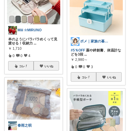
Miii ☆MIRUNO
本のようにパラパラめくって見
ポメ｜家族の暮らしを少しラクに
渡せる！収納力
...
￥
1,710
#5％OFF
薬や絆創膏、体温計な
どを3段
...
0
0
4
￥
2,980～
コレ
いいね
0
0
3
コレ
いいね
春雨之唄