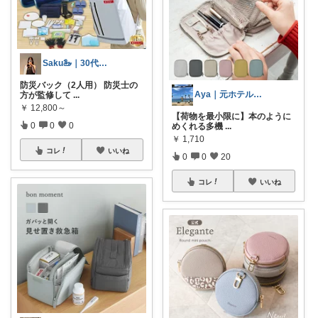
Saku🦢｜30代ワーママ
防災バック（2人用） 防災士の
Aya｜元ホテルマン×旅好き
方が監修して
...
￥
12,800～
​【荷物を最小限に】本のように
0
0
0
めくれる多機
...
￥
1,710
コレ
いいね
0
0
20
コレ
いいね