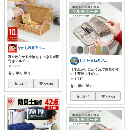
なかち🧸夏アイテム＆便利グッズ✨
🧸✨散らかる小物もすっきり⭐️蓋
しんたまねぎガジェット
付きマルチ
...
￥
2,860
【本みたいにめくれて超見やす
0
0
3
い！整理上手の
...
￥
1,710
コレ
いいね
0
0
6
コレ
いいね