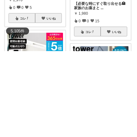
【必要な時にすぐ取り出せる🏥
0
0
5
家族のお薬まと
...
￥
1,980
コレ
いいね
0
0
15
5,105
件
コレ
いいね
ginny ♡
tower 新商品 1276円 送料無料
まあ/小学生ママの転勤ROOM
...
￥
1,276
「毎日使う血圧計や飲み薬、お
0
0
6
薬手帳がリビン
...
￥
5,830
コレ
いいね
0
0
13