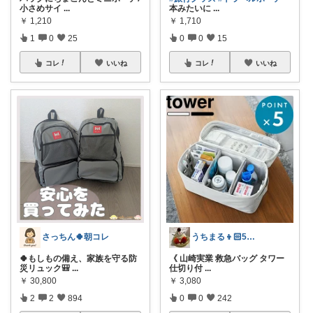
小さめサイ
...
本みたいに
...
￥
1,210
￥
1,710
1
0
25
0
0
15
コレ
いいね
コレ
いいね
さっちん🍀朝コレ
うちまる👦🏻5歳ママ♡
🍀もしもの備え、家族を守る防
《 山崎実業 救急バッグ タワー
災リュック🎒
...
仕切り付
...
￥
30,800
￥
3,080
2
2
894
0
0
242