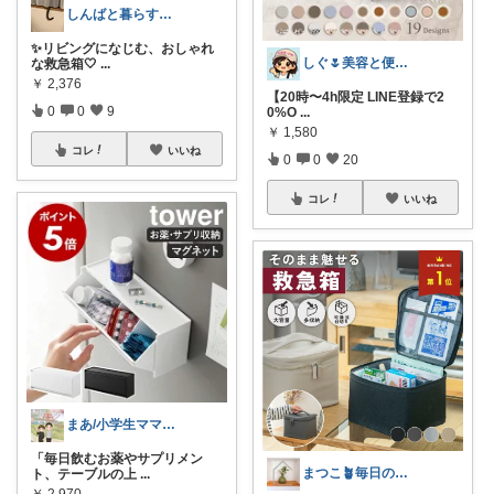
しんばと暮らす日々
✨リビングになじむ、おしゃれ
しぐ🌷美容と便利な小物🍀
な救急箱🤍
...
￥
2,376
【20時〜4h限定 LINE登録で2
0
0
9
0%O
...
￥
1,580
コレ
いいね
0
0
20
コレ
いいね
まあ/小学生ママの転勤ROOM
「毎日飲むお薬やサプリメン
まつこ🪴毎日のくらし、ちょっと心地よく
ト、テーブルの上
...
￥
2,970