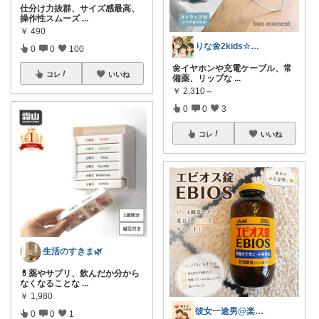
仕分け力抜群、サイズ感最高、
操作性スムーズ
...
￥
490
りな🌼2kids☆毎日をちょっと快適に
0
0
100
🌼イヤホンや充電ケーブル、常
コレ
いいね
備薬、リップな
...
￥
2,310～
0
0
3
コレ
いいね
生活のすきま🌿
💊薬やサプリ、飲んだか分から
なくなることな
...
￥
1,980
彼女一途男@楽天ROOM
0
0
1