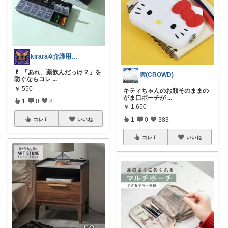
kirara✡介護用品🌈
💊 「あれ、薬飲んだっけ？」を
雲(CROWD)
防ぐならコレ
...
￥
550
キティちゃんのお顔そのままの
がま口ポーチが
...
1
0
8
￥
1,650
1
0
383
コレ
いいね
コレ
いいね