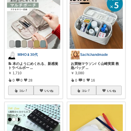
MIHO🌷30代
Sachi.handmade
📝 本のようにめくれる、新感覚
お買物マラソン/《 山崎実業 救
トラベルポー
...
急バッグ
...
￥
1,710
￥
3,080
0
0
28
0
0
16
コレ
いいね
コレ
いいね