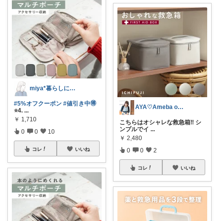
miya*暮らしに役立つ楽天セレクト
#5%オフクーポン
#値引き中🉐
AYA♡Ameba official
⭐️4.
...
￥
1,710
こちらはオシャレな救急箱‼︎ シ
ンプルでイ
...
0
0
10
￥
2,480
コレ
いいね
0
0
2
コレ
いいね