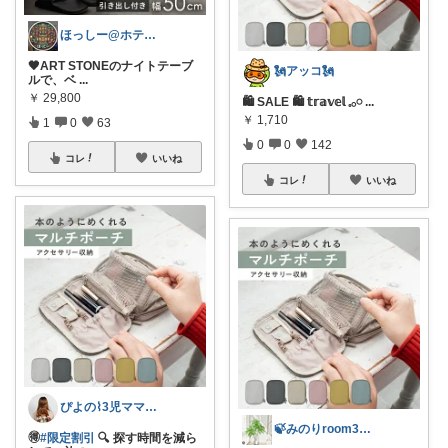
ほっしー@ホテルのような家を目指して
🖤ART STONEのナイトテーブ
🗽アッコ🗽
ルで、ベ
...
￥
29,800
🛍 SALE 🛍 𝕥𝕣𝕒𝕧𝕖𝕝 𓈒𓂂𓏸
...
￥
1,710
1
0
63
0
0
142
コレ
いいね
コレ
いいね
ぴよの⌇3児ママのゆる痩せ美容
🍃みのりroom303🍃
🉐
#限定割引
🔍 探す時間を減ら