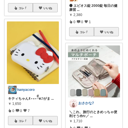
🟠 エビオス錠 2000錠 毎日の健
コレ
いいね
康習
...
￥
2,380
0
0
1
コレ
いいね
hanyacoro
キティちゃん‎ꉂ • ༚ • ིྀต੭がま
...
おさかな7
￥
1,650
0
0
7
＼これ、旅行のときめっちゃ便
利そう👜✨／
...
￥
1,710
コレ
いいね