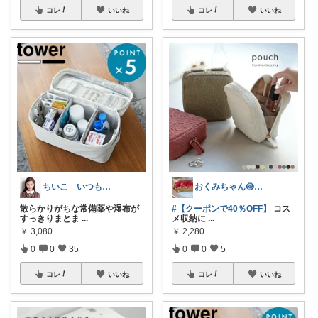
コレ
いいね
コレ
いいね
ちいこ いつもありがとうございます♡
おくみちゃん🍥朝コレ界隈
散らかりがちな常備薬や湿布が
#【クーポンで40％OFF】
コス
すっきりまとま
...
メ収納に
...
￥
3,080
￥
2,280
0
0
35
0
0
5
コレ
いいね
コレ
いいね