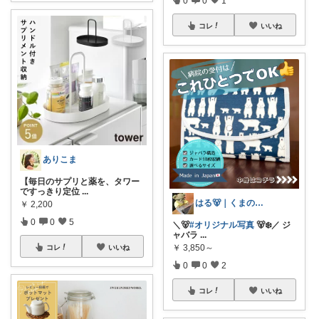
0
0
1
コレ
いいね
ありこま
【毎日のサプリと薬を、タワー
ですっきり定位
...
はる🐻｜くまのいる暮らし
￥
2,200
0
0
5
＼🐻
#オリジナル写真
🐻‍❄️／ ジ
ャバラ
...
￥
3,850～
コレ
いいね
0
0
2
コレ
いいね