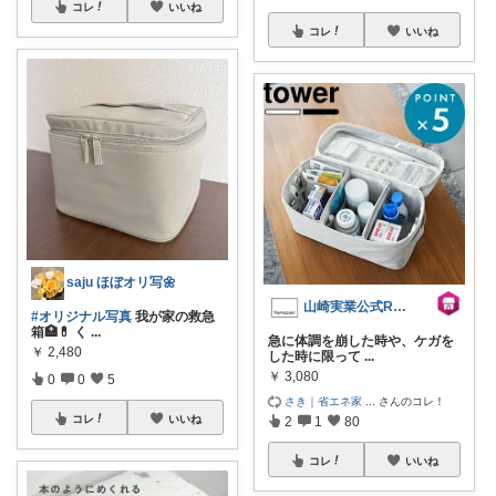
コレ
いいね
コレ
いいね
saju ほぼオリ写🌼
山崎実業公式ROOM
#オリジナル写真
我が家の救急
箱🏥💊 く
...
急に体調を崩した時や、ケガを
￥
2,480
した時に限って
...
￥
3,080
0
0
5
さき｜省エネ家
...
さんのコレ！
コレ
いいね
2
1
80
コレ
いいね