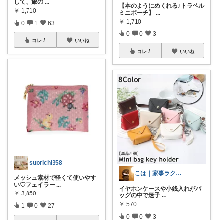
して、旅の
...
【本のようにめくれる♪トラベル
￥
1,710
ミニポーチ】
...
￥
1,710
0
1
63
0
0
3
コレ
いいね
コレ
いいね
suprichi358
こは｜家事ラクと暮らしの趣味↗️楽天市場
メッシュ素材で軽くて使いやす
い♡フェイラー
...
イヤホンケースや小銭入れがバ
￥
3,850
ッグの中で迷子
...
￥
570
1
0
27
0
0
3