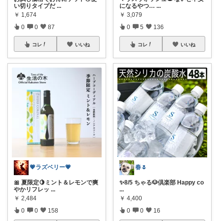
い切りタイプだ
...
になるやつ…
...
￥
1,674
￥
3,079
0
0
87
0
5
136
コレ
いいね
コレ
いいね
💗ラズベリー💗
春🌷
🎀 夏限定🍋ミント＆レモンで爽
✨8/5 ちゃる🐶倶楽部 Happy co
やかリフレッ
...
...
￥
2,484
￥
4,400
0
0
158
0
0
16