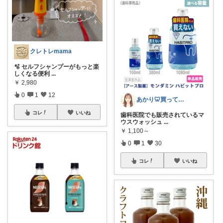
クレトレmama
🫧 セルフシャンプーがもっと楽
しくなる便利
...
￥
2,980
0
1
12
あかり🦷買ってよかったもの
コレ
いいね
歯科医院でも販売されているマ
ウスウォッシュ
...
￥
1,100～
0
1
30
コレ
いいね