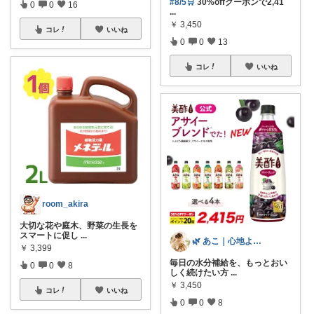
#8/5🛒
30%offクーポンで2,41
0
0
16
...
￥
3,450
コレ
いいね
0
0
13
コレ
いいね
room_akira
大切な花や庭木、野菜の生長を
スマートに促し
...
🌿 あこ｜心地よい暮らしの便利アイテム
￥
3,399
毎日の水分補給を、もっとおい
0
0
8
しく続けたい方
...
￥
3,450
コレ
いいね
0
0
8