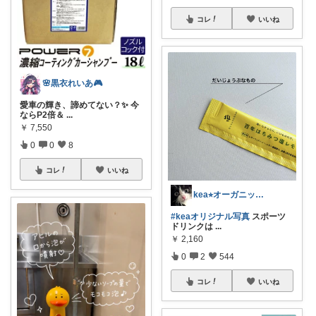
コレ
いいね
🌸黒衣れいあ🎮
愛車の輝き、諦めてない？✨ 今
ならP2倍＆
...
￥
7,550
0
0
8
コレ
いいね
kea⭐︎オーガニックアイテム
#keaオリジナル写真
スポーツ
ドリンクは
...
￥
2,160
0
2
544
コレ
いいね