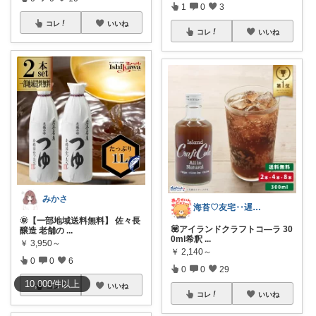
1
0
3
コレ
いいね
コレ
いいね
みかさ
海苔♡友宅‥遅い〜待ってて◍′◡′◍ꕤ❤
🌞【一部地域送料無料】 佐々長
💟アイランドクラフトコ―ラ 30
醸造 老舗の
...
0ml希釈
...
￥
3,950～
￥
2,140～
0
0
6
0
0
29
10,000
件
以上
コレ
いいね
コレ
いいね