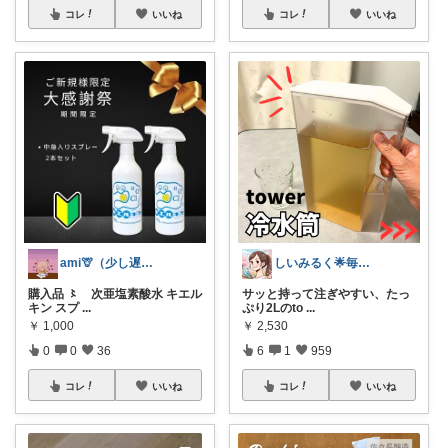
コレ
いいね
コレ
いいね
ami🦒（少し遅れます🐢）
しいみるく🌟毎日全力投稿🌟
購入品 〻 次亜塩素酸水 キエル
サッと持って注ぎやすい、たっ
キン スプ
...
ぷり2Lのto
...
￥
1,000
￥
2,530
0
0
36
6
1
959
コレ
いいね
コレ
いいね