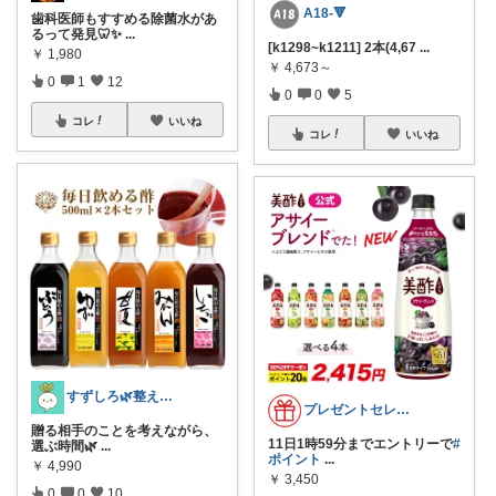
A18-🔻
歯科医師もすすめる除菌水があ
るって発見🦷✨
...
[k1298~k1211] 2本(4,67
...
￥
1,980
￥
4,673～
0
1
12
0
0
5
コレ
いいね
コレ
いいね
すずしろ🌿整えながら、ゆるく暮らす
プレゼントセレクト館024
贈る相手のことを考えながら、
11日1時59分までエントリーで
#
選ぶ時間🌿
...
ポイント
...
￥
4,990
￥
3,450
0
0
10