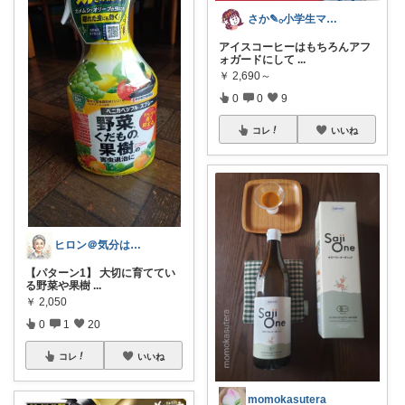
さか‎✎𓂂小学生ママを救う便利グッズ
アイスコーヒーはもちろんアフ
ォガードにして
...
￥
2,690～
0
0
9
コレ
いいね
ヒロン＠気分はヤング、シニア世代
【パターン1】 大切に育ててい
る野菜や果樹
...
￥
2,050
0
1
20
コレ
いいね
momokasutera