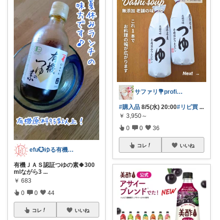
サファリ‎💐profileにてお礼
#購入品
8/5(水) 20:00
#リピ買
...
￥
3,950～
0
0
36
コレ
いいね
efu💮ゆる有機・無添加＆キッズ💮
有機ＪＡＳ認証つゆの素🍀300
mlながら3
...
￥
683
0
0
44
コレ
いいね