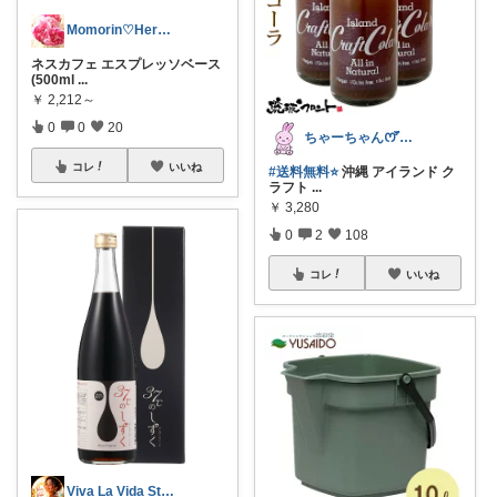
Momorin♡Herb Blender
ネスカフェ エスプレッソベース
(500ml
...
￥
2,212～
0
0
20
ちゃーちゃん‪ꯁꯧありがとう🫶🏻💕
コレ
いいね
#送料無料⭐️
沖縄 アイランド ク
ラフト
...
￥
3,280
0
2
108
コレ
いいね
Viva La Vida Studio