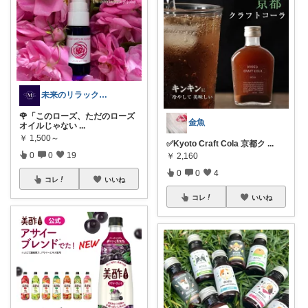
未来のリラックスグッズと薔薇ROOM
🌹「このローズ、ただのローズ
金魚
オイルじゃない
...
￥
1,500～
✅Kyoto Craft Cola 京都ク
...
0
0
19
￥
2,160
0
0
4
コレ
いいね
コレ
いいね