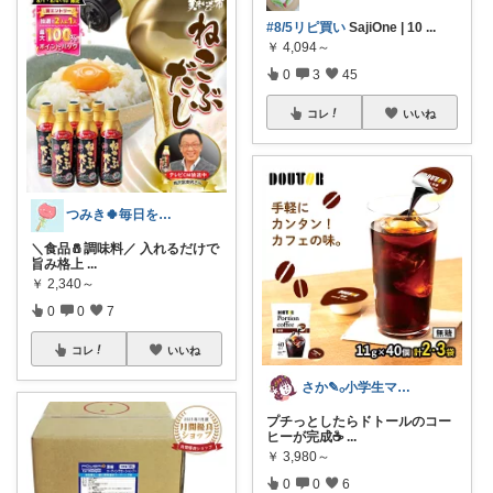
#8/5リピ買い
SajiOne | 10
...
￥
4,094～
0
3
45
コレ
いいね
つみき🍀毎日をご機嫌にする♡
＼食品🧂調味料／ 入れるだけで
旨み格上
...
￥
2,340～
0
0
7
コレ
いいね
さか‎✎𓂂小学生ママを救う便利グッズ
プチっとしたらドトールのコー
ヒーが完成☕️
...
￥
3,980～
0
0
6