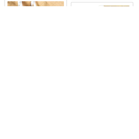
のんびり🌿すこやか暮らし
はぴ🍋Happy-smile
上島珈琲店の味がおうちで楽し
＼近所のお店でなかなか見つか
める福袋🌿 希
...
らない！／ 『
...
￥
6,000
￥
3,998
0
1
292
0
8
68
コレ
いいね
コレ
いいね