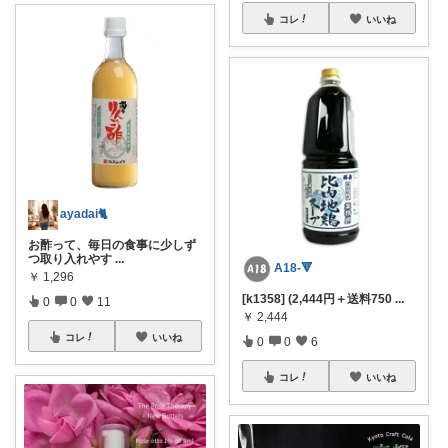
コレ
いいね
ayadai🐈
お酢って、毎日の食事に少しず
つ取り入れやす
...
A18-🔻
￥
1,296
[k1358] (2,444円＋送料750
...
0
0
11
￥
2,444
コレ
いいね
0
0
6
コレ
いいね