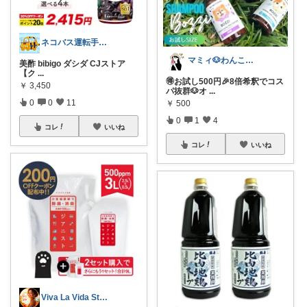
ネコバス運転手（皆様に深く感謝🐱🌼)
マミィ🐶わんこと暮らす｜お得情報係
美酢 bibigo ダシダ CJストア
【ク
...
🉐お試し500円🎉8倍希釈でコス
￥
3,450
パ抜群🐶オ
...
0
0
11
￥
500
0
1
4
コレ
いいね
コレ
いいね
Viva La Vida Studio