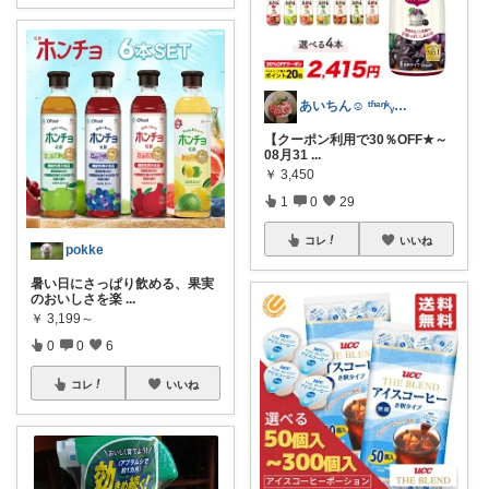
あいちん☺️ ᵗʱᵃᵑᵏᵧₒᵤওೄ ♬*
【クーポン利用で30％OFF★～
08月31
...
￥
3,450
1
0
29
コレ
いいね
pokke
暑い日にさっぱり飲める、果実
のおいしさを楽
...
￥
3,199～
0
0
6
コレ
いいね