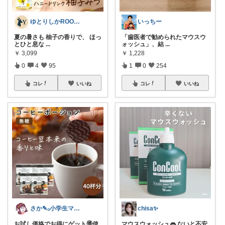
ゆとりしかROOM🦌しかちゃんセレクト
いっちー
夏の暑さも 柚子の香りで、 ほっ
「歯医者で勧められたマウスウ
とひと息な
...
ォッシュ」、結
...
￥
3,099
￥
1,228
0
4
95
1
0
254
コレ
いいね
コレ
いいね
さか‎✎𓂂小学生ママを救う便利グッズ
chisa✨
お試し価格でお得にゲット🉐使
マウスウォッシュ👄 ないと不安