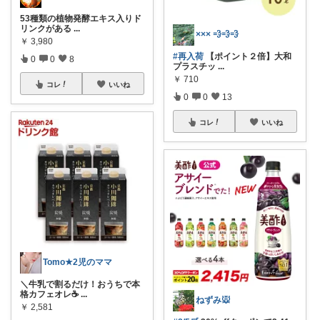
53種類の植物発酵エキス入りド
リンクがある
...
××× 💨💨💨
￥
3,980
#再入荷
【ポイント２倍】大和
0
0
8
プラスチッ
...
￥
710
コレ
いいね
0
0
13
コレ
いいね
Tomo★2児のママ
＼牛乳で割るだけ！おうちで本
格カフェオレ☕
...
ねずみ🐭
￥
2,581