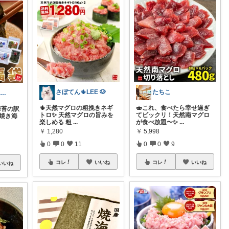
さぼてん🌵LEE 🐶
たちこ
チャイコ⭐️ありがとうございます
🌵天然マグロの粗挽きネギ
🍣これ、食べたら幸せ過ぎ
海苔の訳
トロ✨ 天然マグロの旨みを
てビックリ！天然南マグロ
 焼き海
楽しめる 粗
...
が食べ放題〜✨
...
￥
1,280
￥
5,998
0
0
11
0
0
9
コレ
いいね
コレ
いいね
いいね