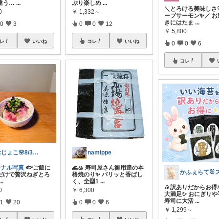
ぷり楽しめ
...
違う…
...
＼とろける美味しさ
￥
1,332～
0
ーブサーモン✨／ お
きにはたま
...
0
0
12
0
3
￥
5,800
コレ
いいね
レ
いいね
0
0
6
コレ
namippe
おじょこ🌸8/3購入感謝🙏✨✨
🌊🍙 寿司屋さん御用達の本
ジナル写真
🐟ご飯に
格焼のり✨ パリッと香ばし
だけで贅沢ねぎとろ
く、全型1
...
...
🍙訳ありだからお得
￥
6,300
0
大満足✨ おにぎりや
寿司に大活
...
0
0
6
1
20
￥
1,299～