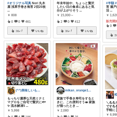
#オリジナル写真
Nori 丸木
年末年始や、ちょっと贅沢
#半額
屋 浅草手巻き海苔 2切20枚
したい日の食卓にあると気
苔 瀬戸
...
分が上がりそう
...
活
...
￥
808
￥
15,000～
￥
1,62
販売開
0
0
461
2
0
412
0
コレ
いいね
コレ
いいね
コ
(^^)美味しいもの好き😁
mikan_orange1113
もっちり濃厚な天然ミナミ
家族で手巻き寿司をすると
マグロをご自宅で贅沢に🐟
きに、これ便利そう🍣 家族
＼💪
✨ 流水解凍5
...
が揃ったとき
...
です💪
手軽に 
￥
5,998
￥
2,080
￥
6,99
0
4
186
0
0
25