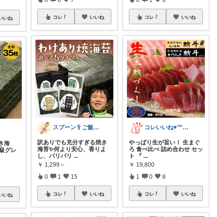
コレ
いいね
コレ
いいね
いいね
スプーン🥄ご飯や介護、便利グッズ
コレいいね♥️™▶コレクションも見てね！
訳ありでも充分すぎる焼き
やっぱり生が旨い！ 生まぐ
き海
海苔✨️何より安心、香りよ
ろ 食べ比べ 詰め合わせ セッ
高級グレ
し、パリパリ
...
ト 『
...
￥
1,299～
￥
19,800
0
1
15
1
0
8
コレ
いいね
コレ
いいね
いいね