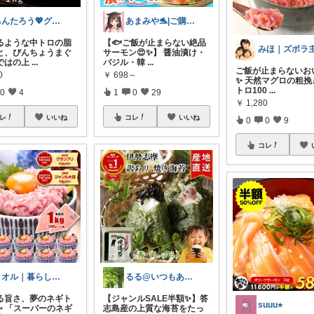
あまみや🐬|ご購入感謝です👏🏻❤️
ちんたろう💖グルメ猫🐈‍⬛🐾
【🐟ご飯が止まらない絶品
るような中トロの脂
サーモン😍✨】 醤油漬け・
と、びんちょうまぐ
バジル・韓
...
ではの上
...
ご飯が止まらないお
￥
698～
0
✨ 天然マグロの粗挽
トロ100
...
1
0
29
0
4
￥
1,280
コレ
いいね
レ
いいね
0
0
9
コレ
るる@いつもありがとうございます
クオル｜暮らしの「質」爆上げ🈁
【ジャンルSALE半額✨】答
る旨さ、夢のネギト
suuu⭐︎
志島産の上質な海苔をたっ
✨ 「スーパーのネギ