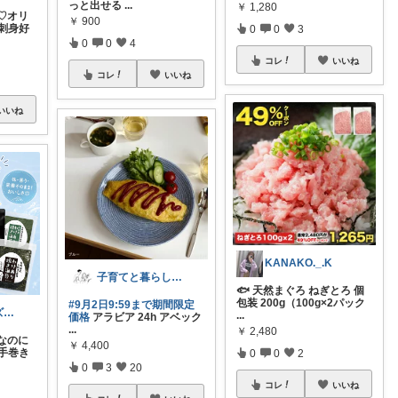
っと出せる
...
￥
1,280
♡オリ
￥
900
刺身好
0
0
3
0
0
4
コレ
いいね
コレ
いいね
いいね
KANAKO._.K
子育てと暮らし🇫🇮☕️
🐟 天然まぐろ ねぎとろ 個
包装 200g（100g×2パック
#9月2日9:59まで期間限定
かふぇらて🐰ズボラがいつか整う暮らし
...
価格
アラビア 24h アベック
...
￥
2,480
なのに
￥
4,400
手巻き
0
0
2
0
3
20
コレ
いいね