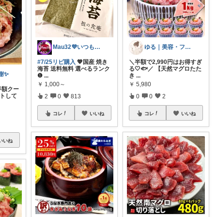
Mau32💜いつも有難うございます😊
ゆる｜美容・ファッション
#7/25リピ購入
💖国産 焼き
＼半額で2,990円はお得すぎ
海苔 送料無料 選べるランク
る🤍🐟／ 【天然マグロたた
感謝✨
❶
...
き
...
￥
1,000～
￥
5,980
半額クー
ートして
2
0
813
0
0
2
コレ
いいね
コレ
いいね
いいね