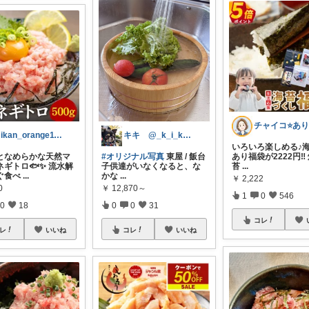
キキ @_k_i_k_i_o
mikan_orange1113
いろいろ楽しめる♪
#オリジナル写真
東屋 / 飯台
となめらかな天然マ
あり福袋が2222円‼️
子供達がいなくなると、な
ネギトロ🐟✨ 流水解
苔
...
かな
...
ぐ食べ
...
￥
2,222
￥
12,870～
0
1
0
546
0
0
31
0
18
コレ
コレ
いいね
レ
いいね