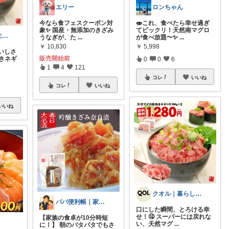
エリー
ロンちゃん
今なら食フェスクーポン対
🍣これ、食べたら幸せ過ぎ
象✨ 国産・無添加のきざみ
てビックリ！天然南マグロ
みほ｜ズボラ主婦の暮らしROOM
うなぎが、た
...
が食べ放題〜✨
...
￥
10,830
￥
5,998
いしさ
販売開始前
きネギ
0
0
6
1
4
121
コレ
いいね
コレ
いいね
いいね
クオル｜暮らしの「質」爆上げ🈁
パパ便利帳｜家族のお買い物日記
口にした瞬間、とろける幸
せ！🤤 スーパーには戻れな
【家族の食卓が10分時短
い、天然マグ
...
に！】 朝のバタバタでもさ