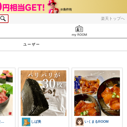
楽天トップへ
お知らせ
ユーザー
tree🌳この木なんの木🙆‍♀️🌳
しば美
いくまるROOM