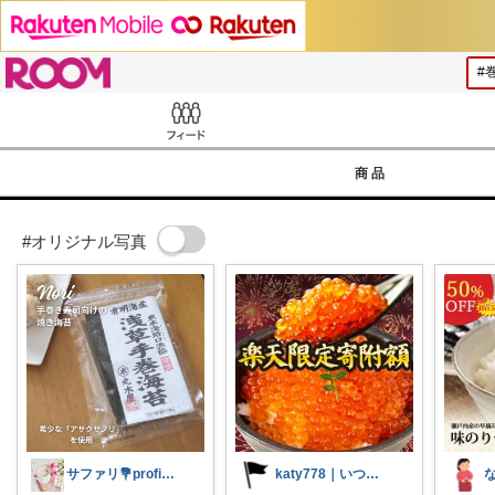
ROOM
Feed
商品
#オリジナル写真
サファリ‎💐profileにてお礼
katy778｜いつも有難うございます✨