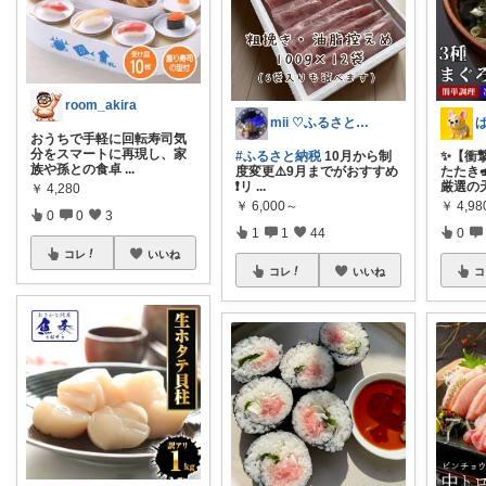
room_akira
mii ♡ふるさと納税コレクション中♡
おうちで手軽に回転寿司気
分をスマートに再現し、家
#ふるさと納税
10月から制
✨【衝
族や孫との食卓
...
度変更⚠️9月までがおすすめ
たたき
❗️リ
...
厳選の
￥
4,280
￥
6,000～
￥
4,98
0
0
3
1
1
44
0
コレ
いいね
コレ
いいね
コ