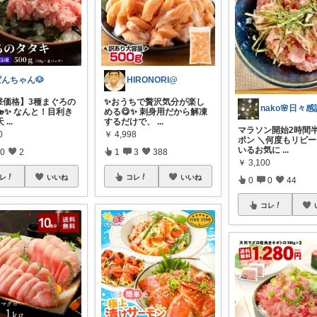
HIRONORI@
ぱんちゃん🐶
✨おうちで贅沢気分が楽し
撃価格】3種まぐろの
nako🌸日々
める😋✨ 刺身用だから解凍
✨ なんと！目利き
するだけで、
...
天
...
マラソン開始2時間
￥
4,998
0
ポン ＼何度もリピ
いるお気に
...
1
3
388
0
2
￥
3,100
コレ
いいね
レ
いいね
0
0
44
コレ