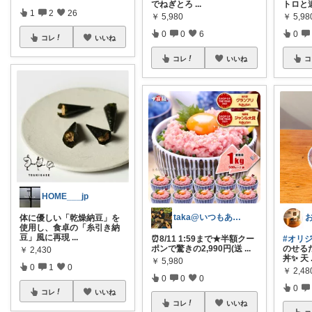
でねぎとろ
...
トロと
1
2
26
￥
5,980
￥
5,98
0
0
6
0
コレ
いいね
コレ
いいね
コ
HOME___jp
taka@いつもありがとうございます✨
体に優しい「乾燥納豆」を
使用し、食卓の「糸引き納
豆」風に再現
...
⏰8/11 1:59まで★半額クー
#オリ
ポンで驚きの2,990円(送
...
のせる
￥
2,430
丼✨ 天
￥
5,980
0
1
0
￥
2,48
0
0
0
0
コレ
いいね
コレ
いいね