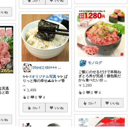
コレ
いいね
いいね
モノログ
10yu(とゆ)⭐⭐⭐ ご購入感謝😀
ご飯にのせるだけで本格ね
ぎとろ丼が完成！個包装だ
✨✨
#オリジナル写真
✨✨ ぱ
から食べたい分
...
りっと海の幸せ🌊🍙✨ ✅香
...
￥
1,280
は見逃
￥
1,499
ると助
0
0
4
0
0
4
コレ
いいね
コレ
いいね
いいね