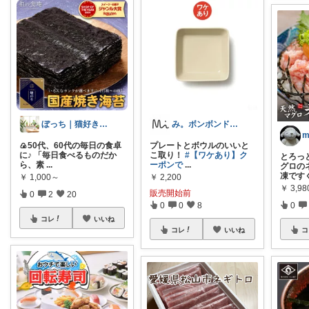
ぼっち｜猫好き57歳主婦の健康ライフ
み。ボンボンドロップシール☺︎
🍙50代、60代の毎日の食卓
プレートとボウルのいいと
に♪ 「毎日食べるものだか
こ取り！
#【ワケあり】ク
とろっ
ら、素
...
ーポンで
...
グロの
凍です
￥
1,000～
￥
2,200
￥
3,98
販売開始前
0
2
20
0
0
8
0
コレ
いいね
コレ
いいね
コ