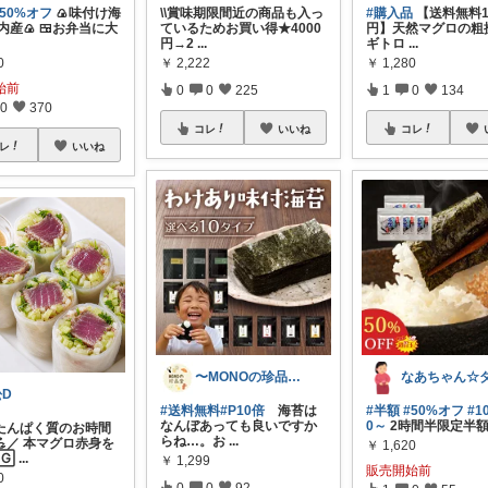
#50%オフ
🍙味付け海
\\賞味期限間近の商品も入っ
#購入品
【送料無料1,
内産🍙 🍱お弁当に大
ているためお買い得★4000
円】天然マグロの粗
円→2
...
ギトロ
...
0
￥
2,222
￥
1,280
始前
0
0
225
1
0
134
0
370
コレ
いいね
コレ
レ
いいね
〜MONOの珍品堂〜
松D
#送料無料
#P10倍
海苔は
#半額
#50%オフ
#1
なんぼあっても良いですか
0～
2時間半限定半
たんぱく質のお時間
らね…。お
...
💪／ 本マグロ赤身を
￥
1,620
🄶
...
￥
1,299
販売開始前
0
0
0
92