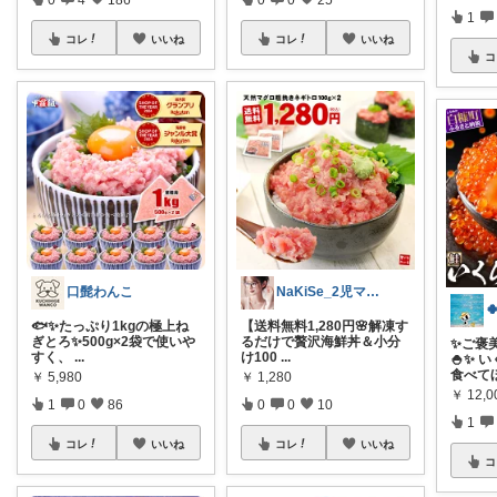
1
コレ
いいね
コレ
いいね
コ
口髭わんこ
NaKiSe_2児ママ🌸訪問感謝です

🐟✨たっぷり1kgの極上ね
【送料無料1,280円🌸解凍す
ぎとろ✨500g×2袋で使いや
るだけで贅沢海鮮丼＆小分
✨ご褒
すく、
...
け100
...
🍚✨ 
食べて
￥
5,980
￥
1,280
￥
12,
1
0
86
0
0
10
1
コレ
いいね
コレ
いいね
コ