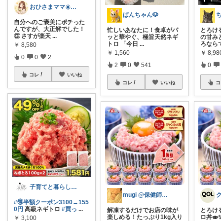
おひさまママ☀️新婚生活奮闘中🔥
ぱんちゃん🐶
自分へのご褒美にポチった
んですが、大正解でした！
忙しいあなたに！食卓がパ
とろけ
👏 さすが楽天
...
ッと華やぐ、極旨天然ネギ
の甘み
トロ 「今日
...
ろなら
￥
8,580
￥
1,560
￥
8,98
0
0
2
2
0
541
0
コレ
いいね
コレ
いいね
コ
子育てと暮らし🇫🇮☕️
mugi @保健師ママ×0歳育児
#🉐半額クーポン3100→155
0円
高級ネギトロ
#買っ
...
解凍するだけでお店の味が
とろけ
楽しめる！たっぷり1kg入り
ロ丼🍣
￥
3,100