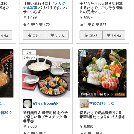
280
【買いまわりに】
#オリジ
子どもたちも大好き♡解凍
挽きネ
ナル写真
パリパリです。ハ
するだけで、ごちそう海鮮
サミいらず
...
丼の完成✨ こ
...
￥
1,499
￥
698～
0
0
472
1
0
527
いいね
コレ
いいね
コレ
いいね
なあちゃん☆ダイヤモンド会員💎
🍃heartroom🍃
季節のひとしな
0日20:0
送料無料🎵 🔴寿司桶 おウチ
切るだけで絶品海鮮丼に‼️
額！
...
で楽しい🔴プラスチック 🔴
豪華6種たっぷり4～5人前✌️
🟡手巻
...
...
￥
3,000
￥
6,980
0
0
7
0
1
8