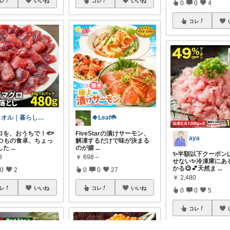
コレ
いいね
レ
いいね
0
0
4
コレ
🍀Leaf☘️
クオル｜暮らしの「質」爆上げ🈁
FiveStarの漬けサーモン、
ロを、おうちで！🐟
aya
解凍するだけで味が決まる
いつもの食卓、ちょっ
のが嬉
...
した
...
✨半額以下クーポン
￥
698～
8
せない✨冷凍庫にあ
かる😋💕天然ま
...
0
0
27
0
2
￥
2,480
コレ
いいね
レ
いいね
0
0
5
コレ