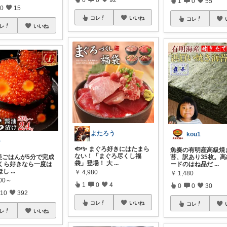
1
0
55
0
15
コレ
いいね
コレ
レ
いいね
よたろう
kou1

🐟✨ まぐろ好きにはたまら
魚奏の有明産高級焼
ない！「まぐろ尽くし福
美ごはんが5分で完成
苔、訳あり35枚。
袋」登場！ 大
...
いくら好きなら一度は
ードのはね品だ
...
ほし
...
￥
4,980
￥
1,480
000～
1
0
4
0
0
30
10
392
コレ
いいね
コレ
レ
いいね