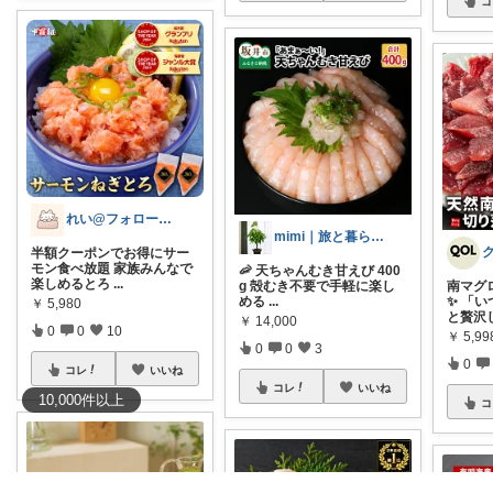
コ
れい@フォロー＆経由購入感謝です♪
mimi｜旅と暮らし ✈️🌿
半額クーポンでお得にサー
モン食べ放題 家族みんなで
🦐 天ちゃんむき甘えび 400
楽しめるとろ
...
g 殻むき不要で手軽に楽し
南マグ
める
...
✨ 「
￥
5,980
と贅沢
￥
14,000
0
0
10
￥
5,99
0
0
3
0
コレ
いいね
コレ
いいね
10,000
件
以上
コ