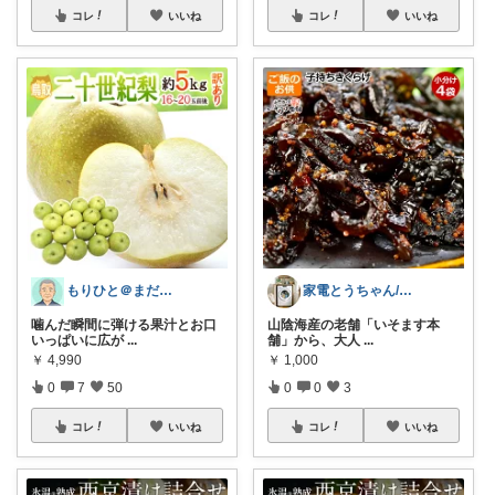
コレ
いいね
コレ
いいね
もりひと＠まだまだ役に立つ
家電とうちゃん/2児のパパ✨️購入感謝！
噛んだ瞬間に弾ける果汁とお口
​山陰海産の老舗「いそます本
いっぱいに広が
...
舗」から、大人
...
￥
4,990
￥
1,000
0
7
50
0
0
3
コレ
いいね
コレ
いいね