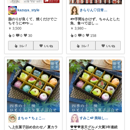
kazuya_style
きらりん♡日常に馴染むものを集めて😊
脂のりが良くて、焼くだけでご
🐟手間をかけず、ちゃんとした
ちそうに🐟✨
...
魚、食べてほし
...
￥
3,500
￥
3,980～
0
0
30
0
0
158
コレ
いいね
コレ
いいね
まちゃ＊ちょこっとご褒美スイーツ×暮らし
すみこ🍉 美味しいものたくさん🍧
＼上生菓子詰め合わせ／ 夏カラ
💖💖💖楽天グルメ大賞3年連続