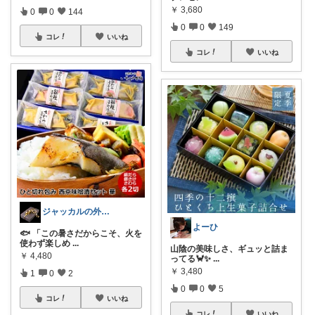
￥
3,680
0
0
144
0
0
149
コレ
いいね
コレ
いいね
ジャッカルの外さない大人ギフトROOM
よーひ
🐟 「この暑さだからこそ、火を
使わず楽しめ
...
山陰の美味しさ、ギュッと詰ま
￥
4,480
ってる🦀✨
...
￥
3,480
1
0
2
0
0
5
コレ
いいね
コレ
いいね