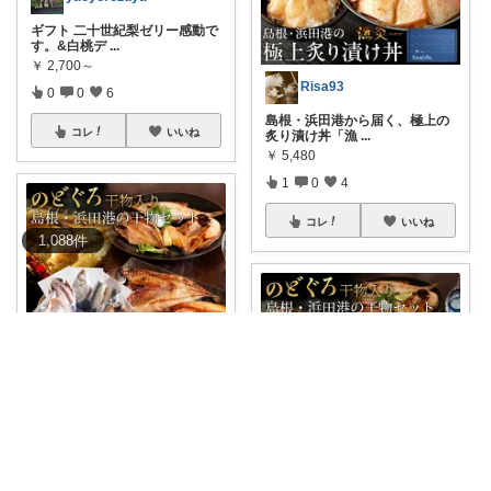
ギフト 二十世紀梨ゼリー感動で
す。&白桃デ
...
￥
2,700～
Risa93
0
0
6
島根・浜田港から届く、極上の
コレ
いいね
炙り漬け丼「漁
...
￥
5,480
1
0
4
コレ
いいね
1,088
件
チャイコ⭐️ありがとうございます
島根・浜田港の美味しさを詰め
込んだ干物セッ
...
￥
4,480