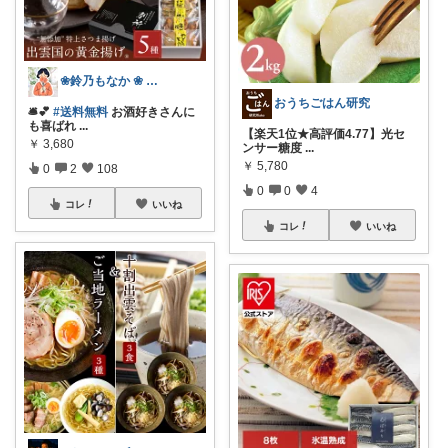
❀鈴乃もなか ❀ 穏やかさを大切に
おうちごはん研究
🛎️💕
#送料無料
お酒好きさんに
も喜ばれ
...
【楽天1位★高評価4.77】光セ
￥
3,680
ンサー糖度
...
￥
5,780
0
2
108
0
0
4
コレ
いいね
コレ
いいね