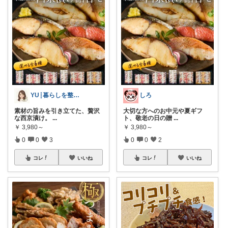
YU┆暮らしを整えるもの
しろ
素材の旨みを引き立てた、贅沢
大切な方へのお中元や夏ギフ
な西京漬け。
...
ト、敬老の日の贈
...
￥
3,980～
￥
3,980～
0
0
3
0
0
2
コレ
いいね
コレ
いいね