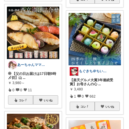
あーちゃんママ🐣朝コレ5時✨2y娘
もぐきち＠ちい活など🎊購入感謝
🏵️ 【父の日お届けは17日朝9時
〆切】山
...
【楽天グルメ大賞3年連続受
￥
3,980～
賞】お母さんの心
...
￥
3,480
0
0
11
1
0
662
コレ
いいね
コレ
いいね