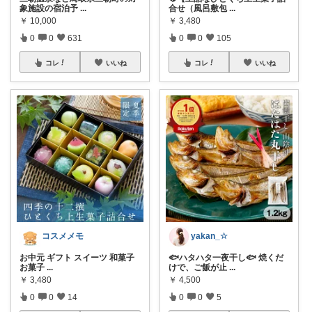
象施設の宿泊予
...
合せ（風呂敷包
...
￥
10,000
￥
3,480
0
0
631
0
0
105
コレ
いいね
コレ
いいね
コスメメモ
yakan_☆
お中元 ギフト スイーツ 和菓子
🐟ハタハタ一夜干し🐟 焼くだ
お菓子
...
けで、ご飯が止
...
￥
3,480
￥
4,500
0
0
14
0
0
5