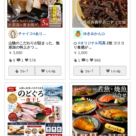
チャイコ⭐️ありがとうございます
ゆきみかん🍊
山陰のこだわりが詰まった、無
🍊
#オリジナル写真
2枚 コリコ
添加の特上さつ
...
リ食感が
...
￥
3,680
￥
1,000
0
1
578
1
0
866
コレ
いいね
コレ
いいね