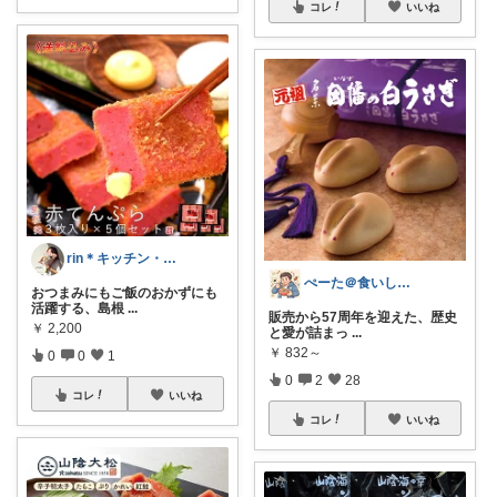
コレ
いいね
rin＊キッチン・収納・便利・美味しい物
ぺーた＠食いしん坊万歳
おつまみにもご飯のおかずにも
活躍する、島根
...
販売から57周年を迎えた、歴史
￥
2,200
と愛が詰まっ
...
￥
832～
0
0
1
0
2
28
コレ
いいね
コレ
いいね