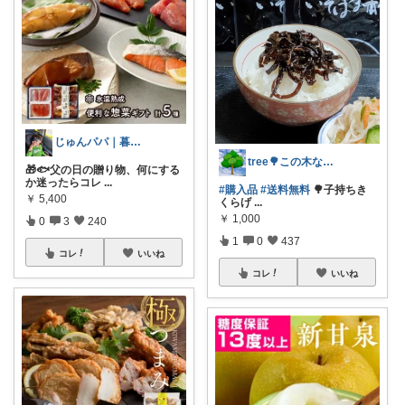
じゅんパパ｜暮らしと子育てROOM
tree🌳この木なんの木🙆‍♀️🌳
🎁🐟父の日の贈り物、何にする
か迷ったらコレ
...
#購入品
#送料無料
🌳子持ちき
￥
5,400
くらげ
...
￥
1,000
0
3
240
1
0
437
コレ
いいね
コレ
いいね