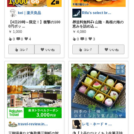
kei｜楽天良品
Rifa's select branch
【4日20時～限定！】衝撃の100
🎁送料無料🎣 山陰・島根の海の
0円ポッ
...
恵みを詰め込
...
￥
1,000
￥
4,080
0
0
4
0
0
3
コレ
いいね
コレ
いいね
travel-review.info✈️
レモ・ネード ✦ セレクト 🍋
三朝温泉など鳥取県三朝町の対
🍋【上品なひとくち上生菓子詰