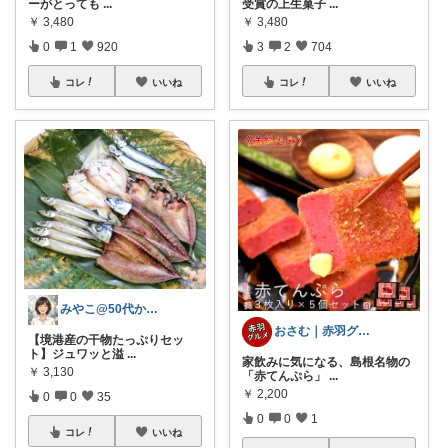
ーがとっても
...
受賞の上生菓子
...
￥
3,480
￥
3,480
0
1
920
3
2
704
コレ
いいね
コレ
いいね
みやこ@50代からの肌悩み解決
おさむ｜赤羽グルメ&穴場スポット
【境港産の干物たっぷりセッ
ト】ジュワッと溢
...
家飲みに気になる、島根名物の
￥
3,130
「赤てんぷら」
...
￥
2,200
0
0
35
0
0
1
コレ
いいね