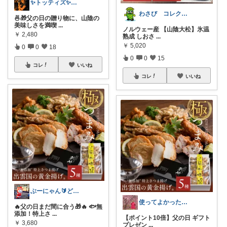
✨トッティズ✨ラク✖️ダイエット✨
わさび コレクションもご利用ください
🍜🎁父の日の贈り物に、山陰の
美味しさを満喫
...
ノルウェー産 【山陰大松】氷温
￥
2,480
熟成 しおさ
...
￥
5,020
0
0
18
0
0
15
コレ
いいね
コレ
いいね
ぶーにゃん🔰どうしたら売れるかな😭
使ってよかった得した!!
🔥父の日まだ間に合う🎁🔥 🐟無
添加！特上さ
...
【ポイント10倍】父の日 ギフト
￥
3,680
プレゼン
...