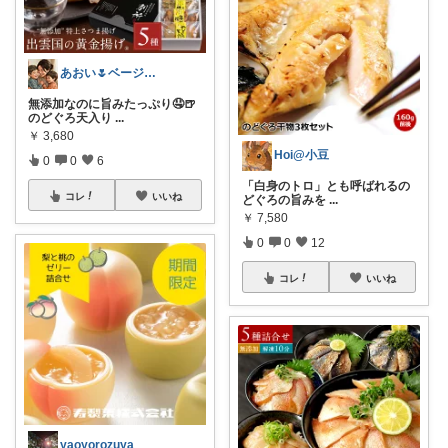
あおい🌷ベージュ好き♡時短アイテム好き
無添加なのに旨みたっぷり🤤🍺
のどぐろ天入り
...
￥
3,680
Hoi@小豆
0
0
6
「白身のトロ」とも呼ばれるの
コレ
いいね
どぐろの旨みを
...
￥
7,580
0
0
12
コレ
いいね
yaoyorozuya