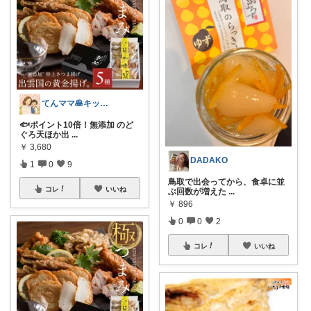
てんママ🥞キッチン雑貨と育児グッズ
🐟ポイント10倍！無添加 のど
ぐろ天ほか出
...
￥
3,680
DADAKO
1
0
9
鳥取で出会ってから、食卓に並
コレ
いいね
ぶ回数が増えた
...
￥
896
0
0
2
コレ
いいね