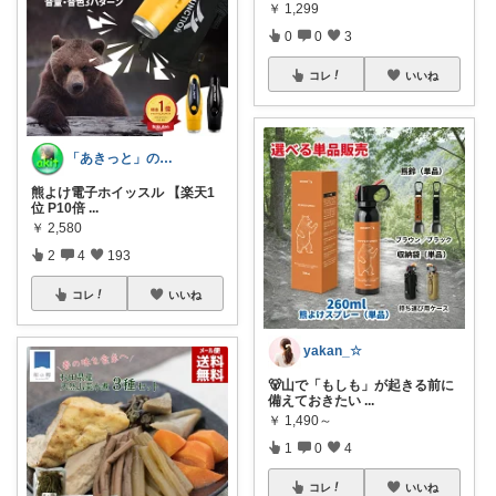
￥
1,299
0
0
3
コレ
いいね
「あきっと」の癒やし部屋！
熊よけ電子ホイッスル 【楽天1
位 P10倍
...
￥
2,580
2
4
193
コレ
いいね
yakan_☆
🐻山で「もしも」が起きる前に
備えておきたい
...
￥
1,490～
1
0
4
コレ
いいね