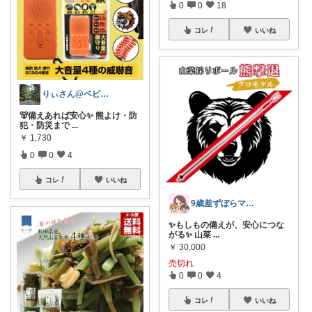
0
0
18
コレ
いいね
りぃさん@ベビーママ👶
🐻備えあれば安心✨ 熊よけ・防
犯・防災まで
...
￥
1,730
0
0
4
コレ
いいね
9歳差ずぼらママの買って良かったもの✨
✨もしもの備えが、安心につな
がる✨ 山菜
...
￥
30,000
売切れ
0
0
4
コレ
いいね