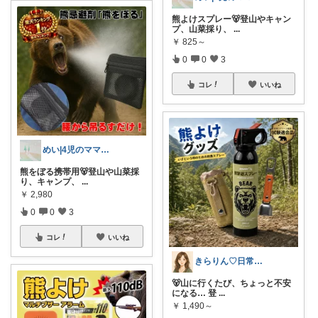
熊よけスプレー🐻登山やキャン
プ、山菜採り、
...
￥
825～
0
0
3
コレ
いいね
めい|4児のママおすすめ
熊をぼる携帯用🐻登山や山菜採
り、キャンプ、
...
￥
2,980
0
0
3
コレ
いいね
きらりん♡日常に馴染むものを集めて😊
🐻山に行くたび、ちょっと不安
になる… 登
...
￥
1,490～