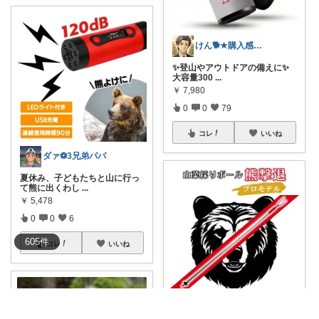
けん🐕★購入感謝です★（アイコン変更）
✨登山やアウトドアの備えに✨
大容量300
...
￥
7,980
0
0
79
コレ
いいね
ダァ⚽3兄弟パパ
夏休み、子どもたちと山に行っ
て熊に出くわし
...
￥
5,478
0
0
6
605
件
コレ
いいね
ななこ🌀不器用ママ￤家事＆育児グッズ