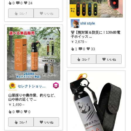
0
0
24
コレ
いいね
shii style
🐻【熊対策＆防災に！130dB電
子ホイッス
...
￥
2,679～
1
0
33
コレ
いいね
セレクトショップ-ヒマワリ
山菜採りや農作業、釣りなど、
山や林の近くで
...
￥
1,490～
0
0
0
コレ
いいね