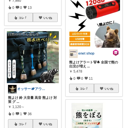
￥
7,980
0
0
13
コレ
いいね
enet shop
熊よけアラート🐻🔔 全国で熊の
出没が増え
...
￥
5,478
0
0
11
オッサー🏕️アウトドアLove人間⛺️
コレ
いいね
熊よけ 鈴 大音量 高音 熊よけ 対
策 グ
...
￥
1,120～
0
1
36
コレ
いいね