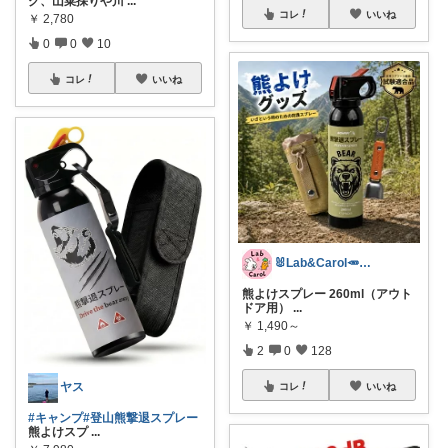
グ、山菜採りや川
...
コレ
いいね
￥
2,780
0
0
10
コレ
いいね
🐰Lab&Carol🥕のｲﾝﾃﾘｱ
熊よけスプレー 260ml（アウト
ドア用）
...
￥
1,490～
2
0
128
ヤス
コレ
いいね
#キャンプ
#登山熊撃退スプレー
熊よけスプ
...