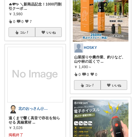
🔥💸✨ ＼新商品記念！1000円割
引クーポ
...
￥
3,980
0
0
7
コレ
いいね
HOSKY
山菜採りや農作業、釣りなど、
山や林の近くで
...
￥
1,490～
0
0
0
コレ
いいね
北のおっさん@ガジェット好き
遠くまで響く高音で存在を知ら
せる 真鍮素材
...
￥
3,026
掲載終了