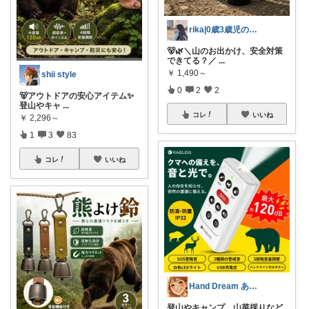
rika|0歳3歳児のママ
🐻🌿＼山のお出かけ、安全対策
できてる？／
...
￥
1,490～
shii style
0
2
2
🐻アウトドアの安心アイテム✨
登山やキャ
...
コレ
いいね
￥
2,296～
1
3
83
コレ
いいね
Hand Dream ありがとう
登山やキャンプ、山菜採りなど