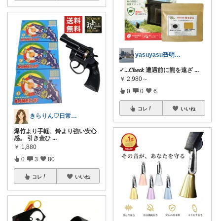
yasuyasu🧸明日の元気のために
✓ ...𝑪𝒉𝒆𝒄𝒌 遭遇前に熊を遠ざ
...
￥
2,980～
0
0
6
コレ
いいね
きらりん♡日常に馴染むものを集めて😊
爆竹より手軽、鈴より強い安心
感。 引き金ひ
...
￥
1,880
0
3
80
コレ
いいね