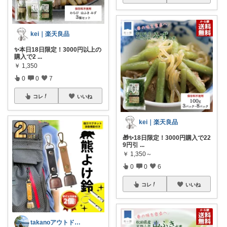
kei｜楽天良品
✨本日18日限定！3000円以上の
購入で2
...
￥
1,350
0
0
7
コレ
いいね
kei｜楽天良品
🎁✨18日限定！3000円購入で22
9円引
...
￥
1,350～
0
0
6
コレ
いいね
takanoアウトドア好き