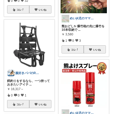
0
0
32
コレ
いいね
めい|4児のママおすすめ
熊おどし✨ 爆竹砲の先に爆竹を
10本収納で
...
￥
3,580
1
0
3
コレ
いいね
服好きパパのROOM
餌釣りをするなら、一つ持って
おきたいアイテ
...
￥
16,317～
0
0
1
コレ
いいね
めい|4児のママおすすめ