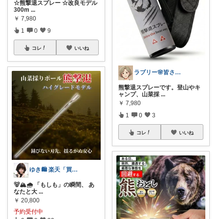
☆熊撃退スプレー ☆改良モデル
300m
...
￥
7,980
1
0
9
コレ
いいね
ラブリー🌸皆さんありがとう
熊撃退スプレーです。登山やキ
ャンプ、山菜採
...
￥
7,980
1
0
3
コレ
いいね
ゆき🛍️ 楽天「買ってよかった」を厳選
🐻🏔️🌧️ 「もしも」の瞬間、 あ
なたと大
...
￥
20,800
予約受付中