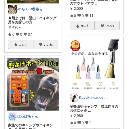
のアウトドアで
...
￥
2,500
🌿 らくべ😊暮らしの知恵といいもの
0
0
11
🌲熊よけ鈴・登山・ハイキング
用をお探しの方
...
コレ
いいね
￥
490～
0
0
37
コレ
いいね
Kayuki nuance closet
🐻登山やキャンプ、渓流釣りの
お供に✨ 高
...
￥
2,980
はっぱちゃん
0
0
8
家族でのキャンプやハイキン