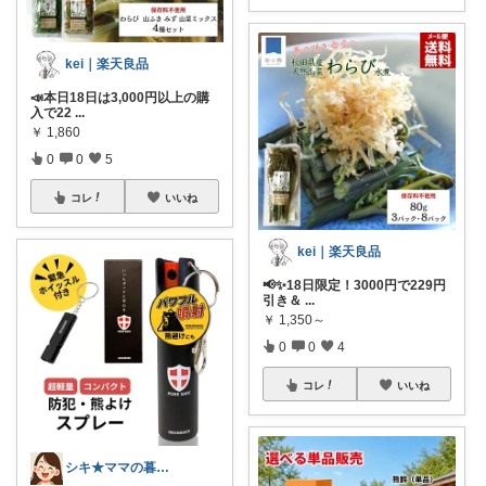
kei｜楽天良品
📣本日18日は3,000円以上の購
入で22
...
￥
1,860
0
0
5
コレ
いいね
kei｜楽天良品
📢✨18日限定！3000円で229円
引き＆
...
￥
1,350～
0
0
4
コレ
いいね
シキ★ママの暮らし、キッズ