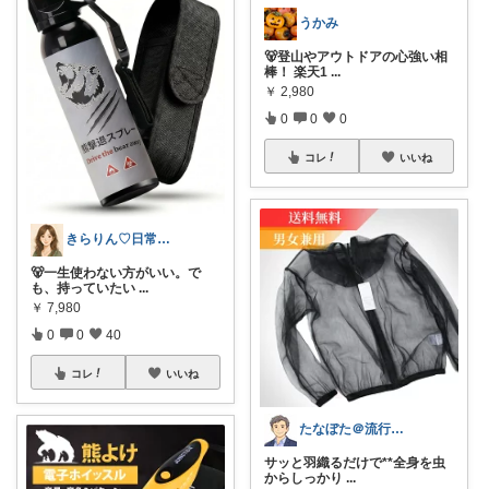
うかみ
🐻登山やアウトドアの心強い相
棒！ 楽天1
...
￥
2,980
0
0
0
コレ
いいね
きらりん♡日常に馴染むものを集めて😊
🐻一生使わない方がいい。で
も、持っていたい
...
￥
7,980
0
0
40
コレ
いいね
たなぼた＠流行りモノ好きオヤジ
サッと羽織るだけで**全身を虫
からしっかり
...