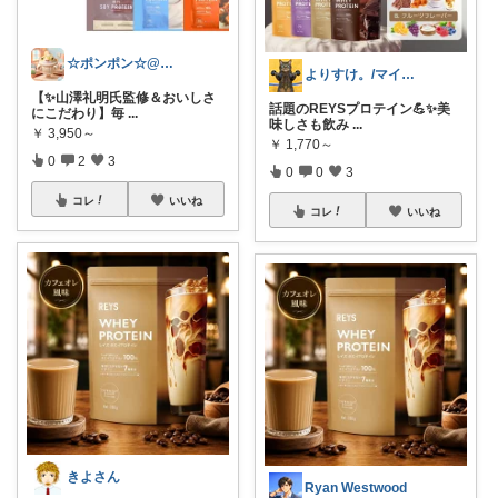
☆ポンポン☆@ガジェット＆暮らし
よりすけ。/マイペースにボディメイク✨
【✨山澤礼明氏監修＆おいしさ
話題のREYSプロテイン💪✨美
にこだわり】毎
...
味しさも飲み
...
￥
3,950～
￥
1,770～
0
2
3
0
0
3
コレ
いいね
コレ
いいね
きよさん
Ryan Westwood