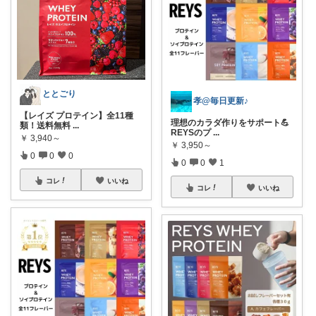
ととごり
孝@毎日更新♪
【レイズ プロテイン】全11種
理想のカラダ作りをサポート💪
類！送料無料
...
REYSのプ
...
￥
3,940～
￥
3,950～
0
0
0
0
0
1
コレ
いいね
コレ
いいね