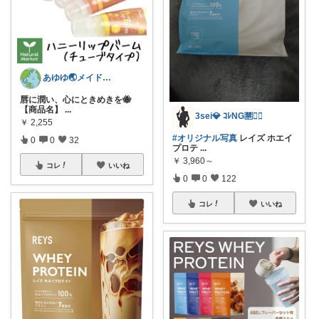
あゆゆ🌏メイドインジャパン応援中
唇に潤い、心にときめきを🐝
【商品名】
...
3sei💎 ｺﾚNG🈲🙅‍♀️
￥
2,255
#オリジナル写真
レイズ ホエイ
0
0
32
プロテ
...
￥
3,960～
コレ
いいね
0
0
122
コレ
いいね