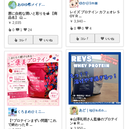
ゆか@1m🎀
あゆゆ🌏メイドインジャパン応援中
レイズ プロテイン カフェオレ S
唇に自然な潤いと彩りを🍯 【商
OY R
...
品名】 山
...
￥
3,940～
￥
2,035
0
0
4
0
1
24
コレ
いいね
コレ
いいね
あど｜ig@a.d.o_protein
くろまめ@ミニマリスト見習い
☀️山澤礼明さん監修のプロテイ
【“プロテインまずい問題”これ
ン☀️ R
...
で終わった🥛
...
￥
3,950～