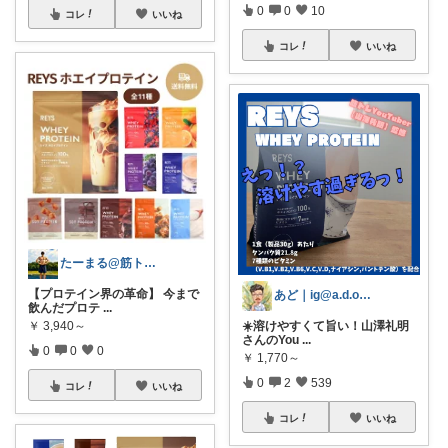
0
0
10
コレ
いいね
コレ
いいね
たーまる@筋トレ好き会社員
【プロテイン界の革命】 今まで
あど｜ig@a.d.o_protein
飲んだプロテ
...
￥
3,940～
☀️溶けやすくて旨い！山澤礼明
さんのYou
...
0
0
0
￥
1,770～
0
2
539
コレ
いいね
コレ
いいね