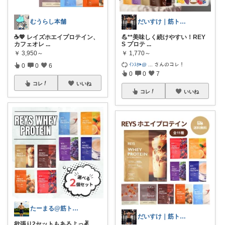
むうらし本舗
だいすけ｜筋トレ×健康食✕バイクROOM
☕️💖 レイズホエイプロテイン、
💪**美味しく続けやすい！REY
カフェオレ
...
S プロテ
...
￥
3,950～
￥
1,770～
ｲﾝｽﾀ▶︎@
...
さんのコレ！
0
0
6
0
0
7
コレ
いいね
コレ
いいね
たーまる@筋トレ好き会社員
だいすけ｜筋トレ×健康食✕バイクROOM
欲張り2セットもあるよっ✌️