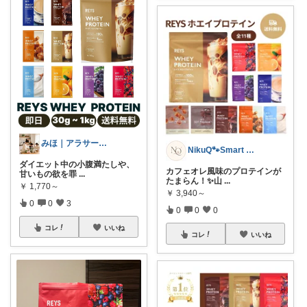
みほ｜アラサー主婦｜共働き｜2児育児中
NikuQ🐾Smart Choice
ダイエット中の小腹満たしや、
カフェオレ風味のプロテインが
甘いもの欲を罪
...
たまらん！✨山
...
￥
1,770～
￥
3,940～
0
0
3
0
0
0
コレ
いいね
コレ
いいね