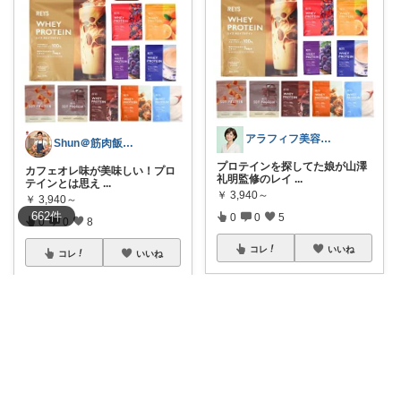
アラフィフ美容研究所
Shun＠筋肉飯と健康ライフ
プロテインを探してた娘が山澤
カフェオレ味が美味しい！プロ
礼明監修のレイ
...
テインとは思え
...
￥
3,940～
￥
3,940～
662
件
0
0
5
0
0
8
コレ
いいね
コレ
いいね