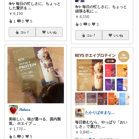
☕️✨ 毎日の忙しさに、ちょっと
☕️✨ 毎日の忙しさに、ちょっと
した贅沢を
...
頑張る私に
...
￥
6,150
￥
6,150
1
0
5
0
0
3
コレ
いいね
コレ
いいね
𝒮𝒶𝓀𝓊𝓇𝒶
たかりば＠まなびラボ
美味しい、味が選べる、国内製
毎日飲むなら、やっぱり「おい
造。 ホエイプ
...
しさ」で選びた
...
￥
1,770～
￥
3,940～
0
0
5
ゆくり🐕‍
...
さんのコレ！