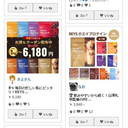
0
0
1
コレ
いいね
コレ
いいね
きよさん
なお
🥛✨ 毎日の忙しい私にピッタ
リ！REYS
...
🏆 飲みやすいから続く！山澤礼
￥
6,180
明監修のRE
...
0
0
5
￥
3,940～
0
0
12
コレ
いいね
コレ
いいね