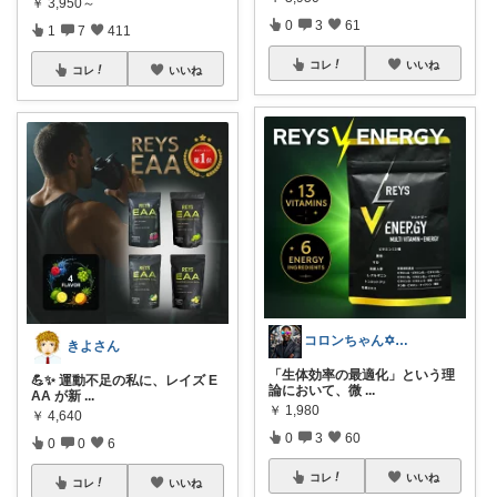
￥
3,950～
0
3
61
1
7
411
コレ
いいね
コレ
いいね
コロンちゃん✡元居酒屋ホールバイト✡
きよさん
「生体効率の最適化」という理
💪✨ 運動不足の私に、レイズ E
論において、微
...
AA が新
...
￥
1,980
￥
4,640
0
3
60
0
0
6
コレ
いいね
コレ
いいね