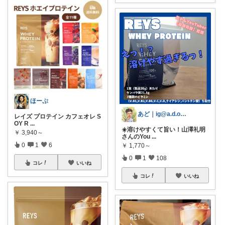
ほーぷ
あど｜ig@a.d.o_protein
レイズ プロテイン カフェオレ S
OY R
...
☀️溶けやすくて旨い！山澤礼明
￥
3,940～
さんのYou
...
0
1
6
￥
1,770～
0
1
108
コレ
いいね
コレ
いいね