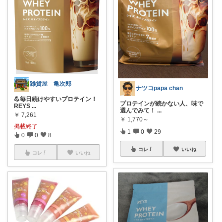
雑貨屋 亀次郎
ナツコpapa chan
💪毎日続けやすいプロテイン！
プロテインが続かない人、味で
REYS
...
選んでみて！
...
￥
7,261
￥
1,770～
掲載終了
1
0
29
0
0
8
コレ
いいね
コレ
いいね