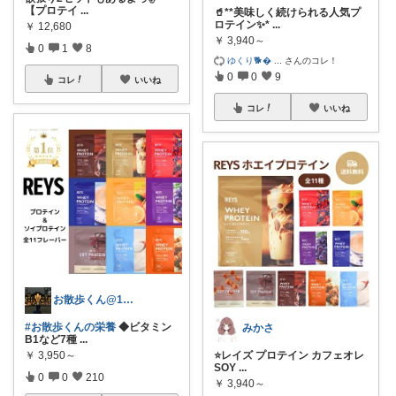
【プロテイ
...
🥤**美味しく続けられる人気プ
ロテイン✨*
...
￥
12,680
￥
3,940～
0
1
8
ゆくり🐕‍
...
さんのコレ！
0
0
9
コレ
いいね
コレ
いいね
お散歩くん@1日1万歩歩く人
#お散歩くんの栄養
◆ビタミン
みかさ
B1など7種
...
￥
3,950～
⭐️レイズ プロテイン カフェオレ
SOY
...
0
0
210
￥
3,940～