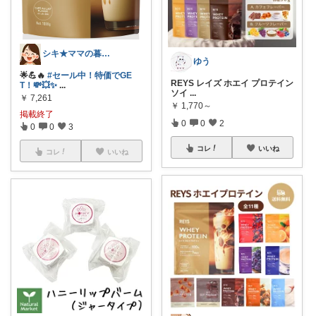
シキ★ママの暮らし、キッズ
ゆう
🌟💪🔥
#セール中！特価でGE
REYS レイズ ホエイ プロテイン
T！💸💥✨
...
ソイ
...
￥
7,261
￥
1,770～
掲載終了
0
0
2
0
0
3
コレ
いいね
コレ
いいね