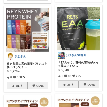
しげさん/本音セレクトROOM
きよさん
「EAAって、独特の苦味があっ
🥛✨ 毎日の私の栄養バランスを
て飲みにくい
...
格上げしてく
...
￥
5,540
￥
1,770～
1
10
225
0
0
5
コレ
いいね
コレ
いいね