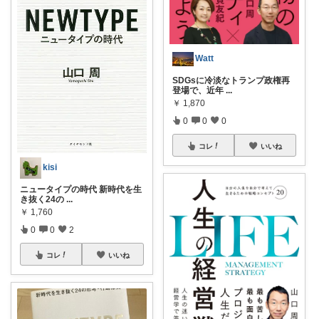
Watt
SDGsに冷淡なトランプ政権再
登場で、近年
...
￥
1,870
0
0
0
コレ
いいね
kisi
ニュータイプの時代 新時代を生
き抜く24の
...
￥
1,760
0
0
2
コレ
いいね