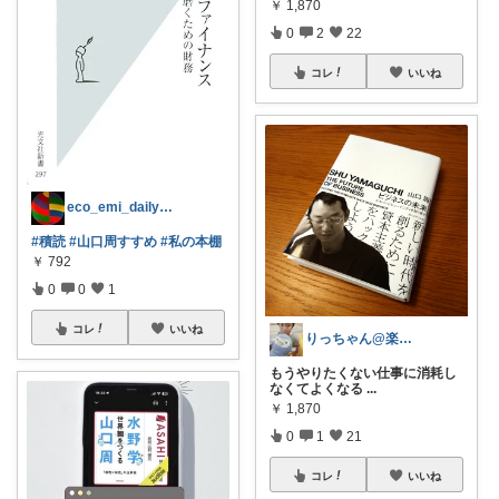
￥
1,870
0
2
22
コレ
いいね
eco_emi_dailykaimono
#積読
#山口周すすめ
#私の本棚
￥
792
0
0
1
コレ
いいね
りっちゃん@楽天愛好家
もうやりたくない仕事に消耗し
なくてよくなる
...
￥
1,870
0
1
21
コレ
いいね