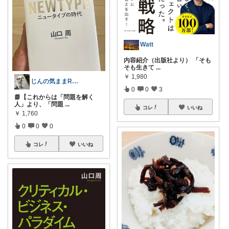
Watt
内容紹介（出版社より） 「そも
そも生きて
...
￥
1,980
じんの気ままROOM
0
0
3
📗【これからは「問題を解く
人」より、「問題
...
コレ
いいね
￥
1,760
0
0
0
コレ
いいね