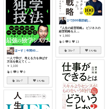
ひで|500冊読破|自己啓発おすすめ本
『人生の経営戦略』 ビジネスの
経営戦略を人
...
￥
1,980
0
0
13
ほーす｜年間400冊📚本好き社会人
コレ
いいね
一人で学び、考える力を伸ばす
方法を教えてく
...
￥
1,100
0
0
0
コレ
いいね