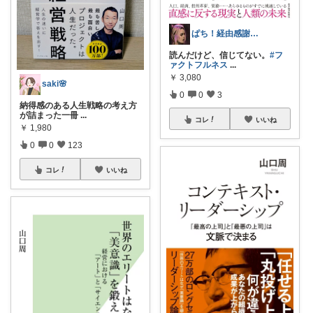
ぱち！経由感謝📚🏳️‍🌈👚🕊️
読んだけど、信じてない。
#フ
ァクトフルネス
...
￥
3,080
saki🌸
0
0
3
納得感のある人生戦略の考え方
が詰まった一冊
...
コレ
いいね
￥
1,980
0
0
123
コレ
いいね