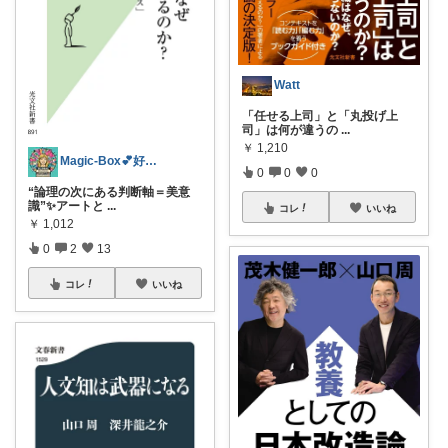
Watt
「任せる上司」と「丸投げ上
司」は何が違うの
...
￥
1,210
Magic-Box💕好きをあなたに✨
0
0
0
“論理の次にある判断軸＝美意
識”✨アートと
...
コレ
いいね
￥
1,012
0
2
13
コレ
いいね