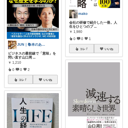
mako
会社の研修で紹介した一冊。人
生をひとつのプ
...
￥
1,980
0
0
1
JUN｜📚本のある暮らし
コレ
いいね
ビジネスの最前線で「意味」を
問い直す山口周
...
￥
1,210
0
0
2
コレ
いいね