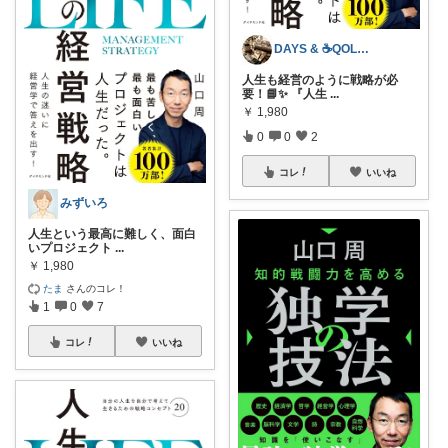
DAYS & ☕️QOLあげます
人生も経営のように戦略が必
要！📘✨ 『人生
...
￥
1,980
0
0
2
コレ
いいね
みずいろ
人生という最高に難しく、面白
いプロジェクト
...
￥
1,980
たま
さんのコレ！
1
0
7
コレ
いいね