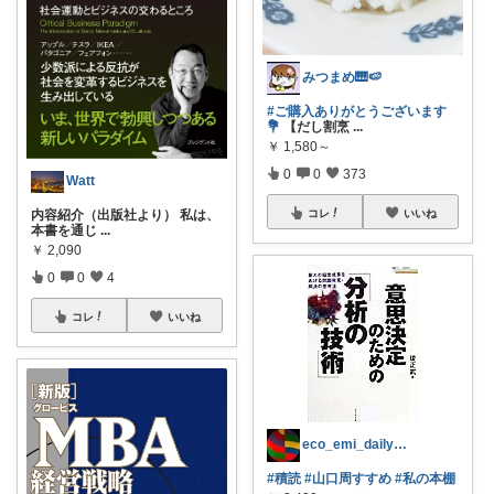
みつまめ🎹🍉
#ご購入ありがとうございます
💐
【だし割烹
...
￥
1,580～
0
0
373
Watt
内容紹介（出版社より） 私は、
コレ
いいね
本書を通じ
...
￥
2,090
0
0
4
コレ
いいね
eco_emi_dailykaimono
#積読
#山口周すすめ
#私の本棚