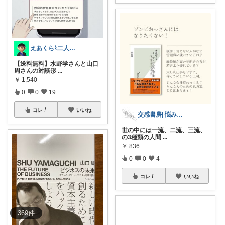
えあくら⌇二人暮らしのゆるミニマリスト
【送料無料】水野学さんと山口
周さんの対談形
...
￥
1,540
0
0
19
コレ
いいね
交感書房| 悩みを解決する本棚
世の中には一流、二流、三流、
の3種類の人間
...
￥
836
0
0
4
コレ
いいね
369
件