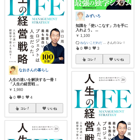
みずいろ
知識を「使いこなす」力を手に
入れよう。
...
￥
1,100
ねないこだれだ
...
さんのコレ！
0
0
3
コレ
いいね
なおさんの暮らし
人生の迷いを解決する一冊！
「人生の経営戦
...
￥
1,980
0
0
4
コレ
いいね