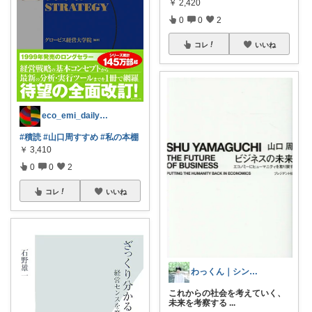
￥
2,420
0
0
2
コレ
いいね
eco_emi_dailykaimono
#積読
#山口周すすめ
#私の本棚
￥
3,410
0
0
2
コレ
いいね
わっくん｜シンプルなデザインが好き
これからの社会を考えていく、
未来を考察する
...