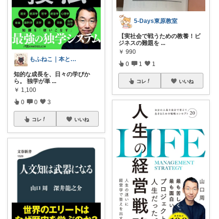
5-Days東原教室
【実社会で戦うための教養！ビ
ジネスの難題を
...
￥
990
もふねこ｜本と猫と暮らし
0
1
1
知的な成長を、日々の学びか
ら。 独学が単
...
コレ
いいね
￥
1,100
0
0
3
コレ
いいね