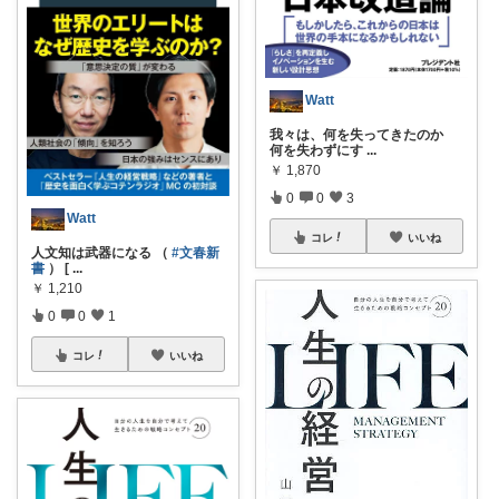
Watt
我々は、何を失ってきたのか
何を失わずにす
...
￥
1,870
0
0
3
Watt
コレ
いいね
人文知は武器になる （
#文春新
書
） [
...
￥
1,210
0
0
1
コレ
いいね