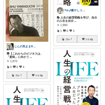
Yui🌙癒やしコーディネーター
📚 人生の経営戦略を学び、自分
の人生を自分
...
￥
1,980
1
0
3
コレ
いいね
じんの気ままROOM
🌍【これからのビジネスは、
「意味」に向かう
...
￥
1,870
0
0
4
コレ
いいね