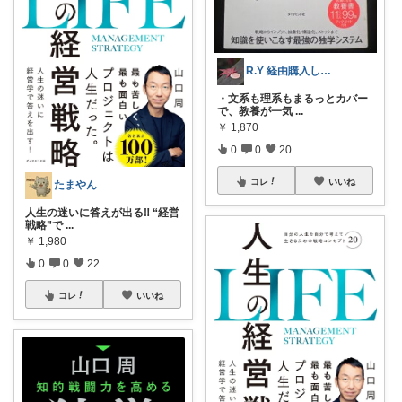
R.Y 経由購入します！
・文系も理系もまるっとカバー
で、教養が一気
...
￥
1,870
0
0
20
コレ
いいね
たまやん
人生の迷いに答えが出る‼️ “経営
戦略”で
...
￥
1,980
0
0
22
コレ
いいね