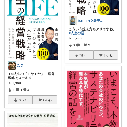
jasmine✨暑中見舞(*ꆤ.̫ꆤ*)
こういう捉え方もアリですね。
#人生の経
...
￥
1,980
0
0
2
コレ
いいね
たま
➤✨人生の「モヤモヤ」、経営
戦略でスッキリ
...
￥
1,980
1
0
4
コレ
いいね