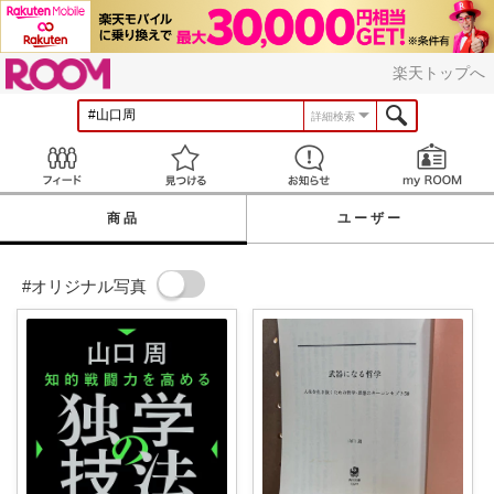
ROOM
楽天トップへ
詳細検索
Feed
見つける
お知らせ
商品
ユーザー
#オリジナル写真