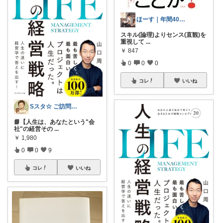
ほーす｜年間400冊📚本好き社会人
スキル(論理)よりセンス(直観)を
重視して
...
￥
847
0
0
0
コレ
いいね
Sスタ☆ ご訪問に感謝🌻🏖️
📘【人生は、あなたという"会
社"の経営その
...
￥
1,980
0
0
9
コレ
いいね