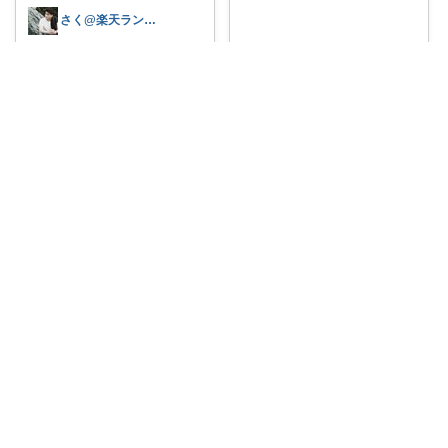
さく@楽天ランナー
【山口周ベスト】大前研一さん
の本のような名
...
￥
1,870
eco_emi_dailykaimono
0
0
21
#積読
#山口周すすめ
#私の本棚
コレ
いいね
￥
1,518
0
0
0
コレ
いいね