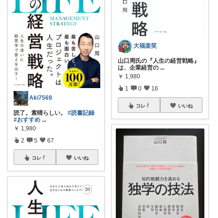
大福楽笑
山口周氏の『人生の経営戦略』
は、企業経営の
...
￥
1,980
1
0
16
Aki7569
コレ
いいね
読了。素晴らしい。
#読書記録
#おすすめ
...
￥
1,980
2
5
67
コレ
いいね