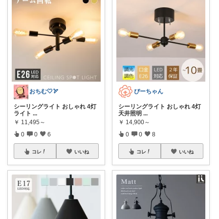
おちむ🤍🏹
ぴーちゃん
シーリングライト おしゃれ 4灯
シーリングライト おしゃれ 4灯
ライト
...
天井照明
...
￥
11,495～
￥
14,900～
0
0
6
0
0
8
コレ
いいね
コレ
いいね