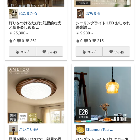
ねこまた☆
ぽちまる
灯りをつけるたびに幻想的な光
シーリングライト LED おしゃれ
と影を楽しめる
...
調光調
...
￥
25,300～
￥
9,980～
0
0
361
0
0
215
コレ
いいね
コレ
いいね
こいこい🐱
🍋Lemon Tea インテリア☕️
照明が明るいだけで、部屋の雰
ペンダントライト 1灯 クローネ