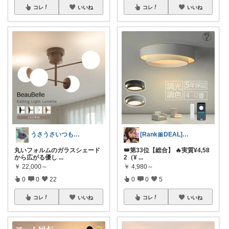
コレ
いいね
コレ
いいね
うさうさいつもご訪問ありがとうです🐰✨
[Rank🎀DEAL]毎日コレ＠ano
丸いフォルムのガラスシェード
👑第33位【総合】 🔥実質¥4,58
から広がる優し
...
2（¥
...
￥
22,000～
￥
4,980～
0
0
22
0
0
5
コレ
いいね
コレ
いいね