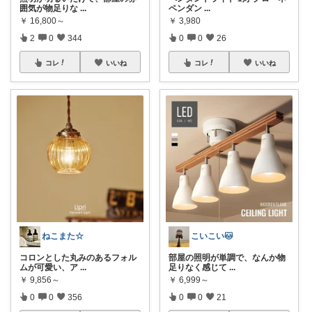
囲気が物足りな
...
ペンダン
...
￥
16,800～
￥
3,980
2
0
344
0
0
26
コレ
いいね
コレ
いいね
ねこまた☆
こいこい🐱
コロンとした丸みのあるフォル
部屋の照明が単調で、なんか物
ムが可愛い、ア
...
足りなく感じて
...
￥
9,856～
￥
6,999～
0
0
356
0
0
21