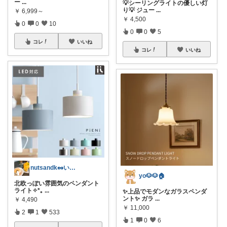
ー
...
💡シーリングライトの優しい灯
り💡 ジュー
...
￥
6,999～
￥
4,500
0
0
10
0
0
5
コレ
いいね
コレ
いいね
nutsandk🥜いつも感謝です◡̈♡
yo🐶🐶🏠
北欧っぽい雰囲気のペンダント
ライト✧*｡
...
✨上品でモダンなガラスペンダ
ント✨ ガラ
...
￥
4,490
￥
11,000
2
1
533
1
0
6