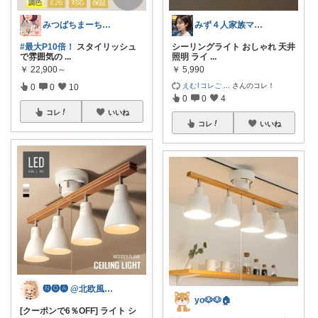
みつばちまーちᵀᴴᴬᴺᴷ ᵞᴼᵁ ◡̈*
みず４人家族ママ★３０代子育て奮闘中🙆
#最大P10倍！
スタイリッシュ
シーリングライト おしゃれ 天井
で雰囲気の
...
照明 ライ
...
￥
22,900～
￥
5,990
えむ⌇‪コレご
...
さんのコレ！
0
0
10
0
0
4
コレ
いいね
コレ
いいね
🅝🅞🅐 @北欧風とシンプル雑貨🌼
yo🐶🐶🏠
[クーポンで6％OFF] ライト シ