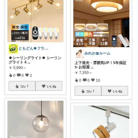
ともどん🍀フライパン料理ある暮らし🍳
みれか🎀ルーム
🍀シーリングライト🍀 シーリン
グライト 4
...
上下発光・雰囲気UP！5年保証
✨ お部屋
...
￥
5,990～
￥
7,350～
0
0
2
0
0
10
コレ
いいね
コレ
いいね