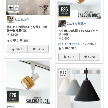
ねこまた☆
こたちん@購入感謝です！
揺らめく水面のような美しい陰
影がお部屋に広
...
＼先着100名様！50％OFFクー
ポン発行
...
￥
5,800
￥
1,600
0
0
398
むぎぷす＠照明
...
さんのコレ！
0
0
3
コレ
いいね
コレ
いいね