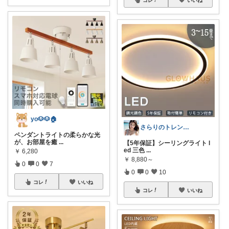
yo🐶🐶🏠
さらりのトレンドROOM
ペンダントライトの柔らかな光
が、お部屋を癒
...
【5年保証】シーリングライト l
ed 三色
...
￥
6,280
￥
8,880～
0
0
7
0
0
10
コレ
いいね
コレ
いいね