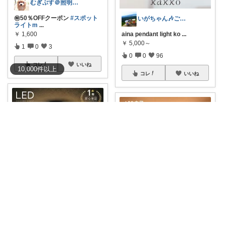
むぎぷす＠照明とインテリアと北欧食器
㊕50％OFFクーポン
#スポット
いがちゃん🎶ご購入感謝です🎶
ライトm
...
￥
1,600
aina pendant light ko
...
￥
5,000～
1
0
3
0
0
96
コレ
いいね
10,000
件
以上
コレ
いいね
けめこ🍀ありがとうございます🤭💕
みつばちまーちᵀᴴᴬᴺᴷ ᵞᴼᵁ ◡̈*
#🌟クーポン配布中🌟
［シーリ
ングライト］
...
#最大P10倍！
おしゃれで機能
￥
5,980～
性にも優れ
...