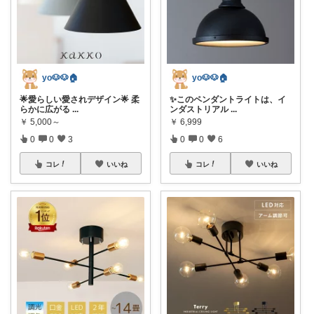
yo🐶🐶🏠
yo🐶🐶🏠
🌟愛らしい愛されデザイン🌟 柔
✨このペンダントライトは、イ
らかに広がる
...
ンダストリアル
...
￥
5,000～
￥
6,999
0
0
3
0
0
6
コレ
いいね
コレ
いいね