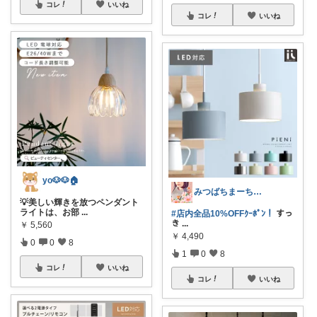
コレ
いいね
コレ
いいね
yo🐶🐶🏠
みつばちまーちᵀᴴᴬᴺᴷ ᵞᴼᵁ ◡̈*
💡美しい輝きを放つペンダント
ライトは、お部
...
#店内全品10%OFFｸｰﾎﾟﾝ！
すっ
き
...
￥
5,560
￥
4,490
0
0
8
1
0
8
コレ
いいね
コレ
いいね