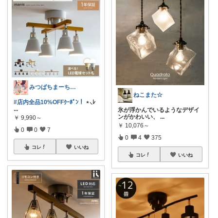
みつばちまーちᵀᴴᴬᴺᴷ ᵞᴼᵁ ◡̈*
ねこまた☆
#店内全品10%OFFｸｰﾎﾟﾝ！
⋆⸜ﾚ
...
氷が浮かんでいるようなデザイ
ンがかわいい、
...
￥
9,990～
￥
10,076～
0
0
7
0
4
375
コレ
いいね
コレ
いいね