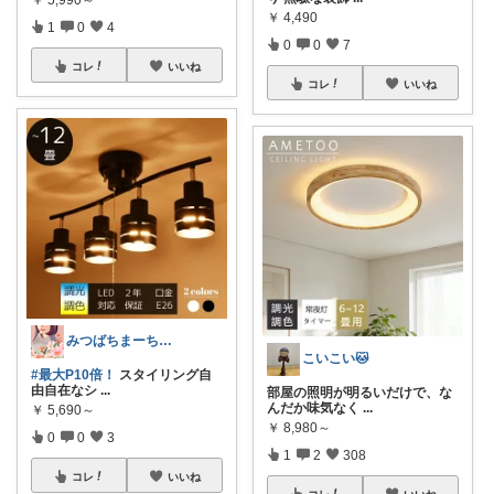
￥
4,490
1
0
4
0
0
7
コレ
いいね
コレ
いいね
みつばちまーちᵀᴴᴬᴺᴷ ᵞᴼᵁ ◡̈*
こいこい🐱
#最大P10倍！
スタイリング自
由自在なシ
...
部屋の照明が明るいだけで、な
んだか味気なく
...
￥
5,690～
￥
8,980～
0
0
3
1
2
308
コレ
いいね
コレ
いいね