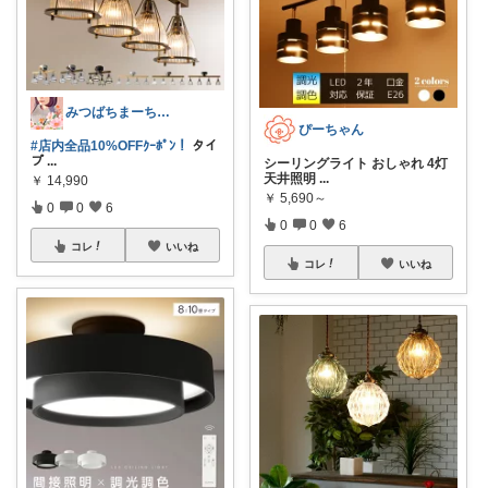
みつばちまーちᵀᴴᴬᴺᴷ ᵞᴼᵁ ◡̈*
ぴーちゃん
#店内全品10%OFFｸｰﾎﾟﾝ！
タイ
プ
...
シーリングライト おしゃれ 4灯
天井照明
...
￥
14,990
￥
5,690～
0
0
6
0
0
6
コレ
いいね
コレ
いいね