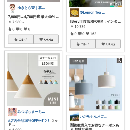
ゆきとら🐯｜暮らしをラクにしたいパパ
🍋Lemon Tea インテリア☕️
7,980円→4,788円🉐 最大40%
...
[Beryl][INTERFORM：インタ
...
￥
7,980～
￥
10,736
0
0
6
0
0
162
コレ
いいね
コレ
いいね
みつばちまーちᵀᴴᴬᴺᴷ ᵞᴼᵁ ◡̈*
いがちゃん🎶ご購入感謝です🎶
#店内全品10%OFFｸｰﾎﾟﾝ！
ウッ
ド
...
🈹複数購入でお得なクーポンあ
り 無駄な装飾
...
￥
5,990～