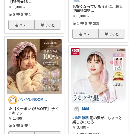
【P5倍★18
...
お安くなっているうえに、最大
￥
1,980～
で60%OFF
...
0
0
1
￥
1,880～
1
0
309
コレ
いいね
コレ
いいね
だいだいROOM@整う暮らし｜インテリア
Mi🎀
💠 【クーポンで5％OFF】 ナイ
トキャッ
...
#送料無料
朝の髪が、ちょっと
￥
1,499
楽しみになる
...
0
0
1
￥
3,480～