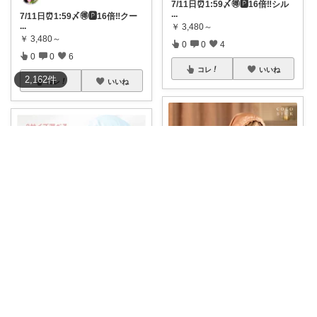
7/11日⏰1:59〆🉐🅿️16倍‼︎シル
...
7/11日⏰1:59〆🉐🅿️16倍‼︎クー
...
￥
3,480～
￥
3,480～
0
0
4
0
0
6
コレ
いいね
2,162
件
コレ
いいね
女子力/神崎恵さんコレクションもあります
玲子
お礼✨2026/6/25
#経由購入あり
が
...
💤【髪が変わる、夜が変わる】
シルク100
...
￥
3,480～
￥
1,990
0
0
11