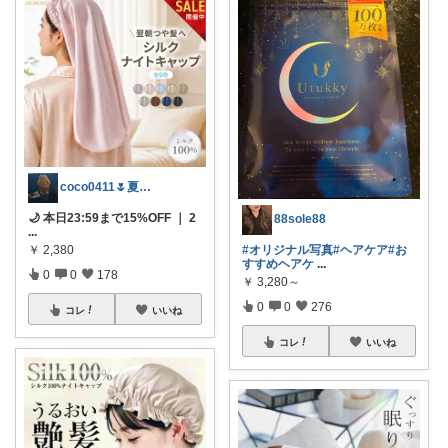
coco0411🌷夏グッズ色々🌻
🌙 本日23:59まで15%OFF ｜ 2
88sole88
...
￥
2,380
#オリジナル写真
#ヘアケア
#お
すすめヘアケ
...
0
0
178
￥
3,280～
0
0
276
コレ
いいね
コレ
いいね