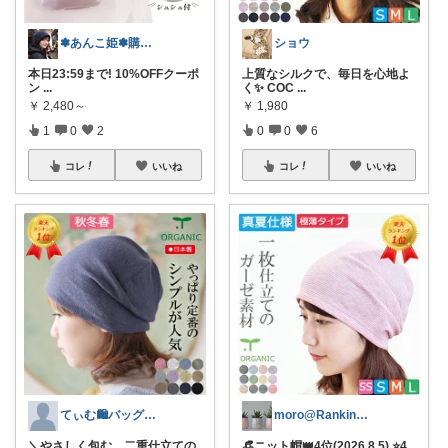
✽あんこ姫✽購入ありがとうございます♪
ショウ
本日23:59まで! 10%OFFクーポ
上質なシルクで、毎日を心地よ
ン
...
く✨ COC
...
￥
2,480～
￥
1,980
1
0
2
0
0
6
コレ
いいね
コレ
いいね
てぃむ🛍バッグ雑貨まとめ
moro@Ranking ROOM
＼やさしく包む、二重仕立ての
👒ニット帽👑4位(2026.8.5) ⭐4