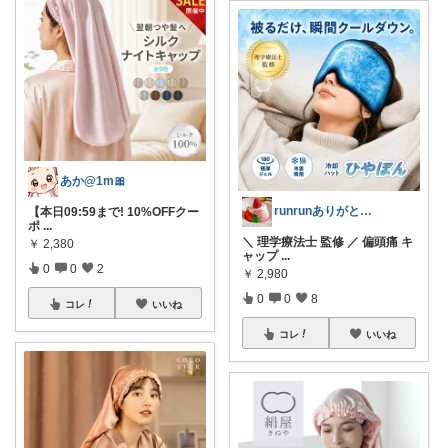
あか@1m🎀
runrunありがとう( ◠‿◠ )
【本日09:59まで! 10%OFFクー
ポ
...
＼ 理学療法士 監修 ／ 偏頭痛 キ
￥
2,380
ャップ
...
0
0
2
￥
2,980
0
0
8
コレ
いいね
コレ
いいね