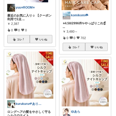
yuu⭐️ROOM⭐️
komikomi☘️
最近のお気に入り☺️ 【クーポン
利用で2点
...
⭐️4.58/2996件✨️やっぱりこれ☝
￥
2,387
...
0
0
0
￥
3,480～
0
0
702
コレ
いいね
コレ
いいね
kurukuru🌱ありがとうございます
ゆあら
ロングヘアの髪をやさしく守る
シルクのナイト
...