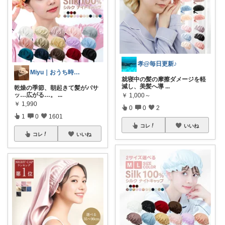
孝@毎日更新♪
Miyu｜おうち時間の小さな幸せ🌸
就寝中の髪の摩擦ダメージを軽
減し、美髪へ導
...
乾燥の季節、朝起きて髪がパサ
ッ…広がる…。
...
￥
1,000～
￥
1,990
0
0
2
1
0
1601
コレ
いいね
コレ
いいね