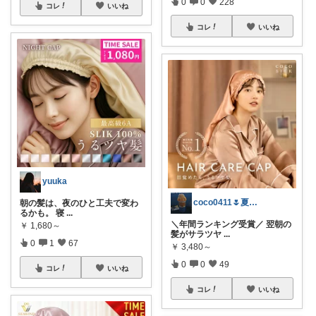
0
0
228
コレ
いいね
コレ
いいね
yuuka
coco0411🌷夏グッズ色々🌻
朝の髪は、夜のひと工夫で変わ
るかも。 寝
...
＼年間ランキング受賞／ 翌朝の
￥
1,680～
髪がサラツヤ
...
0
1
67
￥
3,480～
0
0
49
コレ
いいね
コレ
いいね