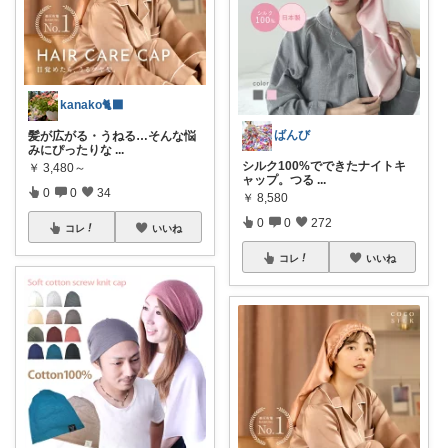
kanako🐈‍⬛
ばんび
髪が広がる・うねる…そんな悩
みにぴったりな
...
シルク100%でできたナイトキ
￥
3,480～
ャップ。つる
...
0
0
34
￥
8,580
0
0
272
コレ
いいね
コレ
いいね