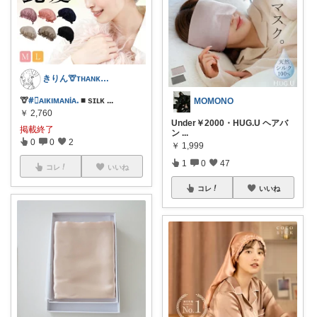
きりん🦒ᴛʜᴀɴᴋs ᴀʟᴡᴀʏs.
🦒
#⃞ᴀıᴋıᴍᴀɴiᴀᱹ
■ sɪʟᴋ
...
MOMONO
￥
2,760
Under￥2000・HUG.U ヘアバ
掲載終了
ン
...
0
0
2
￥
1,999
1
0
47
コレ
いいね
コレ
いいね