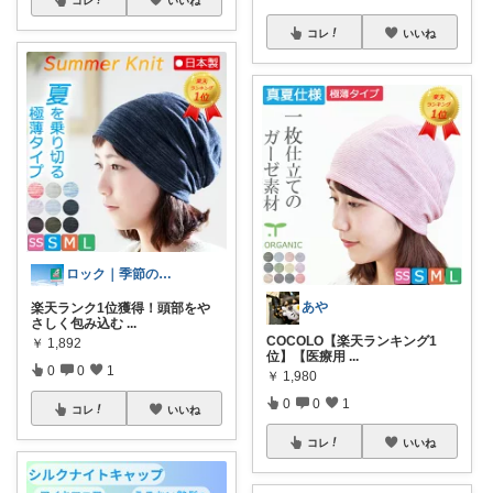
コレ
いいね
ロック｜季節のおすすめグッズを届けたい~
あや
楽天ランク1位獲得！頭部をや
さしく包み込む
...
COCOLO【楽天ランキング1
￥
1,892
位】【医療用
...
0
0
1
￥
1,980
0
0
1
コレ
いいね
コレ
いいね