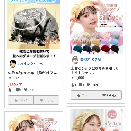
美容オタク🫢
もやしパパ 〜育児・生活・雑貨〜
上質なシルク100％を使用した
ナイトキャッ
...
𝙨𝙞𝙡𝙠 𝙣𝙞𝙜𝙝𝙩 𝙘𝙖𝙥 【50%オフ
...
￥
1,999
￥
2,760
掲載終了
6
0
1326
0
0
290
コレ
いいね
コレ
いいね