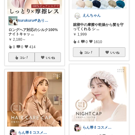
えんちゃん
kurukuru🌱ありがとうございます
就寝中の摩擦や乾燥から髪を守
ってくれる シ
...
ロングヘア対応のシルク100%
ナイトキャッ
...
￥
1,999
￥
2,180～
4
0
1610
0
0
414
コレ
いいね
コレ
いいね
らん🉐💄コスメ&ファッション👗✨
らん🉐💄コスメ&ファッション👗✨