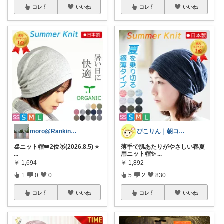
コレ
いいね
コレ
いいね
moro@Ranking ROOM
ぴこりん｜朝コレ｜良いものを長く🌿
👒ニット帽👑2位🥈(2026.8.5) ⭐
薄手で肌あたりがやさしい春夏
...
用ニット帽✨
...
￥
1,694
￥
1,892
1
0
0
5
2
830
コレ
いいね
コレ
いいね