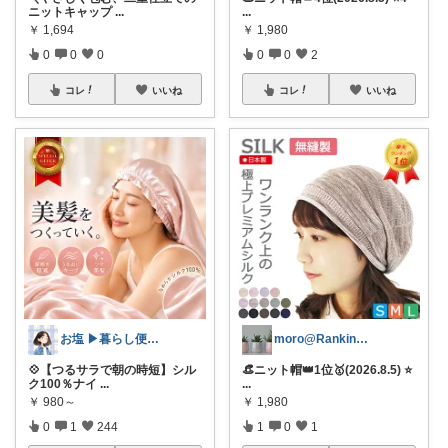
ニットキャップ
...
...
￥
1,694
￥
1,980
0
0
0
0
0
2
コレ
いいね
コレ
いいね
お塩 ▶︎暮らし便利/お得room
moro@Ranking ROOM
💠【つるサラで朝の時短】シル
👒ニット帽👑1位🥇(2026.8.5) ⭐
ク100％ナイ
...
...
￥
980～
￥
1,980
0
1
244
1
0
1