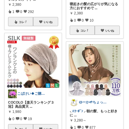
寝起きの髪の広がりが気になる
￥
2,380
方におすすめで
...
1
0
292
￥
2,380
0
0
10
コレ
いいね
コレ
いいね
こばけい🍀ご購入感謝✨
ゆーか🌱ちょっと気分が整う暮らし集め
COCOLO【楽天ランキング３
冠】高品質天
...
⸜
#ｸｰﾎﾟﾝ
⸝ 朝の髪、もっと好き
￥
1,980
に
...
0
0
19
￥
3,280～
1
0
877
コレ
いいね