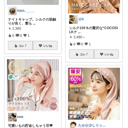
toyo._____
@h
ナイトキャップ。シルクの肌触
りが良く、髪も
...
シルク100％の贅沢な“COCOSI
￥
2,380
LKナ
...
0
0
1
￥
3,480～
0
0
1
コレ
いいね
コレ
いいね
tom
たか@少しリッチな生活がしたいパパ
可愛いもの貯金しちゃう😚💖