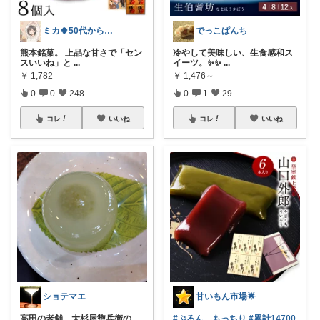
ミカ🍀50代からのミニマルな暮らし
でっこぱんち
熊本銘菓。 上品な甘さで「セン
冷やして美味しい、生食感和ス
スいいね」と
...
イーツ。✨✨
...
￥
1,782
￥
1,476～
0
0
248
0
1
29
コレ
いいね
コレ
いいね
ショテマエ
甘いもん市場🌟
高田の老舗、大杉屋惣兵衛の
#ぷるん、もっちり
#累計14700