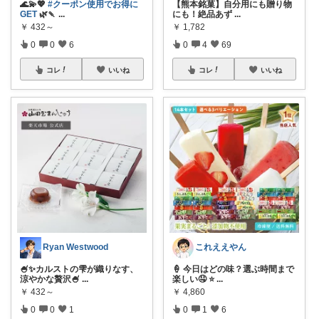
🌊💫💖
#クーポン使用でお得に
【熊本銘菓】自分用にも贈り物
GET
🌿🍡
...
にも！絶品あず
...
￥
432～
￥
1,782
0
0
6
0
4
69
コレ
いいね
コレ
いいね
Ryan Westwood
これええやん
🍧✨カルストの雫が織りなす、
🍦 今日はどの味？選ぶ時間まで
涼やかな贅沢🍧
...
楽しい🤤 ⭐
...
￥
432～
￥
4,860
0
0
1
0
1
6