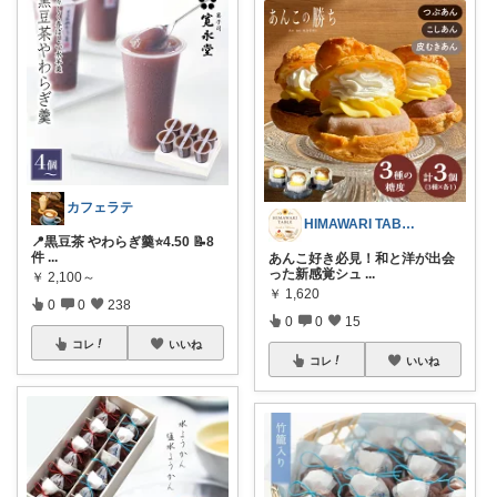
カフェラテ
HIMAWARI TABLE🌼
📍黒豆茶 やわらぎ羹⭐️4.50 📝8
件
...
あんこ好き必見！和と洋が出会
った新感覚シュ
...
￥
2,100～
￥
1,620
0
0
238
0
0
15
コレ
いいね
コレ
いいね