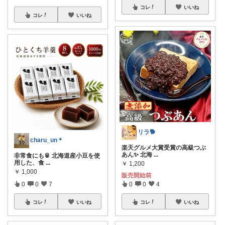
コレ
いいね
コレ
いいね
リラ🐕
charu_un＊
楽天グルメ大賞受賞の高級つぶ
あん✨ 北海
...
非常食にも🥫 北海道産小豆を使
用した、食
...
￥
1,200
￥
1,000
販売開始前
0
0
7
0
0
4
コレ
いいね
コレ
いいね