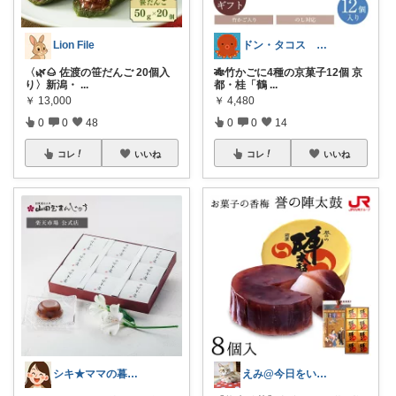
Lion File
ドン・タコス 防災⚠️生活雑貨アウトドア
〈🌿🌰 佐渡の笹だんご 20個入
🎋竹かごに4種の京菓子12個 京
り〉新潟・
...
都・桂「鶴
...
￥
13,000
￥
4,480
0
0
48
0
0
14
コレ
いいね
コレ
いいね
シキ★ママの暮らし、キッズ
えみ@今日をいい日に💕