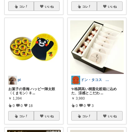
コレ
いいね
コレ
いいね
pi
ドン・タコス 防災⚠️生活雑貨アウトドア
お菓子の香梅 ハッピー陣太鼓
✨格調高い桐蓋化粧箱に込め
〈くまモン〉8
...
た、涼感とこだわ
...
￥
1,394
￥
3,980
0
0
18
0
0
3
コレ
いいね
コレ
いいね