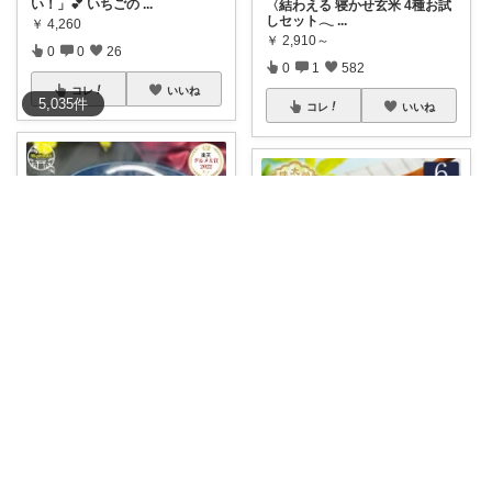
い！」💕 いちごの
...
〈結わえる 寝かせ玄米 4種お試
しセット𓂃
...
￥
4,260
￥
2,910～
0
0
26
0
1
582
コレ
いいね
5,035
件
コレ
いいね
暮らしいいものROOM
クオル｜暮らしの「質」爆上げ🈁
和菓子好きにはたまらない贅沢
あんこ✨ 創
...
心ときめく、老舗の和菓子体験
をあなたに💖
...
￥
1,200
￥
4,644
販売開始前
0
0
2
0
0
1