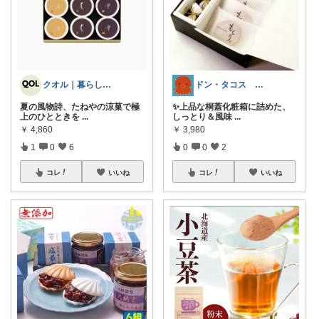
クオル｜暮らしの「質」爆上げ🈁
ドン・タコス 防災⚠️生活雑貨アウトドア
夏の風物詩、たねやの涼菓で極
✨上品な桐蓋化粧箱に詰めた、
上のひとときを
...
しっとり＆風味
...
￥
4,860
￥
3,980
1
0
6
0
0
2
コレ
いいね
コレ
いいね