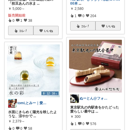
「枝豆あんの水ま
...
00本
...
￥
5,000～
￥
2,580
販売開始前
1
0
204
0
1
38
コレ
いいね
コレ
いいね
ぬーとん@フォロバ100％
tomi,とみー｜愛犬家🐾
東京駅丸の内駅舎をかたどった
愛らしい最中は
...
水面にきらめく陽光を映したよ
うな、涼やかで
...
￥
300
￥
2,379～
1
0
576
0
0
58