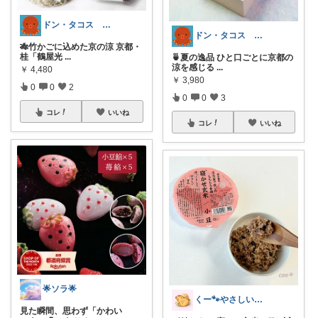
ドン・タコス 防災⚠️生活雑貨アウトドア
ドン・タコス 防災⚠️生活雑貨アウトドア
🎋竹かごに込めた京の涼 京都・
桂「鶴屋光
...
🍵夏の逸品 ひと口ごとに京都の
涼を感じる
...
￥
4,480
￥
3,980
0
0
2
0
0
3
コレ
いいね
コレ
いいね
🌟ソラ🌟
くー🐾やさしいものと健やか暮らし☕️
見た瞬間、思わず「かわい