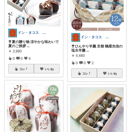
ドン・タコス 防災⚠️生活雑貨アウトドア
ドン・タコス 防災⚠️生活雑貨アウトドア
🎐夏の贈り物 涼やかな味わいで
夏のご挨拶
...
🎐ひんやり羊羹 京都 鶴屋光信の
塩水羊羹
...
￥
3,980
￥
4,480
0
0
4
0
0
2
コレ
いいね
コレ
いいね