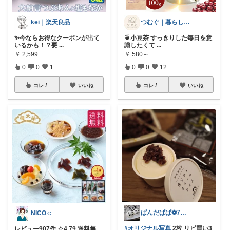
kei｜楽天良品
つむぐ｜暮らしの選びもの
✨今ならお得なクーポンが出て
🍵小豆茶 すっきりした毎日を意
いるかも！？要
...
識したくて
...
￥
2,599
￥
580～
0
0
1
0
0
12
コレ
いいね
コレ
いいね
ぱんだぱぱ⚽️7日有難うございます
NICO☺︎
#オリジナル写真
2枚 リピ買い3
レビュー907件 ☆4.79 送料無