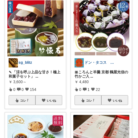
sg_blitz
ドン・タコス 防災⚠️生活雑貨アウトドア
🍡「涼を呼ぶ上品な甘さ！極上
🎀ころんと羊羹 京都 鶴屋光信の
和菓子セット」
...
竹かご入
...
￥
3,600～
￥
4,480
0
0
154
0
1
22
コレ
いいね
コレ
いいね