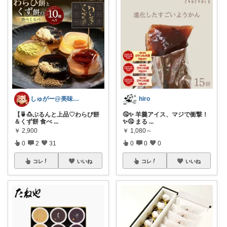
しゅがー@美味しいスイーツや雑貨紹介
hiro
【🍵🍮ぷるんと上品♡わらび餅
🤤✨ 羊羹アイス、マジで衝撃！
＆くず餅 食べ
...
✨🤤 まる
...
￥
2,900
￥
1,080～
0
2
31
0
0
0
コレ
いいね
コレ
いいね