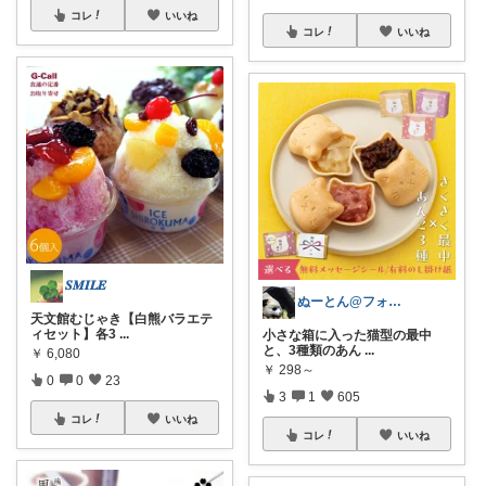
コレ
いいね
コレ
いいね
𝑺𝑴𝑰𝑳𝑬
ぬーとん@フォロバ100％
天文館むじゃき【白熊バラエテ
ィセット】各3
...
小さな箱に入った猫型の最中
と、3種類のあん
...
￥
6,080
￥
298～
0
0
23
3
1
605
コレ
いいね
コレ
いいね