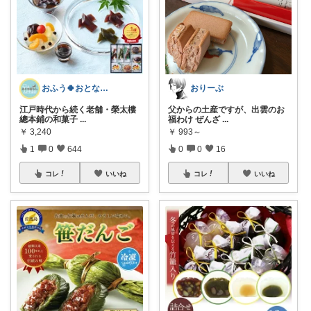
おふう🍀おとな暮らしの“楽”食住🐾
おりーぶ
江戸時代から続く老舗・榮太樓
父からの土産ですが、出雲のお
總本鋪の和菓子
...
福わけ ぜんざ
...
￥
3,240
￥
993～
1
0
644
0
0
16
コレ
いいね
コレ
いいね