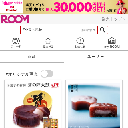
ROOM
楽天トップへ
詳細検索
Feed
見つける
お知らせ
商品
ユーザー
#オリジナル写真