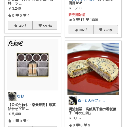
回目🫘🫘
...
料！ラ
...
￥
1,200
￥
3,240
販売開始前
0
0
4
0
17
1009
コレ
いいね
コレ
いいね
なお
ぬーとん@フォロバ100％
【公式たねや・楽天限定】涼菓
詰合せ YTF
...
明治創業、高鉱菓子舗の看板菓
子「峰の山河」
...
￥
5,400
￥
3,152
1
0
9
0
0
9